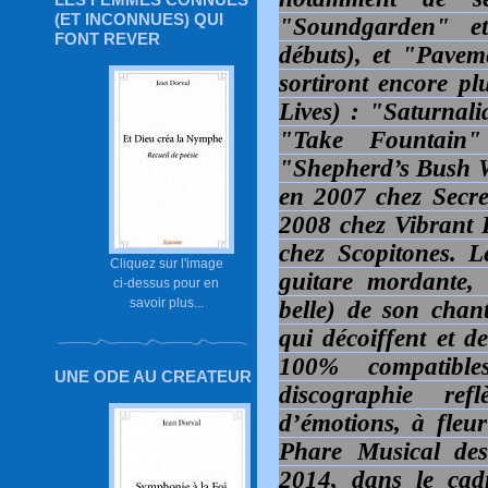
(ET INCONNUES) QUI
"Soundgarden" e
FONT REVER
débuts), et "Pave
sortiront encore p
Lives) : "Saturnal
"Take Fountain"
"Shepherd’s Bush 
en 2007 chez Secre
2008 chez Vibrant 
chez Scopitones. 
Cliquez sur l'image
guitare mordante, 
ci-dessus pour en
savoir plus...
belle) de son cha
qui décoiffent et d
100% compatibl
UNE ODE AU CREATEUR
discographie ref
d’émotions, à fleur
Phare Musical des
2014, dans le cad