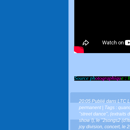
Source ph
otographiqu
e :
h
20:05 Publié dans
LTC L
permanent
| Tags :
quand
"street dance"
,
(extraits
show !)
,
le "2songs2 (d'ltc
joy division
,
concert
,
le 2