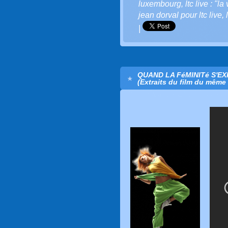
luxembourg
,
ltc live : "l
jean dorval pour ltc live
,
|
QUAND LA FéMINITé S'E
(Extraits du film du même 