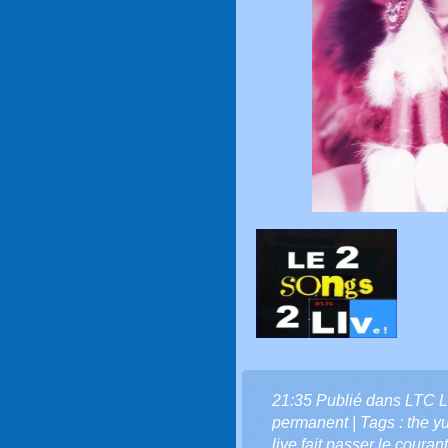
21:35 Publié dans
LTC L
permanent
| Tags :
the y
live fait passer le coura