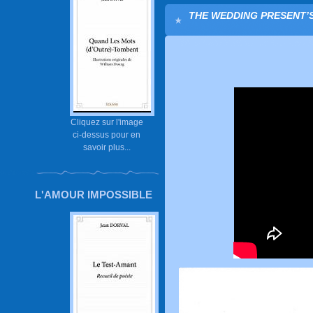
THE WEDDING PRESENT’S
Cliquez sur l'image
ci-dessus pour en
savoir plus...
L'AMOUR IMPOSSIBLE