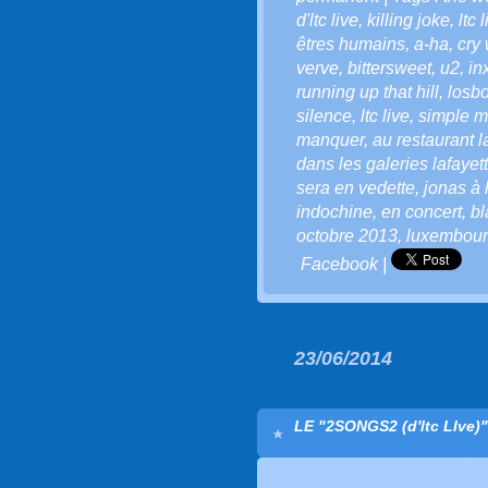
d'ltc live
,
killing joke
,
ltc 
êtres humains
,
a-ha
,
cry 
verve
,
bittersweet
,
u2
,
in
running up that hill
,
losbo
silence
,
ltc live
,
simple m
manquer
,
au restaurant l
dans les galeries lafayet
sera en vedette
,
jonas à 
indochine
,
en concert
,
bl
octobre 2013
,
luxembou
Facebook
|
23/06/2014
LE "2SONGS2 (d'ltc LIve)"