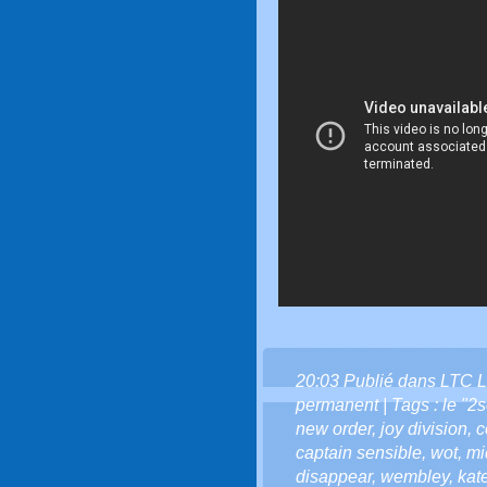
20:03 Publié dans
LTC L
permanent
| Tags :
le "2s
new order
,
joy division
,
c
captain sensible
,
wot
,
mi
disappear
,
wembley
,
kat