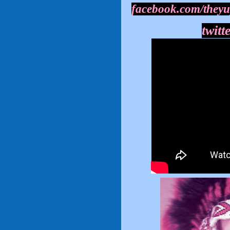
facebook.com/they
twit