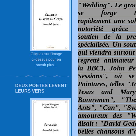
"Wedding". Le gro
se forge tr
rapidement une sol
notoriété grâce
soutien de la pre
spécialisée. Un sout
qui viendra surtout
Cliquez sur l'image
regretté animateur
ci-dessus pour en
savoir plus...
la BBC1, John Pee
Sessions", où s
Pointures, telles "
DEUX POETES LEVENT
Jesus and Mar
LEURS VERS
Bunnymen", "Th
Ants", "Can", "Syd 
amoureux des "We
disait : "David Ged
belles chansons d’