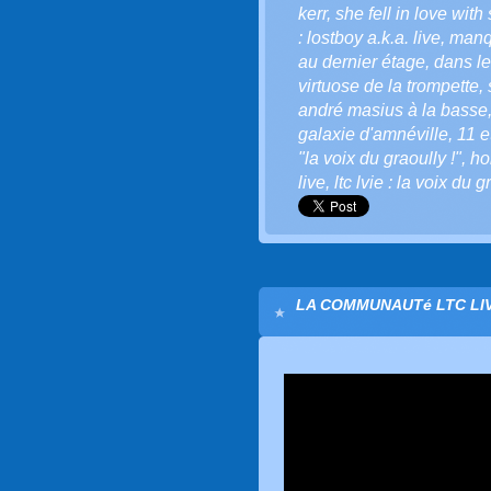
kerr
,
she fell in love with
: lostboy a.k.a. live
,
manq
au dernier étage
,
dans le
virtuose de la trompette
,
andré masius à la basse
galaxie d'amnéville
,
11 e
"la voix du graoully !"
,
ho
live
,
ltc lvie : la voix du g
LA COMMUNAUTé LTC LIVE