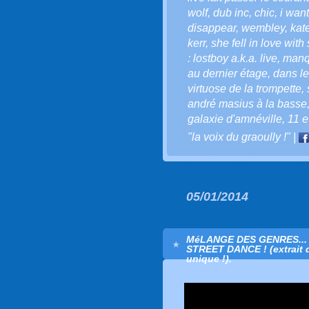
wolf
,
dub inc
,
chic
,
i want
disappear
,
wembley
,
kat
kerr
,
she fell in love with
: lostboy a.k.a. live
,
manq
au dernier étage
,
dans le
virtuose de la trompette
,
andré masius à la basse
galaxie d'amnéville
,
11 e
"la voix du graoully !"
|
05/01/2014
MéLANGE DES GENRES...
STREET DANCE ! (extrait de
unique !).