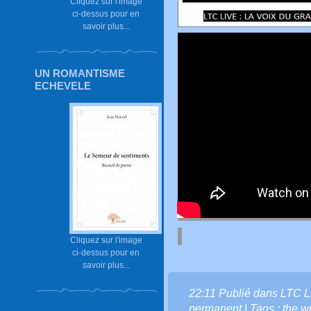
Cliquez sur l'image
ci-dessus pour en
savoir plus...
UN ROMANTISME
ECHEVELE
Cliquez sur l'image
ci-dessus pour en
savoir plus...
22:11 Publié dans
LTC L
permanent
| Tags :
the w