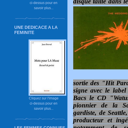
disque taillé dans l
ci-dessus pour en
savoir plus...
UNE DEDICACE A LA
FEMINITE
sortie des "Hit Pa
signe avec le label
Bacs le CD "Watus
Cliquez sur l'image
ci-dessus pour en
pionnier de la S
savoir plus...
gardiste, de Seattle
producteur et ing
notamment de se
LES FEMMES CONNUES