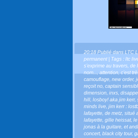
20:18 Publié dans
LTC L
permanent
| Tags :
ltc li
s'exprime au travers
,
de 
nom...
,
attention
,
c'est tr
camouflage
,
new order
,
j
reçoit no
,
captain sensib
dimension
,
inxs
,
disappe
hill
,
losboy! aka jim kerr
,
minds live
,
jim kerr : lost
lafayette
,
de metz
,
situé 
lafayette
,
gille heissat
,
le
jonas à la guitare
,
et and
concert
,
black city tour
,
g