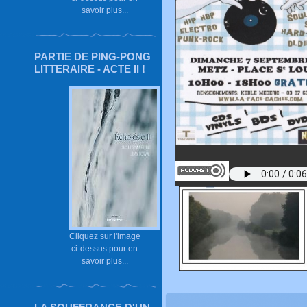
savoir plus...
PARTIE DE PING-PONG
LITTERAIRE - ACTE II !
Cliquez sur l'image
ci-dessus pour en
savoir plus...