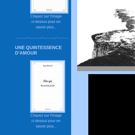
Cliquez sur l'image
ci-dessus pour en
savoir plus...
UNE QUINTESSENCE
D'AMOUR
Cliquez sur l'image
ci-dessus pour en
savoir plus...