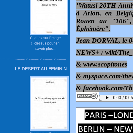
’Watusi 20TH Annive
à Arlon, en Belgi
Rouen au "106",
Éphémère".
Cliquez sur l'image
Jean DORVAL, le 08
ci-dessus pour en
savoir plus...
NEWS+ :
wiki/The
&
www.scopitones
LE DESERT AU FEMININ
&
myspace.com/the
&
facebook.com/Th