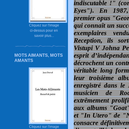
indiscutable !" (
Eyes"). En 1987,
premier opus "Georg
qui connaît un succ
Cliquez sur l'image
ci-dessus pour en
exemplaires ven
savoir plus...
Reception, ils so
Vistupi V Johna Pe
esprit d’indépenda
MOTS AIMANTS, MOTS
AMANTS
décrochent un cont
véritable long form
leur troisième al
enregistré dans le
musicien de Roc
extrêmement prolif
aux albums "Goat"
et "In Utero" de "
consacre définitive
Cliquez sur l'image