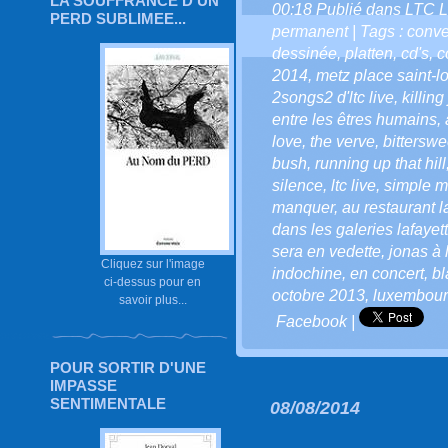
LA SOUFFRANCE D'UN
00:18 Publié dans
LTC L
PERD SUBLIMEE...
permanent
| Tags :
conve
dessinée
,
platten
,
cd's
,
c
2014
,
metz place saint-l
2songs2 d'ltc live
,
killing
entre les êtres humains
,
love
,
the verve
,
bitterswe
bush
,
running up that hill
silence
,
ltc live
,
simple m
manquer
,
au restaurant l
dans les galeries lafayet
sera en vedette
,
jonas à 
Cliquez sur l'image
indochine
,
en concert
,
bl
ci-dessus pour en
octobre 2013
,
luxembou
savoir plus...
Facebook
|
POUR SORTIR D'UNE
IMPASSE
SENTIMENTALE
08/08/2014