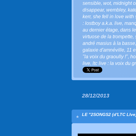
sensible
,
wot
,
midnight o
disappear
,
wembley
,
kat
kerr
,
she fell in love with
: lostboy a.k.a. live
,
manq
au dernier étage
,
dans le
virtuose de la trompette
,
andré masius à la basse
galaxie d'amnéville
,
11 e
"la voix du graoully !"
,
ho
live
,
ltc live : la voix du g
28/12/2013
LE "2SONGS2 (d'LTC LIv