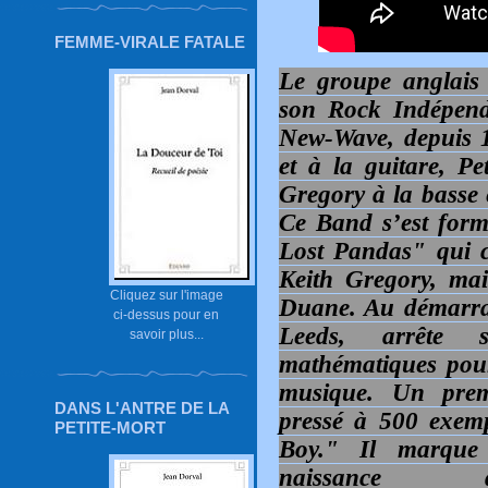
FEMME-VIRALE FATALE
Le groupe anglais 
son Rock Indépenda
New-Wave, depuis 
et à la guitare, Pe
Gregory à la basse 
Ce Band s’est form
Lost Pandas" qui 
Keith Gregory, mai
Cliquez sur l'image
Duane. Au démarra
ci-dessus pour en
Leeds, arrête 
savoir plus...
mathématiques pour
musique. Un premi
DANS L'ANTRE DE LA
pressé à 500 exem
PETITE-MORT
Boy."
Il marque
naissance d