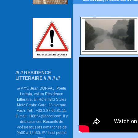
/// // RESIDENCE
LITTERAIRE // /// // ///
/// // /// // Jean DORVAL, Poète
Lorrain, est en Résidence
Littéraire, à l’Hôtel IBIS Styles
Metz Centre Gare, 23 avenue
Foch. Tél. : +33.3.87.66.81.11.
E-mail : H6854@accor.com. Il y
dédicace ses Recueils de
Poésie tous les dimanches de
9h00 à 12h30. /// / Il est publié