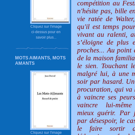
compétition au Fes
n'hésite pas, bille e
vie ratée de Walter
qu'il est temps pou
Cliquez sur l'image
ci-dessus pour en
vivant au ralenti, a
savoir plus...
s’éloigne de plus 
proches... Au point 
de la maison familia
MOTS AIMANTS, MOTS
AMANTS
le sien. Touchant l
malgré lui, à une m
soir par hasard. Un
procuration,
qui va 
à vaincre ses peurs
vaincre lui-mêm
mieux guérir. Par 
par désespoir, le ca
le faire sortir
Cliquez sur l'image