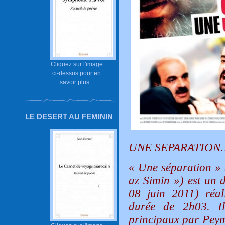
Cliquez sur l'image
ci-dessus pour en
savoir plus...
LE DESERT AU FEMININ
UNE SEPARATION…
« Une séparation » (
az Simin ») est un d
08 juin 2011) réa
durée de 2h03. Il
principaux par Pey