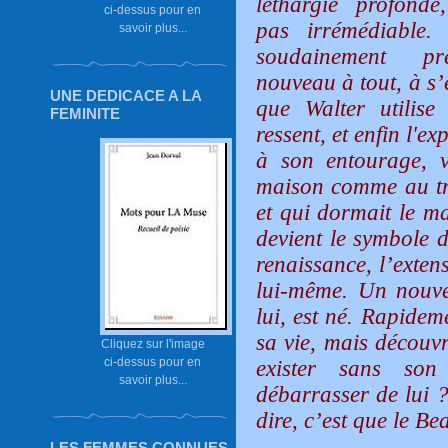
léthargie profonde
ci-dessus pour en
pas irrémédiable. 
savoir plus...
soudainement p
nouveau à tout, à s’
UNE DEDICACE A LA
que Walter utilise 
FEMINITE
ressent, et enfin l'e
à son entourage, v
maison comme au trav
et qui dormait le ma
devient le symbole d
renaissance, l’exten
lui-même. Un nouvea
lui, est né. Rapidem
sa vie, mais découvre
Cliquez sur l'image
ci-dessus pour en
exister sans son 
savoir plus...
débarrasser de lui 
dire, c’est que le Be
LES FEMMES CONNUES