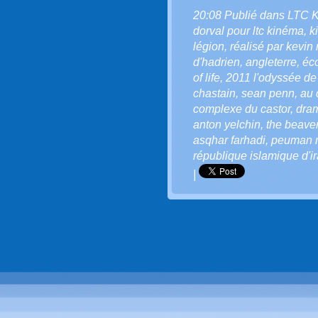
20:08 Publié dans
LTC 
dorval pour ltc kinéma
,
k
légion
,
réalisé par kevi
d'hadrien
,
angleterre
,
éc
of life
,
2011 l'odyssée de 
chastain
,
sean penn
,
au 
complexe du castor
,
dra
anton yelchin
,
the beave
asqhar farhadi
,
peuman 
république islamique d'i
|