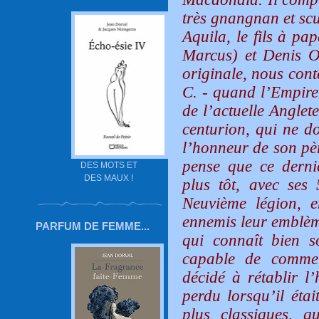
très gnangnan et sc
Aquila, le fils à pa
Marcus) et Denis O'
originale, nous cont
C. - quand l’Empire
de l’actuelle Anglet
centurion, qui ne do
l’honneur de son pèr
pense que ce derni
DES MOTS ET
DES MAUX !
plus tôt, avec ses 
Neuvième légion, e
ennemis leur emblèm
PARFUM DE FEMME...
qui connaît bien s
capable de commett
décidé à rétablir l
perdu lorsqu’il étai
plus classiques, q