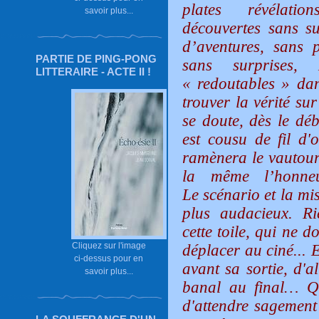
plates révélati
savoir plus...
découvertes sans su
d’aventures, sans 
PARTIE DE PING-PONG
sans surprises,
LITTERAIRE - ACTE II !
« redoutables » da
trouver la vérité su
se doute, dès le déb
est cousu de fil d'
ramènera le vautour
la même l’honne
Le scénario et la mi
plus audacieux. R
cette toile, qui ne 
Cliquez sur l'image
déplacer au ciné... E
ci-dessus pour en
avant sa sortie, d'a
savoir plus...
banal au final… Qu
d'attendre sagement 