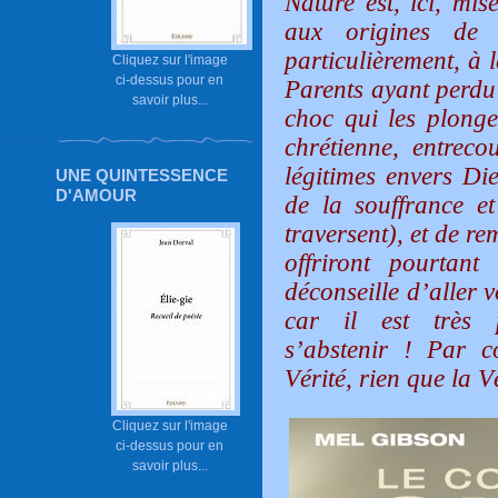
Nature est, ici, mi
aux origines de 
particulièrement, à 
Cliquez sur l'image
ci-dessus pour en
Parents ayant perdu 
savoir plus...
choc qui les plonge
chrétienne, entreco
légitimes envers D
UNE QUINTESSENCE
D'AMOUR
de la souffrance et
traversent), et de re
offriront pourtan
déconseille d’aller v
car il est très 
s’abstenir ! Par c
Vérité, rien que la V
Cliquez sur l'image
ci-dessus pour en
savoir plus...