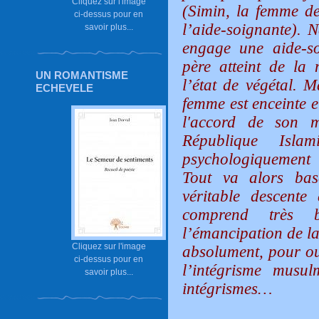
Cliquez sur l'image
(Simin, la femme de
ci-dessus pour en
l’aide-soignante). N
savoir plus...
engage une aide-s
père atteint de la 
UN ROMANTISME
l’état de végétal. M
ECHEVELE
femme est enceinte e
l'accord de son m
République Isl
psychologiquement 
Tout va alors bas
véritable descente
comprend très 
l’émancipation de l
Cliquez sur l'image
absolument, pour ouv
ci-dessus pour en
l’intégrisme musu
savoir plus...
intégrismes…