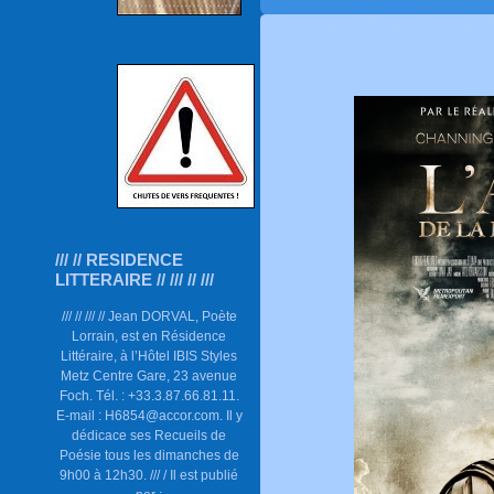
/// // RESIDENCE
LITTERAIRE // /// // ///
/// // /// // Jean DORVAL, Poète
Lorrain, est en Résidence
Littéraire, à l’Hôtel IBIS Styles
Metz Centre Gare, 23 avenue
Foch. Tél. : +33.3.87.66.81.11.
E-mail : H6854@accor.com. Il y
dédicace ses Recueils de
Poésie tous les dimanches de
9h00 à 12h30. /// / Il est publié