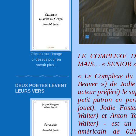
Cliquez sur l'image
LE COMPLEXE D
ci-dessus pour en
MAIS… « SENIOR »
savoir plus...
« Le Complexe du C
Beaver ») de Jodi
DEUX POETES LEVENT
acteur préféré) le s
LEURS VERS
petit patron en per
jouet), Jodie Fost
Walter) et Anton Ye
Walter) - est un 
américain de 02