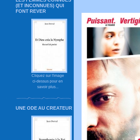
(ET INCONNUES) QUI
FONT REVER
Cliquez sur l'image
ci-dessus pour en
savoir plus...
UNE ODE AU CREATEUR