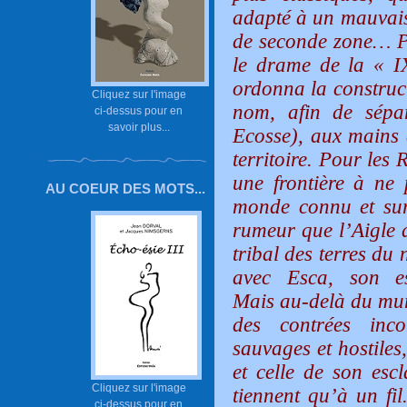
adapté à un mauvais
de seconde zone… Pou
le drame de la « 
ordonna la construc
Cliquez sur l'image
nom, afin de sépar
ci-dessus pour en
savoir plus...
Ecosse), aux mains 
territoire. Pour les
une frontière à ne 
AU COEUR DES MOTS...
monde connu et surt
rumeur que l’Aigle 
tribal des terres du
avec Esca, son es
Mais au-delà du mur
des contrées inco
sauvages et hostiles,
et celle de son esc
Cliquez sur l'image
tiennent qu’à un fil
ci-dessus pour en