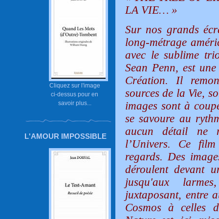
LA VIE… »
Sur nos grands écra
long-métrage améric
avec le sublime tri
Sean Penn, est une 
Création. Il remo
Cliquez sur l'image
sources de la Vie, s
ci-dessus pour en
images sont à couper
savoir plus...
se savoure au rythm
aucun détail ne n
L'AMOUR IMPOSSIBLE
l’Univers. Ce fil
regards. Des image
déroulent devant u
jusqu'aux larme
juxtaposant, entre a
Cosmos à celles d