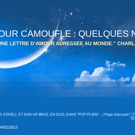
 TOUR CAMOUFLE : QUELQUES N
 UNE LETTRE D’AMOUR ADRESSEE AU MONDE." CHARL
N STIVELL ET DAN AR BRAZ, EN DUO, DANS "POP PLINN"...
|
Page d'accueil
|
"J
TE
24/01/2013