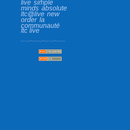
live
simple
minds
absolute
ltc@live
new
order
la
communauté
ltc live