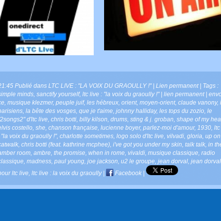
21:45 Publié dans
LTC LIVE : "LA VOIX DU GRAOULLY !"
|
Lien permanent
| Tags :
simple minds
,
sanctify yourself
,
ltc live : "la voix du graoully !" | lien permanent | env
ce
,
musique klezmer
,
peuple juif
,
les hébreux
,
orient
,
moyen-orient
,
claude vanony
,
parisiens
,
la bête des vosges
,
que je t'aime
,
johnny halliday
,
les tops du zozio
,
le
"2songs2" d'ltc live
,
chris botti
,
billy kilson
,
drums
,
sting & j. groban
,
shape of my hea
elvis costello
,
she
,
chanson française
,
lucienne boyer
,
parlez-moi d'amour
,
1930
,
ltc
: "la voix du graoully !"
,
charlotte sometimes
,
logo solo d'ltc live
,
vilvadi
,
gloria
,
up on
catwalk
,
chris botti (feat. kathrine mcphee)
,
i've got you under my skin
,
talk talk
,
in th
amber room
,
ambre
,
the promise
,
when in rome
,
vivaldi
,
musique classique
,
radio
classique
,
madness
,
paul young
,
joe jackson
,
u2 le groupe
,
jean dorval
,
jean dorval
pour ltc live
,
ltc live : la voix du graoully
|
Facebook
|