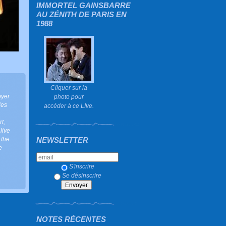
IMMORTEL GAINSBARRE
AU ZÉNITH DE PARIS EN
1988
Cliquer sur la
oyer
photo pour
les
accéder à ce LIve.
rt
,
 live
 the
NEWSLETTER
e
S'inscrire
Se désinscrire
NOTES RÉCENTES