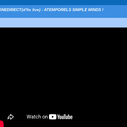
ONEDIRECT(d'ltc live) : ATEMPORELS SIMPLE MINDS !