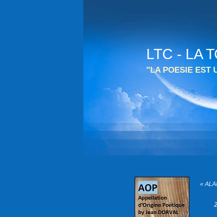
LTC - LA
"LA POESIE EST
« ALA