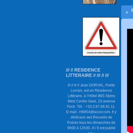
/// // RESIDENCE
LITTERAIRE // /// // ///
/// // /// // Jean DORVAL, Poète
Lorrain, est en Résidence
Littéraire, à l’Hôtel IBIS Styles
Metz Centre Gare, 23 avenue
Foch. Tél. : +33.3.87.66.81.11.
E-mail : H6854@accor.com. Il y
dédicace ses Recueils de
Poésie tous les dimanches de
9h00 à 12h30. /// / Il est publié