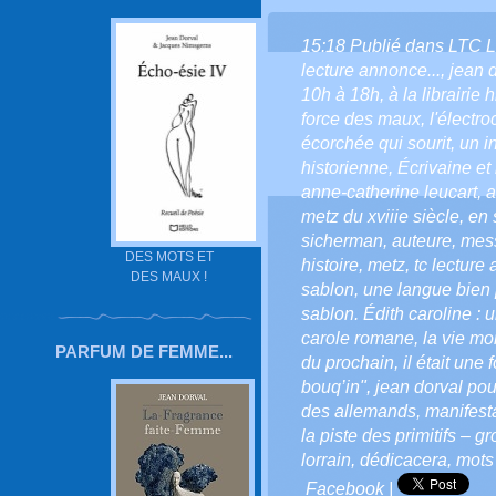
15:18 Publié dans
LTC 
lecture annonce...
,
jean 
10h à 18h
,
à la librairie 
force des maux
,
l'électro
écorchée qui sourit
,
un i
historienne
,
Écrivaine et i
anne-catherine leucart
,
a
metz du xviiie siècle
,
en 
sicherman
,
auteure
,
mes
DES MOTS ET
histoire
,
metz
,
tc lecture
DES MAUX !
sablon
,
une langue bien
sablon. Édith caroline :
carole romane
,
la vie mo
PARFUM DE FEMME...
du prochain
,
il était une
bouq’in"
,
jean dorval pour
des allemands
,
manifesta
la piste des primitifs – g
lorrain
,
dédicacera
,
mots
Facebook
|