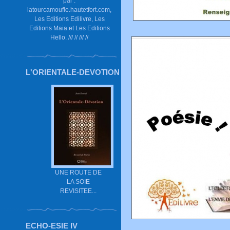
par :
latourcamoufle.hautetfort.com,
Les Editions Edilivre, Les
Editions Maia et Les Editions
Hello. /// // /// //
L'ORIENTALE-DEVOTION
UNE ROUTE DE
LA SOIE
REVISITEE...
ECHO-ESIE IV