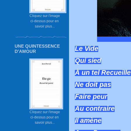
Cliquez sur l'image
ci-dessus pour en
savoir plus...
UNE QUINTESSENCE
Le Vide
D'AMOUR
Qui sied
À un tel Recueill
Ne doit pas
Faire peur
Au contraire
Cliquez sur l'image
ci-dessus pour en
Il amène
savoir plus...