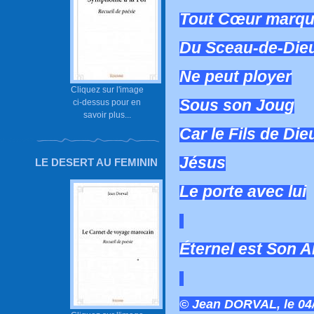
Tout Cœur marq
Du Sceau-de-Die
Ne peut ployer
Cliquez sur l'image
Sous son Joug
ci-dessus pour en
savoir plus...
Car le Fils de Die
Jésus
LE DESERT AU FEMININ
Le porte avec lui
Éternel est Son 
© Jean DORVAL, le 04/