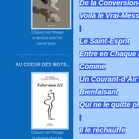
De la Conversion
Voilà le Vrai-Mes
Cliquez sur l'image
ci-dessus pour en
Le Saint-Esprit
savoir plus...
Entre en Chaque 
AU COEUR DES MOTS...
Comme
Un Courant-d’Air
Bienfaisant
Qui ne le quitte p
Il le réchauffe
Cliquez sur l'image
ci-dessus pour en