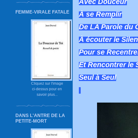
Avec Douceur
FEMME-VIRALE FATALE
À se Remplir
De LA Parole du 
À écouter le Sile
Pour se Recentre
Et Rencontrer le 
Seul à Seul
Cliquez sur l'image
ci-dessus pour en
savoir plus...
DANS L'ANTRE DE LA
PETITE-MORT