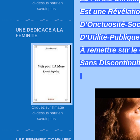
ci-dessus pour en
savoir plus...
Est une Révélati
D’Onctuosité-Soc
UNE DEDICACE A LA
FEMINITE
D’Utilité-Publique
À remettre sur l
Sans Discontinui
Cliquez sur l'image
ci-dessus pour en
savoir plus...
LES FEMMES CONNUES