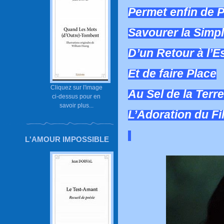
Permet enfin de 
Savourer la Simpl
D’un Retour à l’E
Et de faire Place
Cliquez sur l'image
Au Sel de la Terre
ci-dessus pour en
savoir plus...
L’Adoration du Fi
L'AMOUR IMPOSSIBLE