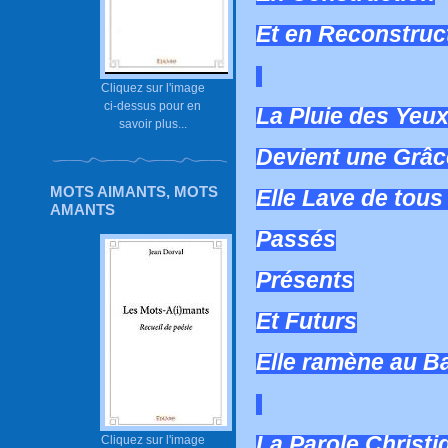
Et en Reconstruc
Cliquez sur l'image
ci-dessus pour en
La Pluie des Yeu
savoir plus...
Devient une Grâc
MOTS AIMANTS, MOTS
Elle Lave de tous
AMANTS
Passés
Présents
Et Futurs
Elle ramène au Ba
La Parole Christi
Cliquez sur l'image