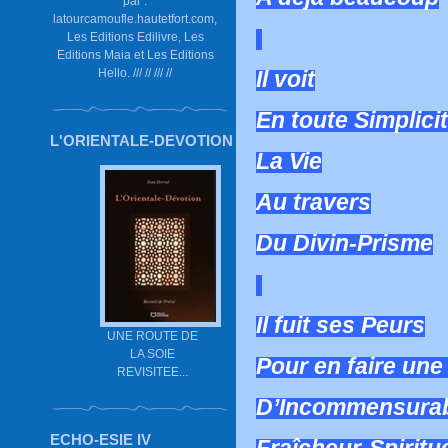
par :
latourcamoufle.hautetfort.com,
Les Editions Edilivre, Les
Editions Maia et Les Editions
Hello. /// // /// //
Il voit
En toute Simplici
L'ORIENTALE-DEVOTION
La Vie
Au travers
Du Divin-Prisme
Il fuit ses Peurs
UNE ROUTE DE
LA SOIE
Pour en faire une
REVISITEE...
D’Incommensura
ECHO-ESIE IV