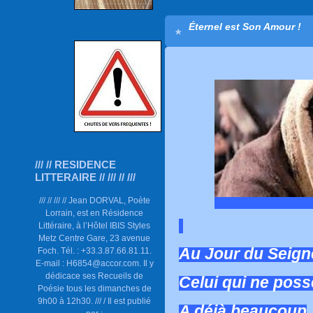
Éternel est Son Amour !
/// // RESIDENCE
LITTERAIRE // /// // ///
/// // /// // Jean DORVAL, Poète
Lorrain, est en Résidence
Littéraire, à l’Hôtel IBIS Styles
Metz Centre Gare, 23 avenue
Au Jour du Seign
Foch. Tél. : +33.3.87.66.81.11.
E-mail : H6854@accor.com. Il y
dédicace ses Recueils de
Celui qui ne poss
Poésie tous les dimanches de
9h00 à 12h30. /// / Il est publié
A déjà beaucoup