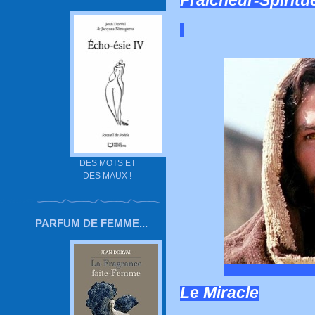
Fraîcheur-Spiritue
DES MOTS ET
DES MAUX !
PARFUM DE FEMME...
Le Miracle