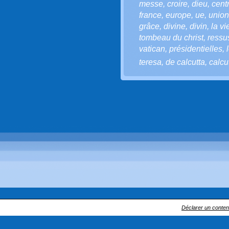
messe
,
croire
,
dieu
,
cent
france
,
europe
,
ue
,
unio
grâce
,
divine
,
divin
,
la vi
tombeau du christ
,
ressu
vatican
,
présidentielles
,
teresa
,
de calcutta
,
calcu
Déclarer un contenu 