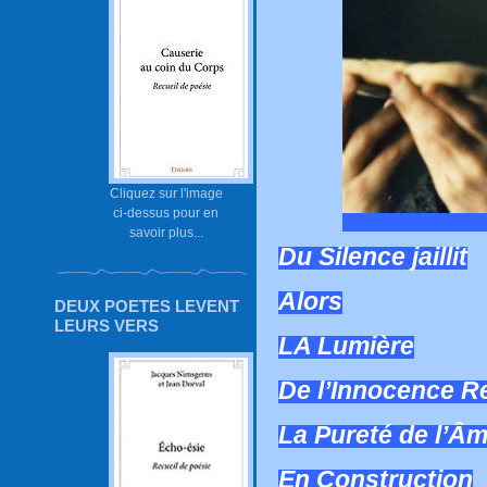
Cliquez sur l'image
ci-dessus pour en
savoir plus...
Du Silence jaillit
Alors
DEUX POETES LEVENT
LEURS VERS
LA Lumière
De l’Innocence R
La Pureté de l’Â
En Construction