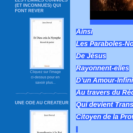
(ET INCONNUES) QUI
FONT REVER
Ainsi
Les Paraboles-No
De Jésus
Rayonnent-elles
Cliquez sur l'image
ci-dessus pour en
D’un Amour-Infini
savoir plus...
Au travers du Ré
UNE ODE AU CREATEUR
Qui devient Tran
Citoyen de la Pro