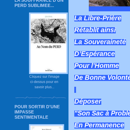
LA SOUFFRANCE D'UN
PERD SUBLIMEE...
La Libre-Prière
Rétablit ainsi
La Souveraineté
D’Espérance
Pour l’Homme
De Bonne Volont
Cliquez sur l'image
ci-dessus pour en
savoir plus...
Déposer
POUR SORTIR D'UNE
IMPASSE
"Son Sac à Prob
SENTIMENTALE
En Permanence