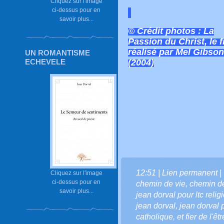
Cliquez sur l'image
ci-dessus pour en
savoir plus...
© Crédit photos : La
Passion du Christ, le f
réalisé par Mel Gibson
UN ROMANTISME
(2004)
ECHEVELE
12:51 |
Lien permanent
|
Cliquez sur l'image
ci-dessus pour en
chemin de vie
,
chemin de
savoir plus...
jean dorval pour ltc relig
jean dorval
,
jean dorval p
catholique
,
et fier de l'êtr