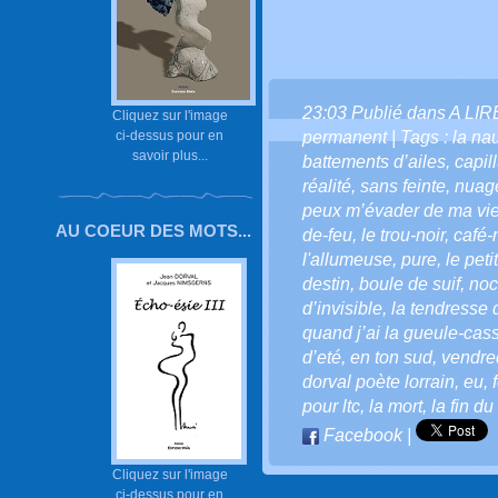
23:03 Publié dans
A LI
Cliquez sur l'image
ci-dessus pour en
permanent
| Tags :
la na
savoir plus...
battements d’ailes
,
capil
réalité
,
sans feinte
,
nuage
peux m’évader de ma vi
AU COEUR DES MOTS...
de-feu
,
le trou-noir
,
café-
l'allumeuse
,
pure
,
le peti
destin
,
boule de suif
,
noc
d’invisible
,
la tendresse d
quand j’ai la gueule-cas
d’eté
,
en ton sud
,
vendred
dorval poète lorrain
,
eu
,
pour ltc
,
la mort
,
la fin d
Facebook
|
Cliquez sur l'image
ci-dessus pour en