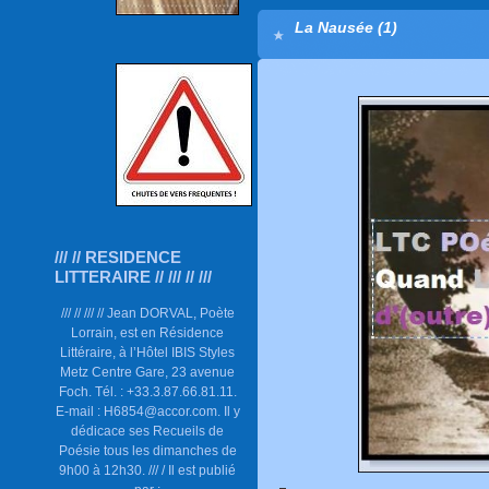
La Nausée (1)
/// // RESIDENCE
LITTERAIRE // /// // ///
/// // /// // Jean DORVAL, Poète
Lorrain, est en Résidence
Littéraire, à l’Hôtel IBIS Styles
Metz Centre Gare, 23 avenue
Foch. Tél. : +33.3.87.66.81.11.
E-mail : H6854@accor.com. Il y
dédicace ses Recueils de
Poésie tous les dimanches de
9h00 à 12h30. /// / Il est publié