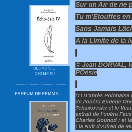
Sur un Air de ne 
Tu m’Etouffes en
Sans Jamais Lâch
A la Limite de la
© Jean DORVAL, le
DES MOTS ET
POésie
DES MAUX !
PARFUM DE FEMME...
(1) D’après Polonaise e
de l’opéra Eugene On
Tchaikovsky et le Vea
extrait de l’opéra Faus
Charles Gounod ; et l
: la Nuit d’Alfred de M