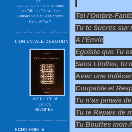
par :
latourcamoufle.hautetfort.com,
Les Editions Edilivre, Les
Toi l’Ombre-Fan
Editions Maia et Les Editions
Hello. /// // /// //
Tu te Sucres sur
A l’Envie
L'ORIENTALE-DEVOTION
Egoïste que Tu e
Sans Limites, tu
Avec une Indéc
Coupable et Resp
Tu n’as jamais d
UNE ROUTE DE
LA SOIE
REVISITEE...
Tu te Repais de
Tu Bouffes mon A
ECHO-ESIE IV