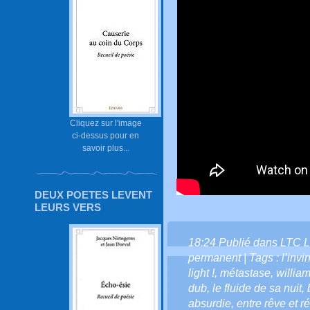
Cliquez sur l'image
ci-dessus pour en
savoir plus...
DEUX POETES LEVENT
LEURS VERS
18:24 Publié dans
LTC L
permanent
| Tags :
l’invi
light !
,
métastase
,
willia
dub
,
le fluide de sa nuit
,
absurdie
,
entre rêve et ré