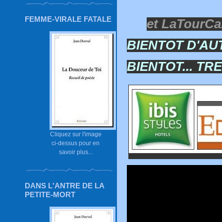
FEMME-VIRALE FATALE
et LaTourCa
BIENTOT D'A
BIENTOT... TRES
Cliquez sur l'image
ci-dessus pour en
savoir plus...
DANS L'ANTRE DE LA
PETITE-MORT