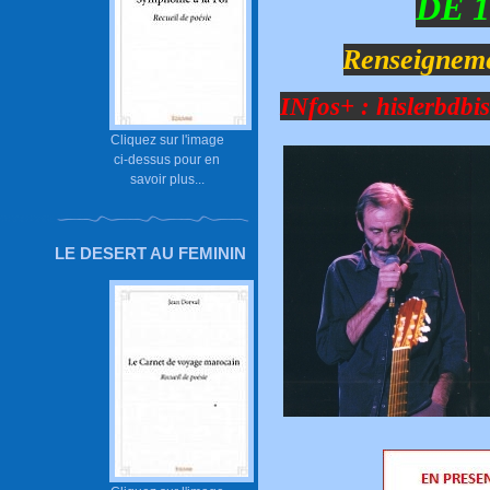
DE 1
Renseigneme
INfos+ :
hislerbdbi
Cliquez sur l'image
ci-dessus pour en
savoir plus...
LE DESERT AU FEMININ