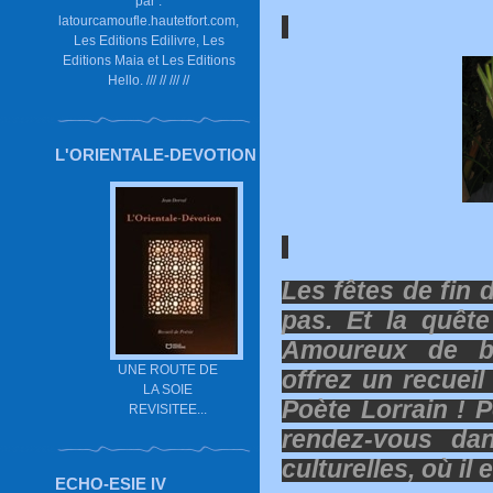
par :
latourcamoufle.hautetfort.com,
Les Editions Edilivre, Les
Editions Maia et Les Editions
Hello. /// // /// //
L'ORIENTALE-DEVOTION
Les fêtes de fin
pas. Et la quê
Amoureux de be
UNE ROUTE DE
offrez un recue
LA SOIE
Poète Lorrain ! 
REVISITEE...
rendez-vous dan
culturelles, où il 
ECHO-ESIE IV