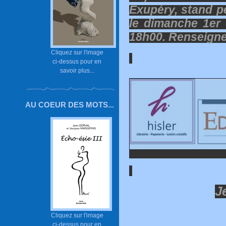
Exupéry, stand pe
le dimanche 1er
18h00. Renseigne
Cliquez sur l'image
ci-dessus pour en
savoir plus...
AU COEUR DES MOTS...
J
Cliquez sur l'image
ci-dessus pour en