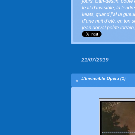
jours
,
clan-destin
,
boule 
le fil-d’invisible
,
la tendre
keats
,
quand j’ai la gue
d’une nuit d’eté
,
en ton 
jean dorval poète lorrain
21/07/2019
L’Invincible-Opéra (1)