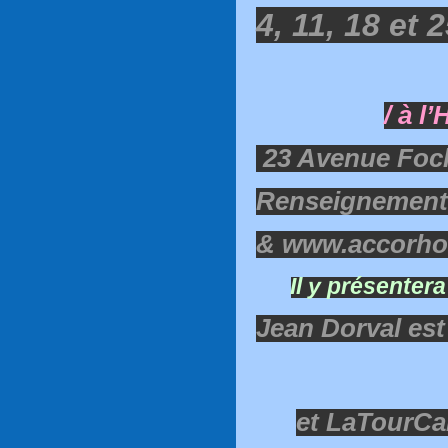
4, 11, 18 et 
/ à l
23 Avenue Foc
Renseignements 
& www.accorhot
Il y présenter
Jean Dorval est 
et LaTourCa