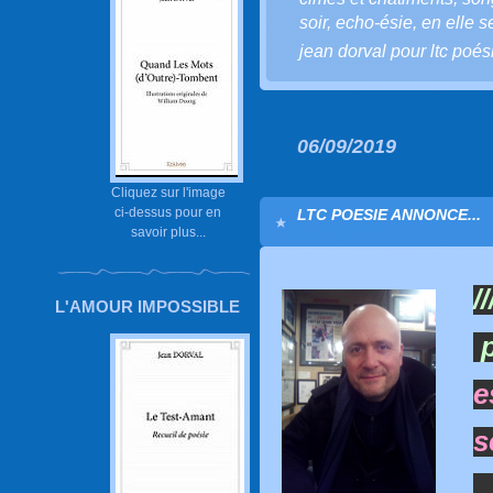
soir
,
echo-ésie
,
en elle s
jean dorval pour ltc poés
06/09/2019
Cliquez sur l'image
ci-dessus pour en
LTC POESIE ANNONCE...
savoir plus...
/
L'AMOUR IMPOSSIBLE
e
s