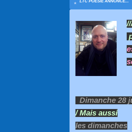
LTC POESIE ANNONCE...
/
e
s
Dimanche 28 ju
/ Mais aussi
les dimanches