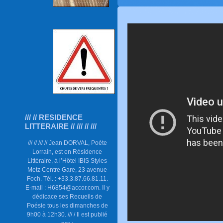
/// // RESIDENCE
LITTERAIRE // /// // ///
/// // /// // Jean DORVAL, Poète
Lorrain, est en Résidence
Littéraire, à l’Hôtel IBIS Styles
Metz Centre Gare, 23 avenue
Foch. Tél. : +33.3.87.66.81.11.
E-mail : H6854@accor.com. Il y
dédicace ses Recueils de
Poésie tous les dimanches de
9h00 à 12h30. /// / Il est publié