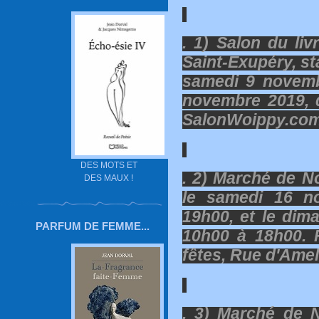
. 1) Salon du liv
Saint-Exupéry, st
samedi 9 novemb
novembre 2019, 
SalonWoippy.co
DES MOTS ET
. 2) Marché de N
DES MAUX !
le samedi 16 n
19h00, et le di
PARFUM DE FEMME...
10h00 à 18h00. 
fêtes, Rue d'Amela
. 3) Marché de N