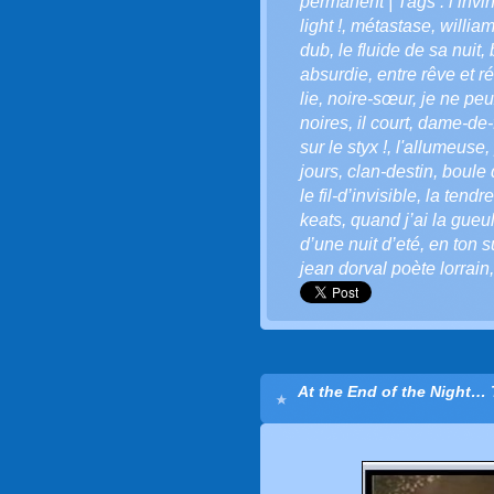
permanent
| Tags :
l’invi
light !
,
métastase
,
willia
dub
,
le fluide de sa nuit
,
absurdie
,
entre rêve et ré
lie
,
noire-sœur
,
je ne pe
noires
,
il court
,
dame-de-
sur le styx !
,
l'allumeuse
,
jours
,
clan-destin
,
boule 
le fil-d’invisible
,
la tendre
keats
,
quand j’ai la gue
d’une nuit d’eté
,
en ton 
jean dorval poète lorrain
At the End of the Night…