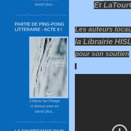
Et
LaTour
savoir plus...
PARTIE DE PING-PONG
Les auteurs loca
LITTERAIRE - ACTE II !
la Librairie HI
pour son soutien
Cliquez sur l'image
ci-dessus pour en
savoir plus...