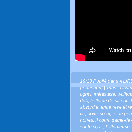
19:13 Publié dans
A LI
permanent
| Tags :
l’invi
light !
,
métastase
,
willia
dub
,
le fluide de sa nuit
,
absurdie
,
entre rêve et ré
lie
,
noire-sœur
,
je ne pe
noires
,
il court
,
dame-de-
sur le styx !
,
l'allumeuse
,