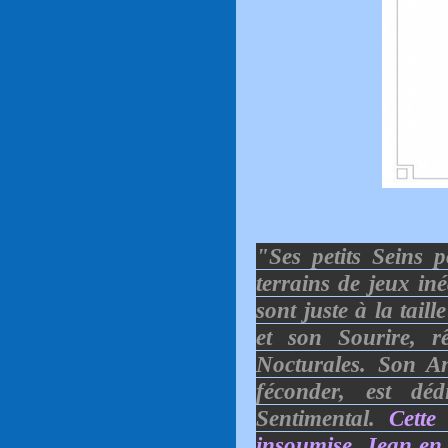
"Ses petits Seins 
terrains de jeux in
sont juste à la tai
et son Sourire, rêv
Nocturales. Son An
féconder, est dé
Sentimental.
Cette
insoumise, Jean en 