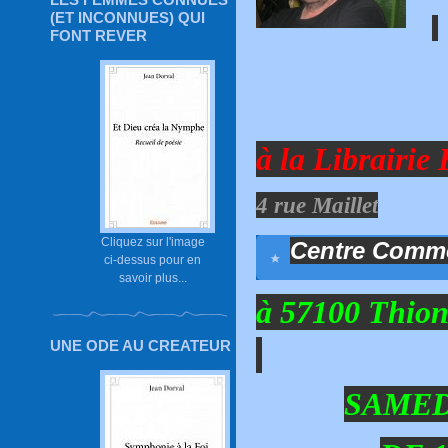
(ET INCONNUES) QUI
FONT REVER
à la Librairie
4 rue Maillet
Cliquez sur l'image
Centre Comme
ci-dessus pour en
savoir plus...
à 57100 Thion
UNE ODE AU CREATEUR
SAMEDI