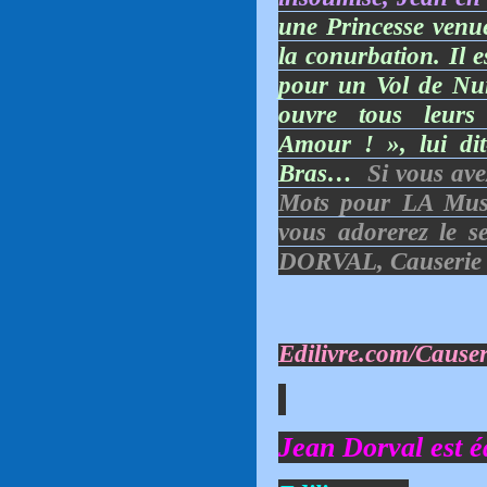
une Princesse venue
la conurbation. Il e
pour un Vol de Nui
ouvre tous leur
Amour ! », lui dit-
Bras…
Si vous ave
Mots pour LA Muse
vous adorerez le s
DORVAL, Causerie 
Edilivre.com/Causer
Jean Dorval est éd