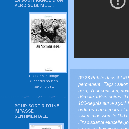
LA SOUFFRANCE D'UN
PERD SUBLIMEE...
Cliquez sur l'image
00:23 Publié dans
A LI
ci-dessus pour en
permanent
| Tags :
salon 
savoir plus...
noël
,
d'hauconcourt
,
noi
déroute
,
idées noires
,
il 
180-degrés sur le styx !
,
POUR SORTIR D'UNE
ordures
,
l’abat-jours
,
cla
IMPASSE
swan
,
mousson
,
le fil-d’
SENTIMENTALE
l’insouciante etincelle
,
j
cimes et châtiments
,
son