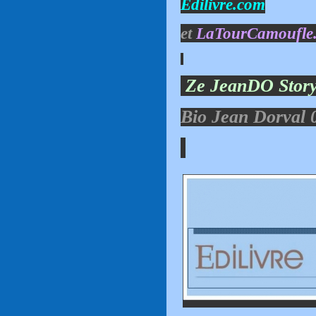
Edilivre.com
et
LaTourCamoufle
Ze JeanDO Story
Bio Jean Dorval 