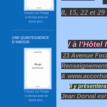
L
8, 15, 22 et 29
Cliquez sur l'image
ci-dessus pour en
savoir plus...
UNE QUINTESSENCE
D'AMOUR
/ à l’Hôtel
23 Avenue Foc
Renseignements 
& www.accorhot
Il y présenter
Cliquez sur l'image
Jean Dorval est 
ci-dessus pour en
savoir plus...