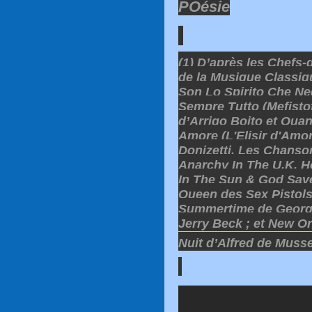
POésie
(1) D’après les Chefs
de la Musique Classiq
Son Lo Spirito Che N
Sempre Tutto (Mefisto
d’Arrigo Boito et Qua
Amore (L'Elisir d'Amo
Donizetti. Les Chanso
Anarchy In The U.K, H
In The Sun & God Sav
Queen des Sex Pistols
Summertime de George
Jerry Beck ; et New Or
Nuit d’Alfred de Muss