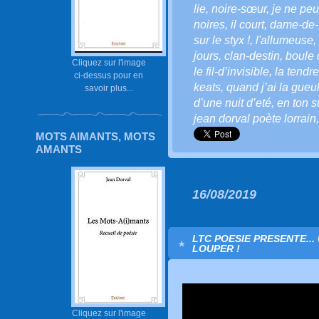
lie
,
noire-sœur
,
je ne pe
noires
,
il court
,
dame-de-
sur le styx !
,
l'allumeuse
,
jours
,
clan-destin
,
boule 
Cliquez sur l'image
le fil-d’invisible
,
la tendre
ci-dessus pour en
keats
,
quand j’ai la gue
savoir plus...
d’une nuit d’eté
,
en ton 
jean dorval poète lorrain
MOTS AIMANTS, MOTS
AMANTS
16/08/2019
LTC POESIE PRESENTE...
LOUPER !
Cliquez sur l'image