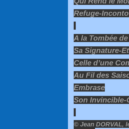
Qui Rend le Mo
Refuge-Inconto
A la Tombée de 
Sa Signature-Et
Celle d’une Co
Au Fil des Sais
Embrase
Son Invincible
© Jean DORVAL, le