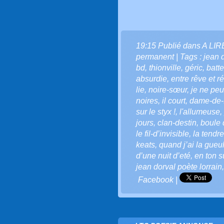
19:15 Publié dans
A LI
permanent
| Tags :
jean 
bd
,
thionville
,
géric
,
batt
absurdie
,
entre rêve et ré
lie
,
noire-sœur
,
je ne pe
noires
,
il court
,
dame-de-
sur le styx !
,
l'allumeuse
,
jours
,
clan-destin
,
boule 
le fil-d’invisible
,
la tendre
keats
,
quand j’ai la gue
d’une nuit d’eté
,
en ton 
jean dorval poète lorrain
Facebook
|