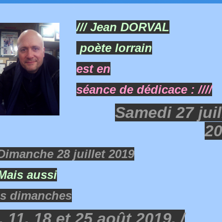
/// Jean DORVAL
poète lorrain
est en
séance de dédicace : ////
Samedi 27 juil
2
imanche 28 juillet 2019
 Mais aussi
es dimanches
, 11, 18 et 25 août 2019. /