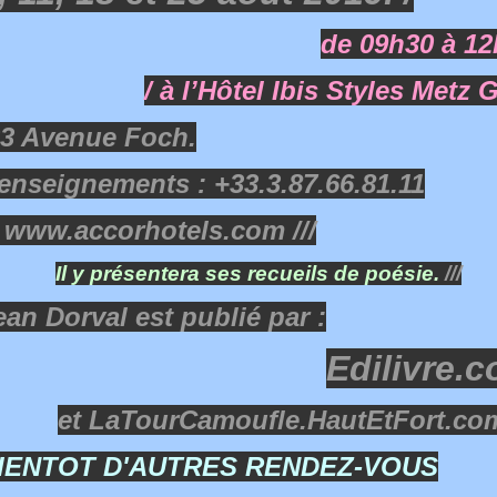
de 09h30 à 1
/ à l’Hôtel Ibis Styles Metz 
3 Avenue Foch.
enseignements : +33.3.87.66.81.11
 www.accorhotels.com ///
Il y présentera ses recueils de poésie.
///
ean Dorval est publié par :
Edilivre.
et LaTourCamoufle.HautEtFort.com
IENTOT D'AUTRES RENDEZ-VOUS