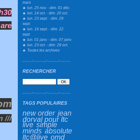
mars
lun. 25 nov. - dim. 01 déc.
2h30
lun. 14 oct. - dim. 20 oct.
lun. 23 sept. - dim. 29
Gare
sept.
lun. 16 sept. - dim. 22
sept.
lun. 01 janv. - dim. 07 janv.
lun. 23 oct. - dim. 29 oct.
Toutes les archives
RECHERCHER
com
TAGS POPULAIRES
new order
jean
 ///
dorval pour ltc
live
simple
minds
absolute
ltc@live
omd