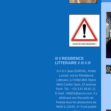
/// // RESIDENCE
LITTERAIRE // /// // ///
8
/// // /// // Jean DORVAL, Poète
Lorrain, est en Résidence
Littéraire, à l’Hôtel IBIS Styles
Metz Centre Gare, 23 avenue
Foch. Tél. : +33.3.87.66.81.11.
E-mail : H6854@accor.com. Il y
dédicace ses Recueils de
Poésie tous les dimanches de
9h00 à 12h30. /// / Il est publié