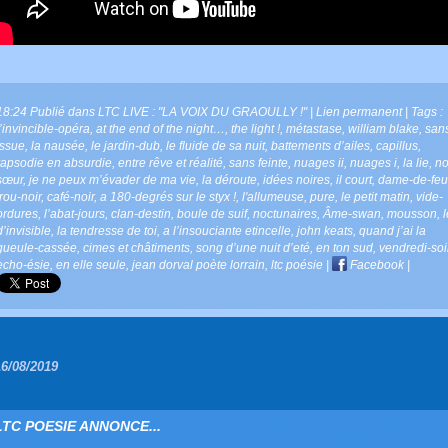
18:24 Publié dans
LTC LIVE : "LA VOIX DU GRAOULLY !"
|
Lien permanent
| Tags :
l’invincible-opéra
,
at the end of the night…
,
the light !
,
métastase
,
william blake
,
san
issue
,
la nausée
,
le jardin-dub
,
le fluide de sa nuit
,
battements d’ailes
,
capillus
,
rapsodie en absurdie
,
entre rêve et réalité
,
sans feinte
,
nuages ii
,
nuages i
,
la lie
,
no
sœur
,
je ne peux m’évader de ma vie
,
la déroute
,
idées noires
,
il court
,
dame-de-feu
trou-noir
,
café-noir
,
a 180-degrés sur le styx !
,
l'allumeuse
,
pure
,
le petit matin
,
vide-
ordures
,
l’abat-jours
,
clan-destin
,
boule de suif
,
noctunaires
,
Âme-swan
,
mousson
,
l
d’invisible
,
la tendresse de toi
,
a l’insouciante etincelle
,
john keats
,
quand j’ai la
gueule-cassée
,
cimes et châtiments
,
song d’une nuit d’eté
,
en ton sud
,
vendredi-soi
echo-ésie
,
en elle seule
,
jean dorval poète lorrain
,
ltc poésie
|
Facebook
|
16/08/2019
LTC POESIE ANNONCE...