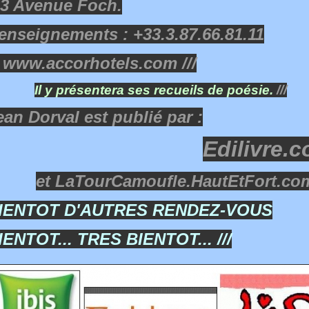
3 Avenue Foch.
enseignements : +33.3.87.66.81.11
 www.accorhotels.com ///
Il y présentera ses recueils de poésie.
///
ean Dorval est publié par :
Edilivre.
et LaTourCamoufle.HautEtFort.com
IENTOT D'AUTRES RENDEZ-VOUS
IENTOT... TRES BIENTOT... ///