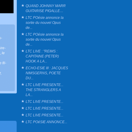
QUAND JOHNNY MARR
GUITARISE PIGALLE…
LTC POésie annonce la
sortie du nouvel Opus
de...
LTC POésie annonce la
s-
sortie du nouvel Opus
de...
ire-
LTC LIVE : "REIMS :
,
le
CAPITAINE (PETER)
HOOK A LA...
e fil-
ECHO-ESIE III : JACQUES
NIMSGERNS, POETE
r
,
DU...
LTC LIVE PRESENTE...
THE STRANGLERS A
LA...
LTC LIVE PRESENTE...
LTC LIVE PRESENTE...
LTC LIVE PRESENTE...
LTC POéSIE ANNONCE...