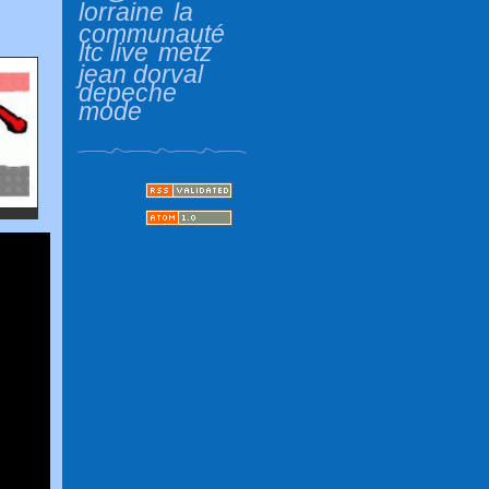
lorraine
la
communauté
ltc live
metz
jean dorval
depeche
mode