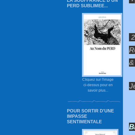
LA SOUFFRANCE D'UN
PERD SUBLIMEE...
2
R
&
Cliquez sur l'image
J
ci-dessus pour en
savoir plus...
POUR SORTIR D'UNE
IMPASSE
SENTIMENTALE
B