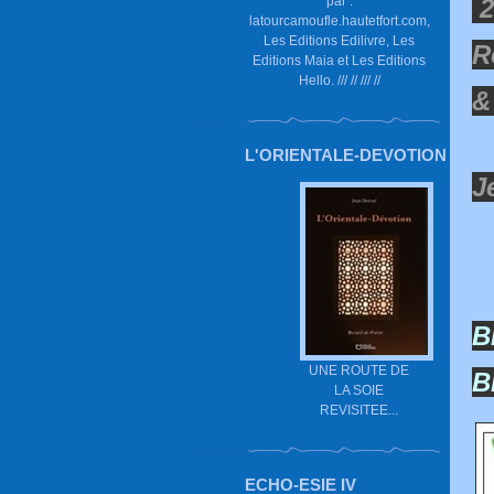
par :
2
latourcamoufle.hautetfort.com,
Les Editions Edilivre, Les
R
Editions Maia et Les Editions
Hello. /// // /// //
&
L'ORIENTALE-DEVOTION
J
B
UNE ROUTE DE
B
LA SOIE
REVISITEE...
ECHO-ESIE IV