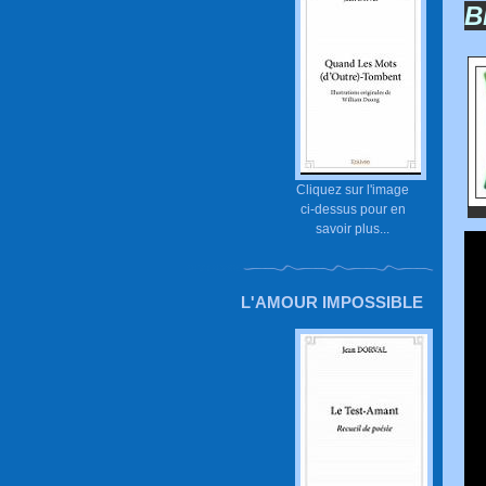
B
Cliquez sur l'image
ci-dessus pour en
savoir plus...
L'AMOUR IMPOSSIBLE