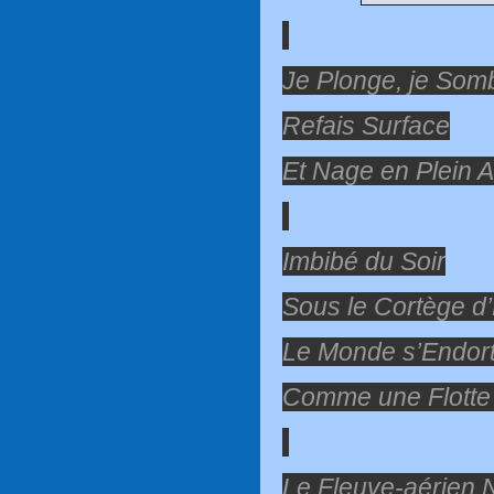
Je Plonge, je Som
Refais Surface
Et Nage en Plein 
Imbibé du Soir
Sous le Cortège d’
Le Monde s’Endort
Comme une Flotte
Le Fleuve-aérien