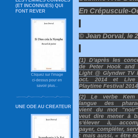
(ET INCONNUES) QUI
En Crépuscule-Ocu
FONT REVER
© Jean Dorval, le
(1) D’après les conc
de Peter Hook and 
Light @ Glyndwr TV 
Cliquez sur l'image
oct. 2014 et Liv
ci-dessus pour en
Playtime Festival 2014
savoir plus...
(2) Le verbe Kem
langue des phara
UNE ODE AU CREATEUR
vient du mot "noir"
veut dire mener à b
s’élever à, accompl
payer, compléter, serv
; mais aussi, « être n