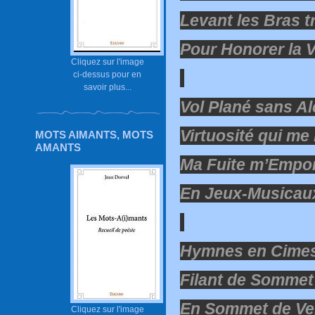
Levant les Bras t
Pour Honorer la 
Cliquez sur l'image
ci-dessus pour en
savoir plus...
Vol Plané sans Al
Virtuosité qui me
MOTS AIMANTS, MOTS
AMANTS
Ma Fuite m’Empo
En Jeux-Musicau
Hymnes en Cimes
Filant de Sommet
En Sommet de Ve
Cliquez sur l'image