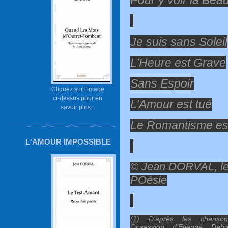
Pour y voir la Bea
Je suis sans Soleil
L’Heure est Grave
Sans Espoir
Cliquez sur l'image
ci-dessus pour en
L’Amour est tué
savoir plus...
Le Romantisme est
L'AMOUR IMPOSSIBLE
© Jean DORVAL, le
POésie
(1) D’après les chanso
Obsession d’Etienne Dah