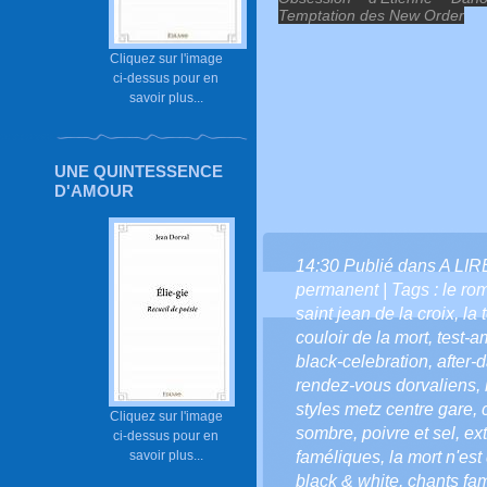
Temptation des New Order
Cliquez sur l'image
ci-dessus pour en
savoir plus...
UNE QUINTESSENCE
D'AMOUR
14:30 Publié dans
A LI
permanent
| Tags :
le ro
saint jean de la croix
,
la 
couloir de la mort
,
test-a
black-celebration
,
after-
rendez-vous dorvaliens
,
styles metz centre gare
,
Cliquez sur l'image
sombre
,
poivre et sel
,
ext
ci-dessus pour en
savoir plus...
faméliques
,
la mort n'est
black & white
,
chants fa