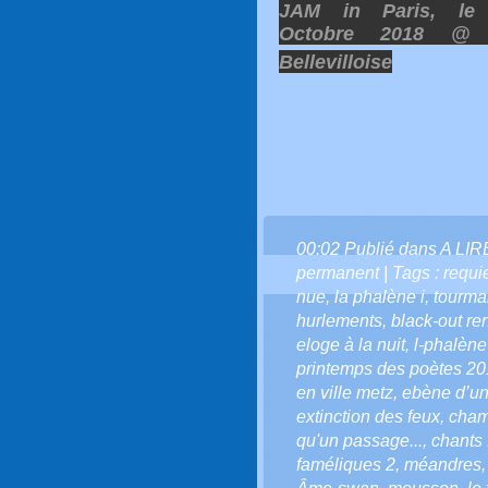
JAM in Paris, le
Octobre 2018 @
Bellevilloise
00:02 Publié dans
A LI
permanent
| Tags :
requi
nue
,
la phalène i
,
tourma
hurlements
,
black-out r
eloge à la nuit
,
l-phalène
printemps des poètes 2
en ville metz
,
ebène d’un
extinction des feux
,
cham
qu'un passage...
,
chants
faméliques 2
,
méandres