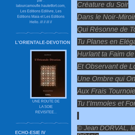
par :
Créature du Soir
latourcamoufle.hautetfort.com,
Les Editions Edilivre, Les
Dans le Noir-Miroi
Editions Maia et Les Editions
Hello. /// // /// //
Qui Résonne de T
Tu Planes en Elég
L'ORIENTALE-DEVOTION
Hurlant ta Faim d
Et Observant de L
Une Ombre qui On
Aux Frais Tournoi
UNE ROUTE DE
Tu t’Immoles et Fo
LA SOIE
REVISITEE...
© Jean DORVAL, le
ECHO-ESIE IV