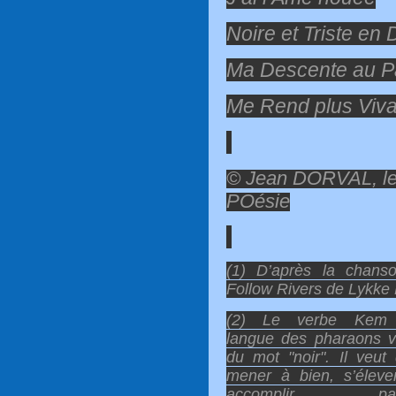
Noire et Triste en 
Ma Descente au P
Me Rend plus Viva
© Jean DORVAL, le
POésie
(1) D’après la chans
Follow Rivers de Lykke 
(2) Le verbe Kem
langue des pharaons v
du mot "noir". Il veut 
mener à bien, s’éleve
accomplir, pay