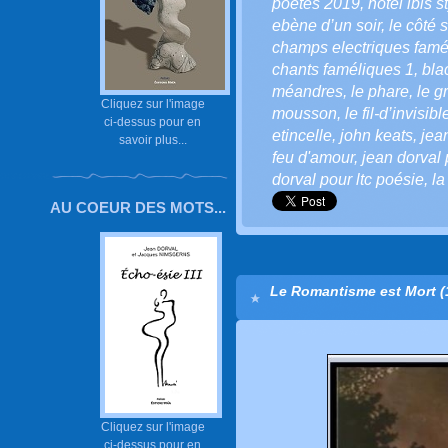
poètes 2019
,
hôtel ibis 
ebène d’un soir
,
le côté
champs electriques famé
chants faméliques 1
,
bla
méandres
,
le phare
,
le g
Cliquez sur l'image
mousson
,
le fil-d’invisibl
ci-dessus pour en
etincelle
,
john keats
,
jea
savoir plus...
feu d'amour
,
jean dorval 
dorval pour ltc poésie
,
la
AU COEUR DES MOTS...
Le Romantisme est Mort (
Cliquez sur l'image
ci-dessus pour en