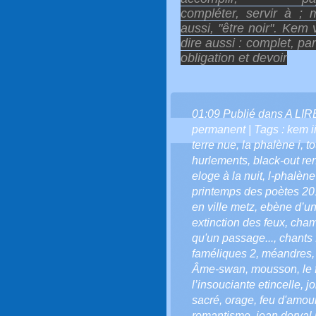
compléter, servir à ; 
aussi, "être noir". Kem 
dire aussi : complet, parf
obligation et devoir
01:09 Publié dans
A LI
permanent
| Tags :
kem i
terre nue
,
la phalène i
,
t
hurlements
,
black-out r
eloge à la nuit
,
l-phalène
printemps des poètes 2
en ville metz
,
ebène d’un
extinction des feux
,
cham
qu'un passage...
,
chants
faméliques 2
,
méandres
Âme-swan
,
mousson
,
le 
l’insouciante etincelle
,
j
sacré
,
orage
,
feu d'amou
romantisme
,
jean dorval 