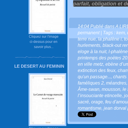
parfait, obligation et d
14:04 Publié dans
A LI
permanent
| Tags :
kem
,
Cliquez sur l'image
terre nue
,
la phalène i
,
t
ci-dessus pour en
hurlements
,
black-out r
savoir plus...
eloge à la nuit
,
l-phalène
printemps des poètes 2
en ville metz
,
ebène d’un
LE DESERT AU FEMININ
extinction des feux
,
cham
qu'un passage...
,
chants
faméliques 2
,
méandres
Âme-swan
,
mousson
,
le 
l’insouciante etincelle
,
j
sacré
,
orage
,
feu d'amou
romantisme
,
jean dorval 