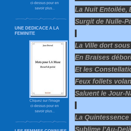
ci-dessus pour en
La Nuit Entoilée, 
savoir plus...
Surgit de Nulle-P
UNE DEDICACE A LA
FEMINITE
La Ville dort sous
En Braises débor
Et les Constellat
Feux follets vola
Saluent le Jour-N
Cliquez sur l'image
ci-dessus pour en
savoir plus...
La Quintessence 
Sublime l’Au-Del
LES FEMMES CONNUES