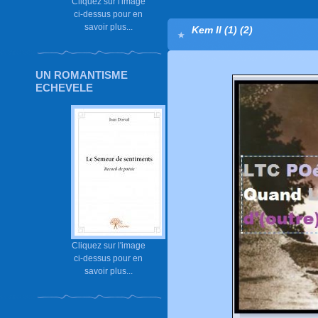
Cliquez sur l'image
ci-dessus pour en
savoir plus...
Kem II (1) (2)
UN ROMANTISME
ECHEVELE
Cliquez sur l'image
ci-dessus pour en
savoir plus...