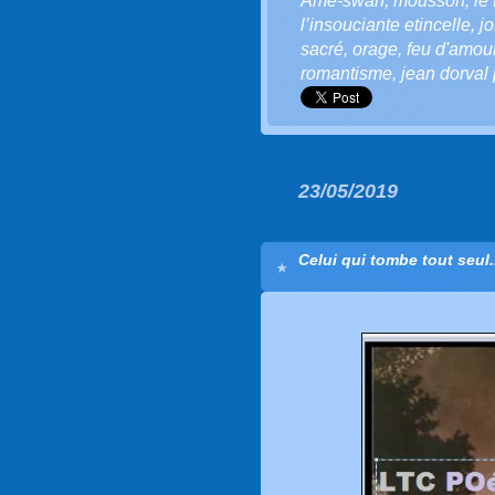
Âme-swan
,
mousson
,
le 
l’insouciante etincelle
,
j
sacré
,
orage
,
feu d'amou
romantisme
,
jean dorval 
23/05/2019
Celui qui tombe tout seul.