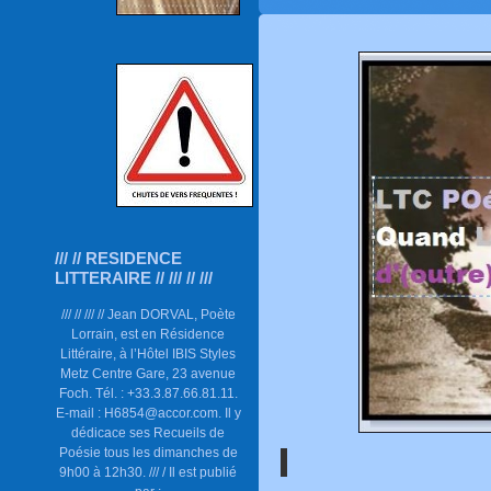
/// // RESIDENCE
LITTERAIRE // /// // ///
/// // /// // Jean DORVAL, Poète
Lorrain, est en Résidence
Littéraire, à l’Hôtel IBIS Styles
Metz Centre Gare, 23 avenue
Foch. Tél. : +33.3.87.66.81.11.
E-mail : H6854@accor.com. Il y
dédicace ses Recueils de
Poésie tous les dimanches de
9h00 à 12h30. /// / Il est publié