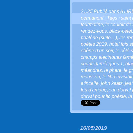
21:25 Publié dans
A LI
permanent
| Tags :
saint 
tourmaline
,
le couloir de 
rendez-vous
,
black-celeb
phalène (suite…)
,
les re
poètes 2019
,
hôtel ibis 
ebène d’un soir
,
le côté
champs electriques famé
chants faméliques 1
,
bla
méandres
,
le phare
,
le g
mousson
,
le fil-d’invisibl
etincelle
,
john keats
,
jea
feu d'amour
,
jean dorval 
dorval pour ltc poésie
,
la
16/05/2019