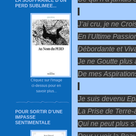
LA SOUFFRANCE D'UN
PERD SUBLIMEE...
J’ai cru, je ne Croi
En l’Ultime Passio
Débordante et Viv
Je ne Goutte plus 
De mes Aspiration
Cliquez sur l'image
ci-dessus pour en
savoir plus...
Je suis devenu E
La Prise de Terre-
POUR SORTIR D'UNE
IMPASSE
Qui ne peut plus s
SENTIMENTALE