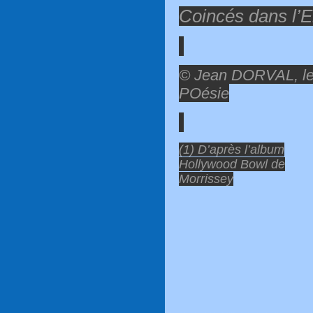
Coincés dans l’E
© Jean DORVAL, le
POésie
(1) D’après l’album
Hollywood Bowl de
Morrissey