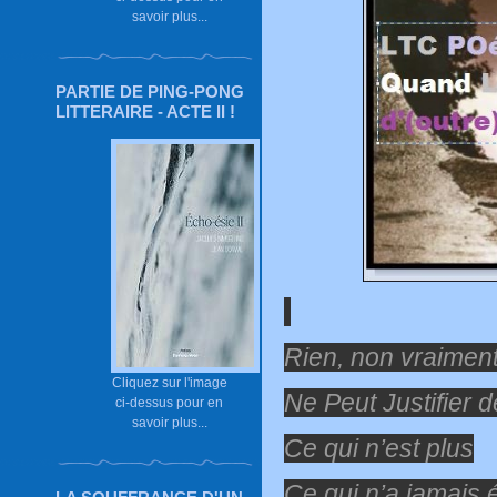
savoir plus...
PARTIE DE PING-PONG
LITTERAIRE - ACTE II !
Rien, non vraimen
Cliquez sur l'image
Ne Peut Justifier de
ci-dessus pour en
savoir plus...
Ce qui n’est plus
Ce qui n’a jamais 