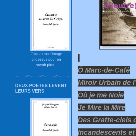
Cliquez sur l'image
ci-dessus pour en
savoir plus...
Ô Marc-de-Café
Miroir Urbain de l
DEUX POETES LEVENT
LEURS VERS
Où je me Noie
Je Mire la Mire
Des Gratte-ciels 
Incandescents et