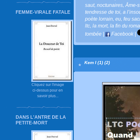
saut
,
noctunaires
,
Âme-
FEMME-VIRALE FATALE
tendresse de toi
,
a l’inso
poète lorrain
,
eu
,
feu sac
ltc
,
la mort
,
la fin du rom
tombée
|
Facebook
|
Kem I (1) (2)
Cliquez sur l'image
ci-dessus pour en
savoir plus...
DANS L'ANTRE DE LA
PETITE-MORT