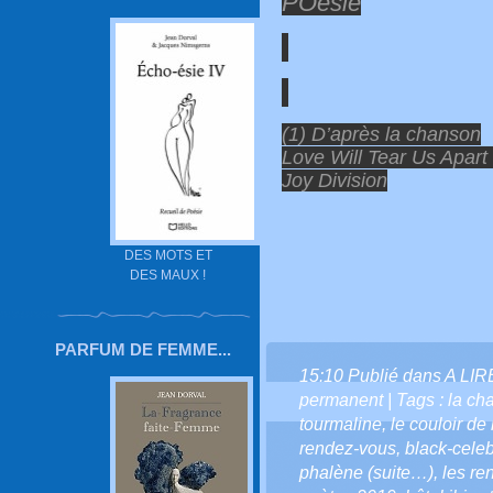
POésie
(1) D’après la chanson
Love Will Tear Us Apart
Joy Division
DES MOTS ET
DES MAUX !
PARFUM DE FEMME...
15:10 Publié dans
A LI
permanent
| Tags :
la ch
tourmaline
,
le couloir de 
rendez-vous
,
black-celeb
phalène (suite…)
,
les re