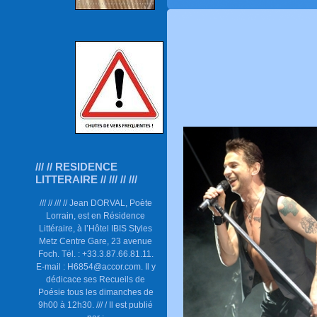
/// // RESIDENCE
LITTERAIRE // /// // ///
/// // /// // Jean DORVAL, Poète
Lorrain, est en Résidence
Littéraire, à l’Hôtel IBIS Styles
Metz Centre Gare, 23 avenue
Foch. Tél. : +33.3.87.66.81.11.
E-mail : H6854@accor.com. Il y
dédicace ses Recueils de
Poésie tous les dimanches de
9h00 à 12h30. /// / Il est publié