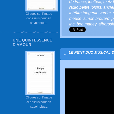
de france
,
football
,
metz 
radio peltre loisirs
,
anci
théâtre tangente varder
,
Cliquez sur l'image
meuse
,
simon brouard
,
p
ci-dessus pour en
savoir plus...
inc
,
bob marley
,
alborosi
UNE QUINTESSENCE
D'AMOUR
LE PETIT DUO MUSICAL D
Cliquez sur l'image
ci-dessus pour en
savoir plus...