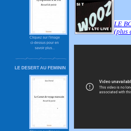
LE B
(plus 
Cliquez sur l'image
ci-dessus pour en
savoir plus...
LE DESERT AU FEMININ