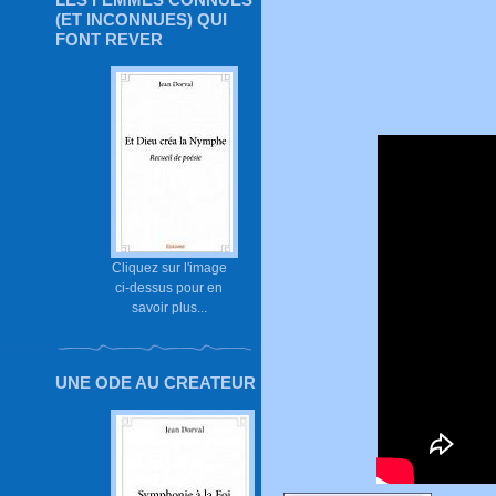
(ET INCONNUES) QUI
FONT REVER
Cliquez sur l'image
ci-dessus pour en
savoir plus...
UNE ODE AU CREATEUR