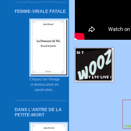
FEMME-VIRALE FATALE
Cliquez sur l'image
ci-dessus pour en
savoir plus...
DANS L'ANTRE DE LA
PETITE-MORT