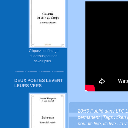
Cliquez sur l'image
ci-dessus pour en
savoir plus...
DEUX POETES LEVENT
LEURS VERS
20:59 Publié dans
LTC L
permanent
| Tags :
tiken 
pour ltc live
,
ltc live : la 