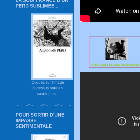
LA SOUFFRANCE D'UN
PERD SUBLIMEE...
Cliquez sur l'image
ci-dessus pour en
savoir plus...
POUR SORTIR D'UNE
IMPASSE
SENTIMENTALE