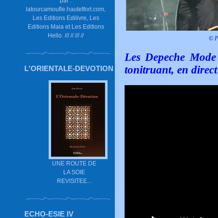
par :
latourcamoufle.hautetfort.com,
Les Editions Edilivre, Les
Editions Maia et Les Editions
Hello. /// // /// //
© P
Les Depeche Mode 
tonitruant, en direct
L'ORIENTALE-DEVOTION
UNE ROUTE DE
LA SOIE
REVISITEE...
ECHO-ESIE IV