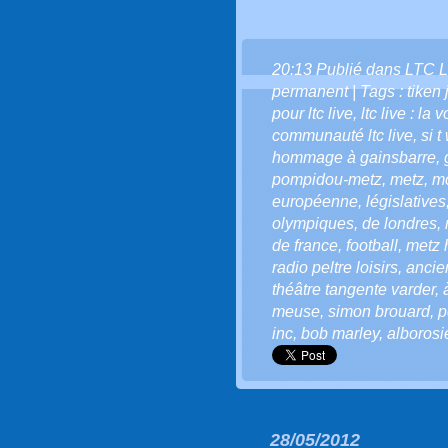
20:13 Publié dans
LTC L
permanent
| Tags :
tiken 
pour ltc live
,
ltc live : la 
communauté ltc live
,
si t
hommage à gainsbarre
,
pompidou-metz
,
metz
,
mo
européenne
,
législatives
olympiques
,
de londres
,
de france
,
football
,
metz 
radio peltre loisirs
,
anci
théâtre tangente varder
,
meuse
,
simon brouard
,
p
inc
,
bob marley
,
alborosi
28/05/2012