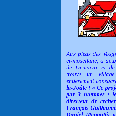
Aux pieds des Vosg
et-mosellane, à de
de Deneuvre et de 
trouve un village
entièrement consac
la-Joûte
!
« Ce proj
par 3 hommes : le
directeur de reche
François Guillaume,
Daniel Mengotti, p