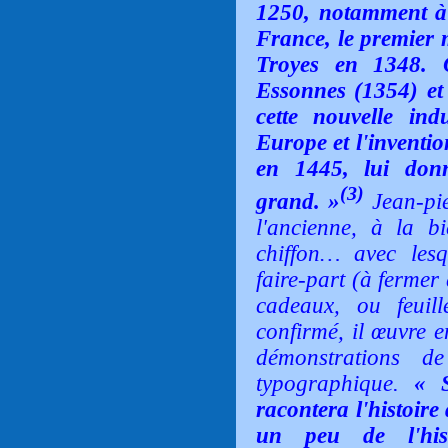
1250, notamment à
France, le premier 
Troyes en 1348. 
Essonnes (1354) et
cette nouvelle ind
Europe et l'inventi
en 1445, lui don
(3)
grand. »
Jean-pi
l'ancienne, à la bi
chiffon… avec lesq
faire-part (à fermer
cadeaux, ou feuill
confirmé, il œuvre 
démonstrations de
typographique.
« Si
racontera l'histoire
un peu de l'hist