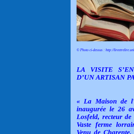
© Photo ci-dessus :
http://lireetrelire.un
LA VISITE S’E
D’UN ARTISAN P
« La Maison de l'
inaugurée le 26 a
Losfeld, recteur d
Vaste ferme lorra
Venu de Charente, 