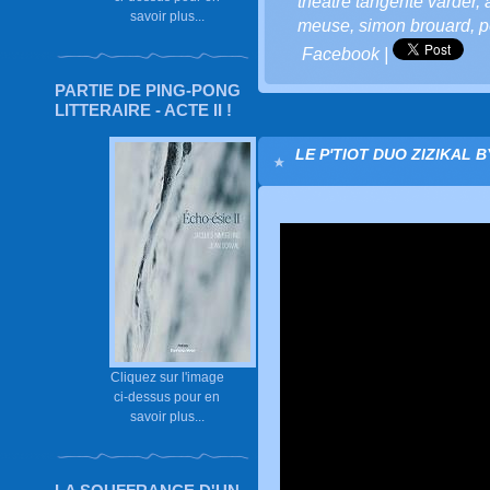
théâtre tangente varder
,
savoir plus...
meuse
,
simon brouard
,
p
Facebook
|
PARTIE DE PING-PONG
LITTERAIRE - ACTE II !
LE P'TIOT DUO ZIZIKAL BY
Cliquez sur l'image
ci-dessus pour en
savoir plus...