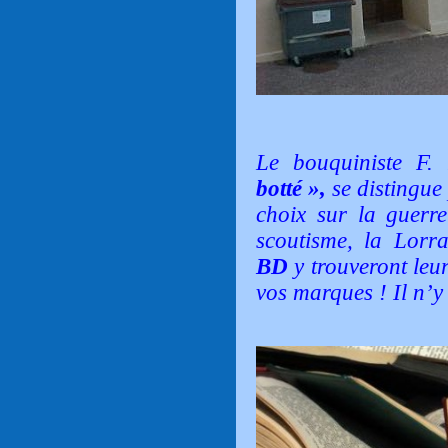
Le bouquiniste F.
botté »,
se distingue 
choix sur la guerr
scoutisme, la Lorr
BD
y trouveront leu
vos marques ! Il n’y