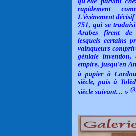
qu'elle parvint che
rapidement com
L'événement décisif
751, qui se traduisi
Arabes firent de
lesquels certains p
vainqueurs compriren
géniale invention,
empire, jusqu'en An
à papier à Cordou
siècle, puis à Tol
(3
siècle suivant… »