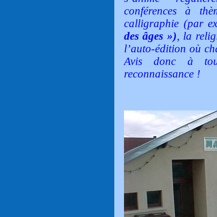
conférences à thè
calligraphie (par 
des âges »)
, la reli
l’auto-édition où c
Avis donc à to
reconnaissance !