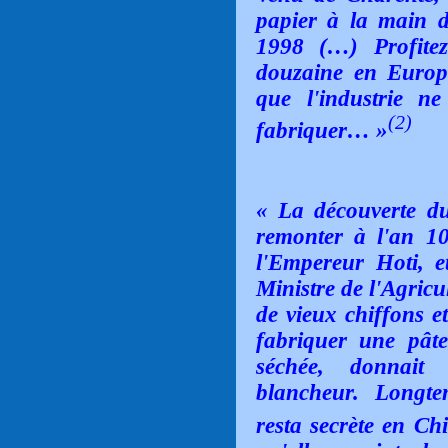
papier à la main de
1998 (…) Profitez
douzaine en Europe
que l'industrie n
(2)
fabriquer… »
« La découverte du
remonter à l'an 10
l'Empereur Hoti, e
Ministre de l'Agricul
de vieux chiffons et
fabriquer une pât
séchée, donnait 
blancheur. Longte
resta secrète en Ch