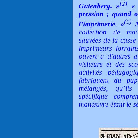
(2)
Gutenberg. »
«
pression ; quand o
(1)
l’imprimerie. »
Au
collection de mac
sauvées de la casse
imprimeurs lorrains
ouvert à d'autres a
visiteurs et des sc
activités pédagog
fabriquent du pa
mélangés, qu’il
spécifique compre
manœuvre étant le sé