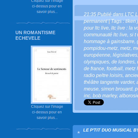
Cliquez sur l'image
ci-dessus pour en
savoir plus...
21:35 Publié dans
LTC L
permanent
| Tags :
tiken 
pour ltc live
,
ltc live : la 
UN ROMANTISME
communauté ltc live
,
si t
ECHEVELE
hommage à gainsbarre
,
pompidou-metz
,
metz
,
mo
européenne
,
législatives
olympiques
,
de londres
,
de france
,
football
,
metz 
radio peltre loisirs
,
anci
théâtre tangente varder
,
meuse
,
simon brouard
,
p
inc
,
bob marley
,
alborosi
Cliquez sur l'image
ci-dessus pour en
savoir plus...
LE P'TIT DUO MUSICAL BY