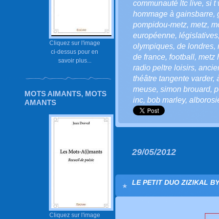
communauté ltc live
,
si t
hommage à gainsbarre
,
pompidou-metz
,
metz
,
mo
européenne
,
législatives
Cliquez sur l'image
olympiques
,
de londres
,
ci-dessus pour en
de france
,
football
,
metz 
savoir plus...
radio peltre loisirs
,
anci
théâtre tangente varder
,
meuse
,
simon brouard
,
p
MOTS AIMANTS, MOTS
inc
,
bob marley
,
alborosi
AMANTS
29/05/2012
LE PETIT DUO ZIZIKAL BY
Cliquez sur l'image