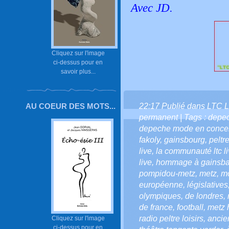
Avec JD.
Cliquez sur l'image
ci-dessus pour en
savoir plus...
22:17 Publié dans
LTC L
AU COEUR DES MOTS...
permanent
| Tags :
depe
depeche mode en concert
fakoly
,
gainsbourg
,
peltr
live
,
la communauté ltc l
live
,
hommage à gainsba
pompidou-metz
,
metz
,
mo
européenne
,
législatives
olympiques
,
de londres
,
de france
,
football
,
metz 
radio peltre loisirs
,
anci
Cliquez sur l'image
ci-dessus pour en