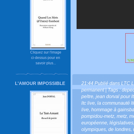
Cliquez sur l'image
ci-dessus pour en
savoir plus...
21:44 Publié dans
LTC L
L'AMOUR IMPOSSIBLE
permanent
| Tags :
depe
peltre
,
jean dorval pour lt
ltc live
,
la communauté ltc
live
,
hommage à gainsba
pompidou-metz
,
metz
,
mo
européenne
,
législatives
olympiques
,
de londres
,