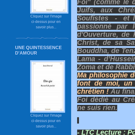
Foi" (comme le di
Juifs, aux Chré
Cliquez sur l'image
Soufistes - et 
ci-dessus pour en
passionné par 
savoir plus...
d'Ouverture, de 
Christ, de sa Sa
UNE QUINTESSENCE
Bouddha, de Tenz
D'AMOUR
Lama - d’Hussei
Zoma et de Rabb
Ma philosophie de
font de moi, un
chrétien !
Au fina
Foi dédié au Cré
ne suis rien.
Cliquez sur l'image
ci-dessus pour en
savoir plus...
- LTC Lecture :
Po