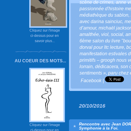
scène de crimes
,
anne v
passionnée d'histoire m
médiathèque du sablon
,
avec darina sainciuc
,
met
d’amour
,
michaël jackso
Cliquez sur l'image
amalthée
,
viol
,
social
,
am
ci-dessus pour en
6ème salon du livre "bou
savoir plus...
dorval pour ltc lecture
,
bo
manifestation estivales d
primitifs – groogh nous vo
AU COEUR DES MOTS...
lorrain
,
dédicacera
,
son 
sentiments »
,
paru chez e
Facebook
|
20/10/2016
Rencontre avec Jean DORV
Cliquez sur l'image
Symphonie à la Foi.
ci-dessus pour en