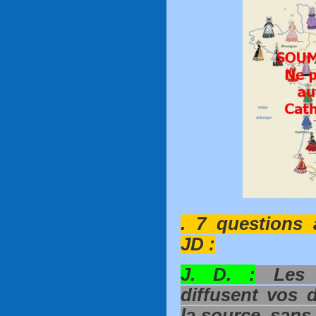
. 7 questions
JD :
J. D. :
Les m
diffusent vos 
la source, sans