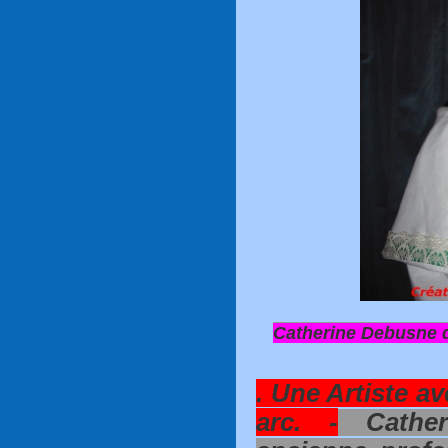
Catherine Debusne 
. Une Artiste a
arc. -
Cather