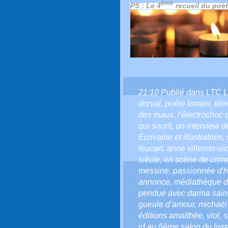
ème
PS : Le 4
recueil du poète
21:10 Publié dans
LTC 
dorval
,
poète lorrain
,
tém
des maux
,
l'électrochoc 
qui sourit
,
un interview 
Écrivaine et illustratrice
,
leucart
,
anne villemin-si
siècle
,
en scène de crim
messine
,
passionnée d'h
annonce
,
médiathèque d
pendue avec darina sain
gueule d’amour
,
michaël
éditions amalthée
,
viol
,
s
jd au 6ème salon du livr