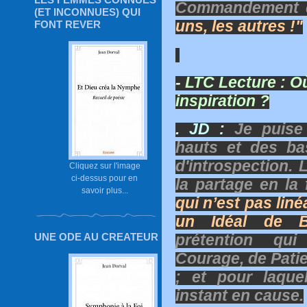
Commandement 
(ET INCONNUES) QUI
uns, les autres !"
FONT REVER
- LTC Lecture :
Où
inspiration ?
. JD :
Je puise 
hauts et des bas
d'introspection. L
Cliquez sur l'image
ci-dessus pour en
la partage en la 
savoir plus...
qui n’est pas liné
un Idéal de B
UNE ODE AU CREATEUR
prétention q
Courage, de Patie
; et pour laqu
instant en cause.