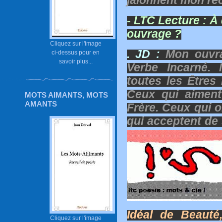
jalonnent mon rec
- LTC Lecture :
À 
ouvrage ?
Cliquez sur l'image
. JD :
Mon ouvra
ci-dessus pour en
savoir plus...
Verbe Incarné. 
toutes les Être
Ceux qui aiment
MOTS AIMANTS, MOTS
AMANTS
Frère. Ceux qui o
qui acceptent de 
Idéal de Beauté
Cliquez sur l'image