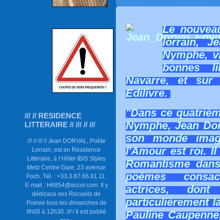
Le nouveau
lorrain, J
Nymphe, vi
bonnes l
Navarre, et sur 
Edilivre.
"Dans ce quatrièm
/// // RESIDENCE
Nymphe, Jean Dorv
LITTERAIRE // /// // ///
son monde imagi
/// // /// // Jean DORVAL, Poète
l'Amour est roi.
I
Lorrain, est en Résidence
Littéraire, à l’Hôtel IBIS Styles
Romantisme dans
Metz Centre Gare, 23 avenue
poèmes consa
Foch. Tél. : +33.3.87.66.81.11.
E-mail : H6854@accor.com. Il y
actrices, dont
dédicace ses Recueils de
particulièrement l
Poésie tous les dimanches de
9h00 à 12h30. /// / Il est publié
Pauline Caupenne,