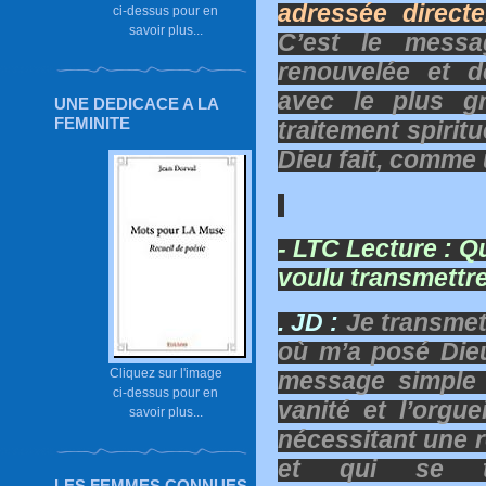
adressée direct
ci-dessus pour en
savoir plus...
C’est le messa
renouvelée et d
avec le plus 
UNE DEDICACE A LA
FEMINITE
traitement spirit
Dieu fait, comme
- LTC Lecture :
Qu
voulu transmettre 
. JD :
Je transmet
où m’a posé Die
Cliquez sur l'image
message simple e
ci-dessus pour en
vanité et l’orgue
savoir plus...
nécessitant une 
et qui se tr
LES FEMMES CONNUES