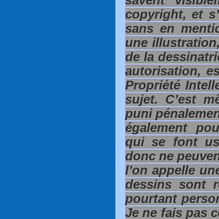
savent visibl
copyright, et 
sans en mentio
une illustratio
de la dessinatr
autorisation, e
Propriété Intell
sujet. C’est m
puni pénalement
également pou
qui se font us
donc ne peuvent
l’on appelle un
dessins sont r
pourtant perso
Je ne fais pas c