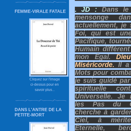
. JD :
Dans le 
FEMME-VIRALE FATALE
mensonge dan
actuellement, je
Foi, qui est un
Pacifique, tourné
Humain différent
mon Égal.
Die
Miséricorde.
Il a
Mots pour combat
je suis guidé pa
Cliquez sur l'image
ci-dessus pour en
spirituelle co
savoir plus...
Universelle.
Je 
les Pas du C
DANS L'ANTRE DE LA
cherche à garde
PETITE-MORT
Ciel, à mérit
Éternelle, be