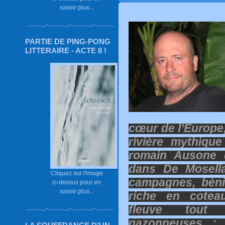
savoir plus...
PARTIE DE PING-PONG
LITTERAIRE - ACTE II !
cœur de l’Europe,
rivière mythiqu
romain Ausone 
dans De Mosella
Cliquez sur l'image
campagnes, béni 
ci-dessus pour en
savoir plus...
riche en cotea
fleuve tout 
gazonneuses : 