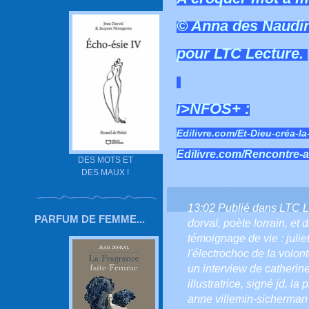
© Anna des Naudins
pour LTC Lecture.
i>NFOS+ :
Edilivre.com/Et-Dieu-créa-
Edilivre.com/Rencontre-a
DES MOTS ET
DES MAUX !
13:02 Publié dans
LTC 
PARFUM DE FEMME...
dorval
,
poète lorrain
,
et 
témoignage de vie : julie
l'électrochoc de la volont
un interview de catheri
illustratrice
,
signé jd
,
la 
anne villemin-sicherman 