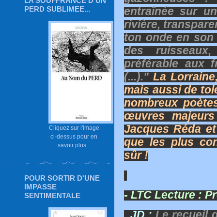
LA SOUFFRANCE D'UN
PERD SUBLIMEE...
entraînée sur 
rivière, transpare
ton onde en son 
des ruisseaux
préférable aux 
(...)."
La Lorraine
mais aussi de tol
nombreux poètes
œuvres majeurs
Jacques Réda et 
Cliquez sur l'image
ci-dessus pour en
que les plus co
savoir plus...
sûr !
POUR SORTIR D'UNE
IMPASSE
- LTC Lecture :
Pr
SENTIMENTALE
. JD :
Le recueil 