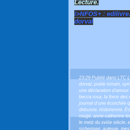
Lecture.
i>NFOS+ :
edilivr
dorval
23:29 Publié dans
LTC 
dorval
,
poète lorrain
,
sym
une déclaration d'amour 
becca rosa
,
la force des
journal d’une écorchée qu
debusne
,
historienne
,
Éc
rouge
,
anne-catherine le
le metz du xviiie siècle
,
e
sicherman
,
auteure
,
mes