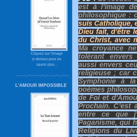
est à l’image d
philosophique : o
suis Catholique, 
Dieu fait, d’être
du Christ, avec 
Ma croyance ne
Cliquez sur l'image
tolérant envers
ci-dessus pour en
aussi envers ceu
savoir plus...
religieuse ; car 
Symphonie à la
L'AMOUR IMPOSSIBLE
poèmes philosoph
de Foi et d'Amou
Prochain. C’est 
entre ce que j
Paganisme, qui h
Religions du Li