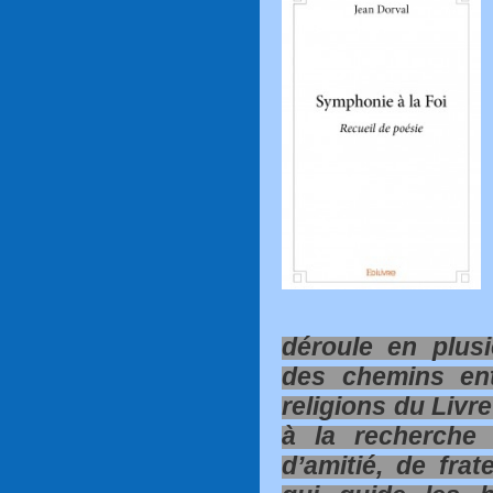
déroule en plusi
des chemins ent
religions du Livr
à la recherche 
d’amitié, de frat