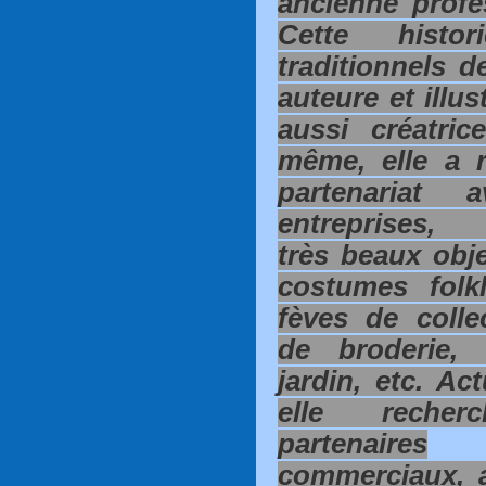
ancienne profe
Cette histo
traditionnels 
auteure et illu
aussi créatri
même, elle a r
partenariat 
entreprises,
très beaux obje
costumes folkl
fèves de collec
de broderie,
jardin, etc. Ac
elle reche
partenaires
commerciaux, a