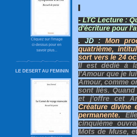
- LTC Lecture :
Qu
d'écriture pour l'
. JD :
Mon proc
Cliquez sur l'image
ci-dessus pour en
quatrième, intit
savoir plus...
sort vers le 24 o
Il est dédié à 
LE DESERT AU FEMININ
l'Amour que je lu
Amour, comme on 
sont liés. Quand 
et j’offre cet 
Créature divine
permanente.
Elle
cinquième ouvra
Mots de Muse, et