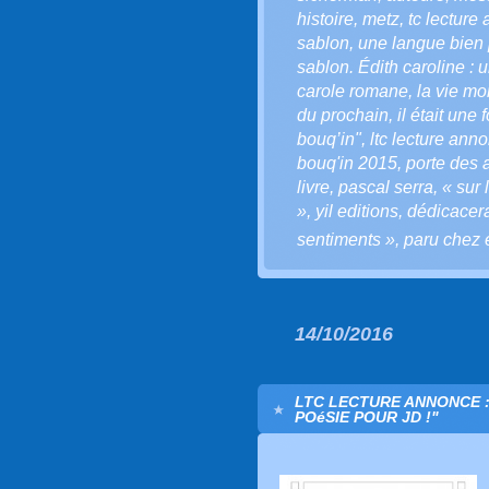
histoire
,
metz
,
tc lecture
sablon
,
une langue bien
sablon. Édith caroline :
carole romane
,
la vie mo
du prochain
,
il était une
bouq’in"
,
ltc lecture anno
bouq'in 2015
,
porte des 
livre
,
pascal serra
,
« sur 
»
,
yil editions
,
dédicacer
sentiments »
,
paru chez e
14/10/2016
LTC LECTURE ANNONCE : 
POéSIE POUR JD !"