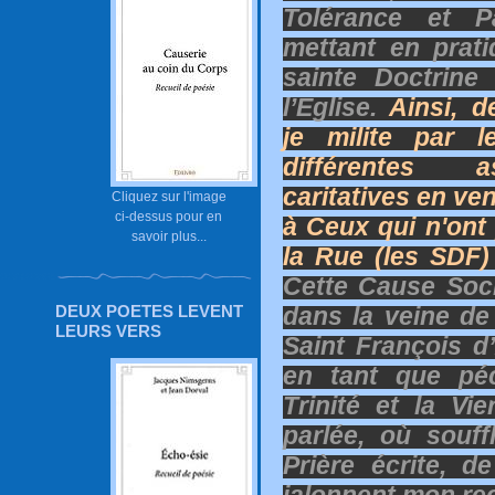
Tolérance et P
mettant en prati
sainte Doctrine
l’Eglise.
Ainsi, d
je milite par l
différentes as
caritatives en ve
Cliquez sur l'image
ci-dessus pour en
à Ceux qui n'ont 
savoir plus...
la Rue (les SDF) 
Cette Cause Soci
DEUX POETES LEVENT
dans la veine de
LEURS VERS
Saint François d’
en tant que péc
Trinité et la Vi
parlée, où souffl
Prière écrite, d