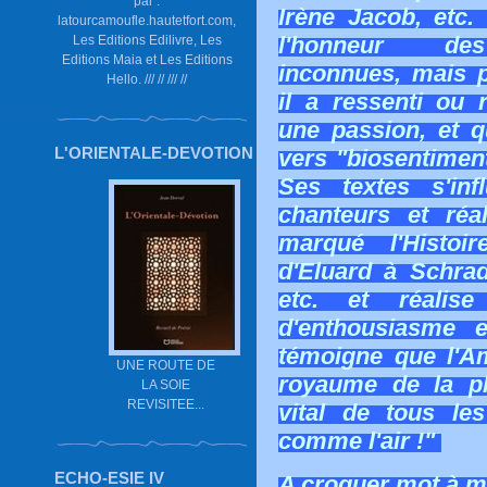
par :
Irène Jacob, etc.
latourcamoufle.hautetfort.com,
l'honneur d
Les Editions Edilivre, Les
Editions Maia et Les Editions
inconnues, mais p
Hello. /// // /// //
il a ressenti ou 
une passion, et q
L'ORIENTALE-DEVOTION
vers "biosentimen
Ses textes s'in
chanteurs et réa
marqué l'Histoi
d'Eluard à Schra
etc. et réalis
d'enthousiasme 
témoigne que l'A
UNE ROUTE DE
royaume de la p
LA SOIE
REVISITEE...
vital de tous le
comme l'air !"
ECHO-ESIE IV
A croquer mot à mo