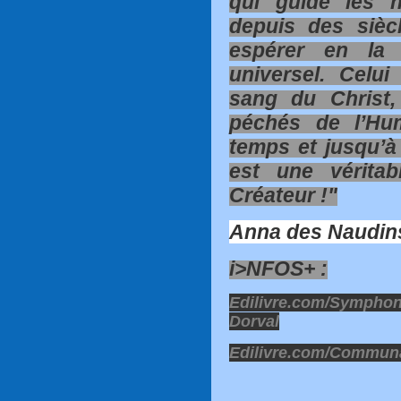
qui guide les 
depuis des siècl
espérer en la 
universel. Celui
sang du Christ,
péchés de l’Hum
temps et jusqu’à 
est une véritab
Créateur !"
Anna des Naudin
i>NFOS+ :
Edilivre.com/Symphoni
Dorval
Edilivre.com/Communa