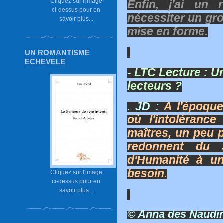
Cliquez sur l'image
Enfin, j'ai un
ci-dessus pour en
nécessiter un gro
savoir plus...
mise en forme.
UN ROMANTISME
ECHEVELE
- LTC Lecture :
Un
lecteurs ?
. JD :
A l'époque
où l'intoléranc
maîtres, un peu p
redonnent du
d'Humanité à u
besoin.
Cliquez sur l'image
ci-dessus pour en
savoir plus...
© Anna des Naudin