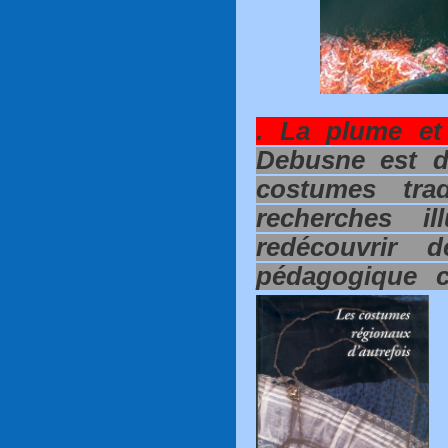
. La plume et 
Debusne est d
costumes trad
recherches il
redécouvrir 
pédagogique c