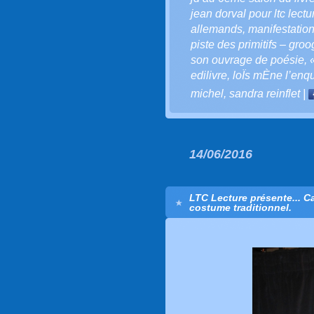
jean dorval pour ltc lectu
allemands
,
manifestation
piste des primitifs – groo
son ouvrage de poésie
,
edilivre
,
loÏs mÈne l’enq
michel
,
sandra reinflet
|
14/06/2016
LTC Lecture présente... C
costume traditionnel.