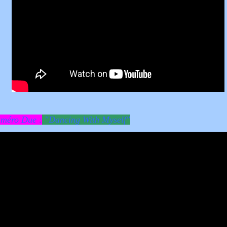
méro Due :
"Dancing With Myself"