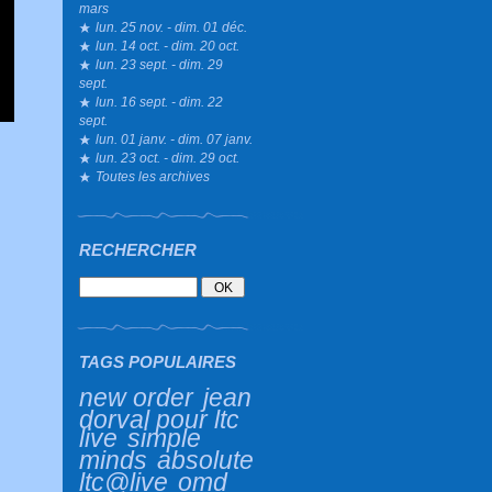
mars
lun. 25 nov. - dim. 01 déc.
lun. 14 oct. - dim. 20 oct.
lun. 23 sept. - dim. 29
sept.
lun. 16 sept. - dim. 22
sept.
lun. 01 janv. - dim. 07 janv.
lun. 23 oct. - dim. 29 oct.
Toutes les archives
RECHERCHER
TAGS POPULAIRES
new order
jean
dorval pour ltc
live
simple
minds
absolute
ltc@live
omd