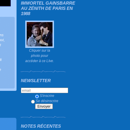
IMMORTEL GAINSBARRE
AU ZÉNITH DE PARIS EN
1988
ns
xvi
,
t
Cliquer sur la
photo pour
i
accéder à ce LIve.
e
NEWSLETTER
S'inscrire
Se désinscrire
NOTES RÉCENTES