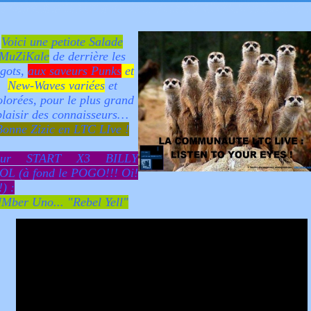
Voici une petiote Salade
MuZiKale
de derrière les
agots,
aux saveurs Punks
et
New-Waves variées
et
olorées, pour le plus grand
plaisir des connaisseurs…
Bonne Zizic en LTC LIve !
our START X3 BILLY
OL (à fond le POGO!!! Oi!
!) :
Mber Uno... "Rebel Yell"