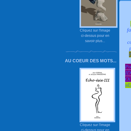
f
Cliquez sur l'image
ci-dessus pour en
savoir plus...
c
AU COEUR DES MOTS...
P
ID
Oi
nU
Cliquez sur l'image
ci-dessus pour en