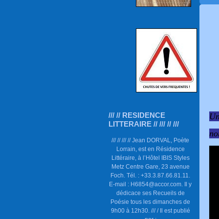
/// // RESIDENCE
Un
LITTERAIRE // /// // ///
no
/// // /// // Jean DORVAL, Poète
Lorrain, est en Résidence
Littéraire, à l’Hôtel IBIS Styles
Metz Centre Gare, 23 avenue
Foch. Tél. : +33.3.87.66.81.11.
E-mail : H6854@accor.com. Il y
dédicace ses Recueils de
Poésie tous les dimanches de
9h00 à 12h30. /// / Il est publié