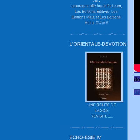
par :
latourcamoufle.hautetfort.com,
Les Editions Edilivre, Les
Editions Maia et Les Editions
Hello. /// // /// //
L'ORIENTALE-DEVOTION
Bo
J
UNE ROUTE DE
LA SOIE
REVISITEE...
ECHO-ESIE IV