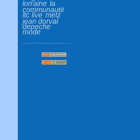
lorraine
la
communauté
ltc live
metz
jean dorval
depeche
mode