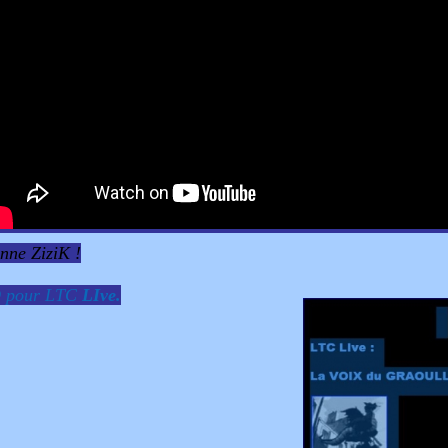
nne ZiziK !
D
pour
LTC
LIve.