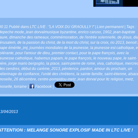
00:11 Publié dans
LTC LIVE : "LA VOIX DU GRAOULLY !"
|
Lien permanent
| Tags :
depeche mode
,
jean dorvalmusique byzantine
,
enrico caruso
,
1902
,
jean-baptiste
faure
,
dimanche des rameaux
,
commémoration
,
de l'entrée solennelle
,
de jésus
,
da
jérusalem
,
de la passion du christ
,
de la mort du christ
,
sur la croix
,
rio 2013
,
benoit 
pape émérite
,
jmj
,
journées mondiales de la jeunesse
,
la jeunesse est catholique
,
e
tolérante
,
pour l'amour de dieu
,
premier contact
,
pour le pape françois
,
avec la
jeunesse catholique
,
habemus papam
,
le pape françois
,
le nouveau pape
,
le saint-
père
,
jorge mario bergoglio
,
la place
,
saint-pierre de rome
,
viva
,
catholique
,
mercred
des cendres
,
début du carème
,
2013
,
pénitence
,
pardon
,
amour du prochain
,
un
pélerinage de confiance
,
l'unité des chrétiens
,
la sainte famille
,
saint-étienne
,
alsac
moselle
,
26 décembre
,
centre-pompidou-metz
,
jean dorval pour ltc religion
,
metz
,
moselle
,
lorraine
|
Facebook
|
13/04/2013
ATTENTION : MELANGE SONORE EXPLOSIF MADE IN LTC LIVE !