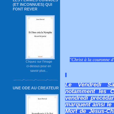
(ET INCONNUES) QUI
FONT REVER
"Christ à la couronne d
Cliquez sur l'image
ci-dessus pour en
savoir plus...
Le Vendredi Sai
UNE ODE AU CREATEUR
notamment les C
vendredi précédan
marquent ainsi le 
Mort de Jésus-Chr