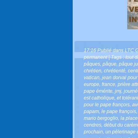
17:16 Publié dans
LTC 
permanent
| Tags :
tout d
pâques
,
pâque
,
pâque ju
chrétien
,
chrétienté
,
cent
vatican
,
jean dorval pour 
europe
,
france
,
prière at
pape émérite
,
jmj
,
journé
est catholique
,
et toléran
pour le pape françois
,
av
papam
,
le pape françois
mario bergoglio
,
la place
cendres
,
début du carè
prochain
,
un pélerinage 