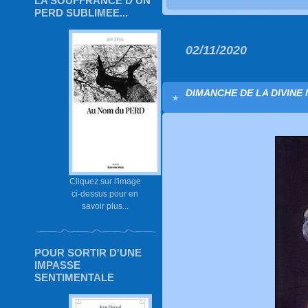
LA SOUFFRANCE D'UN
PERD SUBLIMEE...
02/11/2020
DIMANCHE DE LA DIVINE
Cliquez sur l'image
ci-dessus pour en
savoir plus...
POUR SORTIR D'UNE
IMPASSE
SENTIMENTALE