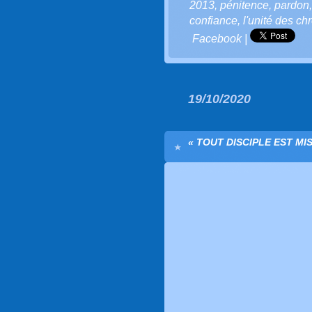
2013
,
pénitence
,
pardon
confiance
,
l'unité des ch
Facebook
|
19/10/2020
« TOUT DISCIPLE EST MI