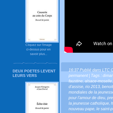
Cliquez sur l'image
ci-dessus pour en
savoir plus...
16:37 Publié dans
LTC 
DEUX POETES LEVENT
LEURS VERS
permanent
| Tags :
diman
faustine
,
alsace-moselle
d'assise
,
rio 2013
,
benoit
mondiales de la jeuness
pour l'amour de dieu
,
pre
la jeunesse catholique
,
nouveau pape
,
le saint-