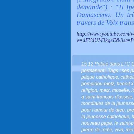
demande") : "Ti Ip
Damasceno. Un très
travers de Voix tran
http://www.youtube.com/
v=dFYdUM3kqeE&list=
15:12 Publié dans
LTC 
permanent
| Tags :
ses p
pâque catholique
,
cathol
pompidou-metz
,
benoit x
religion
,
metz
,
moselle
,
l
à saint-françois d'assise
mondiales de la jeuness
pour l'amour de dieu
,
pre
la jeunesse catholique
,
nouveau pape
,
le saint-
pierre de rome
,
viva
,
mer