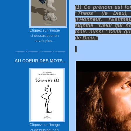
(1) Ce prénom est fo
"Theos" (le Dieu),
(l'Honneur, l'Estime
signifie "Celui qui h
Cliquez sur l'image
mais aussi "Celui qu
ci-dessus pour en
de Dieu."
savoir plus...
AU COEUR DES MOTS...
Cliquez sur l'image
ci-dessus pour en