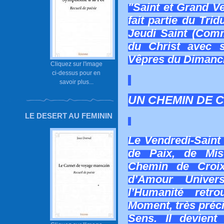
"Saint et Grand V
fait partie du Tri
Jeudi Saint (Com
du Christ avec 
Vêpres du Dimanc
Cliquez sur l'image
ci-dessus pour en
savoir plus...
UN CHEMIN DE C
LE DESERT AU FEMININ
Le Vendredi-Saint
de Paix, de Mis
Chemin de Croix
d’Amour Univers
l’Humanité ret
Moment, très préci
Sens. Il devient