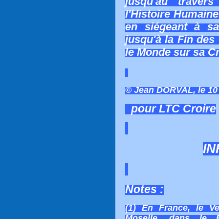
jusqu'au trave
l'Histoire Humaine
en siégeant à s
jusqu'à la Fin des
le Monde sur sa C
© Jean DORVAL, le 10 
pour LTC Croire
IN
Notes :
(1) En France, le Ve
Moselle, dans le 