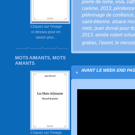
pierre de rome
,
viva
,
cat
carème
,
2013
,
pénitence
pélerinage de confiance
saint-étienne
,
alsace mo
Cliquez sur l'image
metz
,
jean dorval pour ltc
ci-dessus pour en
2013
,
année robert sch
savoir plus...
gratias
,
l'avent
,
le messi
MOTS AIMANTS, MOTS
AMANTS
AVANT LE WEEK-END PASC
Cliquez sur l'image