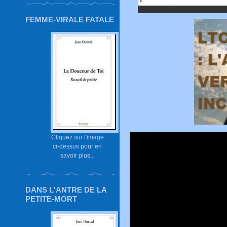
FEMME-VIRALE FATALE
Cliquez sur l'image
ci-dessus pour en
savoir plus...
DANS L'ANTRE DE LA
PETITE-MORT