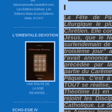
par :
latourcamoufle.hautetfort.com,
Les Editions Edilivre, Les
Editions Maia et Les Editions
La Fête de Pâ
Hello. /// // /// //
Liturgique le p
Chrétien. Elle c
L'ORIENTALE-DEVOTION
Jésus, que le N
surlendemain de l
troisième jour" 
l’avait annoncé 
précédée par la
partie du Carêm
Pâques. C’est à
TOUT se réalise
UNE ROUTE DE
LA SOIE
Théotime (1) en 
REVISITEE...
rejoint les Disci
Catholique. Le S
ECHO-ESIE IV
en Agneau Immol