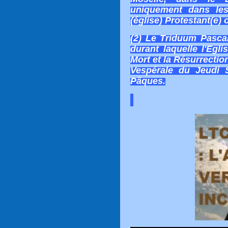
uniquement dans le
(église) Protestant(e) 
(2) Le Triduum Pascal
durant laquelle l'Egli
Mort et la Résurrectio
Vespérale du Jeudi 
Pâques.