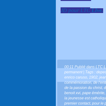
JD
pour
LTC
LIve.
00:11 Publié dans
LTC L
permanent
| Tags :
depe
enrico caruso
,
1902
,
jean
commémoration
,
de l'en
de la passion du christ
,
d
benoit xvi
,
pape émérite
la jeunesse est catholiq
premier contact
,
pour le 