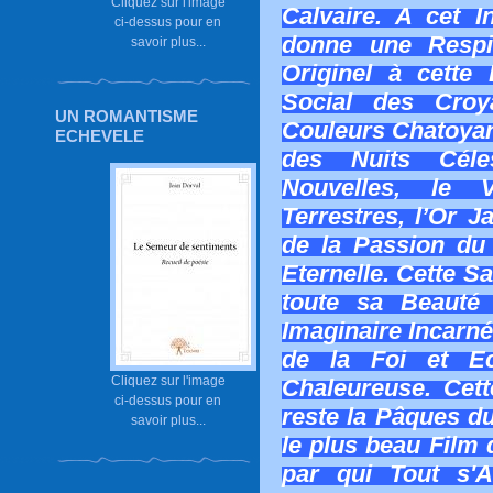
Cliquez sur l'image
Calvaire. A cet In
ci-dessus pour en
donne une Respir
savoir plus...
Originel à cette
Social des Croy
UN ROMANTISME
Couleurs Chatoyant
ECHEVELE
des Nuits Céle
Nouvelles, le 
Terrestres, l’Or J
de la Passion du 
Eternelle. Cette Sa
toute sa Beauté 
Imaginaire Incarné
de la Foi et E
Cliquez sur l'image
Chaleureuse. Cett
ci-dessus pour en
reste la Pâques du
savoir plus...
le plus beau Film 
par qui Tout s'A