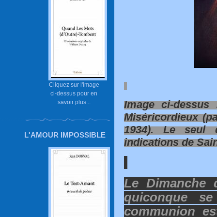
Cliquez sur l'image
ci-dessus pour en
Image ci-dessus 
savoir plus...
Miséricordieux (p
1934). Le seul 
L'AMOUR IMPOSSIBLE
indications de Sai
Le Dimanche d
quiconque se
communion es