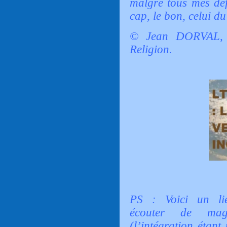
malgré tous mes déf
cap, le bon, celui du
© Jean DORVAL, 
Religion.
PS : Voici un lie
écouter de magn
(l’intégration étan