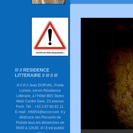
/// // RESIDENCE
LITTERAIRE // /// // ///
/// // /// // Jean DORVAL, Poète
Lorrain, est en Résidence
Littéraire, à l’Hôtel IBIS Styles
Metz Centre Gare, 23 avenue
Foch. Tél. : +33.3.87.66.81.11.
E-mail : H6854@accor.com. Il y
dédicace ses Recueils de
Poésie tous les dimanches de
9h00 à 12h30. /// / Il est publié