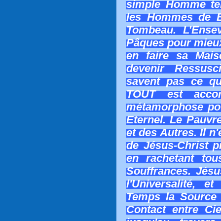
simple Homme ter
les Hommes de B
Tombeau. L’Ensev
Pâques pour mieux
en faire sa Maiso
devenir Ressusc
savent pas ce qu’
TOUT est accom
métamorphose pou
Eternel. Le Pauvr
et des Autres. Il n
de Jésus-Christ 
en rachetant to
Souffrances. Jésus
l'Universalité, e
Temps la Sourc
Contact entre Cie