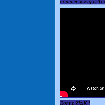
nommée « Enjoy The 
Bonne ZiziK !