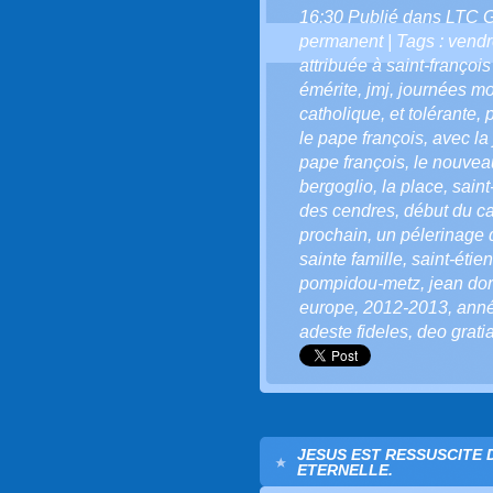
16:30 Publié dans
LTC 
permanent
| Tags :
vendr
attribuée à saint-françois
émérite
,
jmj
,
journées mo
catholique
,
et tolérante
,
le pape françois
,
avec la
pape françois
,
le nouvea
bergoglio
,
la place
,
saint
des cendres
,
début du c
prochain
,
un pélerinage 
sainte famille
,
saint-étie
pompidou-metz
,
jean dor
europe
,
2012-2013
,
anné
adeste fideles
,
deo grati
JESUS EST RESSUSCITE 
ETERNELLE.