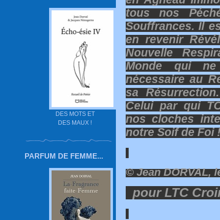
tous nos Péché
Souffrances. Il 
en revenir Révél
Nouvelle Respi
Monde qui ne
nécessaire au R
sa Résurrection.
Celui par qui T
DES MOTS ET
nos cloches inte
DES MAUX !
notre Soif de Foi 
PARFUM DE FEMME...
© Jean DORVAL, le
pour LTC Croi