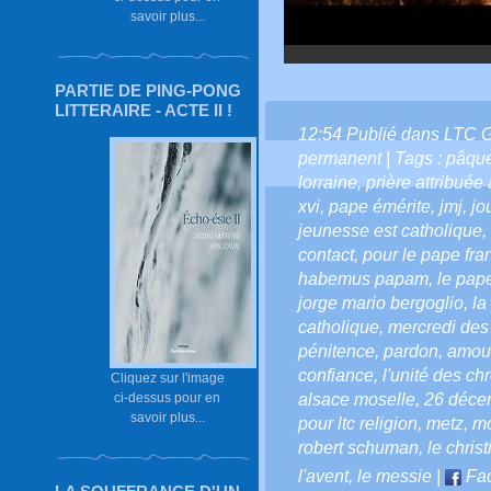
savoir plus...
PARTIE DE PING-PONG
LITTERAIRE - ACTE II !
12:54 Publié dans
LTC 
permanent
| Tags :
pâqu
lorraine
,
prière attribuée 
xvi
,
pape émérite
,
jmj
,
jo
jeunesse est catholique
,
contact
,
pour le pape fra
habemus papam
,
le pap
jorge mario bergoglio
,
la
catholique
,
mercredi des
pénitence
,
pardon
,
amour
confiance
,
l'unité des ch
Cliquez sur l'image
ci-dessus pour en
alsace moselle
,
26 déce
savoir plus...
pour ltc religion
,
metz
,
mo
robert schuman
,
le chris
l'avent
,
le messie
|
Fa