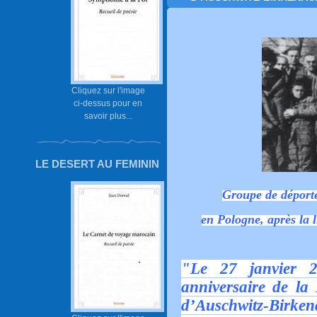
Cliquez sur l'image
ci-dessus pour en
savoir plus...
LE DESERT AU FEMININ
Groupe de déport
en Pologne, après la 
"Le 27 janvier 
anniversaire de la
d’Auschwitz-Bir