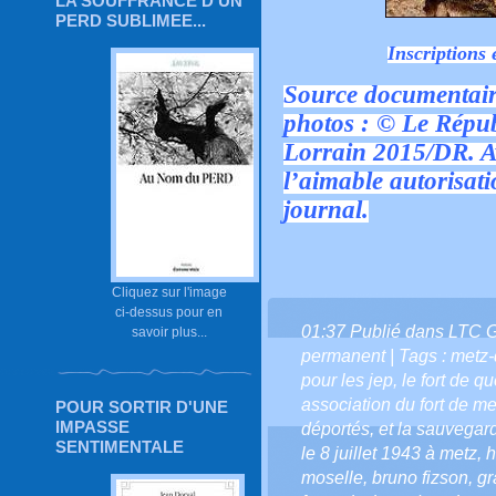
LA SOUFFRANCE D'UN
PERD SUBLIMEE...
Inscriptions 
Source documentair
photos : © Le Répub
Lorrain 2015/DR. A
l’aimable autorisat
journal.
Cliquez sur l'image
ci-dessus pour en
01:37 Publié dans
LTC 
savoir plus...
permanent
| Tags :
metz-
pour les jep
,
le fort de q
association du fort de m
POUR SORTIR D'UNE
IMPASSE
déportés
,
et la sauvegard
SENTIMENTALE
le 8 juillet 1943 à metz
,
h
moselle
,
bruno fizson
,
gr