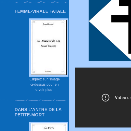
FEMME-VIRALE FATALE
Cliquez sur l'image
ci-dessus pour en
savoir plus...
DANS L'ANTRE DE LA
PETITE-MORT