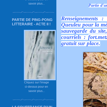
savoir plus...
Partie d'u
Renseignements : 
PARTIE DE PING-PONG
Queuleu pour la mém
LITTERAIRE - ACTE II !
sauvegarde du site,
courriels :
fort.me
gratuit sur place.
Cliquez sur l'image
ci-dessus pour en
savoir plus...