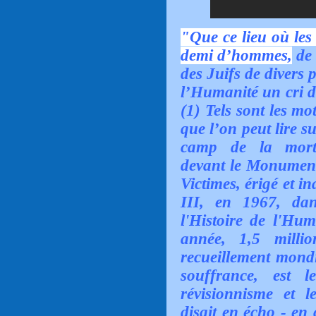
"Que ce lieu où les 
demi d’hommes,
de 
des Juifs de divers 
l’Humanité un cri d
(1) Tels sont les mo
que l’on peut lire 
camp de la mort 
devant le Monument
Victimes, érigé et i
III, en 1967, dan
l'Histoire de l'Hum
année, 1,5 millio
recueillement mondi
souffrance, est l
révisionnisme et 
disait en écho - en