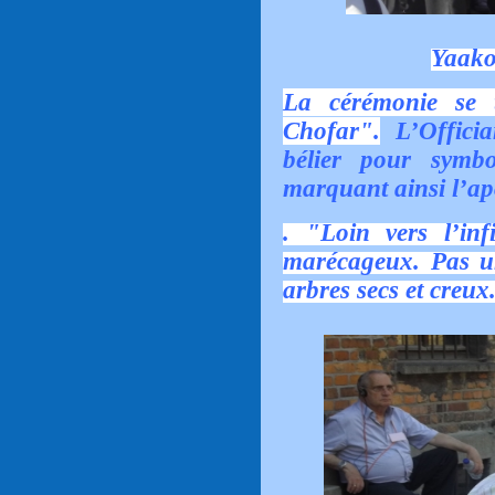
Yaako
La cérémonie se 
Chofar".
L’Officia
bélier pour symbo
marquant ainsi l’ap
. "Loin vers l’inf
marécageux. Pas un
arbres secs et creux