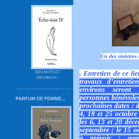
Un des sinistres
. Entretien de ce l
DES MOTS ET
DES MAUX !
travaux d’entreti
environs seront 
personnes bénévoles 
PARFUM DE FEMME...
prochaines dates : d
4, 18 et 25 octobre
les 6, 13 et 20 déc
septembre ; le 15 o
à prévoir : gants