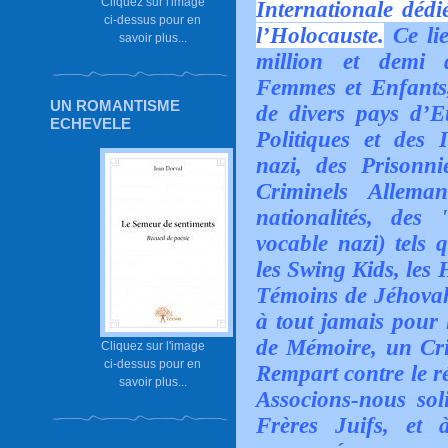
Cliquez sur l'image
Internationale dédi
ci-dessus pour en
l’Holocauste.
Ce lie
savoir plus...
million et demi
Femmes et Enfants,
UN ROMANTISME
de divers pays d’
ECHEVELE
Politiques et des 
nazi, des Prisonni
Criminels Alleman
nationalités, des
vocable nazi) tels q
les Swing Kids, les
Témoins de Jéhovah, 
à tout jamais pour
de Mémoire,
un Cri
Cliquez sur l'image
ci-dessus pour en
Rempart contre le r
savoir plus...
Associons-nous sol
Frères Juifs, et 