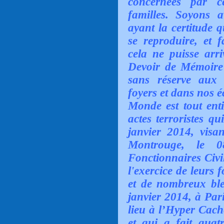
concernées par c
familles. Soyons 
ayant la certitude 
se reproduire, et 
cela ne puisse arr
Devoir de Mémoire 
sans réserve aux
foyers et dans nos é
Monde est tout enti
actes terroristes qu
janvier 2014, visa
Montrouge,
le 08 
Fonctionnaires Civi
l'exercice de leurs 
et de nombreux bles
janvier 2014,
à Par
lieu à l’Hyper Cac
et qui a fait qua