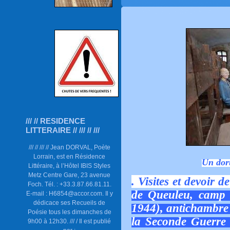
/// // RESIDENCE
LITTERAIRE // /// // ///
/// // /// // Jean DORVAL, Poète
Lorrain, est en Résidence
Un dort
Littéraire, à l’Hôtel IBIS Styles
Metz Centre Gare, 23 avenue
. Visites et devoir 
Foch. Tél. : +33.3.87.66.81.11.
de Queuleu, camp 
E-mail : H6854@accor.com. Il y
dédicace ses Recueils de
1944), antichambre 
Poésie tous les dimanches de
la Seconde Guerre 
9h00 à 12h30. /// / Il est publié