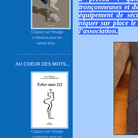
tronçonneuses et dé
équipement de sécur
niquer sur place le 
l’association.
Cliquez sur l'image
ci-dessus pour en
savoir plus...
AU COEUR DES MOTS...
Cliquez sur l'image
ci-dessus pour en