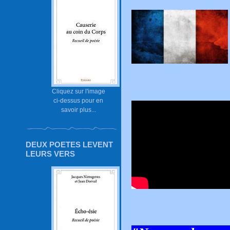
Cliquez sur l'image
ci-dessus pour en
savoir plus...
DEUX POETES LEVENT
LEURS VERS