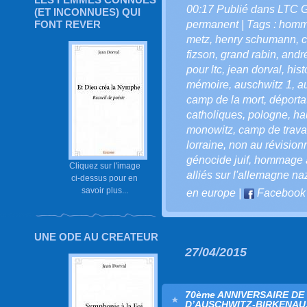
00:17 Publié dans
LTC 
(ET INCONNUES) QUI
permanent
| Tags :
homma
FONT REVER
metz
,
henry schumann
,
c
fizson
,
grand rabin
,
andr
pour ltc
,
jean dorval
,
hist
mémoire
,
auschwitz 1
,
a
camp de la mort
,
déporta
catholiques
,
pologne
,
ha
monowitz
,
camp de trava
lorraine
,
non au révision
génocide juif
,
hommage a
Cliquez sur l'image
alliés sur l'allemagne na
ci-dessus pour en
savoir plus...
en europe
|
Facebook
UNE ODE AU CREATEUR
27/04/2015
70ème ANNIVERSAIRE DE
D’AUSCHWITZ-BIRKENAU