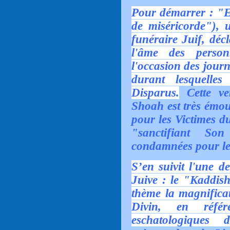
Pour démarrer :
"E
de miséricorde"), u
funéraire Juif, déc
l'âme des perso
l'occasion des jour
durant lesquelle
Disparus.
Cette ve
Shoah est très émouv
pour les Victimes d
"sanctifiant So
condamnées pour le 
S’en suivit l'une de
Juive :
le "Kaddish
thème la magnificat
Divin, en réfé
eschatologiques d'