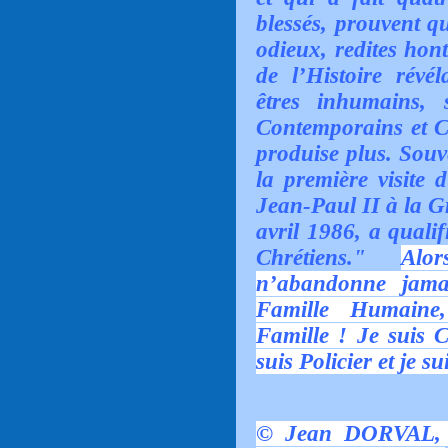
blessés, prouvent qu
odieux, redites hont
de l’Histoire révél
êtres inhumains,
Contemporains et C
produise plus. Souv
la première visite
Jean-Paul II à la 
avril 1986, a qualif
Chrétiens."
Alo
n’abandonne jam
Famille Humain
Famille ! Je suis C
suis Policier et je su
© Jean DORVAL, l