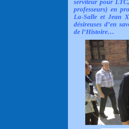
serviteur pour LTC,
professeurs) en pr
La-Salle et Jean X
désireuses d’en sav
de l’Histoire…