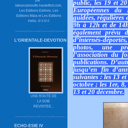
par :
public, les 19 et 2
latourcamoufle.hautetfort.com,
Européennes du P
Les Editions Edilivre, Les
Editions Maia et Les Editions
guidées, régulières 
Hello. /// // /// //
9h à 12h et de 14
également prévu d
d’internés-déportés
L'ORIENTALE-DEVOTION
photos, une pré
l’association du f
publications. D’autr
jusqu’en fin d’an
suivantes : les 13 et
octobre ; les 1er, 8
13 et 20 décembre.
UNE ROUTE DE
LA SOIE
REVISITEE...
ECHO-ESIE IV