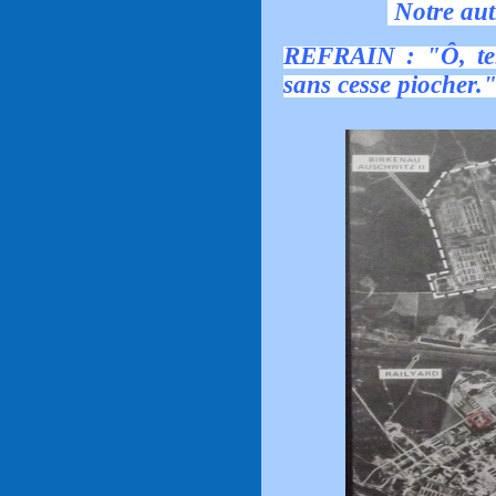
Notre aut
REFRAIN : "Ô, ter
sans cesse piocher.