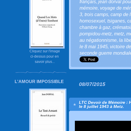
français
,
jean dorval pour
mémoire
,
voyage de mé
3
,
trois camps
,
camp de l
homosexuel
,
tsiganes
,
c
chambre à gaz
,
crématoi
pompidou-metz
,
metz
,
mo
au négationnisme
,
la lib
le 8 mai 1945
,
victoire d
Cliquez sur l'image
seconde guerre mondial
ci-dessus pour en
savoir plus...
L'AMOUR IMPOSSIBLE
08/07/2015
LTC Devoir de Mémoire : 
le 8 juillet 1943 à Metz.