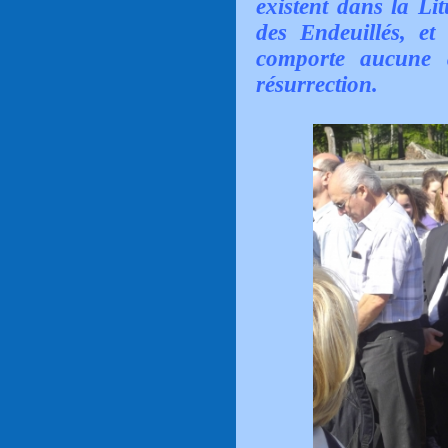
existent dans la Lit
des Endeuillés, e
comporte aucune 
résurrection.