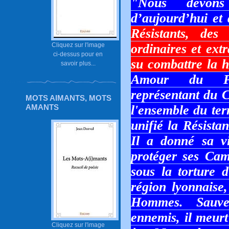
"Nous devons
d’aujourd’hui et
Résistants, de
Cliquez sur l'image
ordinaires et extr
ci-dessus pour en
su combattre la h
savoir plus...
Amour du Pr
représentant du C
MOTS AIMANTS, MOTS
AMANTS
l'ensemble du terr
unifié la Résista
Il a donné sa vi
protéger ses Cam
sous la torture 
région lyonnaise,
Hommes. Sauve
ennemis, il meurt
Cliquez sur l'image