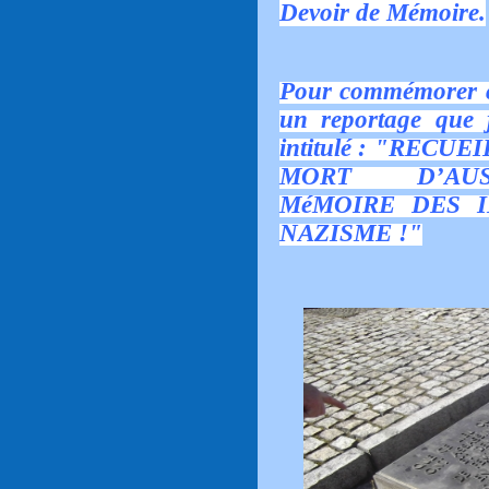
Devoir de Mémoire.
Pour commémorer ce
un reportage que j
intitulé : "REC
MORT D’AUS
MéMOIRE DES 
NAZISME !"