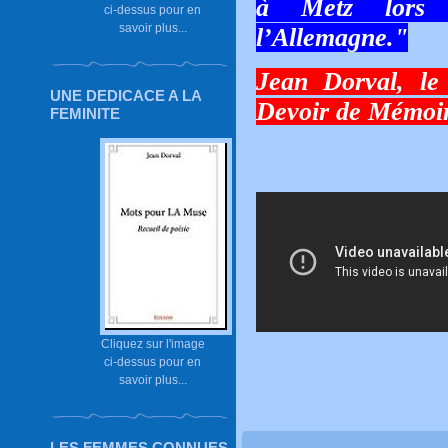
à Metz lors 
ci-dessus pour en
savoir plus...
l’Allemagne."
Jean Dorval, le
UNE DEDICACE A LA
Devoir de Mémoi
FEMINITE
Cliquez sur l'image
ci-dessus pour en
savoir plus...
LES FEMMES CONNUES