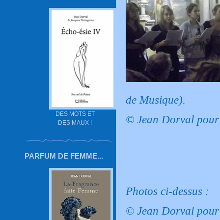
de Musique).
DES MOTS ET
© Jean Dorval pour 
DES MAUX !
PARFUM DE FEMME...
Photos ci-dessus :
© Jean Dorval pour