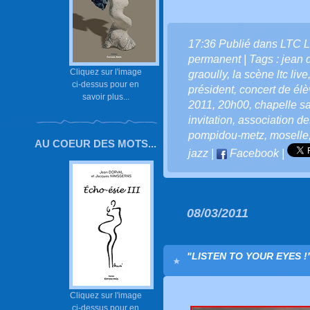
17:36 Publié dans
LTC L
permanent
| Tags :
jean d
Cliquez sur l'image
graoully
,
la scène ltc live
ci-dessus pour en
président
,
concert de él
savoir plus...
2011
,
20h00
,
chapelle s
invitation
,
association de
pompidou-metz
,
moselle
AU COEUR DES MOTS...
jazz
|
Facebook
|
08/03/2011
"LISTEN TO YOUR EYES !"
Cliquez sur l'image
ci-dessus pour en