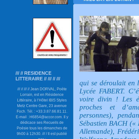
/// // RESIDENCE
LITTERAIRE // /// // ///
qui se déroulait en
/// // /// // Jean DORVAL, Poète
Lycée FABERT. C’ét
Lorrain, est en Résidence
voire divin ! Les 
Littéraire, à l’Hôtel IBIS Styles
proches et d’am
Metz Centre Gare, 23 avenue
Foch. Tél. : +33.3.87.66.81.11.
personnes), penda
E-mail : H6854@accor.com. Il y
Sébastien BACH (« D
dédicace ses Recueils de
Poésie tous les dimanches de
Allemande), Frédér
9h00 à 12h30. /// / Il est publié