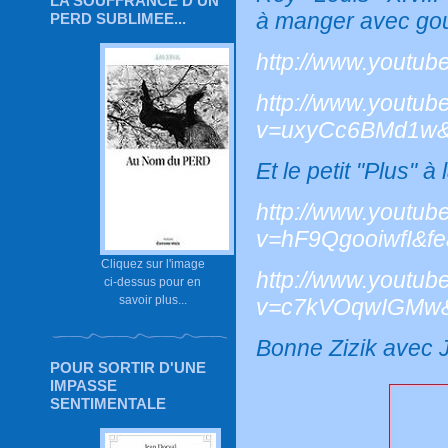
LA SOUFFRANCE D'UN
à
manger avec gour
PERD SUBLIMEE...
http://www.youtu
http://www.youtub
v=uxyCc6BMd1w
Et le petit "Plus" à 
http://www.youtub
v=hF9QgooiwfI&fea
Cliquez sur l'image
http://www.youtub
ci-dessus pour en
savoir plus...
v=c7kVOqwIGMw&fe
Bonne Zizik avec 
POUR SORTIR D'UNE
IMPASSE
SENTIMENTALE