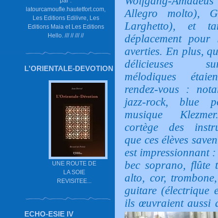
Wolfgang-Amadeu
par :
latourcamoufle.hautetfort.com,
Allegro molto), 
Les Editions Edilivre, Les
Larghetto), et ta
Editions Maia et Les Editions
Hello. /// // /// //
déplacement pour l
averties.
En plus, q
délicieuses sur
L'ORIENTALE-DEVOTION
mélodiques étai
rendez-vous : not
jazz-rock, blue 
musique Klezme
cortège des instr
que ces élèves saven
est impressionnant : 
bec soprano, flûte t
UNE ROUTE DE
LA SOIE
alto, cor, trombone,
REVISITEE...
guitare (électrique 
ils œuvraient aussi 
ECHO-ESIE IV