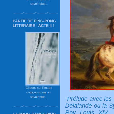
savoir plus...
PARTIE DE PING-PONG
LITTERAIRE - ACTE II !
Cliquez sur l'image
ci-dessus pour en
savoir plus...
"Prélude avec les
Delalande ou la S
Roy Louis XIV...