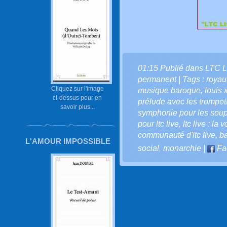
01:15 Publié dans
LTC L
permanent
| Tags :
royau
Cliquez sur l'image
musique baroque
,
louis 
ci-dessus pour en
prélude avec les trompet
savoir plus...
symphonie pour les soupe
pour ltc live
,
ltc live : la 
communauté d'ltc live
,
b
L'AMOUR IMPOSSIBLE
social
,
monarchie
|
Fa