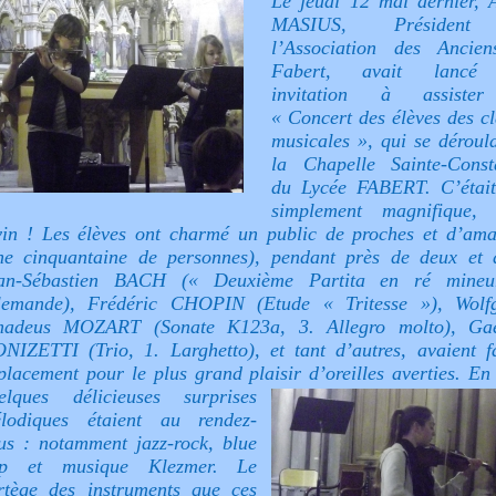
Le jeudi 12 mai dernier, 
MASIUS, Présiden
l’Association des Ancie
Fabert, avait lancé
invitation à assiste
« Concert des élèves des cl
musicales », qui se déroula
la Chapelle Sainte-Const
du Lycée FABERT. C’était
simplement magnifique, 
vin ! Les élèves ont charmé un public de proches et d’ama
ne cinquantaine de personnes), pendant près de deux et 
an-Sébastien BACH (« Deuxième Partita en ré mineu
lemande), Frédéric CHOPIN (Etude « Tritesse »), Wolf
adeus MOZART (Sonate K123a, 3. Allegro molto), Ga
NIZETTI (Trio, 1. Larghetto), et tant d’autres, avaient fa
placement pour le plus grand plaisir d’oreilles averties.
En 
elques délicieuses surprises
lodiques étaient au rendez-
us : notamment jazz-rock, blue
p et musique Klezmer. Le
rtège des instruments que ces