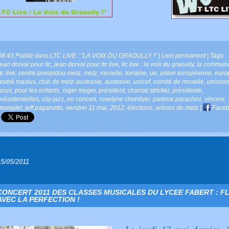
08:43 Publié dans
LTC LIVE : "LA VOIX DU GRAOULLY !"
|
Lien permanent
| Tags :
jean dorval pour ltc
,
jean dorval pour ltc live
,
ltc live : la voix du graoully
,
la commun
ltc live
,
centre pompidou-metz
,
metz
,
moselle
,
lorraine
,
ue
,
union européenne
,
euro
andré masius
,
club de metz-austrasie
,
austrasie
,
unicef
,
comité de moselle
,
unisson
nous
,
pour les enfants
,
roger kieger
,
président
,
chantal stricker
,
présidente
,
présidentielles
,
city jazz
,
en concert
,
roselyne chenilyer
,
partrice parachini
,
vincent
momplet
,
jeff paganotto
,
vendrei 11 mai
,
2012
,
élections
,
arènes de metz
|
Faceb
|
15/05/2011
CONCERT 2011 DES CLASSES MUSICALES DU LYCEE FABERT : FL
AVEC LA PERFECTION !