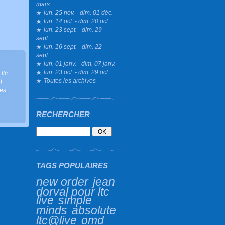
mars
lun. 25 nov. - dim. 01 déc.
lun. 14 oct. - dim. 20 oct.
lun. 23 sept. - dim. 29
sept.
lun. 16 sept. - dim. 22
sept.
lun. 01 janv. - dim. 07 janv.
lun. 23 oct. - dim. 29 oct.
ltc
Toutes les archives
i
des
RECHERCHER
TAGS POPULAIRES
new order
jean
dorval pour ltc
live
simple
minds
absolute
ltc@live
omd