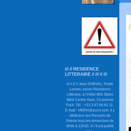
/// // RESIDENCE
LITTERAIRE // /// // ///
/// // /// // Jean DORVAL, Poète
Lorrain, est en Résidence
Littéraire, à l’Hôtel IBIS Styles
Metz Centre Gare, 23 avenue
Foch. Tél. : +33.3.87.66.81.11.
E-mail : H6854@accor.com. Il y
dédicace ses Recueils de
Poésie tous les dimanches de
9h00 à 12h30. /// / Il est publié