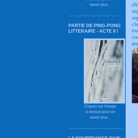
é
savoir plus...
im
so
cl
PARTIE DE PING-PONG
tr
LITTERAIRE - ACTE II !
co
œu
Cliquez sur l'image
ci-dessus pour en
savoir plus...