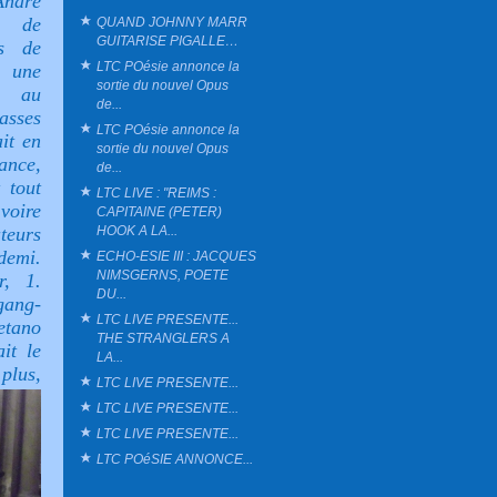
André
t de
QUAND JOHNNY MARR
GUITARISE PIGALLE…
ns de
LTC POésie annonce la
 une
sortie du nouvel Opus
r au
de...
asses
LTC POésie annonce la
it en
sortie du nouvel Opus
ance,
de...
 tout
LTC LIVE : "REIMS :
voire
CAPITAINE (PETER)
HOOK A LA...
teurs
demi.
ECHO-ESIE III : JACQUES
NIMSGERNS, POETE
r, 1.
DU...
gang-
LTC LIVE PRESENTE...
etano
THE STRANGLERS A
it le
LA...
plus,
LTC LIVE PRESENTE...
LTC LIVE PRESENTE...
LTC LIVE PRESENTE...
LTC POéSIE ANNONCE...