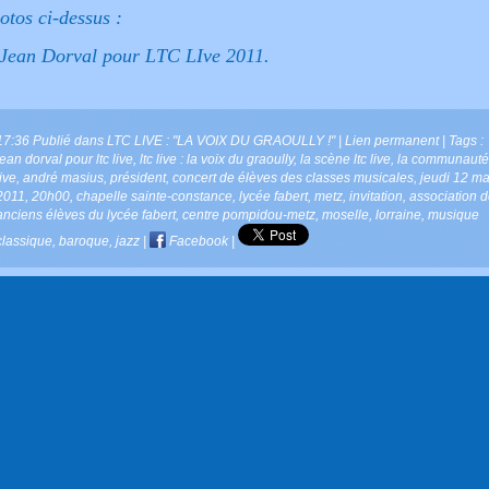
otos ci-dessus :
Jean Dorval pour LTC LIve 2011.
17:36 Publié dans
LTC LIVE : "LA VOIX DU GRAOULLY !"
|
Lien permanent
| Tags :
jean dorval pour ltc live
,
ltc live : la voix du graoully
,
la scène ltc live
,
la communauté 
live
,
andré masius
,
président
,
concert de élèves des classes musicales
,
jeudi 12 ma
2011
,
20h00
,
chapelle sainte-constance
,
lycée fabert
,
metz
,
invitation
,
association 
anciens élèves du lycée fabert
,
centre pompidou-metz
,
moselle
,
lorraine
,
musique
classique
,
baroque
,
jazz
|
Facebook
|