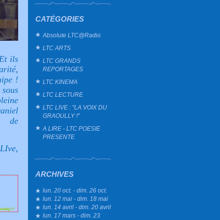
CATÉGORIES
Absolute LTC@Radio
LTC ARTS
Et ils
LTC GRANDS
rité,
REPORTAGES
uipe !
LTC KINEMA
 sous
LTC LECTURE
leine
LTC LIVE : "LA VOIX DU
aniel
GRAOULLY !"
r de
A LIRE - LTC POESIE
PRESENTE
LIve,
ARCHIVES
lun. 20 oct. - dim. 26 oct.
lun. 12 mai - dim. 18 mai
lun. 14 avril - dim. 20 avril
lun. 17 mars - dim. 23