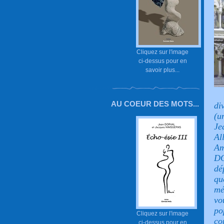
Cliquez sur l'image
ci-dessus pour en
savoir plus...
AU COEUR DES MOTS...
di
(u
Je
Al
Am
DO
dé
qu
mé
vo
po
Cliquez sur l'image
co
ci-dessus pour en