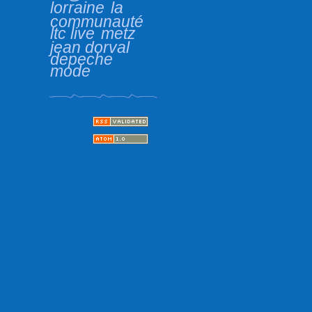
lorraine
la
communauté
ltc live
metz
jean dorval
depeche
mode