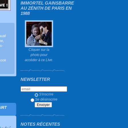
IMMORTEL GAINSBARRE
AU ZÉNITH DE PARIS EN
1988
auté
pe
,
s-
Cliquer sur la
photo pour
accéder à ce LIve.
ook
NEWSLETTER
S'inscrire
Se désinscrire
IRT
NOTES RÉCENTES