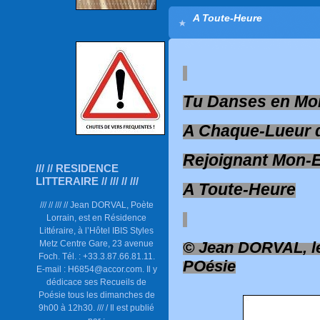
A Toute-Heure
Tu Danses en M
A Chaque-Lueur 
Rejoignant Mon-E
/// // RESIDENCE
LITTERAIRE // /// // ///
A Toute-Heure
/// // /// // Jean DORVAL, Poète
Lorrain, est en Résidence
Littéraire, à l’Hôtel IBIS Styles
Metz Centre Gare, 23 avenue
© Jean DORVAL, le
Foch. Tél. : +33.3.87.66.81.11.
POésie
E-mail : H6854@accor.com. Il y
dédicace ses Recueils de
Poésie tous les dimanches de
9h00 à 12h30. /// / Il est publié