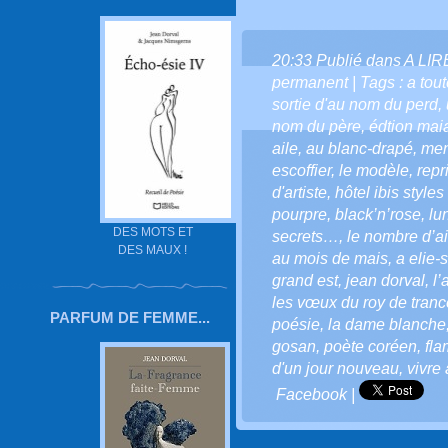
20:33 Publié dans
A LI
permanent
| Tags :
a tou
sortie d'au nom du perd
,
nom du père
,
édtion mai
aile
,
au blanc-drapé
,
men
escoffier
,
le modèle
,
repr
d'artiste
,
hôtel ibis style
pourpre
,
black’n’rose
,
lu
DES MOTS ET
secrets…
,
le nombre d’ai
DES MAUX !
au mois de mais
,
a elie-
grand est
,
jean dorval
,
l’
les vœux du roy de trance
PARFUM DE FEMME...
poésie
,
la dame blanche
gosan
,
poète coréen
,
fl
d'un jour nouveau
,
vivre
Facebook
|