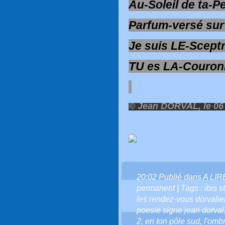
Au-Soleil de ta-P
Parfum-versé su
Je suis LE-Scept
TU es LA-Couron
© Jean DORVAL, le 06
20:02 Publié dans
A LI
permanent
| Tags :
ibis 
les rendez-vous dorvali
poesie signe jean dorval
2
,
en ton pôle sud
,
l'ombr