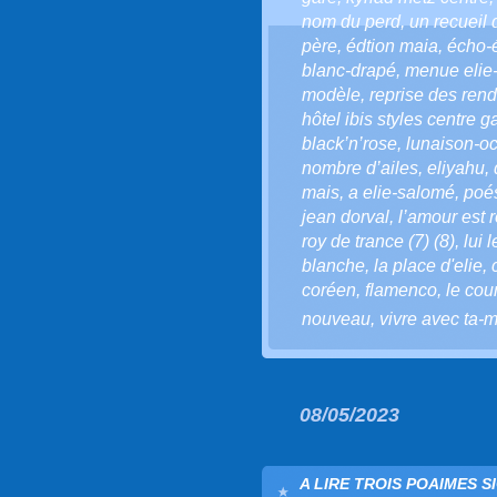
nom du perd
,
un recueil 
père
,
édtion maia
,
écho-
blanc-drapé
,
menue elie
modèle
,
reprise des ren
hôtel ibis styles centre g
black’n’rose
,
lunaison-oc
nombre d’ailes
,
eliyahu
,
mais
,
a elie-salomé
,
poé
jean dorval
,
l’amour est r
roy de trance (7) (8)
,
lui 
blanche
,
la place d'elie
,
coréen
,
flamenco
,
le cou
nouveau
,
vivre avec ta-m
08/05/2023
A LIRE TROIS POAIMES S