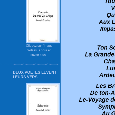
Tou
V
Qu
Aux L
Impa
Cliquez sur l'image
Ton S
ci-dessus pour en
La Grande-
savoir plus...
Cha
Lu
DEUX POETES LEVENT
Ardeu
LEURS VERS
Les Br
De ton-A
Le-Voyage d
Symph
Au G