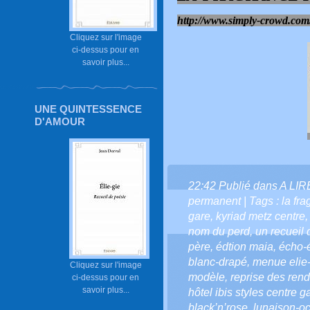
http://www.simply-crowd.com/
Cliquez sur l'image
ci-dessus pour en
savoir plus...
UNE QUINTESSENCE
D'AMOUR
22:42 Publié dans
A LI
permanent
| Tags :
la fr
gare
,
kyriad metz centre
nom du perd
,
un recueil 
père
,
édtion maia
,
écho-
blanc-drapé
,
menue elie
Cliquez sur l'image
modèle
,
reprise des ren
ci-dessus pour en
savoir plus...
hôtel ibis styles centre g
black’n’rose
,
lunaison-oc