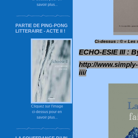
savoir plus...
PARTIE DE PING-PONG
LITTERAIRE - ACTE II !
Ci-dessus : © « Les s
ECHO-ESIE III : B
http://www.simply
iii/
Cliquez sur l'image
ci-dessus pour en
savoir plus...