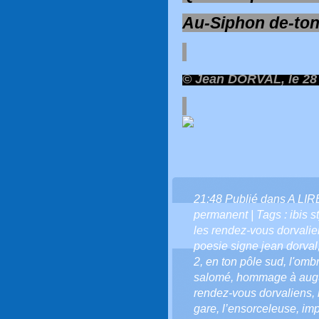
Au-Siphon de-to
© Jean DORVAL, le 28 
21:48 Publié dans
A LI
permanent
| Tags :
ibis 
les rendez-vous dorvali
poesie signe jean dorval
2
,
en ton pôle sud
,
l'ombr
salomé
,
hommage à augus
rendez-vous dorvaliens
,
gare
,
l’ensorceleuse
,
imp