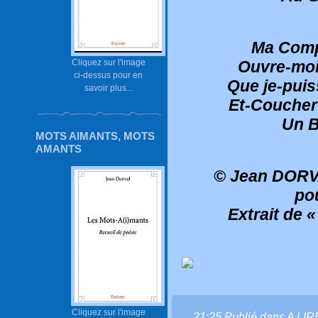
Ma Comp
Cliquez sur l'image
Ouvre-moi
ci-dessus pour en
Que je-puis
savoir plus...
Et-Coucher
Un B
MOTS AIMANTS, MOTS
AMANTS
© Jean DORVA
po
Extrait de 
Cliquez sur l'image
21:25 Publié dans
A LI