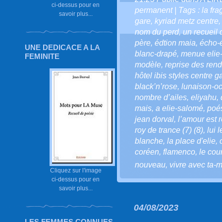
ci-dessus pour en
permanent
| Tags :
la fr
savoir plus...
gare
,
kyriad metz centre
nom du perd
,
un recueil 
père
,
édtion maia
,
écho-
UNE DEDICACE A LA
blanc-drapé
,
menue elie
FEMINITE
modèle
,
reprise des ren
hôtel ibis styles centre g
black’n’rose
,
lunaison-oc
nombre d’ailes
,
eliyahu
,
mais
,
a elie-salomé
,
poé
jean dorval
,
l’amour est r
roy de trance (7) (8)
,
lui 
blanche
,
la place d'elie
,
coréen
,
flamenco
,
le cou
nouveau
,
vivre avec ta-m
Cliquez sur l'image
ci-dessus pour en
savoir plus...
04/08/2023
LES FEMMES CONNUES