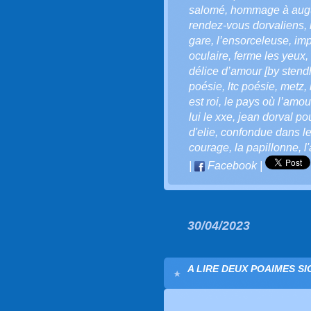
salomé
,
hommage à augus
rendez-vous dorvaliens
,
gare
,
l’ensorceleuse
,
imp
oculaire
,
ferme les yeux
,
délice d’amour [by stend
poésie
,
ltc poésie
,
metz
,
est roi
,
le pays où l’amour
lui le xxe
,
jean dorval pou
d'elie
,
confondue dans l
courage
,
la papillonne
,
l
|
Facebook
|
30/04/2023
A LIRE DEUX POAIMES SI