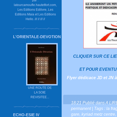
par :
latourcamoufle.hautetfort.com,
Les Editions Edilivre, Les
Editions Maia et Les Editions
Hello. /// // /// //
L'ORIENTALE-DEVOTION
CLIQUER SUR CE LI
ET POUR EVENTU
Flyer dédicace JD et JN à
UNE ROUTE DE
LA SOIE
REVISITEE...
18:21 Publié dans
A LI
permanent
| Tags :
la fr
gare
,
kyriad metz centre
ECHO-ESIE IV