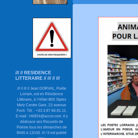
/// // RESIDENCE
LITTERAIRE // /// // ///
/// // /// // Jean DORVAL, Poète
Lorrain, est en Résidence
Littéraire, à l’Hôtel IBIS Styles
Metz Centre Gare, 23 avenue
Foch. Tél. : +33.3.87.66.81.11.
E-mail : H6854@accor.com. Il y
dédicace ses Recueils de
Poésie tous les dimanches de
9h00 à 12h30. /// / Il est publié