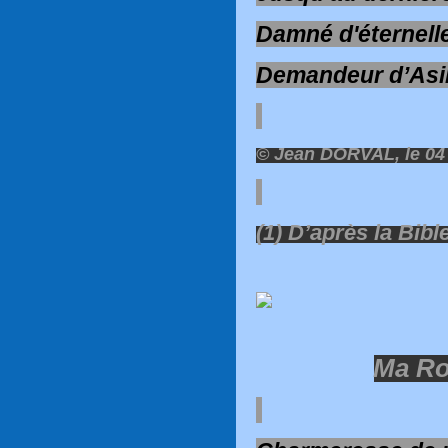
Damné d'éternell
Demandeur d’Asil
© Jean DORVAL, le 04
(1) D’après la Bib
Ma R