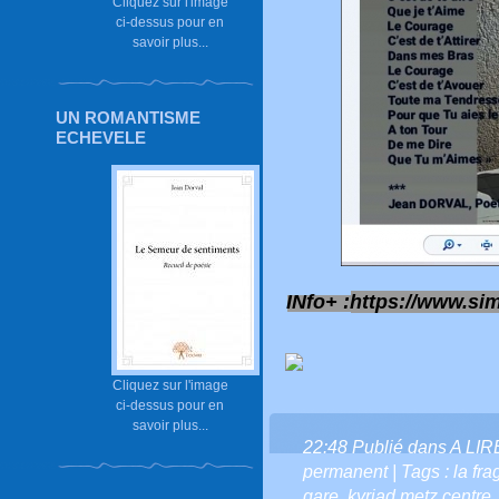
Cliquez sur l'image
ci-dessus pour en
savoir plus...
UN ROMANTISME
ECHEVELE
INfo+ :
https://www.sim
Cliquez sur l'image
ci-dessus pour en
savoir plus...
22:48 Publié dans
A LI
permanent
| Tags :
la fr
gare
,
kyriad metz centre