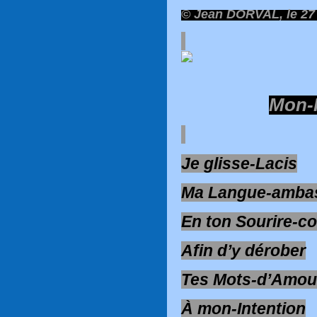
© Jean DORVAL, le 27 
Mon-H
Je glisse-Lacis
Ma Langue-amba
En ton Sourire-c
Afin d’y dérober
Tes Mots-d’Amou
À mon-Intention