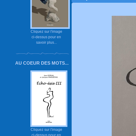
Cliquez sur l'image
ci-dessus pour en
savoir plus...
AU COEUR DES MOTS...
Cliquez sur l'image
ci-dessus pour en