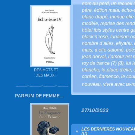
nom du perd
,
un recueil 
père
,
édtion maia
,
écho-
blanc-drapé
,
menue elie
modèle
,
reprise des ren
hôtel ibis styles centre g
black’n’rose
,
lunaison-oc
nombre d’ailes
,
eliyahu
,
mais
,
a elie-salomé
,
poé
jean dorval
,
l’amour est r
roy de trance (7) (8)
,
lui 
blanche
,
la place d'elie
,
DES MOTS ET
DES MAUX !
coréen
,
flamenco
,
le cou
nouveau
,
vivre avec ta-m
PARFUM DE FEMME...
27/10/2023
LES DERNIERES NOUVEAUT
!!!)