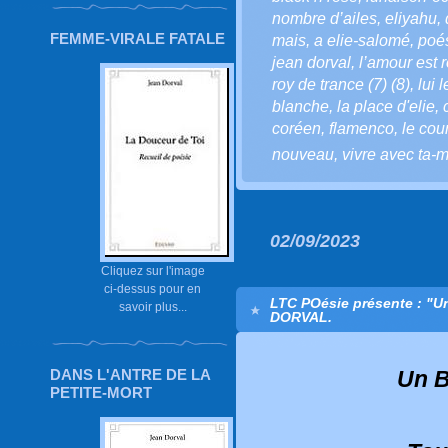
nombre d’ailes
,
eliyahu
,
FEMME-VIRALE FATALE
mais
,
a elie-salomé
,
poé
jean dorval
,
l’amour est r
roy de trance (7) (8)
,
lui 
blanche
,
la place d'elie
,
coréen
,
flamenco
,
le cou
nouveau
,
vivre avec ta-m
02/09/2023
Cliquez sur l'image
ci-dessus pour en
LTC POésie présente : "Un
savoir plus...
DORVAL.
DANS L'ANTRE DE LA
Un B
PETITE-MORT