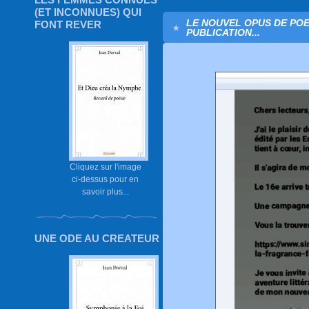
(ET INCONNUES) QUI
LE NOUVEL OPUS DE POE
FONT REVER
PUBLICATION...
Cliquez sur l'image
ci-dessus pour en
savoir plus...
UNE ODE AU CREATEUR