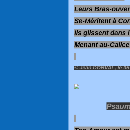
Leurs Bras-ouver
Se-Méritent à Co
Ils glissent dans
Menant au-Calice
© Jean DORVAL, le 05
Psaume