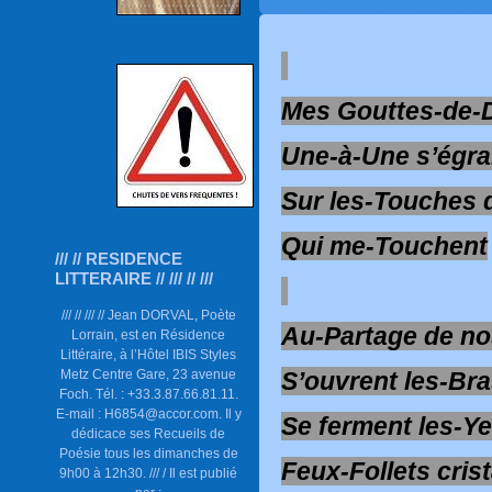
Mes Gouttes-de-
Une-à-Une s’égra
Sur les-Touches 
Qui me-Touchent
/// // RESIDENCE
LITTERAIRE // /// // ///
/// // /// // Jean DORVAL, Poète
Au-Partage de n
Lorrain, est en Résidence
Littéraire, à l’Hôtel IBIS Styles
Metz Centre Gare, 23 avenue
S’ouvrent les-Br
Foch. Tél. : +33.3.87.66.81.11.
E-mail : H6854@accor.com. Il y
Se ferment les-Y
dédicace ses Recueils de
Poésie tous les dimanches de
Feux-Follets crist
9h00 à 12h30. /// / Il est publié