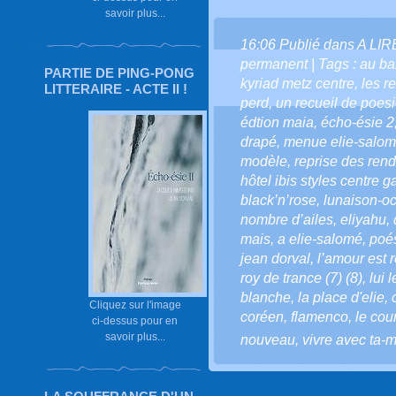
savoir plus...
16:06 Publié dans
A LI
permanent
| Tags :
au ba
PARTIE DE PING-PONG
kyriad metz centre
,
les r
LITTERAIRE - ACTE II !
perd
,
un recueil de poesi
édtion maia
,
écho-ésie 2
drapé
,
menue elie-salo
modèle
,
reprise des ren
hôtel ibis styles centre g
black’n’rose
,
lunaison-oc
nombre d’ailes
,
eliyahu
,
mais
,
a elie-salomé
,
poé
jean dorval
,
l’amour est r
roy de trance (7) (8)
,
lui 
blanche
,
la place d'elie
,
Cliquez sur l'image
coréen
,
flamenco
,
le cou
ci-dessus pour en
savoir plus...
nouveau
,
vivre avec ta-m