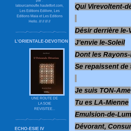
par :
Qui Virevoltent-d
latourcamoufle.hautetfort.com,
Les Editions Edilivre, Les
Editions Maia et Les Editions
Hello. /// // /// //
Désir derrière le-
L'ORIENTALE-DEVOTION
J’envie le-Soleil
Dont les Rayons-
Se repaissent de
Je suis TON-Ame
UNE ROUTE DE
Tu es LA-Mienne
LA SOIE
REVISITEE...
Emulsion-de-Lum
Dévorant, Consu
ECHO-ESIE IV