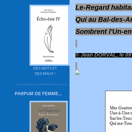
Le-Regard habita
Qui au Bal-des-A
Sombrent l’Un-en
© Jean DORVAL, le 09 
DES MOTS ET
DES MAUX !
PARFUM DE FEMME...