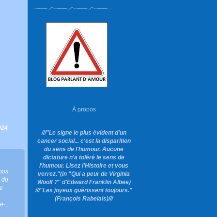
À propos
024
///"Le signe le plus évident d'un
cancer social... c'est la disparition
du sens de l'humour. Aucune
dictature n'a toléré le sens de
l'humour. Lisez l'Histoire et vous
ous
verrez."
(in "Qui a peur de Virginia
 du
Woolf ?"
d'Edward Franklin Albee)
e
///"Les joyeux guérissent toujours."
(François Rabelais)///
e-