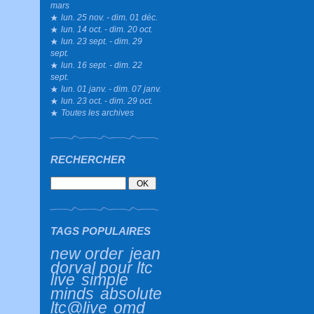
mars
lun. 25 nov. - dim. 01 déc.
lun. 14 oct. - dim. 20 oct.
lun. 23 sept. - dim. 29
sept.
lun. 16 sept. - dim. 22
sept.
lun. 01 janv. - dim. 07 janv.
lun. 23 oct. - dim. 29 oct.
Toutes les archives
RECHERCHER
TAGS POPULAIRES
new order
jean
dorval pour ltc
live
simple
minds
absolute
ltc@live
omd