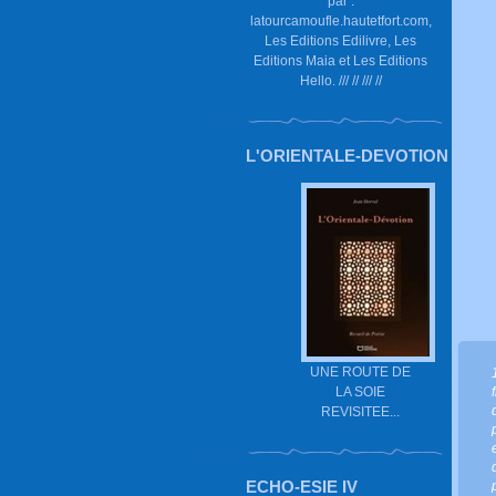
par :
latourcamoufle.hautetfort.com,
Les Editions Edilivre, Les
Editions Maia et Les Editions
Hello. /// // /// //
L'ORIENTALE-DEVOTION
UNE ROUTE DE
LA SOIE
REVISITEE...
ECHO-ESIE IV