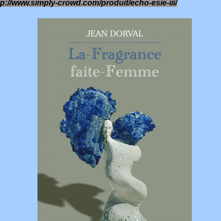
tp://www.simply-crowd.com/produit/echo-esie-iii/