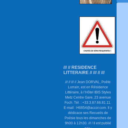
/// // RESIDENCE
LITTERAIRE // /// // ///
/// // /// // Jean DORVAL, Poète
Lorrain, est en Résidence
Littéraire, à l’Hôtel IBIS Styles
Metz Centre Gare, 23 avenue
Foch. Tél. : +33.3.87.66.81.11.
E-mail : H6854@accor.com. Il y
dédicace ses Recueils de
Poésie tous les dimanches de
9h00 à 12h30. /// / Il est publié