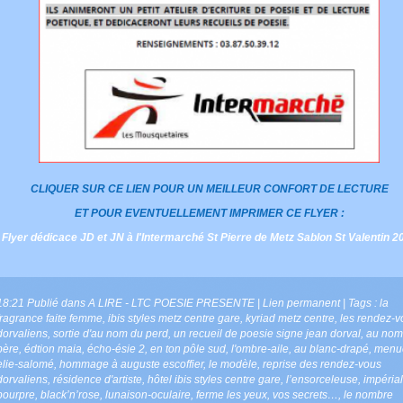
CLIQUER SUR CE LIEN POUR UN MEILLEUR CONFORT DE LECTURE
ET POUR EVENTUELLEMENT IMPRIMER CE FLYER :
Flyer dédicace JD et JN à l'Intermarché St Pierre de Metz Sablon St Valentin 2
18:21 Publié dans
A LIRE - LTC POESIE PRESENTE
|
Lien permanent
| Tags :
la
fragrance faite femme
,
ibis styles metz centre gare
,
kyriad metz centre
,
les rendez-v
dorvaliens
,
sortie d'au nom du perd
,
un recueil de poesie signe jean dorval
,
au nom
père
,
édtion maia
,
écho-ésie 2
,
en ton pôle sud
,
l'ombre-aile
,
au blanc-drapé
,
menu
elie-salomé
,
hommage à auguste escoffier
,
le modèle
,
reprise des rendez-vous
dorvaliens
,
résidence d'artiste
,
hôtel ibis styles centre gare
,
l’ensorceleuse
,
impérial
pourpre
,
black’n’rose
,
lunaison-oculaire
,
ferme les yeux
,
vos secrets…
,
le nombre