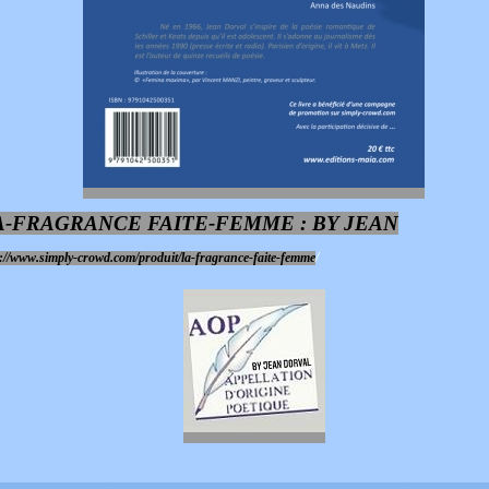
A-FRAGRANCE FAITE-FEMME : BY JEAN
p://www.simply-crowd.com/produit/la-fragrance-faite-femme
/