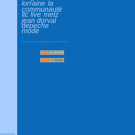
lorraine
la
communauté
ltc live
metz
jean dorval
depeche
mode