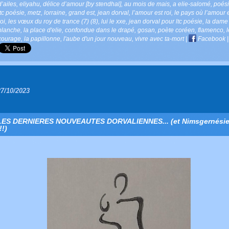
d’ailes
,
eliyahu
,
délice d’amour [by stendhal]
,
au mois de mais
,
a elie-salomé
,
poés
ltc poésie
,
metz
,
lorraine
,
grand est
,
jean dorval
,
l’amour est roi
,
le pays où l’amour 
roi
,
les vœux du roy de trance (7) (8)
,
lui le xxe
,
jean dorval pour ltc poésie
,
la dame
blanche
,
la place d'elie
,
confondue dans le drapé
,
gosan
,
poète coréen
,
flamenco
,
l
courage
,
la papillonne
,
l'aube d'un jour nouveau
,
vivre avec ta-mort
|
Facebook
|
27/10/2023
LES DERNIERES NOUVEAUTES DORVALIENNES... (et Nimsgernési
!!)