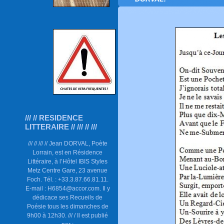
/// // RESIDENCE
LITTERAIRE // /// // ///
/// // /// // Jean DORVAL, Poète
Lorrain, est en Résidence
Littéraire, à l’Hôtel IBIS Styles
Metz Centre Gare, 23 avenue
Foch. Tél. : +33.3.87.66.81.11.
E-mail : H6854@accor.com. Il y
dédicace ses Recueils de
Poésie tous les dimanches de
9h00 à 12h30. /// / Il est publié