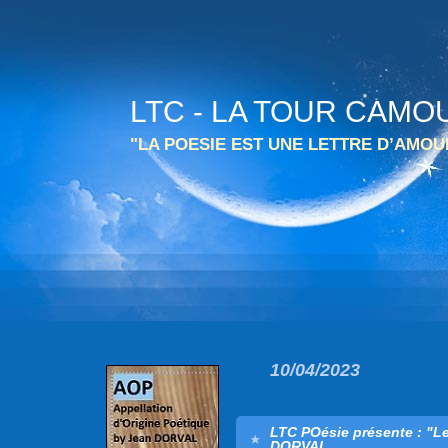
LTC - LA TOUR CAMO
"LA POESIE EST UNE LETTRE D’AMO
10/04/2023
LTC POésie présente : "L
DORVAL.