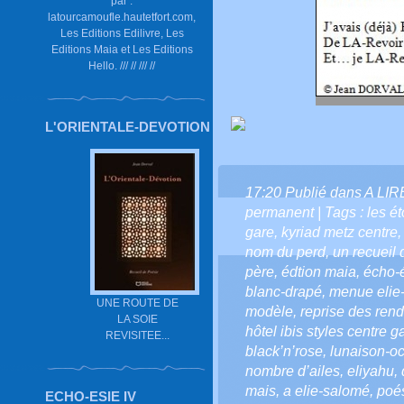
par :
latourcamoufle.hautetfort.com,
Les Editions Edilivre, Les
Editions Maia et Les Editions
Hello. /// // /// //
L'ORIENTALE-DEVOTION
17:20 Publié dans
A LI
permanent
| Tags :
les ét
gare
,
kyriad metz centre
nom du perd
,
un recueil 
père
,
édtion maia
,
écho-
blanc-drapé
,
menue elie
UNE ROUTE DE
modèle
,
reprise des ren
LA SOIE
hôtel ibis styles centre g
REVISITEE...
black’n’rose
,
lunaison-oc
nombre d’ailes
,
eliyahu
,
mais
,
a elie-salomé
,
poé
ECHO-ESIE IV