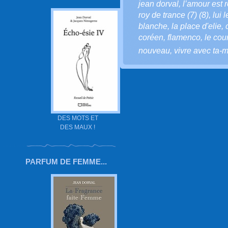
jean dorval
,
l’amour est r
roy de trance (7) (8)
,
lui 
blanche
,
la place d'elie
,
coréen
,
flamenco
,
le cou
nouveau
,
vivre avec ta-m
DES MOTS ET
DES MAUX !
PARFUM DE FEMME...