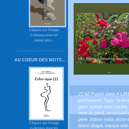
Cliquez sur l'image
ci-dessus pour en
savoir plus...
AU COEUR DES MOTS...
21:42 Publié dans
A LI
permanent
| Tags :
a en-
gare
,
kyriad metz centre
nom du perd
,
un recueil 
père
,
édtion maia
,
écho-
Cliquez sur l'image
blanc-drapé
,
menue elie
ci-dessus pour en