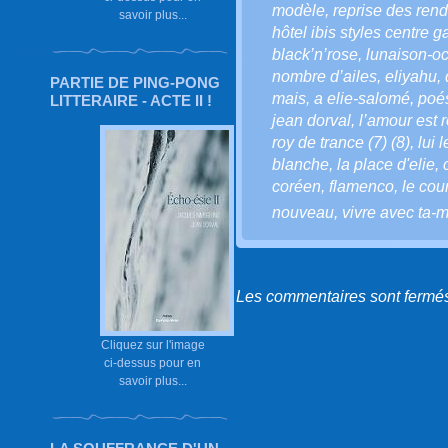
modèle
,
reprise des ren
savoir plus...
hôtel ibis styles centre g
black’n’rose
,
lunaison-oc
nombre d’ailes
,
eliyahu
,
PARTIE DE PING-PONG
mais
,
a elie-salomé
,
poé
LITTERAIRE - ACTE II !
jean dorval
,
l’amour est r
roy de trance (7) (8)
,
lui 
blanche
,
la place d'elie
,
coréen
,
flamenco
,
le cou
nouveau
,
vivre avec ta-m
Les commentaires sont fermé
Cliquez sur l'image
ci-dessus pour en
savoir plus...