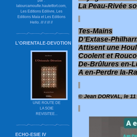
par :
La Peau-Rivée so
latourcamoufle.hautetfort.com,
Les Editions Edilivre, Les
Editions Maia et Les Editions
Hello. /// // /// //
Tes-Mains
D’Extase-Philha
L'ORIENTALE-DEVOTION
Attisent une Hou
Coolent et Rouco
De-Brûlures en-L
A en-Perdre la-R
© Jean DORVAL, le 11
UNE ROUTE DE
LA SOIE
REVISITEE...
ECHO-ESIE IV