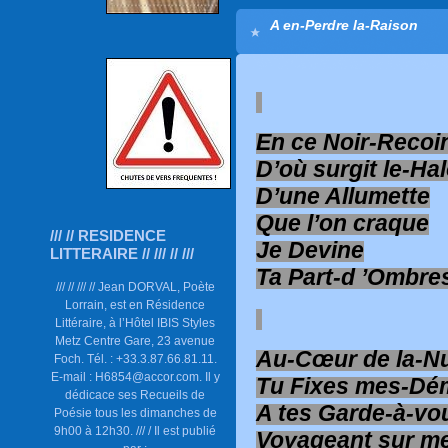
A en-Perdre la-Raison
En ce Noir-Recoi
D’où surgit le-Ha
D’une Allumette
Que l’on craque
/// // RESIDENCE
Je Devine
LITTERAIRE // /// // ///
Ta Part-d ’Ombre
/// // /// // Jean DORVAL, Poète
Lorrain, est en Résidence
Littéraire, à l’Hôtel IBIS Styles
Metz Centre Gare, 23 avenue
Au-Cœur de la-Nu
Foch. Tél. : +33.3.87.66.81.11.
E-mail : H6854@accor.com. Il y
Tu Fixes mes-D
dédicace ses Recueils de
A tes Garde-à-vo
Poésie tous les dimanches de
9h00 à 12h30. /// / Il est publié
Voyageant sur m