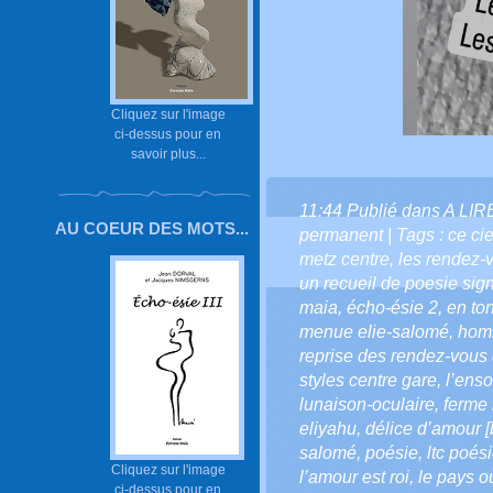
Cliquez sur l'image
ci-dessus pour en
savoir plus...
11:44 Publié dans
A LIR
AU COEUR DES MOTS...
permanent
| Tags :
ce cie
metz centre
,
les rendez-
un recueil de poesie sig
maia
,
écho-ésie 2
,
en to
menue elie-salomé
,
homm
reprise des rendez-vous 
styles centre gare
,
l’ens
lunaison-oculaire
,
ferme 
eliyahu
,
délice d’amour [
salomé
,
poésie
,
ltc poés
Cliquez sur l'image
l’amour est roi
,
le pays o
ci-dessus pour en