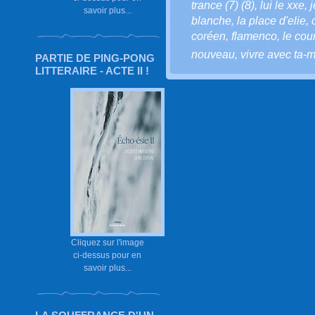
trance (7) (8)
,
lui le xxe
,
j
savoir plus...
blanche
,
la place d'elie
,
coréen
,
flamenco
,
le cou
nouveau
,
vivre avec ta-m
PARTIE DE PING-PONG
LITTERAIRE - ACTE II !
Cliquez sur l'image
ci-dessus pour en
savoir plus...