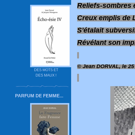
Reliefs-sombres
Creux emplis de 
S’étalait subvers
Révélant son imp
© Jean DORVAL, le 25
DES MOTS ET
DES MAUX !
PARFUM DE FEMME...