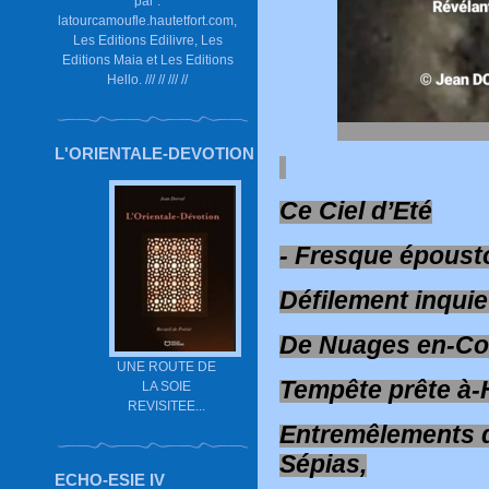
par :
latourcamoufle.hautetfort.com,
Les Editions Edilivre, Les
Editions Maia et Les Editions
Hello. /// // /// //
L'ORIENTALE-DEVOTION
Ce Ciel d’Eté
- Fresque épousto
Défilement inquie
De Nuages en-Co
UNE ROUTE DE
Tempête prête à-H
LA SOIE
REVISITEE...
Entremêlements de
Sépias,
ECHO-ESIE IV