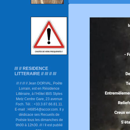
/// // RESIDENCE
LITTERAIRE // /// // ///
/// // /// // Jean DORVAL, Poète
Lorrain, est en Résidence
Littéraire, à l’Hôtel IBIS Styles
Metz Centre Gare, 23 avenue
Foch. Tél. : +33.3.87.66.81.11.
E-mail : H6854@accor.com. Il y
dédicace ses Recueils de
Poésie tous les dimanches de
9h00 à 12h30. /// / Il est publié