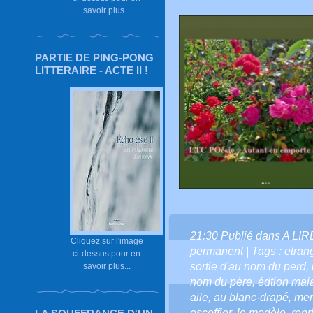
savoir plus...
PARTIE DE PING-PONG
LITTERAIRE - ACTE II !
21:30 Publié dans
A LI
Cliquez sur l'image
permanent
| Tags :
etran
ci-dessus pour en
sortie d'au nom du perd
,
savoir plus...
nom du père
,
édtion mai
aile
,
au blanc-drapé
,
men
escoffier
,
le modèle
,
repr