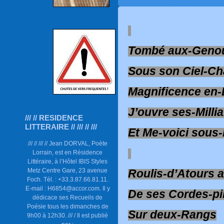
Tombé aux-Geno
Sous son Ciel-Ch
Magnificence en
J’ouvre ses-Milli
/// // RESIDENCE
LITTERAIRE // /// // ///
Et Me-voici sous
/// // /// // Jean DORVAL, Poète
Lorrain, est en Résidence
Littéraire, à l’Hôtel IBIS Styles
Metz Centre Gare, 23 avenue
Roulis-d’Atours 
Foch. Tél. : +33.3.87.66.81.11.
E-mail : H6854@accor.com. Il y
De ses Cordes-p
dédicace ses Recueils de
Poésie tous les dimanches de
Sur deux-Rangs
9h00 à 12h30. /// / Il est publié