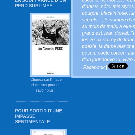
LA SOUFFRANCE D'UN
PERD SUBLIMEE...
d'artiste
,
hôtel ibis style
pourpre
,
black’n’rose
,
lu
secrets…
,
le nombre d’ai
au mois de mais
,
a elie-
grand est
,
jean dorval
,
l’
les vœux du roy de trance
poésie
,
la dame blanche
gosan
,
poète coréen
,
fl
d'un jour nouveau
,
vivre
Facebook
|
Cliquez sur l'image
ci-dessus pour en
savoir plus...
POUR SORTIR D'UNE
IMPASSE
SENTIMENTALE