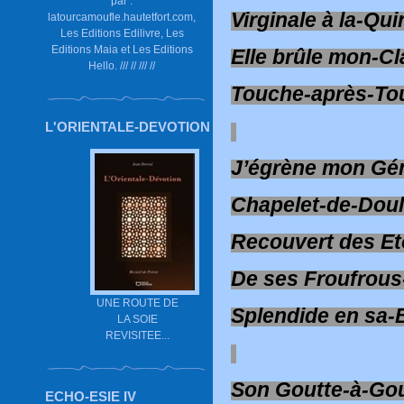
par :
Virginale à la-Qui
latourcamoufle.hautetfort.com,
Les Editions Edilivre, Les
Editions Maia et Les Editions
Elle brûle mon-Cl
Hello. /// // /// //
Touche-après-To
L'ORIENTALE-DEVOTION
J’égrène mon Gé
Chapelet-de-Dou
Recouvert des Et
De ses Froufrou
UNE ROUTE DE
Splendide en sa-
LA SOIE
REVISITEE...
Son Goutte-à-Gou
ECHO-ESIE IV