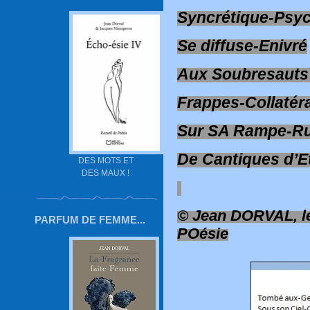
Syncrétique-Psy
Se diffuse-Enivré
Aux Soubresauts
Frappes-Collatér
Sur SA Rampe-Ru
De Cantiques d’E
DES MOTS ET
DES MAUX !
© Jean DORVAL, le
PARFUM DE FEMME...
POésie