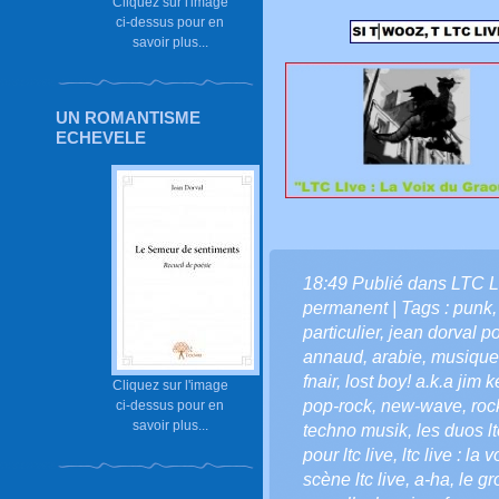
Cliquez sur l'image
ci-dessus pour en
savoir plus...
UN ROMANTISME
ECHEVELE
18:49 Publié dans
LTC L
permanent
| Tags :
punk
particulier
,
jean dorval p
annaud
,
arabie
,
musique 
fnair
,
lost boy! a.k.a jim k
Cliquez sur l'image
pop-rock
,
new-wave
,
roc
ci-dessus pour en
savoir plus...
techno musik
,
les duos lt
pour ltc live
,
ltc live : la 
scène ltc live
,
a-ha
,
le g