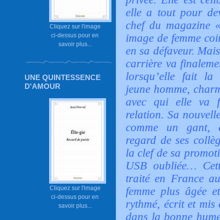
elle a tout pour de
chef du magazine « 
Cliquez sur l'image
ci-dessus pour en
image de femme coin
savoir plus...
en sa défaveur. Mais
carrière va finaleme
lorsqu’elle fait l
UNE QUINTESSENCE
D'AMOUR
jeune homme, charm
avec qui elle va 
relation. Sa nouvel
comme un gant, e
regard de ses collèg
la clef de sa promot
USB oubliée… Cett
traité en France au
Cliquez sur l'image
femme plus âgée 
ci-dessus pour en
rythmé, écrit et mis
savoir plus...
dans la bonne hume