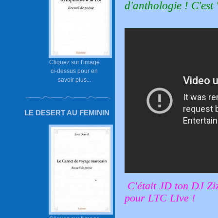
d'anthologie ! C'est
Cliquez sur l'image
ci-dessus pour en
savoir plus...
LE DESERT AU FEMININ
C'était JD ton DJ Zi
pour LTC LIve !