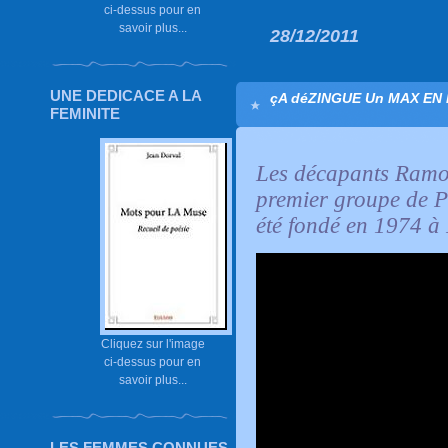
ci-dessus pour en
savoir plus...
28/12/2011
UNE DEDICACE A LA
çA déZINGUE Un MAX EN L
FEMINITE
Les décapants Ram
premier groupe de P
été fondé en 1974 à 
Cliquez sur l'image
ci-dessus pour en
savoir plus...
LES FEMMES CONNUES