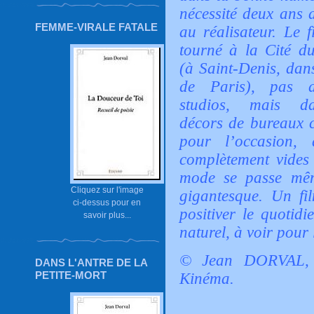
nécessité deux ans d
FEMME-VIRALE FATALE
au réalisateur. Le f
tourné à la Cité d
(à Saint-Denis, dan
de Paris), pas d
studios, mais d
décors de bureaux c
pour l’occasion,
complètement vides 
mode se passe mêm
Cliquez sur l'image
gigantesque. Un fi
ci-dessus pour en
positiver le quotid
savoir plus...
naturel, à voir pour 
© Jean DORVAL, 
DANS L'ANTRE DE LA
PETITE-MORT
Kinéma.