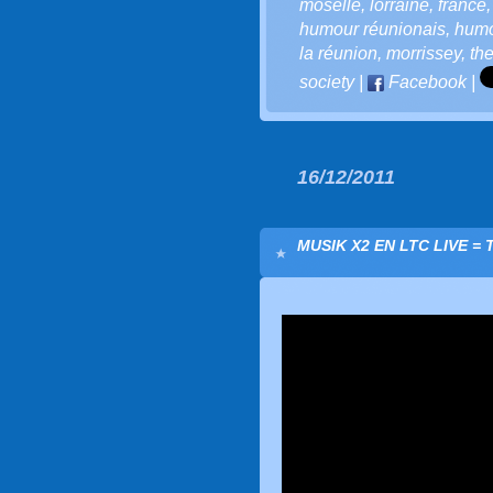
moselle
,
lorraine
,
france
humour réunionais
,
humo
la réunion
,
morrissey
,
th
society
|
Facebook
|
16/12/2011
MUSIK X2 EN LTC LIVE =