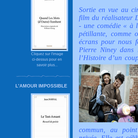
Sortie en vue au ci
film du réalisateur
- une comédie « à l
pétillante, comme 
écrans pour nous fa
Pierre Niney dans l
Cliquez sur l'image
l’Histoire d’un cou
ci-dessus pour en
savoir plus...
L'AMOUR IMPOSSIBLE
commun, au point 
privée. Elle est cél