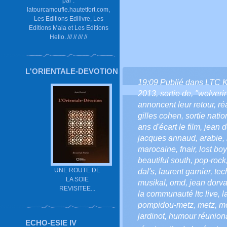
par :
latourcamoufle.hautetfort.com,
Les Editions Edilivre, Les
Editions Maia et Les Editions
Hello. /// // /// //
L'ORIENTALE-DEVOTION
19:09 Publié dans
LTC 
2013
,
sortie de
,
"wolveri
annoncent leur retour
,
ré
gilles cohen
,
sortie natio
ans d'écart le film
,
jean d
jacques annaud
,
arabie
,
marocaine
,
fnair
,
lost boy
beautiful south
,
pop-rock
UNE ROUTE DE
dal's
,
laurent garnier
,
tec
LA SOIE
musikal
,
omd
,
jean dorval
REVISITEE...
la communauté ltc live
,
l
pompidou-metz
,
metz
,
mo
jardinot
,
humour réunion
ECHO-ESIE IV