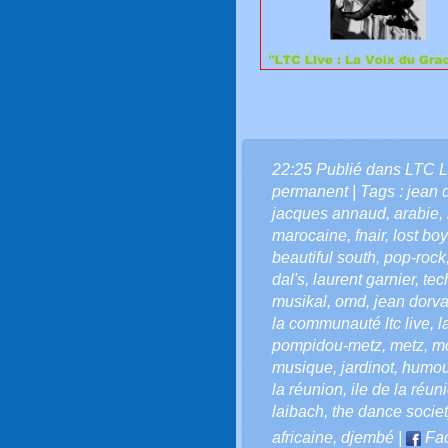
22:25 Publié dans
LTC L
permanent
| Tags :
jean 
jacques annaud
,
arabie
,
marocaine
,
fnair
,
lost boy
beautiful south
,
pop-rock
dal's
,
laurent garnier
,
tec
musikal
,
omd
,
jean dorval
la communauté ltc live
,
l
pompidou-metz
,
metz
,
mo
musique
,
jardinot
,
humou
la réunion
,
ile de la réun
laibach
,
the dance societ
africaine
,
djembé
|
Fa