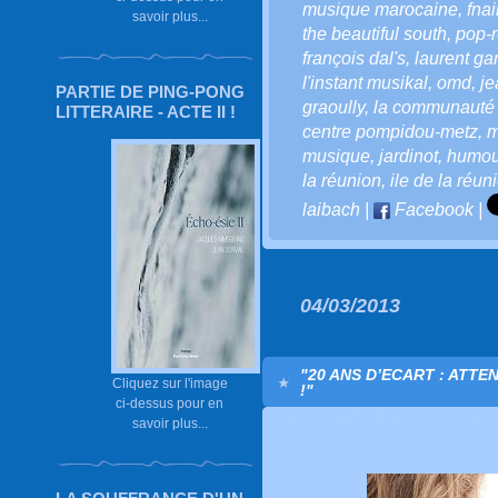
musique marocaine
,
fnai
savoir plus...
the beautiful south
,
pop-
françois dal's
,
laurent gar
l'instant musikal
,
omd
,
je
PARTIE DE PING-PONG
graoully
,
la communauté l
LITTERAIRE - ACTE II !
centre pompidou-metz
,
m
musique
,
jardinot
,
humou
la réunion
,
ile de la réun
laibach
|
Facebook
|
04/03/2013
"20 ANS D’ECART : ATT
Cliquez sur l'image
!"
ci-dessus pour en
savoir plus...