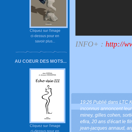
Cliquez sur l'image
ci-dessus pour en
savoir plus...
INFO+ :
h
ttp://w
AU COEUR DES MOTS...
19:26 Publié dans
LTC 
inconnus annoncent leur 
miney
,
gilles cohen
,
sort
efira
,
20 ans d'écart le fi
Cliquez sur l'image
jean-jacques annaud
,
ar
ci-dessus pour en