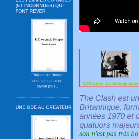
(ET INCONNUES) QUI
FONT REVER
Cliquez sur l'image
ci-dessus pour en
savoir plus...
The Clash
est un
Britannique, for
UNE ODE AU CREATEUR
années 1970 et c
quatuors majeurs
son n'est pas très b