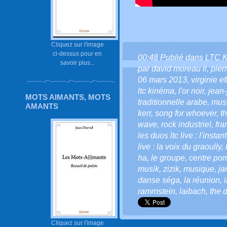
Cliquez sur l'image
ci-dessus pour en
00:48 Publié dans
LTC 
savoir plus...
par david moreau ii
,
pier
06 mars 2013
,
virginie ef
ltc kinéma
,
l'or noir
,
jean
MOTS AIMANTS, MOTS
traditionnelle arabe
,
mus
AMANTS
kerr
,
song for whoever
,
t
wave
,
rock industriel
,
fra
les duos ltc live : l'insta
live : la voix du graoully
,
ha
,
le groupe
,
centre po
musik
,
zizik
,
musique
,
ja
danse séga
,
la réunion
,
rammstein
,
laibach
,
the 
Cliquez sur l'image