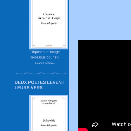
Cliquez sur l'image
ci-dessus pour en
savoir plus...
DEUX POETES LEVENT
LEURS VERS