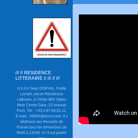
/// // RESIDENCE
LITTERAIRE // /// // ///
/// // /// // Jean DORVAL, Poète
Lorrain, est en Résidence
Littéraire, à l’Hôtel IBIS Styles
Metz Centre Gare, 23 avenue
Foch. Tél. : +33.3.87.66.81.11.
E-mail : H6854@accor.com. Il y
dédicace ses Recueils de
Poésie tous les dimanches de
9h00 à 12h30. /// / Il est publié