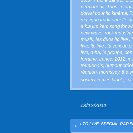
20:37 Publié dans
LTC L
permanent
| Tags :
niaga
dorval pour ltc kinéma
,
l'
musique traditionnelle a
a.k.a jim kerr
,
song for w
new-wave
,
rock industrie
musik
,
les duos ltc live :
live
,
ltc live : la voix du g
live
,
a-ha
,
le groupe
,
cen
lorraine
,
france
,
2012
,
mu
réunionais
,
humour créo
réunion
,
morrissey
,
the s
society
,
james black
,
spli
13/12/2011
LTC LIVE, SPECIAL RAP F