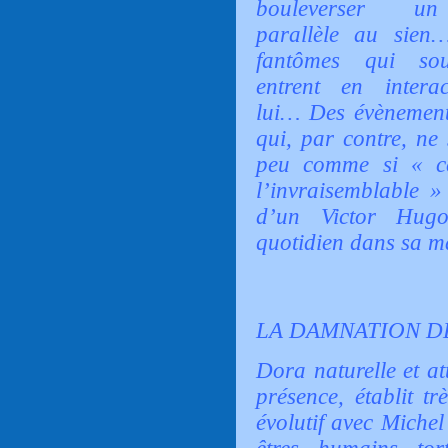
bouleverser u
parallèle au sien
fantômes qui sou
entrent en intera
lui… Des évènement
qui, par contre, ne
peu comme si
« c
l’invraisemblable »
d’un Victor Hugo
quotidien dans sa m
LA DAMNATION DE
Dora naturelle et at
présence, établit t
évolutif avec Miche