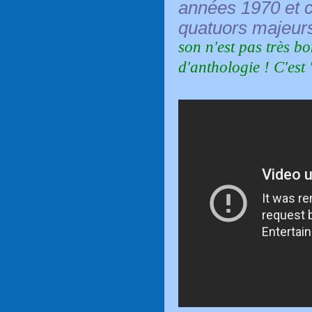
années 1970 et c
quatuors majeurs
son n'est pas très b
d'anthologie ! C'est