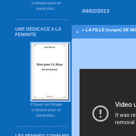
ci-dessus pour en
savoir plus...
04/02/2013
UNE DEDICACE A LA
« LA FILLE (surgie) DE NU
FEMINITE
Cliquez sur l'image
ci-dessus pour en
savoir plus...
LES FEMMES CONNUES