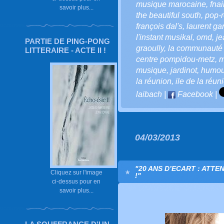
musique marocaine
,
fnai
savoir plus...
the beautiful south
,
pop-
françois dal's
,
laurent gar
l'instant musikal
,
omd
,
je
PARTIE DE PING-PONG
graoully
,
la communauté l
LITTERAIRE - ACTE II !
centre pompidou-metz
,
m
musique
,
jardinot
,
humou
la réunion
,
ile de la réun
laibach
|
Facebook
|
04/03/2013
"20 ANS D’ECART : ATT
Cliquez sur l'image
!"
ci-dessus pour en
savoir plus...