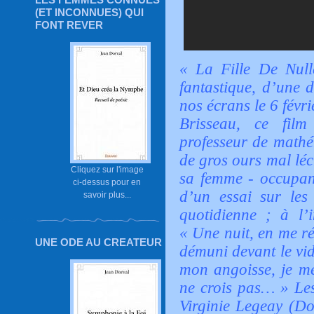
(ET INCONNUES) QUI
FONT REVER
« La Fille De Null
fantastique, d’une 
nos écrans le 6 févr
Brisseau, ce film
professeur de mathém
de gros ours mal léc
Cliquez sur l'image
sa femme - occupant
ci-dessus pour en
d’un essai sur les
savoir plus...
quotidienne ; à l’
« Une nuit, en me ré
UNE ODE AU CREATEUR
démuni devant le vi
mon angoisse, je me
ne crois pas… »
Les
Virginie Legeay (Do