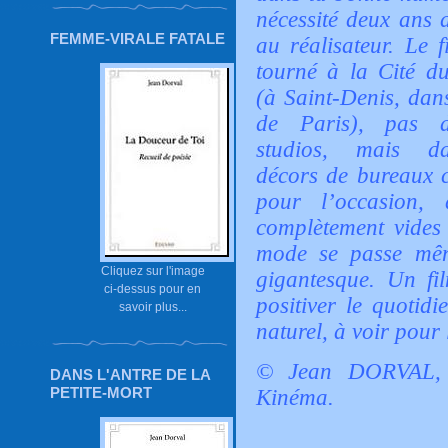
nécessité deux ans d
FEMME-VIRALE FATALE
au réalisateur. Le f
tourné à la Cité d
(à Saint-Denis, dan
de Paris), pas d
studios, mais d
décors de bureaux c
pour l’occasion,
complètement vides 
mode se passe mêm
Cliquez sur l'image
gigantesque. Un fi
ci-dessus pour en
positiver le quotid
savoir plus...
naturel, à voir pour 
© Jean DORVAL, 
DANS L'ANTRE DE LA
PETITE-MORT
Kinéma.