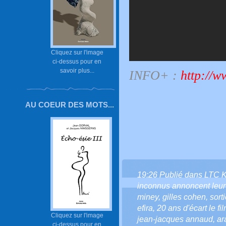
Cliquez sur l'image
ci-dessus pour en
savoir plus...
INFO+ :
h
ttp://w
AU COEUR DES MOTS...
19:26 Publié dans
LTC 
inconnus annoncent leur 
miney
,
gilles cohen
,
sort
efira
,
20 ans d'écart le fi
Cliquez sur l'image
jean-jacques annaud
,
ar
ci-dessus pour en