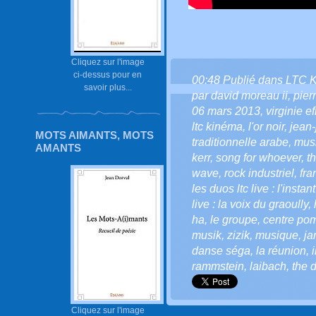
Cliquez sur l'image
ci-dessus pour en
00:48 Publié dans
LTC 
savoir plus...
par david moreau ii
,
pier
06 mars 2013
,
virginie ef
ltc kinéma
,
l'or noir
,
jean
MOTS AIMANTS, MOTS
traditionnelle arabe
,
mus
AMANTS
kerr
,
song for whoever
,
t
wave
,
rock industriel
,
fra
les duos ltc live : l'insta
live : la voix du graoully
,
ha
,
le groupe
,
centre po
musik
,
zizik
,
musique
,
ja
danse séga
,
la réunion
,
rammstein
,
laibach
,
the 
Cliquez sur l'image