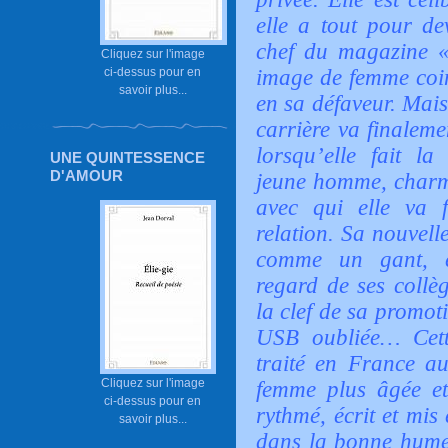
elle a tout pour de
chef du magazine « 
Cliquez sur l'image
ci-dessus pour en
image de femme coin
savoir plus...
en sa défaveur. Mais
carrière va finaleme
lorsqu’elle fait l
UNE QUINTESSENCE
D'AMOUR
jeune homme, charm
avec qui elle va 
relation. Sa nouvel
comme un gant, e
regard de ses collèg
la clef de sa promot
USB oubliée… Cett
traité en France au
Cliquez sur l'image
femme plus âgée 
ci-dessus pour en
rythmé, écrit et mis
savoir plus...
dans la bonne hume