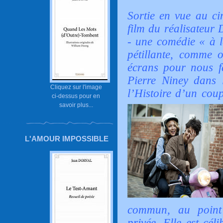
Sortie en vue au ci
film du réalisateur
- une comédie « à l
pétillante, comme 
écrans pour nous fa
Pierre Niney dans l
Cliquez sur l'image
l’Histoire d’un cou
ci-dessus pour en
savoir plus...
L'AMOUR IMPOSSIBLE
commun, au point 
privée. Elle est cél