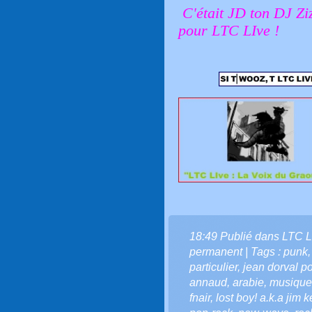
C'était JD ton DJ Zi
pour LTC LIve !
18:49 Publié dans
LTC L
permanent
| Tags :
punk
particulier
,
jean dorval p
annaud
,
arabie
,
musique 
fnair
,
lost boy! a.k.a jim k