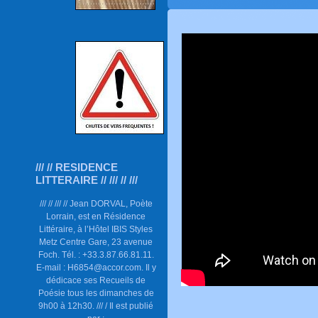
/// // RESIDENCE
LITTERAIRE // /// // ///
/// // /// // Jean DORVAL, Poète
Lorrain, est en Résidence
Littéraire, à l’Hôtel IBIS Styles
Metz Centre Gare, 23 avenue
Foch. Tél. : +33.3.87.66.81.11.
E-mail : H6854@accor.com. Il y
dédicace ses Recueils de
Poésie tous les dimanches de
9h00 à 12h30. /// / Il est publié