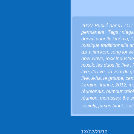
20:37 Publié dans
LTC L
permanent
| Tags :
niaga
dorval pour ltc kinéma
,
l'
musique traditionnelle a
a.k.a jim kerr
,
song for w
new-wave
,
rock industrie
musik
,
les duos ltc live :
live
,
ltc live : la voix du g
live
,
a-ha
,
le groupe
,
cen
lorraine
,
france
,
2012
,
mu
réunionais
,
humour créo
réunion
,
morrissey
,
the s
society
,
james black
,
spli
13/12/2011