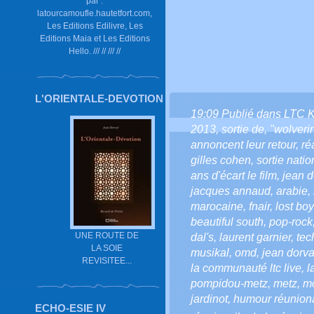
par :
latourcamoufle.hautetfort.com,
Les Editions Edilivre, Les
Editions Maia et Les Editions
Hello. /// // /// //
L'ORIENTALE-DEVOTION
19:09 Publié dans
LTC 
2013
,
sortie de
,
"wolveri
annoncent leur retour
,
ré
gilles cohen
,
sortie natio
ans d'écart le film
,
jean d
jacques annaud
,
arabie
,
marocaine
,
fnair
,
lost boy
beautiful south
,
pop-rock
UNE ROUTE DE
dal's
,
laurent garnier
,
tec
LA SOIE
musikal
,
omd
,
jean dorval
REVISITEE...
la communauté ltc live
,
l
pompidou-metz
,
metz
,
mo
jardinot
,
humour réunion
ECHO-ESIE IV