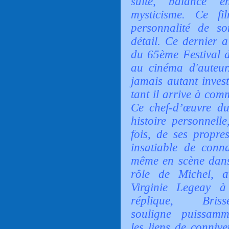
suite, balancé e
mysticisme. Ce fi
personnalité de so
détail. Ce dernier 
du 65ème Festival d
au cinéma d'auteur
jamais autant invest
tant il arrive à co
Ce chef-d’œuvre du
histoire personnell
fois, de ses propre
insatiable de conna
même en scène dans
rôle de Michel, a
Virginie Legeay à
réplique, Briss
souligne puissamm
les liens de conniv