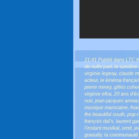
21:41 Publié dans
LTC 
de nulle part
,
la sorcière
virginie legeay
,
claude m
acteur
,
le kinéma françai
pierre miney
,
gilles cohe
virginie efira
,
20 ans d'éca
noir
,
jean-jacques anna
musique marocaine
,
fnai
the beautiful south
,
pop-
françois dal's
,
laurent gar
l'instant musikal
,
omd
,
je
graoully
,
la communauté l