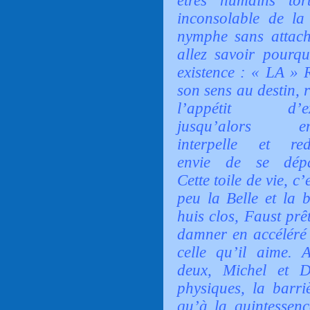
êtres humains tor
inconsolable de la
nymphe sans attache
allez savoir pourq
existence : « LA » 
son sens au destin, 
l’appétit d’exi
jusqu’alors enf
interpelle et re
envie de se dépa
Cette toile de vie, c’
peu la Belle et la 
huis clos, Faust prê
damner en accéléré
celle qu’il aime.
A
deux, Michel et D
physiques, la barri
qu’à la quintessenc