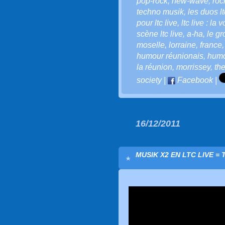
pop-rock
,
new-wave
,
roc
techno musik
,
les duos lt
pour ltc live
,
ltc live : la 
scène ltc live
,
a-ha
,
le g
moselle
,
lorraine
,
france
humour réunionais
,
humo
la réunion
,
morrissey
,
th
society
|
Facebook
|
16/12/2011
MUSIK X2 EN LTC LIVE =