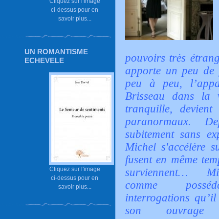
Cliquez sur l'image
ci-dessus pour en
savoir plus...
UN ROMANTISME
pouvoirs très étran
ECHEVELE
apporte un peu de f
peu à peu, l’appa
Brisseau dans la v
tranquille, devien
paranormaux. De
subitement sans exp
Michel s'accélère s
fusent en même temp
Cliquez sur l'image
surviennent…
M
ci-dessus pour en
comme possé
savoir plus...
interrogations qu’i
son ouvrage s