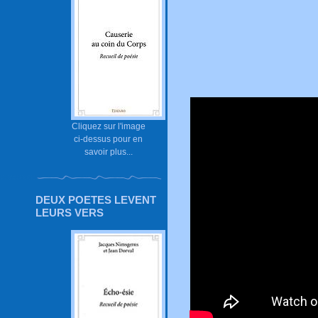
Cliquez sur l'image
ci-dessus pour en
savoir plus...
DEUX POETES LEVENT
LEURS VERS