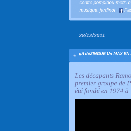
centre pompidou-metz
,
m
musique
,
jardinot
|
Fa
28/12/2011
çA déZINGUE Un MAX EN L
Les décapants Ram
premier groupe de P
été fondé en 1974 à 