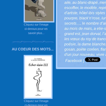
aile
,
au blanc-drapé
,
men
escoffier
,
le modèle
,
repr
d'artiste
,
hôtel ibis style
pourpre
,
black’n’rose
,
lu
secrets…
,
le nombre d’ai
Cliquez sur l'image
au mois de mais
,
a elie-
ci-dessus pour en
savoir plus...
grand est
,
jean dorval
,
l’
les vœux du roy de trance
poésie
,
la dame blanche
AU COEUR DES MOTS...
gosan
,
poète coréen
,
fl
d'un jour nouveau
,
vivre
Facebook
|
Cliquez sur l'image
ci-dessus pour en