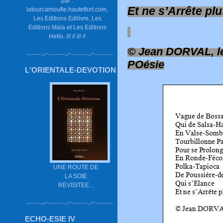
par :
Et ne s’Arrête pl
latourcamoufle.hautetfort.com,
Les Editions Edilivre, Les
Editions Maia et Les Editions
Hello. /// // /// //
© Jean DORVAL, le
POésie
L'ORIENTALE-DEVOTION
UNE ROUTE DE
LA SOIE
REVISITEE...
ECHO-ESIE IV