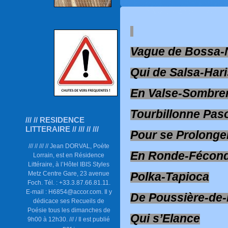
Vague de Bossa-
Qui de Salsa-Har
En Valse-Sombre
Tourbillonne Pas
/// // RESIDENCE
LITTERAIRE // /// // ///
Pour se Prolonge
/// // /// // Jean DORVAL, Poète
En Ronde-Fécond
Lorrain, est en Résidence
Littéraire, à l’Hôtel IBIS Styles
Metz Centre Gare, 23 avenue
Polka-Tapioca
Foch. Tél. : +33.3.87.66.81.11.
E-mail : H6854@accor.com. Il y
De Poussière-de
dédicace ses Recueils de
Poésie tous les dimanches de
Qui s’Elance
9h00 à 12h30. /// / Il est publié