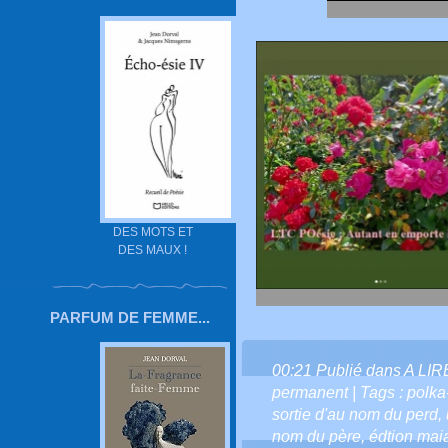
DES MOTS ET
DES MAUX !
PARFUM DE FEMME...
00:21 Publié dans
A LI
permanent
| Tags :
polka
sortie d'au nom du perd
,
nom du père
,
édtion mai