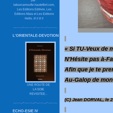
par :
latourcamoufle.hautetfort.com,
Les Editions Edilivre, Les
Editions Maia et Les Editions
Hello. /// // /// //
L'ORIENTALE-DEVOTION
« Si TU-Veux de
N'Hésite pas à-F
Afin que je te pr
Au-Galop de mon
UNE ROUTE DE
LA SOIE
REVISITEE...
(C) Jean DORVAL, le 
ECHO-ESIE IV