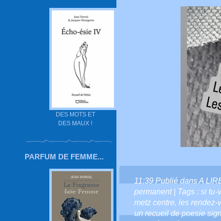
DES MOTS ET
DES MAUX !
PARFUM DE FEMME...
11:39 Publié dans
A LIR
permanent
| Tags :
si tu-
metz centre
,
les rendez-
un recueil de poesie sig