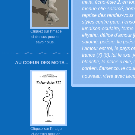
maia
,
écho-ésie 2
,
en to
menue elie-salomé
,
homm
reprise des rendez-vous 
styles centre gare
,
l’ens
lunaison-oculaire
,
ferme 
Cliquez sur l'image
eliyahu
,
délice d’amour [
ci-dessus pour en
salomé
,
poésie
,
ltc poés
savoir plus...
l’amour est roi
,
le pays o
trance (7) (8)
,
lui le xxe
,
j
blanche
,
la place d'elie
,
AU COEUR DES MOTS...
coréen
,
flamenco
,
le cou
nouveau
,
vivre avec ta-m
Cliquez sur l'image
ci-dessus pour en