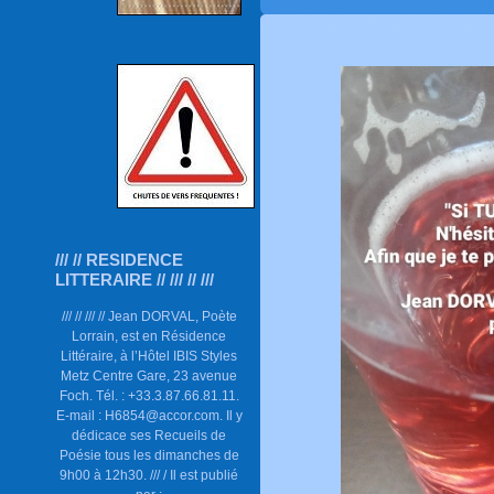
/// // RESIDENCE
LITTERAIRE // /// // ///
/// // /// // Jean DORVAL, Poète
Lorrain, est en Résidence
Littéraire, à l’Hôtel IBIS Styles
Metz Centre Gare, 23 avenue
Foch. Tél. : +33.3.87.66.81.11.
E-mail : H6854@accor.com. Il y
dédicace ses Recueils de
Poésie tous les dimanches de
9h00 à 12h30. /// / Il est publié