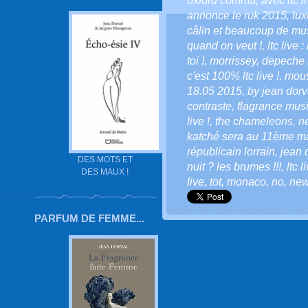
oxford comma
,
avec ltc l
annonce le ruk 2015
,
lu
câlin et beaucoup de mus
quand on veut !
,
ltc live 
toi !
,
morrissey
,
depeche
c'est 100% ltc live !
,
mous
18.05 2015
,
by jean dorva
contraste
,
flagrance musi
live !
,
the chameleons
,
n
katché sera au 11ème mar
républicain lorrain
,
jean 
DES MOTS ET
nuit ? les brumes !!!
,
ltc l
DES MAUX !
live
,
tot
,
monaco
,
no
,
new
PARFUM DE FEMME...