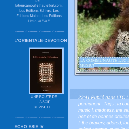
par :
latourcamoufle.hautetfort.com,
Les Editions Edilivre, Les
Editions Maia et Les Editions
Hello. /// // /// //
L'ORIENTALE-DEVOTION
UNE ROUTE DE
23:41 Publié dans
LTC L
LA SOIE
permanent
| Tags :
la co
REVISITEE...
music !
,
madness
,
the se
nez et de bonnes oreilles
!
,
the bravery
,
adored
,
tou
ECHO-ESIE IV