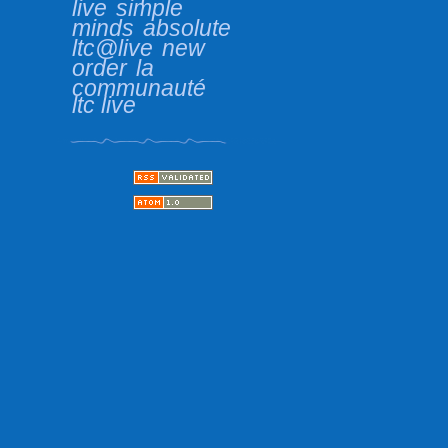
live
simple
minds
absolute
ltc@live
new
order
la
communauté
ltc live