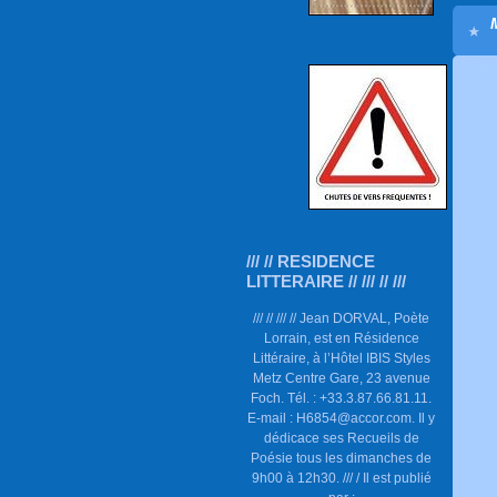
/// // RESIDENCE
LITTERAIRE // /// // ///
/// // /// // Jean DORVAL, Poète
Lorrain, est en Résidence
Littéraire, à l’Hôtel IBIS Styles
Metz Centre Gare, 23 avenue
Foch. Tél. : +33.3.87.66.81.11.
E-mail : H6854@accor.com. Il y
dédicace ses Recueils de
Poésie tous les dimanches de
9h00 à 12h30. /// / Il est publié