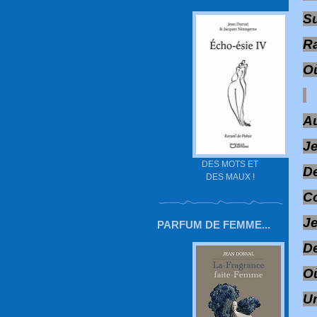
Su
R
Où
A
Je
DES MOTS ET
De
DES MAUX !
Co
J
PARFUM DE FEMME...
D
O
Un