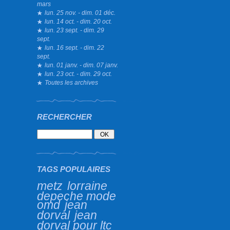
mars
lun. 25 nov. - dim. 01 déc.
lun. 14 oct. - dim. 20 oct.
lun. 23 sept. - dim. 29
sept.
lun. 16 sept. - dim. 22
sept.
lun. 01 janv. - dim. 07 janv.
lun. 23 oct. - dim. 29 oct.
Toutes les archives
RECHERCHER
TAGS POPULAIRES
metz
lorraine
depeche mode
omd
jean
dorval
jean
dorval pour ltc