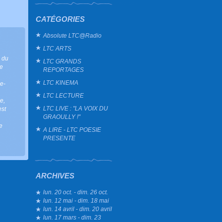
CATÉGORIES
Absolute LTC@Radio
LTC ARTS
 du
LTC GRANDS
e
REPORTAGES
LTC KINEMA
e-
LTC LECTURE
ie
,
LTC LIVE : "LA VOIX DU
est
GRAOULLY !"
e
A LIRE - LTC POESIE
PRESENTE
ARCHIVES
lun. 20 oct. - dim. 26 oct.
lun. 12 mai - dim. 18 mai
lun. 14 avril - dim. 20 avril
lun. 17 mars - dim. 23