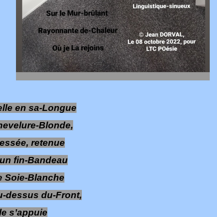
lle en sa-Longue
hevelure-Blonde,
essée, retenue
un fin-Bandeau
e Soie-Blanche
-dessus du-Front,
le s’appuie