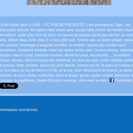
18:48 Publié dans
A LIRE - LTC POESIE PRESENTE
|
Lien permanent
| Tags :
ma
marocaine-blonde
,
ibis styles metz centre gare
,
kyriad metz centre
,
les rendez-vous
dorvaliens
,
sortie d'au nom du perd
,
un recueil de poesie signe jean dorval
,
au nom
père
,
édtion maia
,
écho-ésie 2
,
en ton pôle sud
,
l'ombre-aile
,
au blanc-drapé
,
menu
elie-salomé
,
hommage à auguste escoffier
,
le modèle
,
reprise des rendez-vous
dorvaliens
,
résidence d'artiste
,
hôtel ibis styles centre gare
,
l’ensorceleuse
,
impérial
pourpre
,
black’n’rose
,
lunaison-oculaire
,
ferme les yeux
,
vos secrets…
,
le nombre
d’ailes
,
eliyahu
,
délice d’amour [by stendhal]
,
au mois de mais
,
a elie-salomé
,
poés
ltc poésie
,
metz
,
lorraine
,
grand est
,
jean dorval
,
l’amour est roi
,
le pays où l’amour 
roi
,
les vœux du roy de trance (7) (8)
,
lui le xxe
,
jean dorval pour ltc poésie
,
la dame
blanche
,
la place d'elie
,
confondue dans le drapé
,
gosan
,
poète coréen
,
flamenco
,
l
courage
,
la papillonne
,
l'aube d'un jour nouveau
,
vivre avec ta-mort
|
Facebook
|
mmentaires sont fermés.