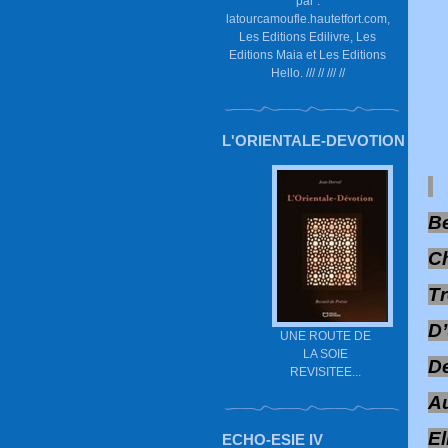
par :
latourcamoufle.hautetfort.com,
Les Editions Edilivre, Les
Editions Maia et Les Editions
Hello. /// // /// //
L'ORIENTALE-DEVOTION
Be
C
Tr
D’
UNE ROUTE DE
LA SOIE
D
REVISITEE...
Au
El
ECHO-ESIE IV