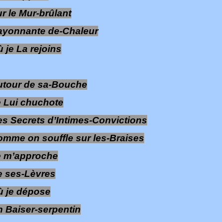
r le Mur-brûlant
ayonnante de-Chaleur
 je La rejoins
utour de sa-Bouche
 Lui chuchote
s Secrets d’Intimes-Convictions
mme on souffle sur les-Braises
e m’approche
e ses-Lèvres
ù je dépose
 Baiser-serpentin