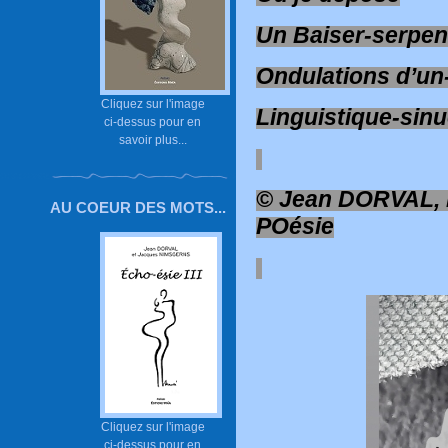
Un Baiser-serpen
Ondulations d’un
Cliquez sur l'image
Linguistique-sin
ci-dessus pour en
savoir plus...
© Jean DORVAL, l
AU COEUR DES MOTS...
POésie
Cliquez sur l'image
ci-dessus pour en