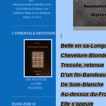
par :
latourcamoufle.hautetfort.com,
Les Editions Edilivre, Les
Editions Maia et Les Editions
Hello. /// // /// //
L'ORIENTALE-DEVOTION
Belle en sa-Long
Chevelure-Blonde
Tressée, retenue
D’un fin-Bandeau
UNE ROUTE DE
De Soie-Blanche
LA SOIE
REVISITEE...
Au-dessus du-Fro
Elle s’appuie
ECHO-ESIE IV