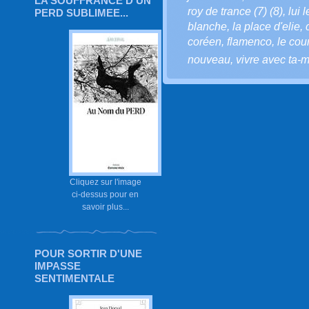
LA SOUFFRANCE D'UN
roy de trance (7) (8)
,
lui 
PERD SUBLIMEE...
blanche
,
la place d'elie
,
coréen
,
flamenco
,
le cou
nouveau
,
vivre avec ta-m
Cliquez sur l'image
ci-dessus pour en
savoir plus...
POUR SORTIR D'UNE
IMPASSE
SENTIMENTALE