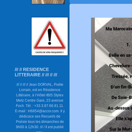
/// // RESIDENCE
LITTERAIRE // /// // ///
/// // /// // Jean DORVAL, Poète
Lorrain, est en Résidence
Littéraire, à l’Hôtel IBIS Styles
Metz Centre Gare, 23 avenue
Foch. Tél. : +33.3.87.66.81.11.
E-mail : H6854@accor.com. Il y
dédicace ses Recueils de
Poésie tous les dimanches de
9h00 à 12h30. /// / Il est publié