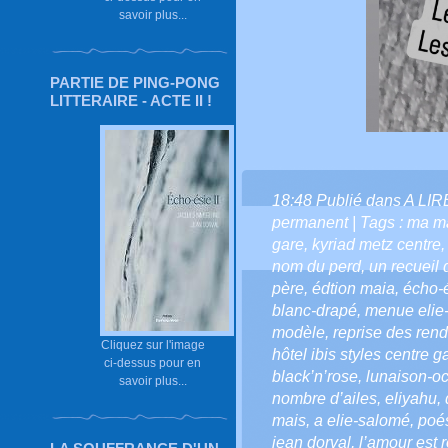
savoir plus...
PARTIE DE PING-PONG
LITTERAIRE - ACTE II !
18:48 Publié dans
A LI
permanent
| Tags :
ma ma
gare
,
kyriad metz centre
nom du perd
,
un recueil 
père
,
édtion maia
,
écho-
blanc-drapé
,
menue elie
modèle
,
reprise des ren
Cliquez sur l'image
hôtel ibis styles centre g
ci-dessus pour en
black’n’rose
,
lunaison-oc
savoir plus...
nombre d’ailes
,
eliyahu
,
mais
,
a elie-salomé
,
poé
jean dorval
,
l’amour est r