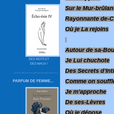
Sur le Mur-brûlan
Rayonnante de-C
Où je La rejoins
Autour de sa-Bo
Je Lui chuchote
DES MOTS ET
DES MAUX !
Des Secrets d’In
Comme on souffle
PARFUM DE FEMME...
Je m’approche
De ses-Lèvres
Où je dépose