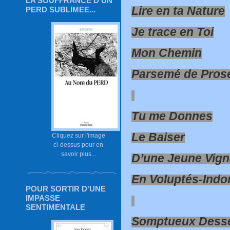
LA SOUFFRANCE D'UN
Lire en ta Nature
PERD SUBLIMEE...
Je trace en Toi
Mon Chemin
Parsemé de Pros
Tu me Donnes
Le Baiser
Cliquez sur l'image
ci-dessus pour en
savoir plus...
D’une Jeune Vig
En Voluptés-Ind
POUR SORTIR D'UNE
IMPASSE
SENTIMENTALE
Somptueux Desse