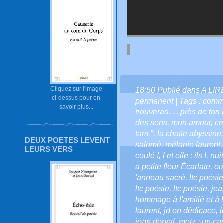
Cliquez sur l'image
18:50 Publié dans
A LI
ci-dessus pour en
permanent
| Tags :
comme
savoir plus...
trouveras…
,
près de ton 
des sens
,
mon amour
,
ce
tam."
,
la chatte abyssine
DEUX POETES LEVENT
salomé
,
mélanie laurent
LEURS VERS
coulé !
,
l et elle : ils !
,
nui
a petite fleur Écarlate
,
ou
'anneau sacré
,
ltc poésie
ltc poésie
,
ltc poésie
,
jea
hommage à l'amitié et à l
laurent
,
jd en dédicace
,
l
jean dorval
,
metz : un ca