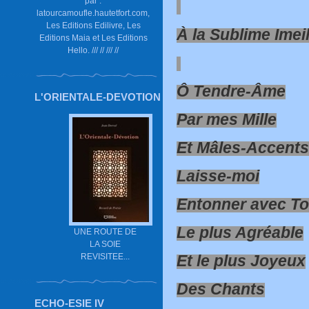
par :
latourcamoufle.hautetfort.com,
Les Editions Edilivre, Les
À la Sublime Imei
Editions Maia et Les Editions
Hello. /// // /// //
Ô Tendre-Âme
L'ORIENTALE-DEVOTION
Par mes Mille
Et Mâles-Accents
Laisse-moi
Entonner avec To
Le plus Agréable
UNE ROUTE DE
LA SOIE
REVISITEE...
Et le plus Joyeux
Des Chants
ECHO-ESIE IV