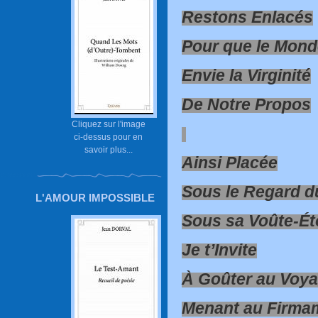
Restons Enlacés
Pour que le Mond
Envie la Virginité
De Notre Propos
Cliquez sur l'image
ci-dessus pour en
savoir plus...
Ainsi Placée
Sous le Regard d
L'AMOUR IMPOSSIBLE
Sous sa Voûte-Ét
Je t’Invite
À Goûter au Voyag
Menant au Firma