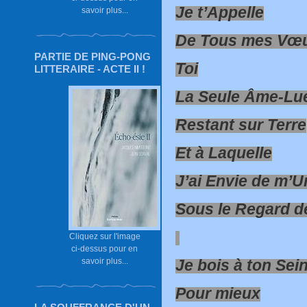
Je t’Appelle
savoir plus...
De Tous mes Vœ
PARTIE DE PING-PONG
Toi
LITTERAIRE - ACTE II !
La Seule Âme-Lu
Restant sur Terre
Et à Laquelle
J’ai Envie de m’U
Sous le Regard d
Cliquez sur l'image
ci-dessus pour en
savoir plus...
Je bois à ton Sei
Pour mieux