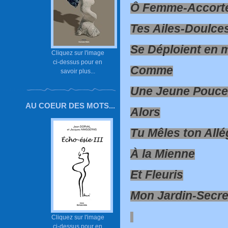
Ô Femme-Accort
Tes Ailes-Doulce
Se Déploient en 
Cliquez sur l'image
ci-dessus pour en
Comme
savoir plus...
Une Jeune Pouce
AU COEUR DES MOTS...
Alors
Tu Mêles ton All
À la Mienne
Et Fleuris
Mon Jardin-Secre
Cliquez sur l'image
ci-dessus pour en