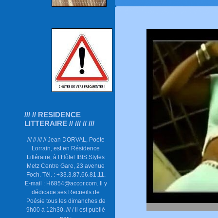
/// // RESIDENCE
LITTERAIRE // /// // ///
/// // /// // Jean DORVAL, Poète
Lorrain, est en Résidence
Littéraire, à l’Hôtel IBIS Styles
Metz Centre Gare, 23 avenue
Foch. Tél. : +33.3.87.66.81.11.
E-mail : H6854@accor.com. Il y
dédicace ses Recueils de
Poésie tous les dimanches de
9h00 à 12h30. /// / Il est publié