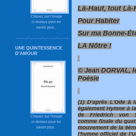
Là-Haut, tout Là-
Cliquez sur l'image
Pour Habiter
ci-dessus pour en
savoir plus...
Sur ma Bonne-Éto
LA Nôtre !
UNE QUINTESSENCE
D'AMOUR
© Jean DORVAL, le
Poésie
(1) D’après L'Ode à l
également Hymne à la 
de Friedrich von S
Cliquez sur l'image
comme finale du quatr
ci-dessus pour en
mouvement de la 9èm
savoir plus...
l'hymne officiel de l