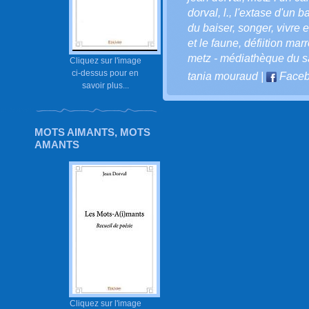
dorval
,
l.
,
l'extase d'un ba
du baiser
,
songer
,
vivre e
et le faune
,
défiition mar
metz - médiathèque du sa
Cliquez sur l'image
ci-dessus pour en
tania mouraud
|
Faceb
savoir plus...
MOTS AIMANTS, MOTS
AMANTS
Cliquez sur l'image