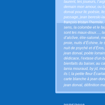
laurent
,
les joueurs
,
l’aig
demain mon amour
,
ou l
dorval pour ltc poésie
,
lt
passage
,
jean bereski-la
françois tristan l'hermite
,
sens
,
la colombe et le f
sont tes maux-doux…
,
l
d’alcôve
,
élie-salomé
,
mé
proie
,
nuits d’Échine
,
le 
nuit de psyché et d’Éros
jean dorval
,
poète lorrain
dédicace
,
l'extase d'un b
bienfaits du baiser
,
au ca
tania mouraud
,
by jd
,
mo
ils !
,
la petite fleur Écarla
carte blanche à jean dor
jean dorval
,
définition m