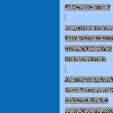
Et Celui de mon If
Je goûte à tes Ye
Pour mieux étreind
Recueillir la Clarté
De toute Beauté
Au Sonnet-Splend
Sans Trêve, je te 
À l’Heure-Furtive
Je m’élève au Zéni