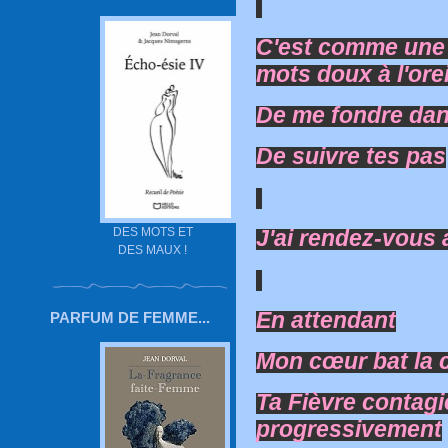
C'est comme une 
mots doux à l'orei
De me fondre dan
De suivre tes pas
DES MOTS ET
J'ai rendez-vous a
DES MAUX !
En attendant
PARFUM DE FEMME...
Mon cœur bat la
Ta Fièvre contag
progressivement