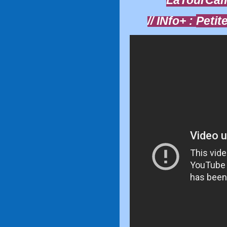
// INfo+ :
Petit