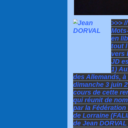
>>> /
Mots-
en li
tout 
vers 
JD es
1) Au
des Allemands, à 
dimanche 3 juin 2
cours de cette ren
qui réunit de no
par la Fédération
de Lorraine (FALI
de Jean DORVAL e