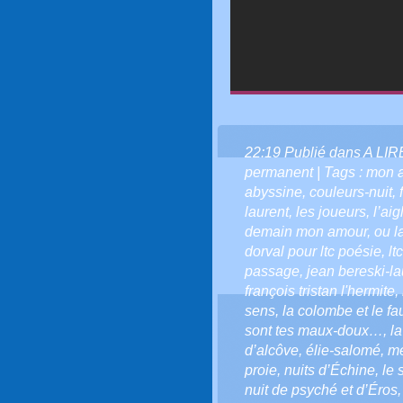
22:19 Publié dans
A LI
permanent
| Tags :
mon 
abyssine
,
couleurs-nuit
,
laurent
,
les joueurs
,
l’aig
demain mon amour
,
ou l
dorval pour ltc poésie
,
lt
passage
,
jean bereski-la
françois tristan l'hermite
,
sens
,
la colombe et le f
sont tes maux-doux…
,
l
d’alcôve
,
élie-salomé
,
mé
proie
,
nuits d’Échine
,
le 
nuit de psyché et d’Éros