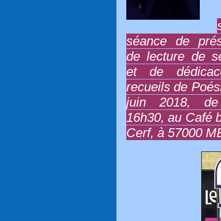
séance de prés
de lecture de 
et de dédica
recueils de Poés
juin 2018, d
16h30, au Café 
Cerf, à 57000 M