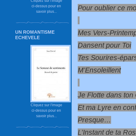
Cliquez sur l'image
Pour oublier ce m
ci-dessus pour en
savoir plus...
Mes Vers-Printem
UN ROMANTISME
ECHEVELE
Dansent pour Toi
Tes Sourires-épar
M’Ensoleillent
Je Flotte dans ton 
Cliquez sur l'image
Et ma Lyre en con
ci-dessus pour en
savoir plus...
Presque…
L’Instant de ta Ro