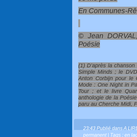
En Communes-Rêv
© Jean DORVAL,
Poésie
(1) D’après la chanson
Simple Minds ; le DVD 
Anton Corbijn pour le
Mode : One Night in Pa
Tour ; et le livre Qu
anthologie de la Poési
paru au Cherche Midi, Po
23:43 Publié dans
A LI
permanent
| Tags :
en la