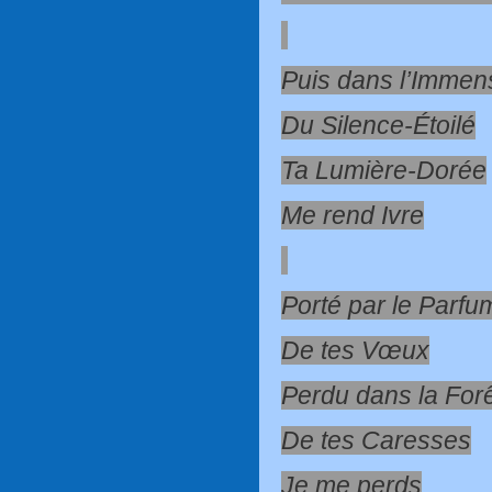
Puis dans l’Immens
Du Silence-Étoilé
Ta Lumière-Dorée
Me rend Ivre
Porté par le Parfu
De tes Vœux
Perdu dans la For
De tes Caresses
Je me perds