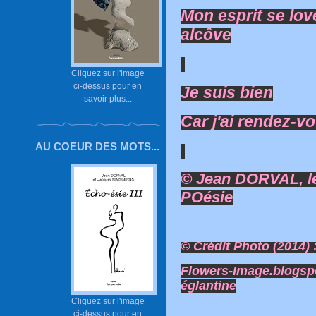
Mon esprit se lov
alcôve
Cliquez sur l'image
ci-dessus pour en
Je suis bien
savoir plus...
Car j'ai rendez-vo
AU COEUR DES MOTS...
© Jean DORVAL, le
POésie
© Crédit Photo (2014) 
Flowers-Image.blogsp
églantine
Cliquez sur l'image
ci-dessus pour en