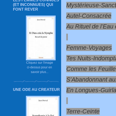
Mystérieuse-Sanct
(ET INCONNUES) QUI
FONT REVER
Autel-Consacrée
Au Rituel de l’Eau
Femme-Voyages
Tes Nuits-Indompt
Cliquez sur l'image
Comme les Feuill
ci-dessus pour en
savoir plus...
S’Abandonnant au
En Longues-Guirl
UNE ODE AU CREATEUR
Terre-Ceinte