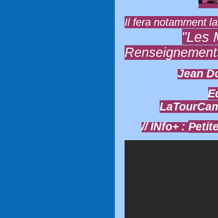
Il fera notamment l
"Les 
Renseignements
Jean Do
E
LaTourCam
// INfo+ :
Petit