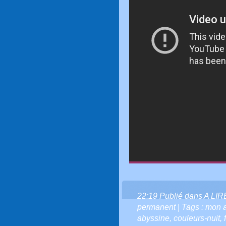
22:19 Publié dans
A LI
permanent
| Tags :
mon 
abyssine
,
couleurs-nuit
,