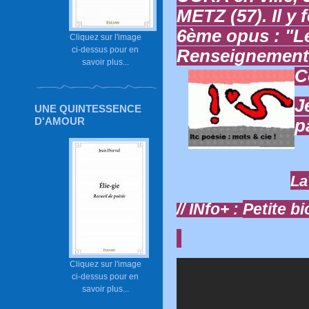
METZ (57). Il y
6ème opus : "L
Cliquez sur l'image
ci-dessus pour en
Renseignements
savoir plus...
C
J
UNE QUINTESSENCE
D'AMOUR
p
La
// INfo+ :
Petite b
Cliquez sur l'image
ci-dessus pour en
savoir plus...