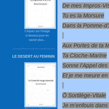
De mes Impros-Vi
Tu es la Morsure
Dans la Pomme-d
Cliquez sur l'image
ci-dessus pour en
savoir plus...
Aux Portes de ta M
Ta Cloche-Marine
LE DESERT AU FEMININ
Sonne l’Appel des
Et je me meure en 
Ô Sortilège-Vitale
Je m’enfouis dans 