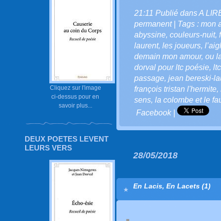
21:11 Publié dans
A LIR
permanent
| Tags :
mon 
abyssine
,
couleurs-nuit
,
laurent
,
les joueurs
,
l’aig
demain mon amour
,
ou l
dorval pour ltc poésie
,
lt
passage
,
jean bereski-la
Cliquez sur l'image
françois tristan l'hermite
,
ci-dessus pour en
sens
,
la colombe et le f
savoir plus...
Facebook
|
DEUX POETES LEVENT
LEURS VERS
28/05/2018
En Lacis, En Lacets (1)