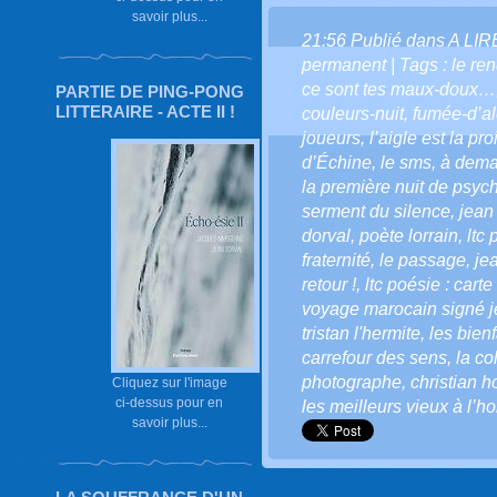
savoir plus...
21:56 Publié dans
A LI
permanent
| Tags :
le re
ce sont tes maux-doux…
PARTIE DE PING-PONG
LITTERAIRE - ACTE II !
couleurs-nuit
,
fumée-d’a
joueurs
,
l’aigle est la pro
d’Échine
,
le sms
,
à dema
la première nuit de psyc
serment du silence
,
jean
dorval
,
poète lorrain
,
ltc
fraternité
,
le passage
,
je
retour !
,
ltc poésie : cart
voyage marocain signé j
tristan l'hermite
,
les bienf
carrefour des sens
,
la co
photographe
,
christian 
Cliquez sur l'image
ci-dessus pour en
les meilleurs vieux à l’h
savoir plus...