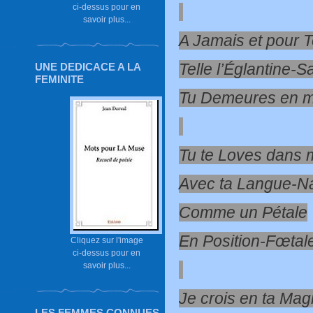
ci-dessus pour en
savoir plus...
A Jamais et pour 
Telle l’Églantine-
UNE DEDICACE A LA
FEMINITE
Tu Demeures en m
Tu te Loves dans
Avec ta Langue-Na
Comme un Pétale
En Position-Fœtal
Cliquez sur l'image
ci-dessus pour en
savoir plus...
Je crois en ta Mag
LES FEMMES CONNUES