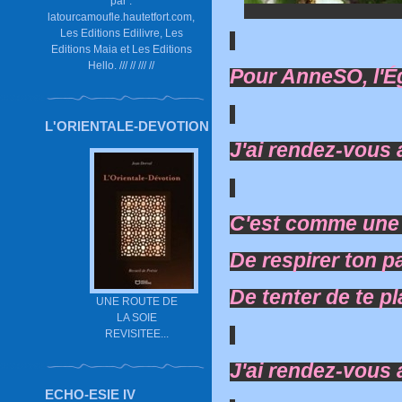
par :
latourcamoufle.hautetfort.com,
Les Editions Edilivre, Les
Editions Maia et Les Editions
Hello. /// // /// //
Pour AnneSO, l'É
L'ORIENTALE-DEVOTION
J'ai rendez-vous a
C'est comme une e
De respirer ton p
De tenter de te pl
UNE ROUTE DE
LA SOIE
REVISITEE...
J'ai rendez-vous a
ECHO-ESIE IV