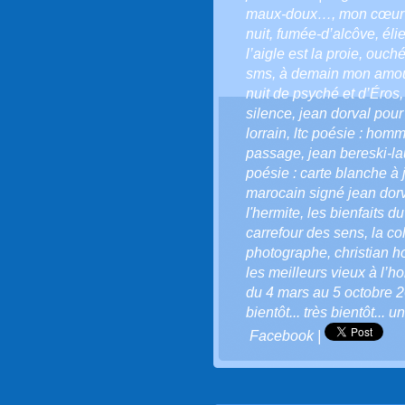
maux-doux…
,
mon cœur 
nuit
,
fumée-d’alcôve
,
éli
l’aigle est la proie
,
ouché
sms
,
à demain mon amo
nuit de psyché et d’Éros
silence
,
jean dorval pour
lorrain
,
ltc poésie : homma
passage
,
jean bereski-la
poésie : carte blanche à 
marocain signé jean dor
l'hermite
,
les bienfaits du
carrefour des sens
,
la co
photographe
,
christian 
les meilleurs vieux à l’h
du 4 mars au 5 octobre 
bientôt... très bientôt... 
Facebook
|