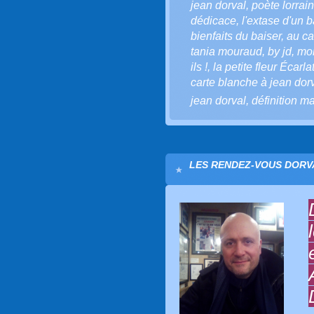
jean dorval
,
poète lorrain
dédicace
,
l'extase d'un b
bienfaits du baiser
,
au ca
tania mouraud
,
by jd
,
mo
ils !
,
la petite fleur Écarla
carte blanche à jean dor
jean dorval
,
définition m
LES RENDEZ-VOUS DORVA