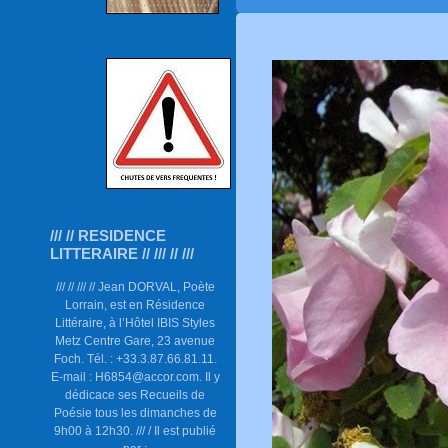
/// // RESIDENCE
LITTERAIRE // /// // ///
/// // /// // Jean DORVAL, Poète
Lorrain, est en Résidence
Littéraire, à l’Hôtel IBIS Styles
Metz Centre Gare, 23 avenue
Foch. Tél. : +33.3.87.66.81.11.
E-mail : H6854@accor.com. Il y
dédicace ses Recueils de
Poésie tous les dimanches de
9h00 à 12h30. /// / Il est publié