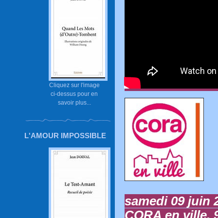
Cliquez sur l'image
ci-dessus pour en
savoir plus...
L'AMOUR IMPOSSIBLE
samedi 09 juin 
CORA en ville, 9