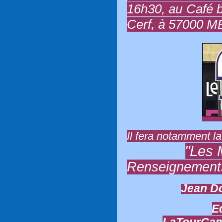
16h30, au Café 
Cerf, à 57000 M
Il fera notamment l
"Les 
Renseignements
Jean Do
E
LaTourCam