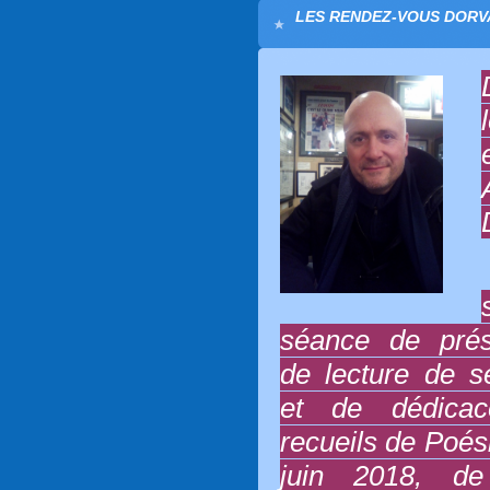
LES RENDEZ-VOUS DORVA
séance de prés
de lecture de 
et de dédica
recueils de Poés
juin 2018, d