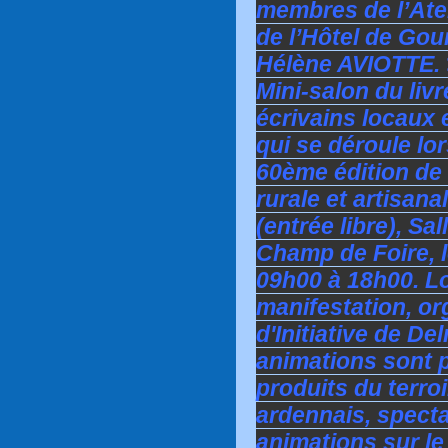
membres de l’Atel
de l’Hôtel de Gou
Hélène AVIOTTE. >
Mini-salon du liv
écrivains locaux 
qui se déroule lor
60ème édition de 
rurale et artisan
(entrée libre), Sa
Champ de Foire, l
09h00 à 18h00. L
manifestation, or
d'Initiative de D
animations sont 
produits du terro
ardennais, specta
animations sur le