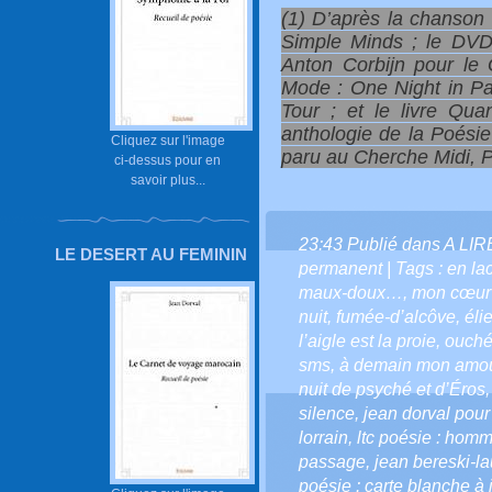
(1) D’après la chanson
Simple Minds ; le DVD 
Anton Corbijn pour le
Mode : One Night in Pa
Tour ; et le livre Qu
anthologie de la Poési
Cliquez sur l'image
paru au Cherche Midi, Po
ci-dessus pour en
savoir plus...
23:43 Publié dans
A LI
LE DESERT AU FEMININ
permanent
| Tags :
en la
maux-doux…
,
mon cœur 
nuit
,
fumée-d’alcôve
,
éli
l’aigle est la proie
,
ouché
sms
,
à demain mon amo
nuit de psyché et d’Éros
silence
,
jean dorval pour
lorrain
,
ltc poésie : homma
passage
,
jean bereski-la
poésie : carte blanche à 