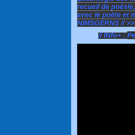
recueil de poésie,
avec le poète et 
NIMSGERNS // >>
// INfo+ :
Pe