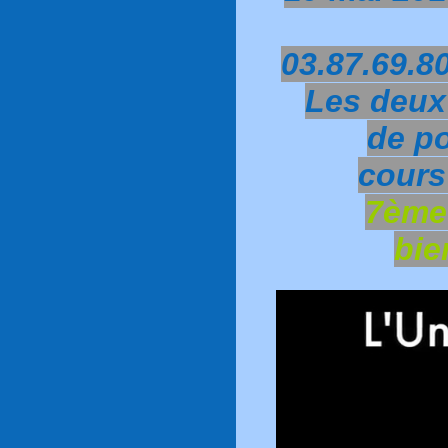
03.87.69.80
Les deux
de p
cours
7ème
bie