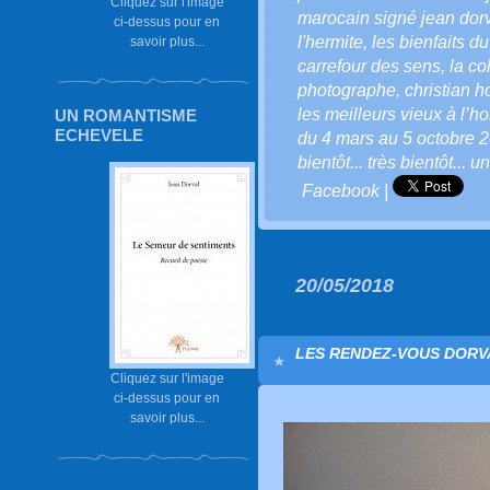
Cliquez sur l'image
marocain signé jean dor
ci-dessus pour en
l'hermite
,
les bienfaits du
savoir plus...
carrefour des sens
,
la co
photographe
,
christian 
les meilleurs vieux à l’h
UN ROMANTISME
ECHEVELE
du 4 mars au 5 octobre 
bientôt... très bientôt... 
Facebook
|
20/05/2018
LES RENDEZ-VOUS DORVA
Cliquez sur l'image
ci-dessus pour en
savoir plus...