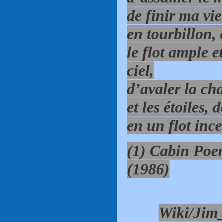
de finir ma vie
en tourbillon, 
le flot ample e
ciel,
d’avaler la cha
et les étoiles
en un flot ince
(1) Cabin Poe
(1986)
Wiki/Jim