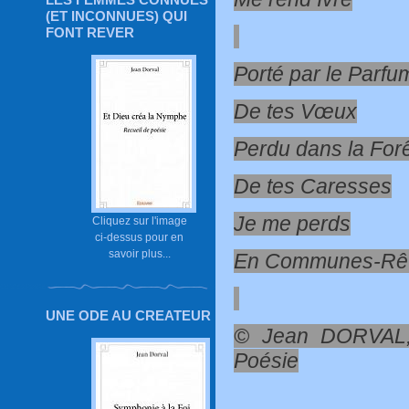
(ET INCONNUES) QUI
FONT REVER
Porté par le Parfu
De tes Vœux
Perdu dans la For
De tes Caresses
Je me perds
Cliquez sur l'image
ci-dessus pour en
savoir plus...
En Communes-Rêv
UNE ODE AU CREATEUR
© Jean DORVAL,
Poésie