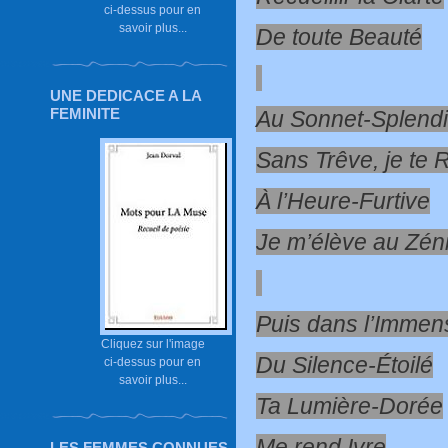
ci-dessus pour en
savoir plus...
De toute Beauté
UNE DEDICACE A LA
FEMINITE
Au Sonnet-Splend
Sans Trêve, je te 
À l’Heure-Furtive
Je m’élève au Zéni
Puis dans l’Immens
Cliquez sur l'image
Du Silence-Étoilé
ci-dessus pour en
savoir plus...
Ta Lumière-Dorée
Me rend Ivre
LES FEMMES CONNUES