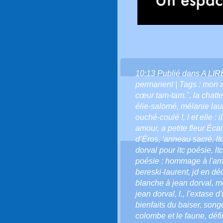
10:13 Publié dans
A LI
permanent
| Tags :
mon 
cœur tam-tam."
,
la chatt
élie-salomé
,
mélanie lau
ouché-coulé !
,
l et elle : il
amour
,
a petite fleur Écar
d’Éros
,
'anneau sacré
,
lt
dorval pour ltc poésie
,
lt
poésie : hommage à l'amiti
bereski-laurent
,
jd en dé
blanche à jean dorval
,
me
jean dorval
,
l.
,
l'extase d
bienfaits du baiser
,
song
colombe et le faune
,
défi