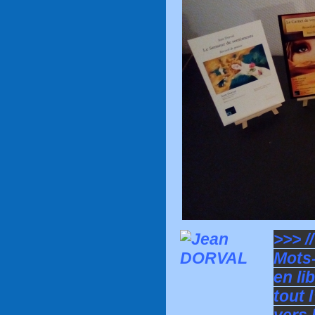
>>> /
Mots-
en li
tout 
vers 