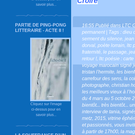
Croire
savoir plus...
PARTIE DE PING-PONG
16:55 Publié dans
LTC 
LITTERAIRE - ACTE II !
permanent
| Tags :
dieu 
serment du silence
,
jean
dorval
,
poète lorrain
,
ltc
fraternité
,
le passage
,
je
retour !
,
ltc poésie : cart
voyage marocain signé j
tristan l'hermite
,
les bienf
carrefour des sens
,
la co
photographe
,
christian 
les meilleurs vieux à l’h
du 4 mars au 5 octobre 
Cliquez sur l'image
bientôt... très bientôt... 
ci-dessus pour en
interview de tania
,
signés
savoir plus...
metz
,
2015
,
vitrine éphé
et passionnés
,
vous invi
à partir de 17h00
,
la mag