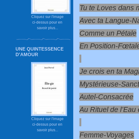
Tu te Loves dans
Cliquez sur l'image
Avec ta Langue-Na
ci-dessus pour en
savoir plus...
Comme un Pétale
En Position-Fœtal
UNE QUINTESSENCE
D'AMOUR
Je crois en ta Mag
Mystérieuse-Sanct
Autel-Consacrée
Au Rituel de l’Eau
Cliquez sur l'image
ci-dessus pour en
savoir plus...
Femme-Voyages