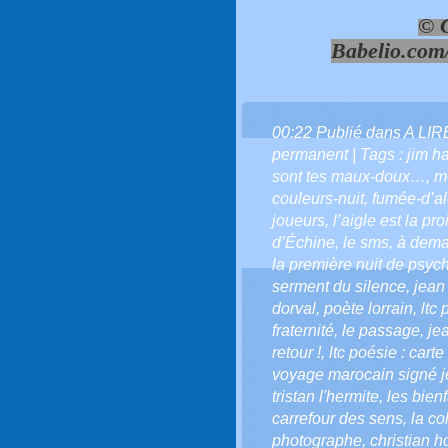
© C
Babelio.com
00:22 Publié dans
A LI
permanent
| Tags :
jim h
sont tes maux-doux…
,
m
couleurs-nuit
,
fumée-d’a
joueurs
,
l’aigle est la pro
d’Échine
,
le sms
,
à dema
la première nuit de psyc
serment du silence
,
jean
dorval
,
poète lorrain
,
ltc
fraternité
,
le passage
,
je
retour !
,
ltc poésie : cart
voyage marocain signé j
tristan l'hermite
,
les bienf
carrefour des sens
,
la co
photographe
,
christian 