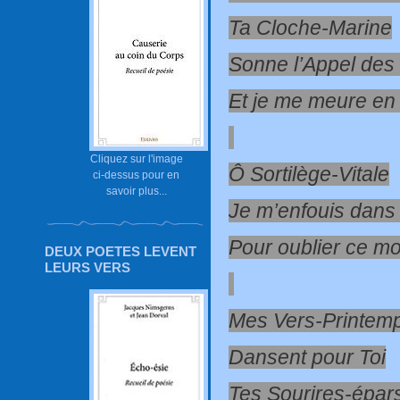
Ta Cloche-Marine
Sonne l’Appel des
Et je me meure en 
Cliquez sur l'image
Ô Sortilège-Vitale
ci-dessus pour en
savoir plus...
Je m’enfouis dans 
Pour oublier ce m
DEUX POETES LEVENT
LEURS VERS
Mes Vers-Printem
Dansent pour Toi
Tes Sourires-épar