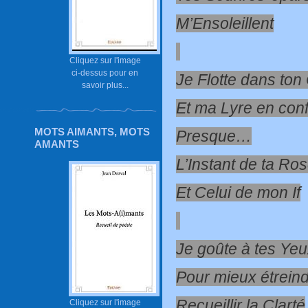
M’Ensoleillent
Cliquez sur l'image
ci-dessus pour en
Je Flotte dans ton 
savoir plus...
Et ma Lyre en con
MOTS AIMANTS, MOTS
Presque…
AMANTS
L’Instant de ta Ro
Et Celui de mon If
Je goûte à tes Ye
Pour mieux étreind
Recueillir la Clarté
Cliquez sur l'image