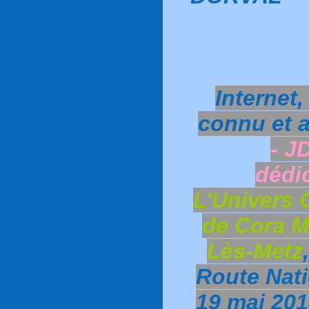
Internet,
connu et a
- J
dédi
L’Univers 
de Cora M
Lès-Metz
Route Nati
19 mai 201