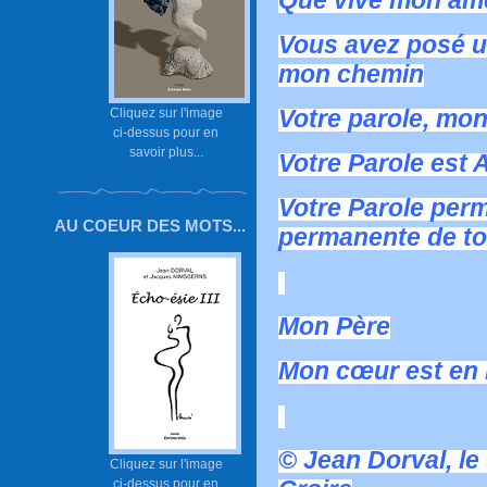
Que vive mon âme
Vous avez posé u
mon chemin
Votre parole, mon
Cliquez sur l'image
ci-dessus pour en
savoir plus...
Votre Parole est 
Votre Parole perm
AU COEUR DES MOTS...
permanente de to
Mon Père
Mon cœur est en P
© Jean Dorval, le
Cliquez sur l'image
ci-dessus pour en