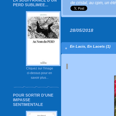
LA SOUFFRANCE D'UN
de cristal
,
au cpm
,
un été
PERD SUBLIMEE...
28/05/2018
En Lacis, En Lacets (1)
Cliquez sur l'image
ci-dessus pour en
savoir plus...
POUR SORTIR D'UNE
IMPASSE
SENTIMENTALE