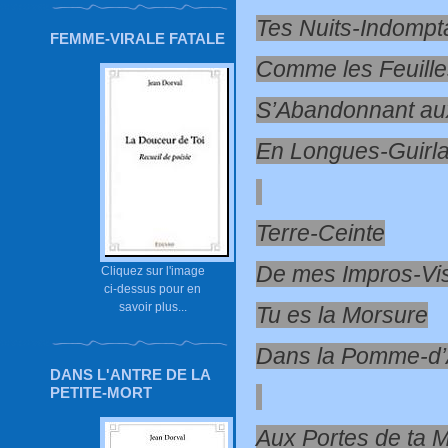
Tes Nuits-Indompt
FEMME-VIRALE FATALE
Comme les Feuill
S’Abandonnant au
En Longues-Guirl
Terre-Ceinte
De mes Impros-Vi
Cliquez sur l'image
ci-dessus pour en
savoir plus...
Tu es la Morsure
Dans la Pomme-d
DANS L'ANTRE DE LA
PETITE-MORT
Aux Portes de ta M