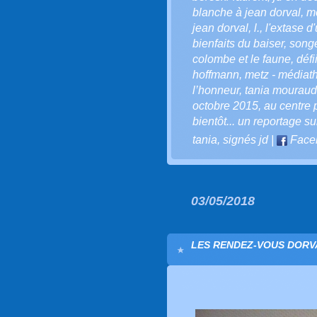
blanche à jean dorval
,
me
jean dorval
,
l.
,
l'extase d
bienfaits du baiser
,
song
colombe et le faune
,
défi
hoffmann
,
metz - médiath
l’honneur
,
tania mouraud
octobre 2015
,
au centre
bientôt... un reportage su
tania
,
signés jd
|
Face
03/05/2018
LES RENDEZ-VOUS DORVA