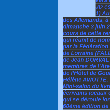
JD es
1) Au
des Allemands, à 
dimanche 3 juin 2
cours de cette ren
qui réunit de no
par la Fédération
de Lorraine (FALI
de Jean DORVAL e
membres de l’Atel
de l’Hôtel de Gou
Hélène AVIOTTE. >
Mini-salon du liv
écrivains locaux 
qui se déroule lor
60ème édition de 