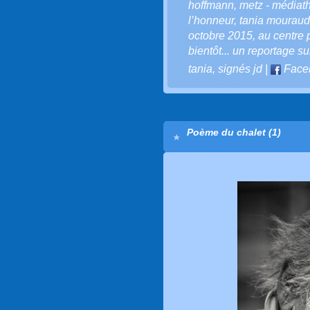
hoffmann
,
metz - médiath
l’honneur
,
tania mouraud
octobre 2015
,
au centre
bientôt... un reportage su
tania
,
signés jd
|
Face
Poème du chalet (1)