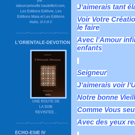
par :
J’aimerais tant él
latourcamoufle.hautetfort.com,
Les Editions Edilivre, Les
Editions Maia et Les Editions
Voir Votre Créat
Hello. /// // /// //
le faire
Avec l’Amour infi
L'ORIENTALE-DEVOTION
enfants
Seigneur
J’aimerais voir l’
Notre bonne Vieil
UNE ROUTE DE
LA SOIE
Comme Vous seul 
REVISITEE...
Avec des yeux re
ECHO-ESIE IV