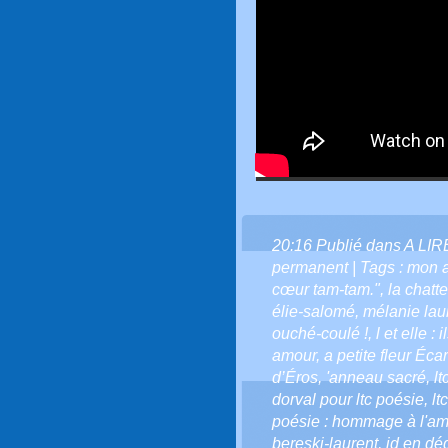
20:16 Publié dans
A LI
permanent
| Tags :
mon 
cœur tam-tam."
,
la chatt
élie-salomé
,
mélanie lau
ouché-coulé !
,
l et elle : il
amour
,
a petite fleur Écar
d’Éros
,
'anneau sacré
,
lt
dorval pour ltc poésie
,
lt
poésie : hommage à l'amiti
bereski-laurent
,
jd en dé