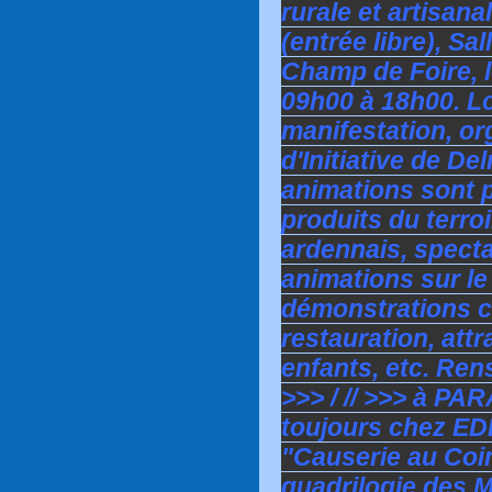
rurale et artisan
(entrée libre), Sa
Champ de Foire, l
09h00 à 18h00. L
manifestation, or
d'Initiative de D
animations sont 
produits du terro
ardennais, specta
animations sur le
démonstrations cu
restauration, attr
enfants, etc. Ren
>>> / // >>> à PA
toujours chez ED
"Causerie au Coin
quadrilogie des M