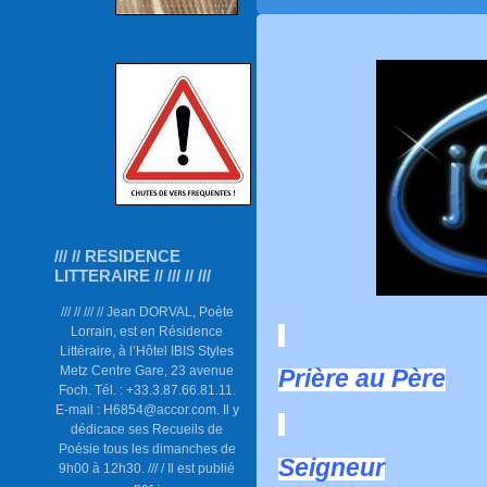
/// // RESIDENCE
LITTERAIRE // /// // ///
/// // /// // Jean DORVAL, Poète
Lorrain, est en Résidence
Littéraire, à l’Hôtel IBIS Styles
Metz Centre Gare, 23 avenue
Prière au Père
Foch. Tél. : +33.3.87.66.81.11.
E-mail : H6854@accor.com. Il y
dédicace ses Recueils de
Poésie tous les dimanches de
Seigneur
9h00 à 12h30. /// / Il est publié