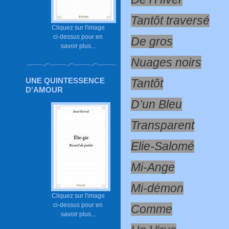
Tantôt traversé
Cliquez sur l'image
ci-dessus pour en
De gros
savoir plus...
Nuages noirs
UNE QUINTESSENCE
Tantôt
D'AMOUR
D’un Bleu
Transparent
Elie-Salomé
Mi-Ange
Mi-démon
Cliquez sur l'image
ci-dessus pour en
Comme
savoir plus...