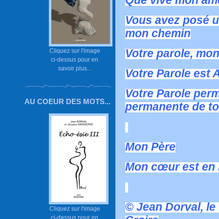
Que vive mon âme
Vous avez posé u
mon chemin
Votre parole, mon
Cliquez sur l'image
ci-dessus pour en
savoir plus...
Votre Parole est 
Votre Parole perm
AU COEUR DES MOTS...
permanente de to
Mon Père
Mon cœur est en P
© Jean Dorval, le
Cliquez sur l'image
ci-dessus pour en