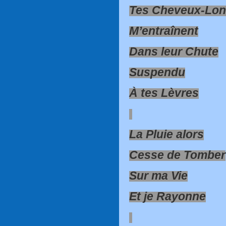
Tes Cheveux-Lo
M’entraînent
Dans leur Chute
Suspendu
À tes Lèvres
La Pluie alors
Cesse de Tomber
Sur ma Vie
Et je Rayonne