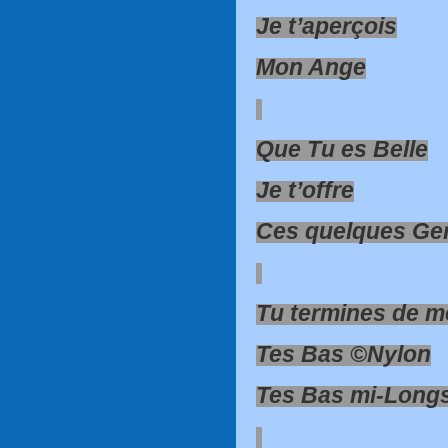
Je t’aperçois
Mon Ange
Que Tu es Belle
Je t’offre
Ces quelques Ge
Tu termines de m
Tes Bas ©Nylon
Tes Bas mi-Long