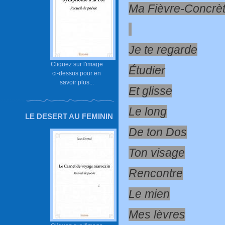
Ma Fièvre-Concrè
Je te regarde
Cliquez sur l'image
Étudier
ci-dessus pour en
savoir plus...
Et glisse
Le long
LE DESERT AU FEMININ
De ton Dos
Ton visage
Rencontre
Le mien
Mes lèvres