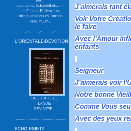
par :
J’aimerais tant él
latourcamoufle.hautetfort.com,
Les Editions Edilivre, Les
Editions Maia et Les Editions
Voir Votre Créat
Hello. /// // /// //
le faire
Avec l’Amour infi
L'ORIENTALE-DEVOTION
enfants
Seigneur
J’aimerais voir l’
Notre bonne Vieil
UNE ROUTE DE
LA SOIE
Comme Vous seul 
REVISITEE...
Avec des yeux re
ECHO-ESIE IV