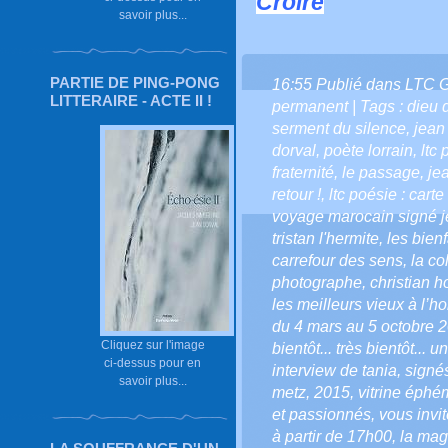
Croire
savoir plus...
PARTIE DE PING-PONG
16:55 Publié dans
LTC 
LITTERAIRE - ACTE II !
permanent
| Tags :
dieu 
serment du silence
,
jean
dorval
,
poète lorrain
,
ltc
fraternité
,
le passage
,
je
retour !
,
ltc poésie : cart
voyage marocain signé j
tristan l'hermite
,
les bienf
carrefour des sens
,
la co
photographe
,
christian 
les meilleurs vieux à l’h
du 4 mars au 5 octobre 
Cliquez sur l'image
bientôt... très bientôt... 
ci-dessus pour en
interview de tania
,
signés
savoir plus...
metz
,
2015
,
vitrine éphé
et passionnés
,
vous invi
à partir de 17h00
,
la mag