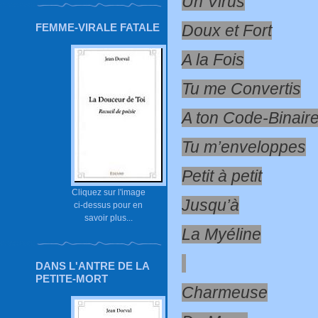
Un Virus
Doux et Fort
FEMME-VIRALE FATALE
A la Fois
Tu me Convertis
A ton Code-Binair
Tu m’enveloppes
Petit à petit
Cliquez sur l'image
Jusqu’à
ci-dessus pour en
savoir plus...
La Myéline
DANS L'ANTRE DE LA
PETITE-MORT
Charmeuse