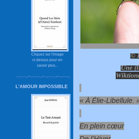
© P
Cliquez sur l'image
ci-dessus pour en
savoir plus...
Une (l
Wiktiona
L'AMOUR IMPOSSIBLE
« À Élie-Libellule. 
En plein cœur
De l’Hiver