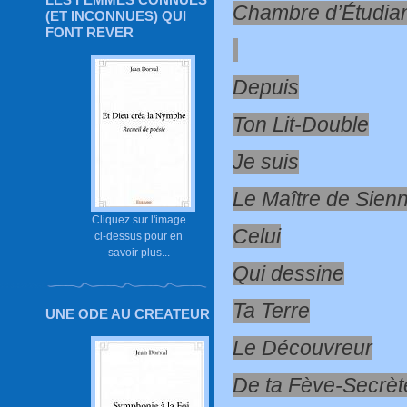
Chambre d’Étudia
(ET INCONNUES) QUI
FONT REVER
Depuis
Ton Lit-Double
Je suis
Le Maître de Sien
Cliquez sur l'image
Celui
ci-dessus pour en
savoir plus...
Qui dessine
Ta Terre
UNE ODE AU CREATEUR
Le Découvreur
De ta Fève-Secrèt