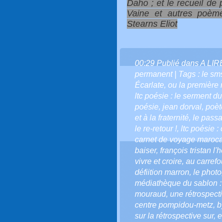
Daho ; et le recueil de
Vaine et autres poè
Stearns Eliot
00:29 Publié dans
A LI
permanent
| Tags :
le sm
Écarlate
,
ou la première 
ltc poésie : le serment d
poésie
,
jean dorval
,
poèt
et à la fraternité
,
le pass
le re-retour !
,
ltc poésie :
carnet de voyage maroca
baiser
,
françois tristan l'
vivre et croire
,
au carrefo
défiition marron
,
le phot
médiathèque du sablon : 
mouraud
,
une rétrospect
centre pompidou-metz
,
b
sur la rétrospective sur
,
e