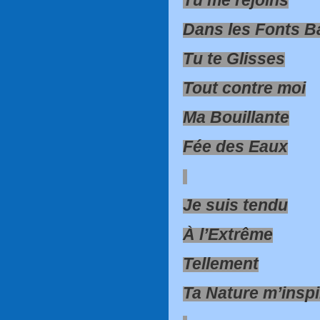
Dans les Fonts 
Tu te Glisses
Tout contre moi
Ma Bouillante
Fée des Eaux
Je suis tendu
À l’Extrême
Tellement
Ta Nature m’inspi