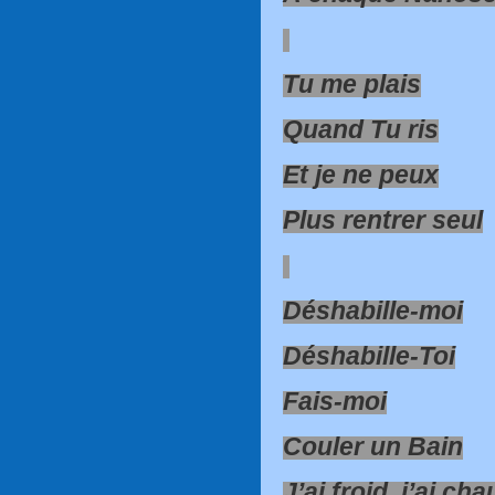
Tu me plais
Quand Tu ris
Et je ne peux
Plus rentrer seul
Déshabille-moi
Déshabille-Toi
Fais-moi
Couler un Bain
J’ai froid, j’ai ch