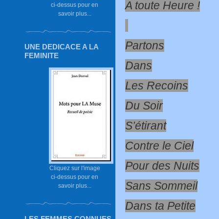
A toute Heure !
ci-dessus pour en
savoir plus...
Partons
UNE DEDICACE A LA
FEMINITE
Dans
Les Recoins
Du Soir
S’étirant
Contre le Ciel
Pour des Nuits
Cliquez sur l'image
ci-dessus pour en
Sans Sommeil
savoir plus...
Dans ta Petite
LES FEMMES CONNUES