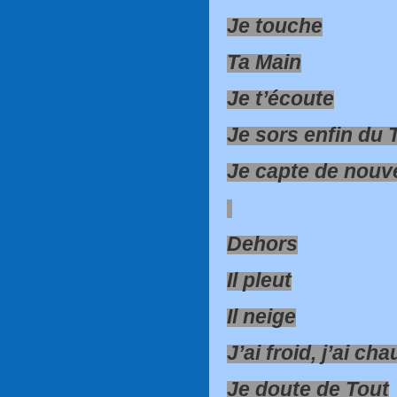
Je touche
Ta Main
Je t’écoute
Je sors enfin du 
Je capte de nouv
Dehors
Il pleut
Il neige
J’ai froid, j’ai ch
Je doute de Tout