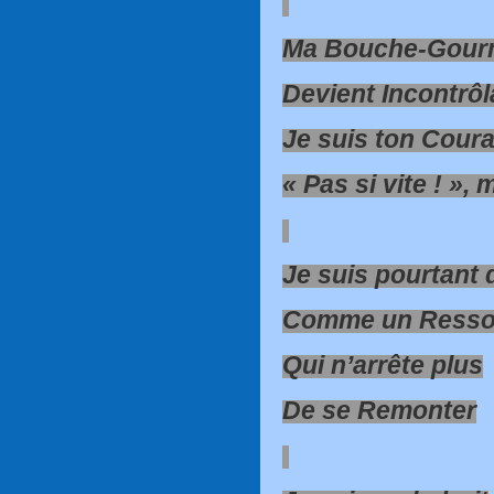
Ma Bouche-Gour
Devient Incontrôl
Je suis ton Coura
« Pas si vite ! »,
Je suis pourtant 
Comme un Resso
Qui n’arrête plus
De se Remonter