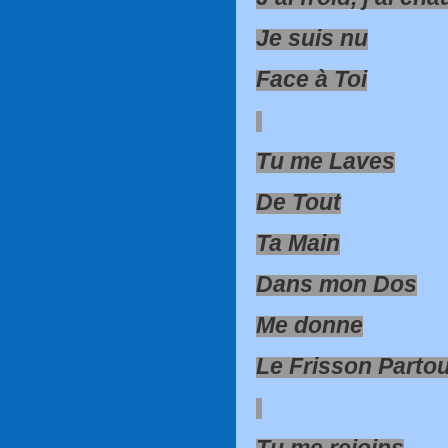
Je suis nu
Face à Toi
Tu me Laves
De Tout
Ta Main
Dans mon Dos
Me donne
Le Frisson Partou
Tu me rejoins