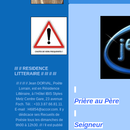
/// // RESIDENCE
LITTERAIRE // /// // ///
/// // /// // Jean DORVAL, Poète
Lorrain, est en Résidence
Littéraire, à l’Hôtel IBIS Styles
Metz Centre Gare, 23 avenue
Prière au Père
Foch. Tél. : +33.3.87.66.81.11.
E-mail : H6854@accor.com. Il y
dédicace ses Recueils de
Poésie tous les dimanches de
Seigneur
9h00 à 12h30. /// / Il est publié