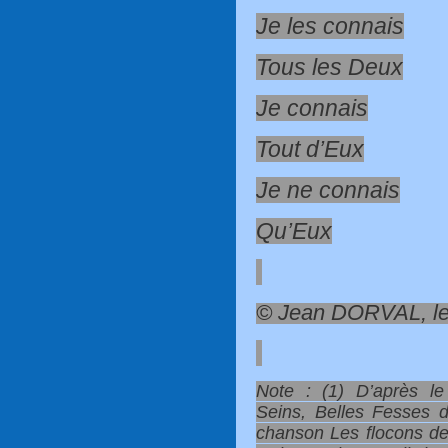
Je les connais
Tous les Deux
Je connais
Tout d’Eux
Je ne connais
Qu’Eux
© Jean DORVAL, le 
Note : (1) D’après l
Seins, Belles Fesses 
chanson Les flocons de 