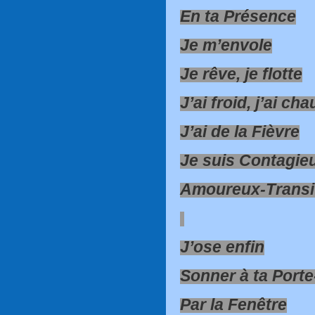
En ta Présence
Je m’envole
Je rêve, je flotte
J’ai froid, j’ai ch
J’ai de la Fièvre
Je suis Contagie
Amoureux-Transi
J’ose enfin
Sonner à ta Port
Par la Fenêtre