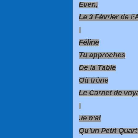
Even,
Le 3 Février de l’
Féline
Tu approches
De la Table
Où trône
Le Carnet de voy
Je n’ai
Qu’un Petit Quart