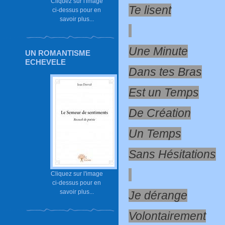
Cliquez sur l'image
Te lisent
ci-dessus pour en
savoir plus...
Une Minute
UN ROMANTISME
ECHEVELE
Dans tes Bras
Est un Temps
De Création
Un Temps
Sans Hésitations
Cliquez sur l'image
ci-dessus pour en
savoir plus...
Je dérange
Volontairement