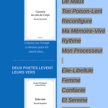
De Maux
Ton Poison-Lent
Reconfigure
Ma Mémoire-Vive
Rythme
Cliquez sur l'image
ci-dessus pour en
Mon Processeur
savoir plus...
DEUX POETES LEVENT
Élie-Libellule
LEURS VERS
Femme
Confiante
Et Sereine