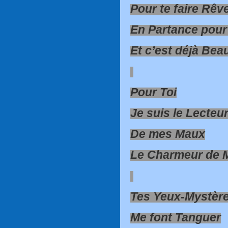
Pour te faire Rêv
En Partance pour
Et c’est déjà Be
Pour Toi
Je suis le Lecteu
De mes Maux
Le Charmeur de 
Tes Yeux-Mystèr
Me font Tanguer