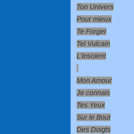
Ton Univers
Pour mieux
Te Forger
Tel Vulcain
L’Insolent
Mon Amour
Je connais
Tes Yeux
Sur le Bout
Des Doigts