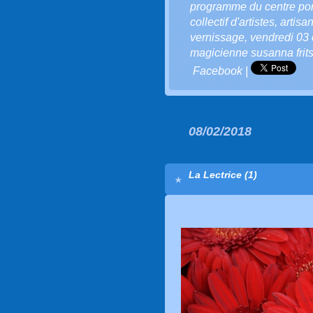
programme du centre p
collectif d'artistes
,
artisa
vernissage
,
vendredi 03
magicienne susanna fritsc
Facebook
|
08/02/2018
La Lectrice (1)