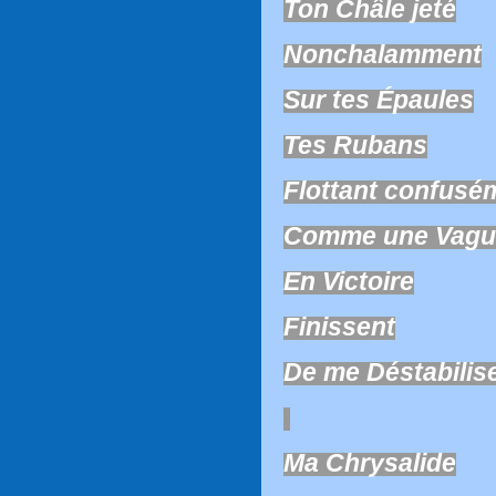
Ton Châle jeté
Nonchalamment
Sur tes Épaules
Tes Rubans
Flottant confusé
Comme une Vagu
En Victoire
Finissent
De me Déstabilis
Ma Chrysalide