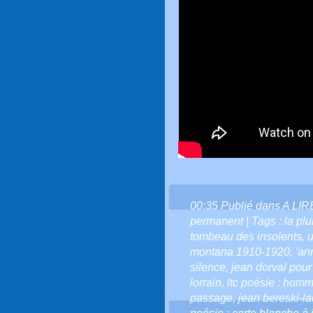
00:35 Publié dans
A LI
permanent
| Tags :
la pl
tombeau des insolents
,
u
montana 1910-1920
,
'an
silence
,
jean dorval pour
lorrain
,
ltc poésie : homma
passage
,
jean bereski-la