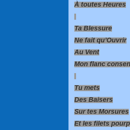
À toutes Heures
Ta Blessure
Ne fait qu’Ouvrir
Au Vent
Mon flanc consen
Tu mets
Des Baisers
Sur tes Morsures
Et les filets pour