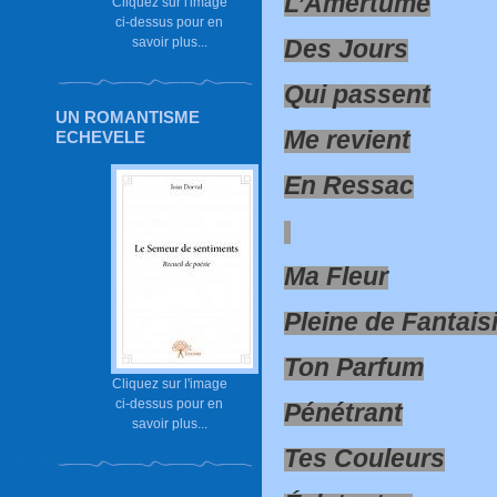
L’Amertume
Cliquez sur l'image
ci-dessus pour en
savoir plus...
Des Jours
Qui passent
UN ROMANTISME
Me revient
ECHEVELE
En Ressac
Ma Fleur
Pleine de Fantais
Ton Parfum
Cliquez sur l'image
ci-dessus pour en
Pénétrant
savoir plus...
Tes Couleurs