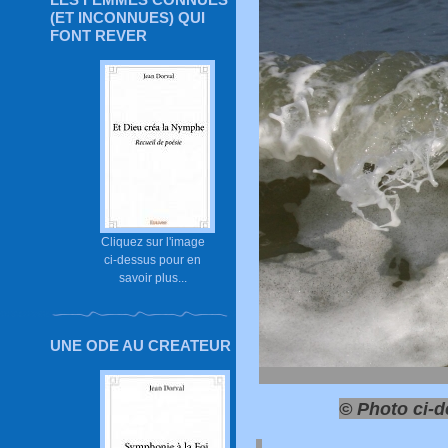
(ET INCONNUES) QUI
FONT REVER
Cliquez sur l'image
ci-dessus pour en
savoir plus...
UNE ODE AU CREATEUR
© Photo ci-d