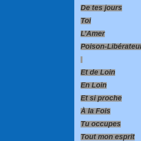
De tes jours
Toi
L’Amer
Poison-Libérateu
Et de Loin
En Loin
Et si proche
À la Fois
Tu occupes
Tout mon esprit