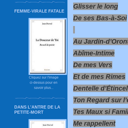
Glisser le long
FEMME-VIRALE FATALE
De ses Bas-à-Soi
Au Jardin-d’Oron
Abîme-Intime
De mes Vers
Et de mes Rimes
Cliquez sur l'image
ci-dessus pour en
Dentelle d’Étincel
savoir plus...
Ton Regard sur l’
DANS L'ANTRE DE LA
Tes Maux si Famil
PETITE-MORT
Me rappellent