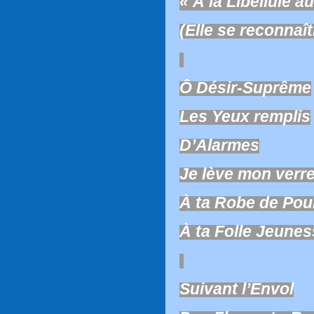
«
À la Libellule a
(Elle se reconnaîtr
Ô Désir-Suprême
Les Yeux remplis
D’Alarmes
Je lève mon verr
À ta Robe de Pou
À ta Folle Jeune
Suivant l’Envol