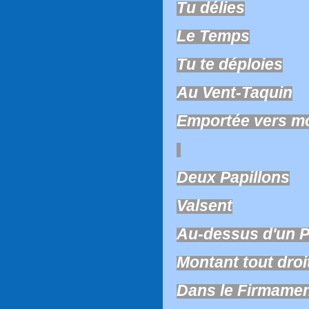
Tu délies
Le Temps
Tu te déploies
Au Vent-Taquin
Emportée vers m
Deux Papillons
Valsent
Au-dessus d'un P
Montant tout droi
Dans le Firmame