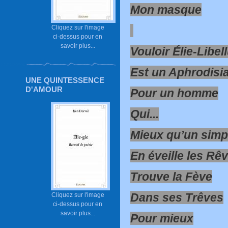
Mon masque
Cliquez sur l'image
ci-dessus pour en
savoir plus...
Vouloir Élie-Libel
Est un Aphrodisi
UNE QUINTESSENCE
D'AMOUR
Pour un homme
Qui...
Mieux qu’un simp
En éveille les Rê
Trouve la Fève
Dans ses Trêves
Cliquez sur l'image
ci-dessus pour en
savoir plus...
Pour mieux