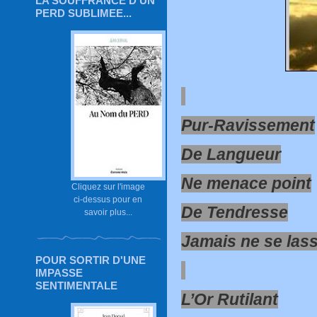
LA SOUFFRANCE D'UN
PERD SUBLIMEE...
Pur-Ravissement
De Langueur
Ne menace point
Cliquez sur l'image
ci-dessus pour en
De Tendresse
savoir plus...
Jamais ne se las
POUR SORTIR D'UNE
IMPASSE
SENTIMENTALE
L’Or Rutilant