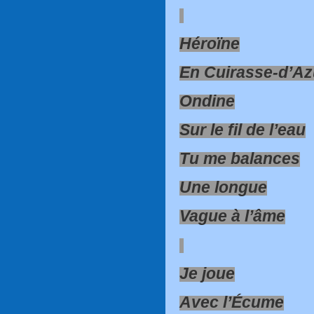
Héroïne
En Cuirasse-d’Az
Ondine
Sur le fil de l’eau
Tu me balances
Une longue
Vague à l’âme
Je joue
Avec l’Écume