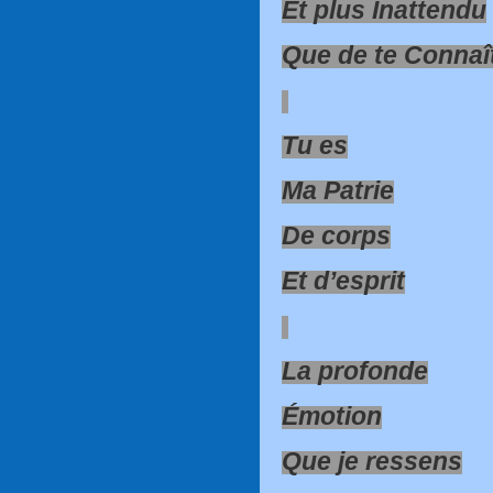
Et plus Inattendu
Que de te Connaî
Tu es
Ma Patrie
De corps
Et d’esprit
La profonde
Émotion
Que je ressens