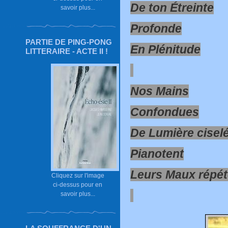
De ton Étreinte
savoir plus...
Profonde
PARTIE DE PING-PONG
En Plénitude
LITTERAIRE - ACTE II !
Nos Mains
Confondues
De Lumière cisel
Pianotent
Leurs Maux répé
Cliquez sur l'image
ci-dessus pour en
savoir plus...