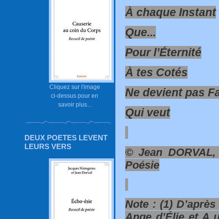
À chaque Instant
Que...
Pour l’Éternité
À tes Cotés
Cliquez sur l'image
Ne devient pas F
ci-dessus pour en
savoir plus...
Qui veut
DEUX POETES LEVENT
LEURS VERS
© Jean DORVAL, l
Poésie
Note : (1) D’aprè
Ange d’Élie et A 