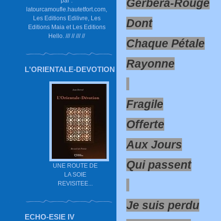
Gerbera-Rouge
par :
latourcamoufle.hautetfort.com,
Les Editions Edilivre, Les
Dont
Editions Maia et Les Editions
Hello. /// // /// //
Chaque Pétale
Rayonne
L'ORIENTALE-DEVOTION
Fragile
Offerte
Aux Jours
Qui passent
UNE ROUTE DE
LA SOIE
REVISITEE...
Je suis perdu
ECHO-ESIE IV