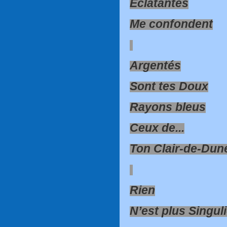
Éclatantes
Me confondent
Argentés
Sont tes Doux
Rayons bleus
Ceux de...
Ton Clair-de-Dun
Rien
N’est plus Singuli