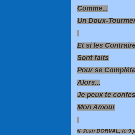
Comme...
Un Doux-Tourme
Et si les Contrair
Sont faits
Pour se Compléte
Alors...
Je peux te confe
Mon Amour
© Jean DORVAL, le 9 j