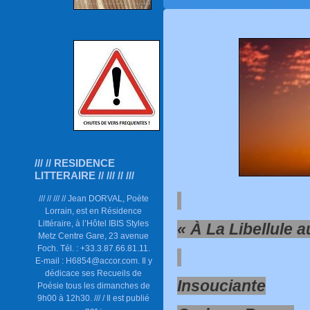
/// // RESIDENCE
LITTERAIRE // /// // ///
/// // /// // Jean DORVAL, Poète
Lorrain, est en Résidence
Littéraire, à l’Hôtel IBIS Styles
«
À La Libellule a
Metz Centre Gare, 23 avenue
Foch. Tél. : +33.3.87.66.81.11.
E-mail : H6854@accor.com. Il y
dédicace ses Recueils de
Insouciante
Poésie tous les dimanches de
9h00 à 12h30. /// / Il est publié