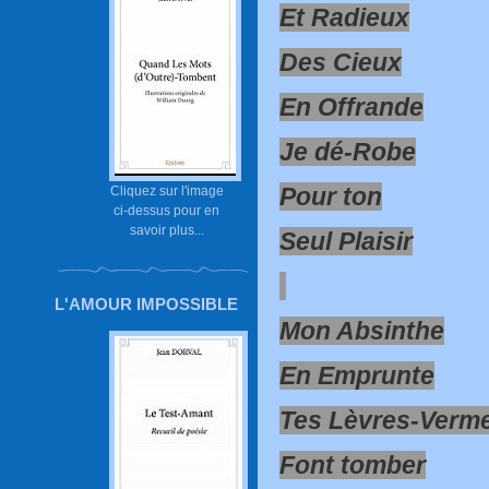
Et Radieux
Des Cieux
En Offrande
Je dé-Robe
Pour ton
Cliquez sur l'image
ci-dessus pour en
savoir plus...
Seul Plaisir
L'AMOUR IMPOSSIBLE
Mon Absinthe
En Emprunte
Tes Lèvres-Verme
Font tomber