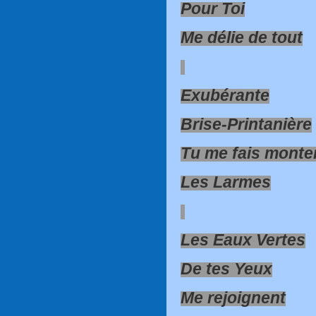
Pour Toi
Me délie de tout
Exubérante
Brise-Printanière
Tu me fais monte
Les Larmes
Les Eaux Vertes
De tes Yeux
Me rejoignent