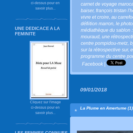
ci-dessus pour en
carnet de voyage maroca
savoir plus...
baiser
,
françois tristan l'
vivre et croire
,
au carrefo
défiition marron
,
le phot
UNE DEDICACE A LA
médiathèque du sablon : 
FEMINITE
mouraud
,
une rétrospect
centre pompidou-metz
,
b
sur la rétrospective sur
,
e
programme du centre p
Facebook
|
09/01/2018
Cliquez sur l'image
ci-dessus pour en
La Plume en Amertume (1)
savoir plus...
LES FEMMES CONNUES