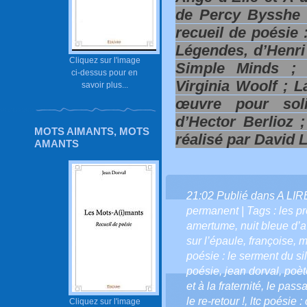
de Percy Bysshe S
recueil de poésie
Légendes, d’Henri
Cliquez sur l'image
Simple Minds ;
ci-dessus pour en
Virginia Woolf ; 
savoir plus...
œuvre pour soli
d’Hector Berlioz 
MOTS AIMANTS, MOTS
réalisé par David 
AMANTS
21:02 Publié dans
A LI
permanent
| Tags :
les p
amertume
,
nuit bleue d’a
sur l’épaule
,
françoise
,
m
poésie : le serment du si
poésie
,
jean dorval
,
poèt
et à la fraternité
,
le pass
le re-retour !
,
ltc poésie :
Cliquez sur l'image