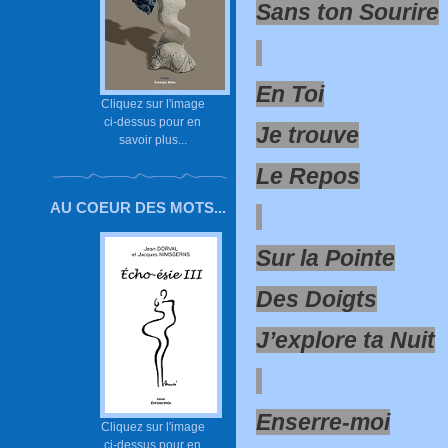
Sans ton Sourire
En Toi
Cliquez sur l'image
ci-dessus pour en
Je trouve
savoir plus...
Le Repos
AU COEUR DES MOTS...
Sur la Pointe
Des Doigts
J’explore ta Nuit
Enserre-moi
Cliquez sur l'image
ci-dessus pour en