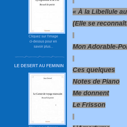
«
À la Libellule a
(Elle se reconnaîtr
Cliquez sur l'image
ci-dessus pour en
Mon Adorable-Po
savoir plus...
LE DESERT AU FEMININ
Ces quelques
Notes de Piano
Me donnent
Le Frisson