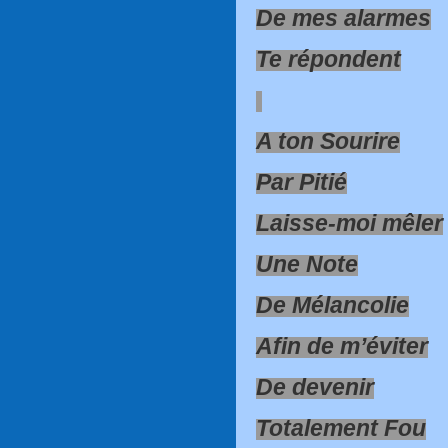
De mes alarmes
Te répondent
A ton Sourire
Par Pitié
Laisse-moi mêler
Une Note
De Mélancolie
Afin de m’éviter
De devenir
Totalement Fou