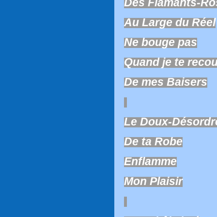
Des Flamants-Ro
Au Large du Réel
Ne bouge pas
Quand je te reco
De mes Baisers
Le Doux-Désordr
De ta Robe
Enflamme
Mon Plaisir