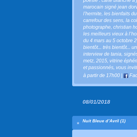
poésie : carte blanche à 
marocain signé jean dor
l'hermite
,
les bienfaits du
carrefour des sens
,
la co
photographe
,
christian 
les meilleurs vieux à l’h
du 4 mars au 5 octobre 
bientôt... très bientôt... 
interview de tania
,
signés
metz
,
2015
,
vitrine éphé
et passionnés
,
vous invi
à partir de 17h00
|
Fac
08/01/2018
Nuit Bleue d’Avril (1)