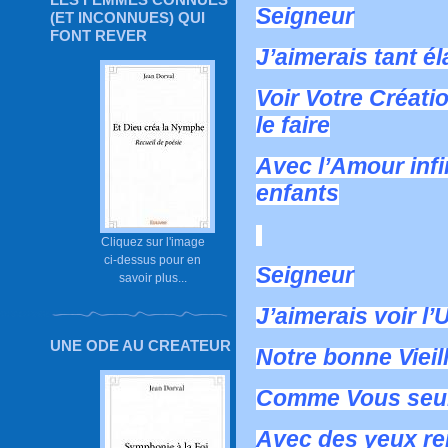
Seigneur
(ET INCONNUES) QUI
FONT REVER
J’aimerais tant él
Voir Votre Créat
le faire
Avec l’Amour infi
enfants
Cliquez sur l'image
ci-dessus pour en
Seigneur
savoir plus...
J’aimerais voir l’
UNE ODE AU CREATEUR
Notre bonne Vieil
Comme Vous seul 
Avec des yeux re