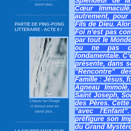
Splendeur de l
savoir plus...
Cœur Immaculé,
autrement, pour
Fils de Dieu. Alor
PARTIE DE PING-PONG
LITTERAIRE - ACTE II !
Foi n’est pas co
par tout le Monde
ou ne pas cr
fondamentale. C’
présente, dans so
"Rencontre" de
Famille : Jésus, 
Agneau Immolé,
Saint Joseph, Son
Cliquez sur l'image
des Pères. Cette
ci-dessus pour en
"avec l'Enfant
savoir plus...
préfigure son Im
du Grand Mystère 