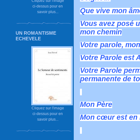
Cliquez sur l'image
ci-dessus pour en
Que vive mon âme
savoir plus...
Vous avez posé u
mon chemin
UN ROMANTISME
ECHEVELE
Votre parole, mon
Votre Parole est 
Votre Parole perm
permanente de to
Mon Père
Cliquez sur l'image
ci-dessus pour en
Mon cœur est en P
savoir plus...