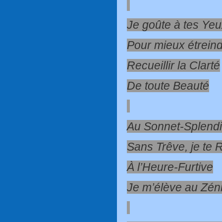
Je goûte à tes Ye
Pour mieux étreind
Recueillir la Clarté
De toute Beauté
Au Sonnet-Splend
Sans Trêve, je te 
À l’Heure-Furtive
Je m’élève au Zéni