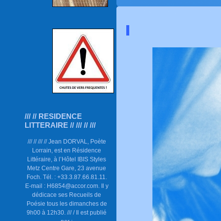
/// // RESIDENCE
LITTERAIRE // /// // ///
/// // /// // Jean DORVAL, Poète
Lorrain, est en Résidence
Littéraire, à l’Hôtel IBIS Styles
Metz Centre Gare, 23 avenue
Foch. Tél. : +33.3.87.66.81.11.
E-mail : H6854@accor.com. Il y
dédicace ses Recueils de
Poésie tous les dimanches de
9h00 à 12h30. /// / Il est publié