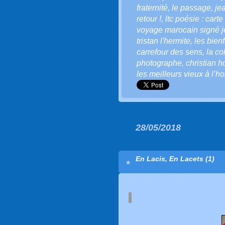
fraternité
,
le passage
,
je
retour !
,
ltc poésie : cart
voyage marocain signé j
tristan l'hermite
,
les bienf
carrefour des sens
,
la co
photographe
,
christian 
les meilleurs vieux à l’h
28/05/2018
En Lacis, En Lacets (1)