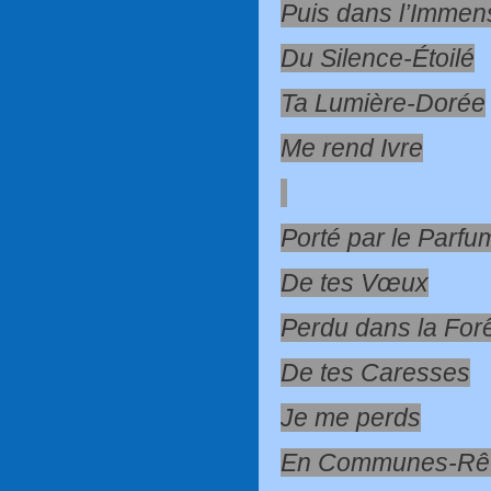
Puis dans l’Immens
Du Silence-Étoilé
Ta Lumière-Dorée
Me rend Ivre
Porté par le Parfu
De tes Vœux
Perdu dans la For
De tes Caresses
Je me perds
En Communes-Rêv