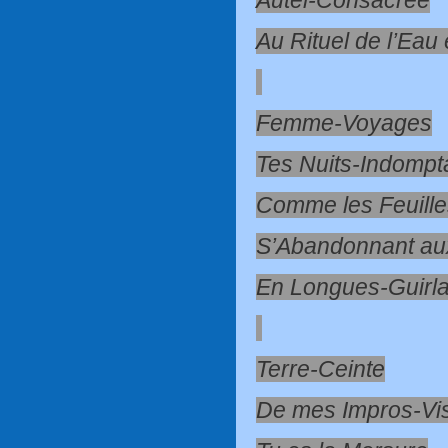
Autel-Consacrée
Au Rituel de l’Eau
Femme-Voyages
Tes Nuits-Indompt
Comme les Feuill
S’Abandonnant au
En Longues-Guirl
Terre-Ceinte
De mes Impros-Vi