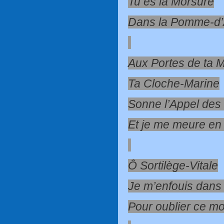
Tu es la Morsure
Dans la Pomme-d
Aux Portes de ta M
Ta Cloche-Marine
Sonne l’Appel des
Et je me meure en 
Ô Sortilège-Vitale
Je m’enfouis dans 
Pour oublier ce m