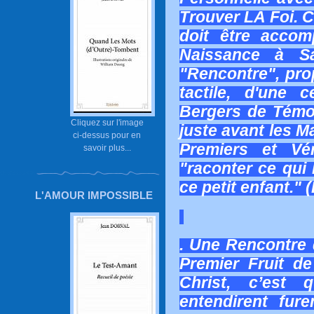
Trouver LA Foi. C
doit être acco
Naissance à Sa
"Rencontre", prop
tactile, d'une 
Bergers de Témo
Cliquez sur l'image
juste avant les Ma
ci-dessus pour en
Premiers et Vér
savoir plus...
"raconter ce qui 
ce petit enfant." 
L'AMOUR IMPOSSIBLE
. Une Rencontre q
Premier Fruit d
Christ, c’est
entendirent fur