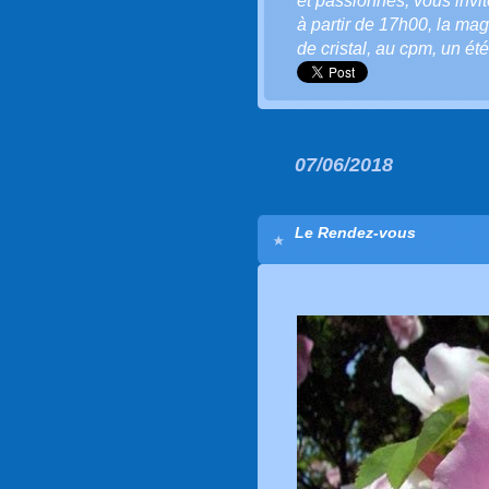
et passionnés
,
vous invi
à partir de 17h00
,
la mag
de cristal
,
au cpm
,
un été
07/06/2018
Le Rendez-vous