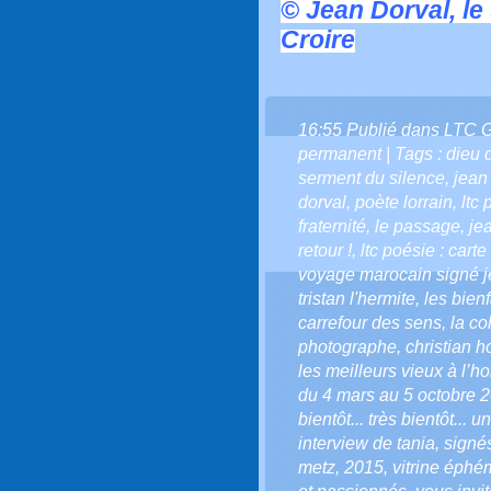
© Jean Dorval, le
Croire
16:55 Publié dans
LTC 
permanent
| Tags :
dieu 
serment du silence
,
jean
dorval
,
poète lorrain
,
ltc
fraternité
,
le passage
,
je
retour !
,
ltc poésie : cart
voyage marocain signé j
tristan l'hermite
,
les bienf
carrefour des sens
,
la co
photographe
,
christian 
les meilleurs vieux à l’h
du 4 mars au 5 octobre 
bientôt... très bientôt... 
interview de tania
,
signés
metz
,
2015
,
vitrine éphé