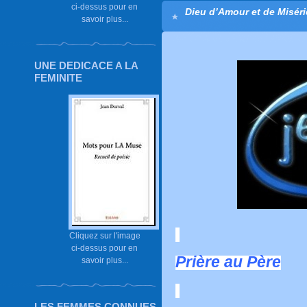
ci-dessus pour en
Dieu d’Amour et de Misér
savoir plus...
UNE DEDICACE A LA
FEMINITE
Cliquez sur l'image
ci-dessus pour en
Prière au Père
savoir plus...
LES FEMMES CONNUES