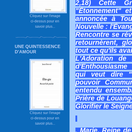
2,18) Cette G
"Étonnement" et
Cliquez sur l'image
annoncée à To
ci-dessus pour en
Nouvelle : l'Évan
savoir plus...
Rencontre se rév
retournèrent, gl
UNE QUINTESSENCE
tout ce qu'ils ava
D'AMOUR
L'Adoration de 
d'Enthousiasme
qui veut dire "
pouvoir Commun
entendu ensembl
Prière de Louange
Glorifier le Seign
Cliquez sur l'image
ci-dessus pour en
savoir plus...
. Marie, Reine d