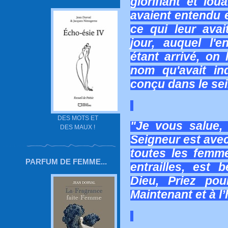
glorifiant et lou
avaient entendu e
ce qui leur ava
jour, auquel l'e
étant arrivé, on
nom qu'avait ind
conçu dans le sei
DES MOTS ET
"Je vous salue,
DES MAUX !
Seigneur est avec
toutes les femme
PARFUM DE FEMME...
entrailles, est 
Dieu, Priez po
Maintenant et à l