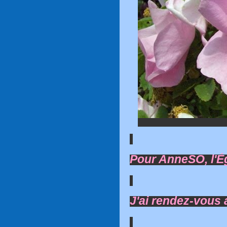
Pour AnneSO, l'É
J'ai rendez-vous a