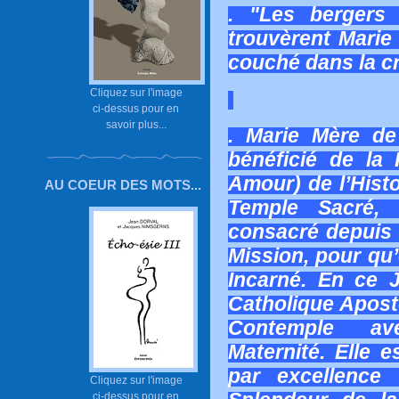
. "Les bergers 
trouvèrent Marie 
couché dans la c
Cliquez sur l'image
ci-dessus pour en
savoir plus...
. Marie Mère de
bénéficié de la
Amour) de l’Histo
AU COEUR DES MOTS...
Temple Sacré, c
consacré depuis 
Mission, pour qu
Incarné. En ce Jo
Catholique Apost
Contemple av
Maternité. Elle 
par excellence
Cliquez sur l'image
ci-dessus pour en