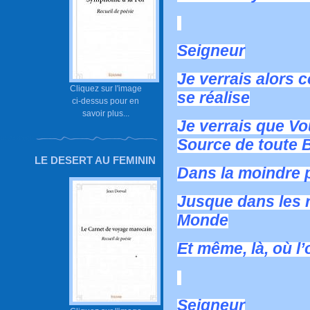
Seigneur
Je verrais alors
Cliquez sur l'image
se réalise
ci-dessus pour en
savoir plus...
Je verrais que Vo
Source de toute 
LE DESERT AU FEMININ
Dans la moindre p
Jusque dans les r
Monde
Et même, là, où l
Seigneur