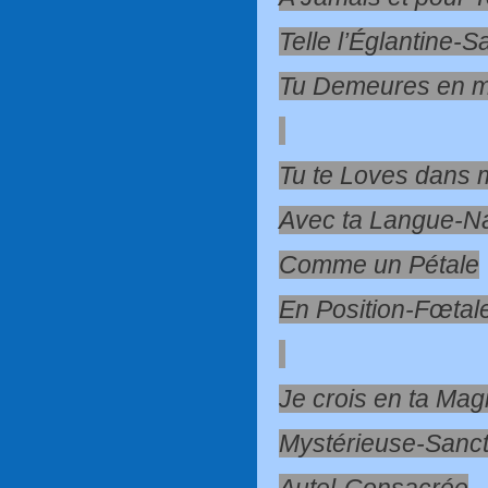
Telle l’Églantine-
Tu Demeures en m
Tu te Loves dans
Avec ta Langue-Na
Comme un Pétale
En Position-Fœtal
Je crois en ta Mag
Mystérieuse-Sanct