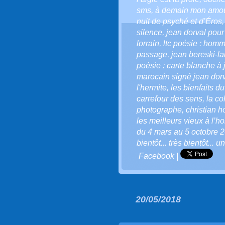
sms
,
à demain mon amo
nuit de psyché et d’Éros
silence
,
jean dorval pour
lorrain
,
ltc poésie : homma
passage
,
jean bereski-la
poésie : carte blanche à 
marocain signé jean dor
l'hermite
,
les bienfaits du
carrefour des sens
,
la co
photographe
,
christian 
les meilleurs vieux à l’h
du 4 mars au 5 octobre 
bientôt... très bientôt... 
Facebook
|
20/05/2018