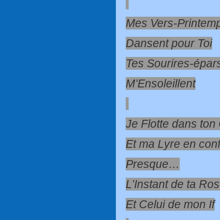
Mes Vers-Printem
Dansent pour Toi
Tes Sourires-épar
M’Ensoleillent
Je Flotte dans ton 
Et ma Lyre en con
Presque…
L’Instant de ta Ro
Et Celui de mon If