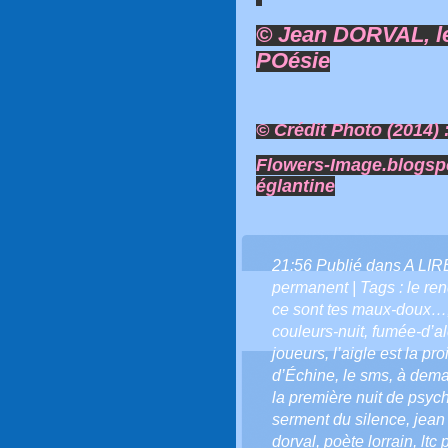
© Jean DORVAL, le
POésie
© Crédit Photo (2014) 
Flowers-Image.blogsp
églantine
21:56 Publié dans
A LI
permanent
| Tags :
le re
ce sont tes maux-doux…
couleurs-nuit
,
fumée-d’a
joueurs
,
l’aigle est la pro
d’Échine
,
le sms
,
à dema
la première nuit de psyc
serment du silence
,
jean
dorval
,
poète lorrain
,
ltc