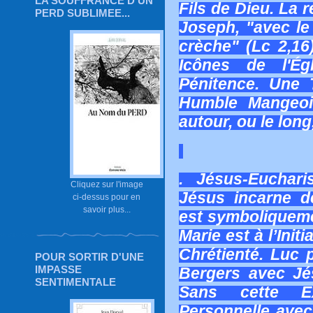
LA SOUFFRANCE D'UN
Fils de Dieu. La 
PERD SUBLIMEE...
Joseph, "avec le
crèche" (Lc 2,16
Icônes de l'Ég
Pénitence. Une 
Humble Mangeoi
autour, ou le long
. Jésus-Euchari
Cliquez sur l'image
Jésus incarne dé
ci-dessus pour en
savoir plus...
est symboliquemen
Marie est à l’Init
Chrétienté. Luc 
POUR SORTIR D'UNE
IMPASSE
Bergers avec Jé
SENTIMENTALE
Sans cette Ex
Personnelle avec