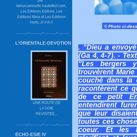
par :
latourcamoufle.hautetfort.com,
Les Editions Edilivre, Les
Editions Maia et Les Editions
Hello. /// // /// //
© Photo ci-des
L'ORIENTALE-DEVOTION
. "Dieu a envoyé
(Ga 4, 4-7). - Tex
"Les bergers y
trouvèrent Marie 
couché dans la c
racontèrent ce qu
de ce petit En
UNE ROUTE DE
entendirent fur
LA SOIE
que leur disaien
REVISITEE...
toutes ces chose
coeur. Et les b
ECHO-ESIE IV