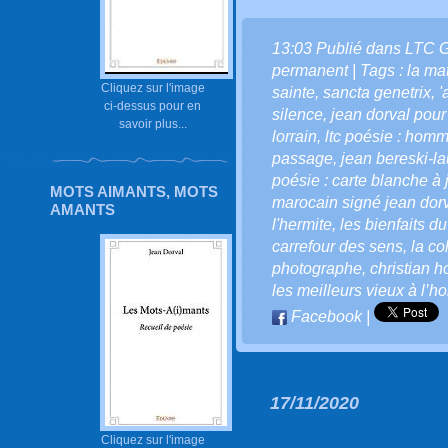
13:03 Publié dans
LTC 
permanent
| Tags :
la ma
Cliquez sur l'image
sainte
,
sancta genetrix
,
'
ci-dessus pour en
silence
,
jean dorval pour
savoir plus...
lorrain
,
ltc poésie : homma
passage
,
jean bereski-la
poésie : carte blanche à 
MOTS AIMANTS, MOTS
marocain signé jean dor
AMANTS
l'hermite
,
les bienfaits du
carrefour des sens
,
la co
photographe
,
christian 
les meilleurs vieux à l’h
Facebook
|
17/11/2020
Cliquez sur l'image