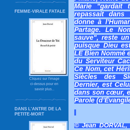
Marie "gardait 
FEMME-VIRALE FATALE
repassait dans 
donne à l’Human
Partage. Le Nom
sauve", reste un
puisque Dieu es
LE Bien Nommé en
du Serviteur Cac
Ce Nom, cet Hérit
Siècles des Si
Cliquez sur l'image
Dernier, est Celu
ci-dessus pour en
savoir plus...
dans son cœur, en
Parole (d’Évangil
DANS L'ANTRE DE LA
PETITE-MORT
© Jean DORVAL, 