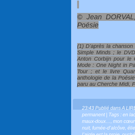
© Jean DORVAL,
Poésie
(1) D’après la chanson
Simple Minds ; le DVD 
Anton Corbijn pour le
Mode : One Night in Pa
Tour ; et le livre Qu
anthologie de la Poési
paru au Cherche Midi, Po
23:43 Publié dans
A LI
permanent
| Tags :
en la
maux-doux…
,
mon cœur 
nuit
,
fumée-d’alcôve
,
éli
l’aigle est la proie
,
ouché