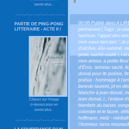
savoir plus...
00:06 Publié dans
A LI
PARTIE DE PING-PONG
LITTERAIRE - ACTE II !
permanent
| Tags :
je vi
harrison
,
l’appel des sen
mon cœur tam-tam."
,
la 
d’alcôve
,
élie-salomé
,
mé
proie
,
ouché-coulé !
,
l et 
mon amour
,
a petite fleu
d’Éros
,
'anneau sacré
,
lt
dorval pour ltc poésie
,
lt
poésie : hommage à l'amiti
bereski-laurent
,
jd en dé
blanche à jean dorval
,
me
jean dorval
,
l.
,
l'extase d
Cliquez sur l'image
ci-dessus pour en
bienfaits du baiser
,
song
savoir plus...
colombe et le faune
,
défi
hoffmann
,
metz - médiath
l’honneur
,
tania mouraud