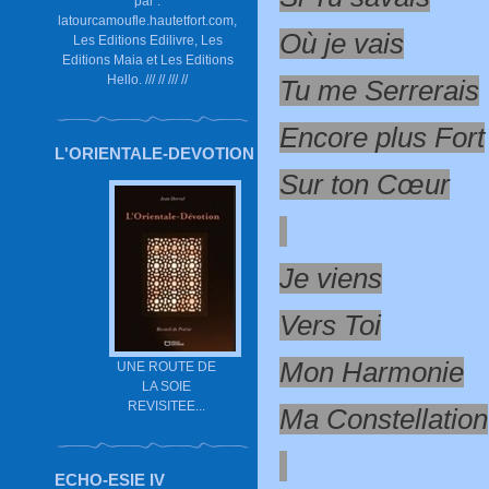
par :
latourcamoufle.hautetfort.com,
Où je vais
Les Editions Edilivre, Les
Editions Maia et Les Editions
Hello. /// // /// //
Tu me Serrerais
Encore plus Fort
L'ORIENTALE-DEVOTION
Sur ton Cœur
Je viens
Vers Toi
Mon Harmonie
UNE ROUTE DE
LA SOIE
REVISITEE...
Ma Constellation
ECHO-ESIE IV