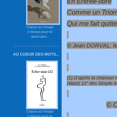
En Entrée-libre
Comme un Trio
Qui me fait quitte
Cliquez sur l'image
ci-dessus pour en
savoir plus...
© Jean DORVAL, le
AU COEUR DES MOTS...
(1) D’après la chanso
(Maxi) 12" des Simple 
© C
Cliquez sur l'image
ci-dessus pour en