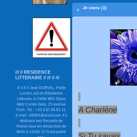
Je viens (1)
/// // RESIDENCE
LITTERAIRE // /// // ///
/// // /// // Jean DORVAL, Poète
Lorrain, est en Résidence
Littéraire, à l’Hôtel IBIS Styles
Metz Centre Gare, 23 avenue
A Charlène
Foch. Tél. : +33.3.87.66.81.11.
E-mail : H6854@accor.com. Il y
dédicace ses Recueils de
Poésie tous les dimanches de
9h00 à 12h30. /// / Il est publié
Si Tu savais