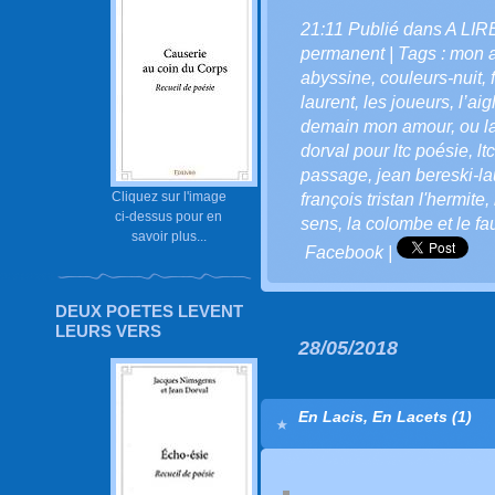
21:11 Publié dans
A LIR
permanent
| Tags :
mon 
abyssine
,
couleurs-nuit
,
laurent
,
les joueurs
,
l’aig
demain mon amour
,
ou l
dorval pour ltc poésie
,
lt
passage
,
jean bereski-la
Cliquez sur l'image
françois tristan l'hermite
,
ci-dessus pour en
sens
,
la colombe et le f
savoir plus...
Facebook
|
DEUX POETES LEVENT
LEURS VERS
28/05/2018
En Lacis, En Lacets (1)