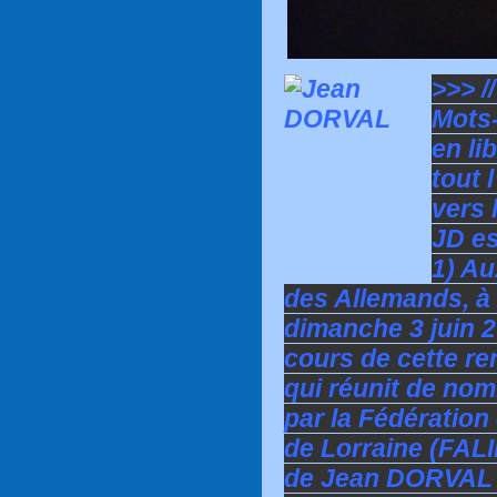
>>> /
Mots-
en li
tout 
vers 
JD es
1) Au
des Allemands, à 
dimanche 3 juin 2
cours de cette ren
qui réunit de no
par la Fédération
de Lorraine (FALI
de Jean DORVAL e