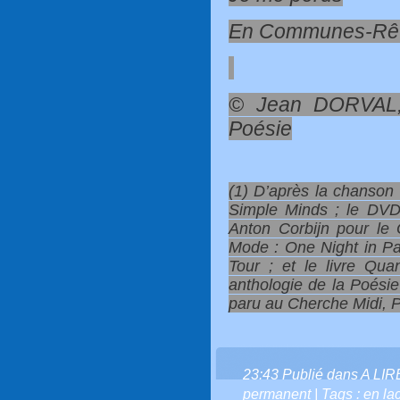
En Communes-Rêv
© Jean DORVAL,
Poésie
(1) D’après la chanson
Simple Minds ; le DVD 
Anton Corbijn pour le
Mode : One Night in Pa
Tour ; et le livre Qu
anthologie de la Poési
paru au Cherche Midi, Po
23:43 Publié dans
A LI
permanent
| Tags :
en la