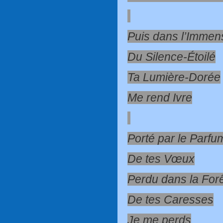
Puis dans l’Immens
Du Silence-Étoilé
Ta Lumière-Dorée
Me rend Ivre
Porté par le Parfu
De tes Vœux
Perdu dans la For
De tes Caresses
Je me perds