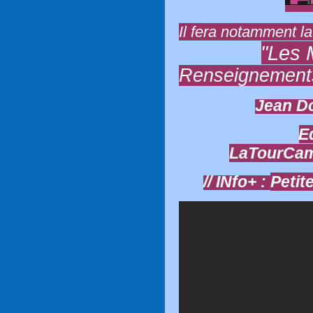
Il fera notamment l
"Les 
Renseignements
Jean Do
E
LaTourCam
// INfo+ :
Petit