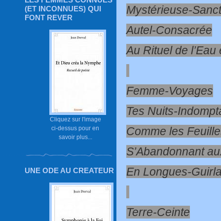
Mystérieuse-Sanct
(ET INCONNUES) QUI
FONT REVER
Autel-Consacrée
Au Rituel de l’Eau
Femme-Voyages
Tes Nuits-Indompt
Cliquez sur l'image
Comme les Feuill
ci-dessus pour en
savoir plus...
S’Abandonnant au
En Longues-Guirl
UNE ODE AU CREATEUR
Terre-Ceinte