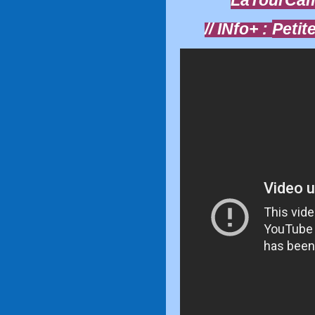
// INfo+ :
Petit