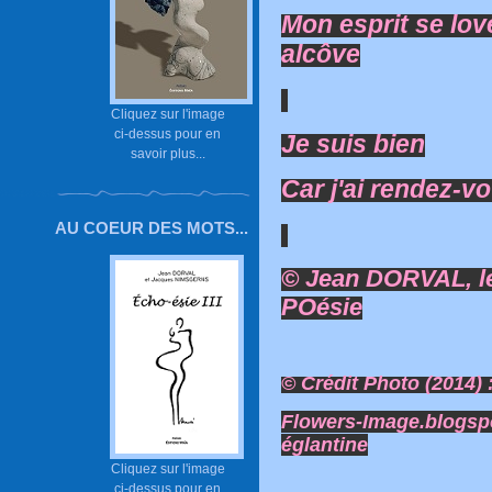
Mon esprit se lov
alcôve
Cliquez sur l'image
ci-dessus pour en
Je suis bien
savoir plus...
Car j'ai rendez-vo
AU COEUR DES MOTS...
© Jean DORVAL, le
POésie
© Crédit Photo (2014) 
Flowers-Image.blogsp
églantine
Cliquez sur l'image
ci-dessus pour en