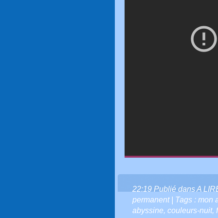
22:19 Publié dans
A LI
permanent
| Tags :
mon 
abyssine
,
couleurs-nuit
,