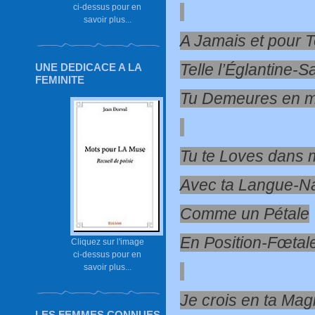
ci-dessus pour en
savoir plus...
A Jamais et pour 
Telle l’Églantine-
UNE DEDICACE A LA
FEMINITE
Tu Demeures en m
Tu te Loves dans
Avec ta Langue-Na
Comme un Pétale
En Position-Fœtal
Cliquez sur l'image
ci-dessus pour en
savoir plus...
Je crois en ta Mag
LES FEMMES CONNUES