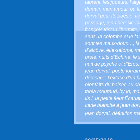
laurent
,
les joueurs
,
l’aig
demain mon amour
,
ou l
dorval pour ltc poésie
,
lt
passage
,
jean bereski-la
françois tristan l'hermite
,
sens
,
la colombe et le f
sont tes maux-doux…
,
l
d’alcôve
,
élie-salomé
,
mé
proie
,
nuits d’Échine
,
le 
nuit de psyché et d’Éros
jean dorval
,
poète lorrain
dédicace
,
l'extase d'un b
bienfaits du baiser
,
au ca
tania mouraud
,
by jd
,
mo
ils !
,
la petite fleur Écarla
carte blanche à jean dor
jean dorval
,
définition m