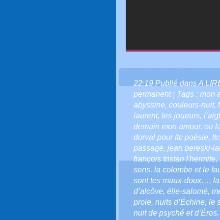
22:19 Publié dans
A LI
permanent
| Tags :
mon 
abyssine
,
couleurs-nuit
,
laurent
,
les joueurs
,
l’aig
demain mon amour
,
ou l
dorval pour ltc poésie
,
lt
passage
,
jean bereski-la
françois tristan l'hermite
,
sens
,
la colombe et le f
sont tes maux-doux…
,
l
d’alcôve
,
élie-salomé
,
mé
proie
,
nuits d’Échine
,
le 
nuit de psyché et d’Éros