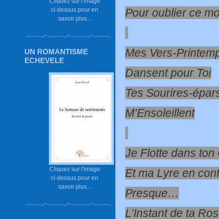
Cliquez sur l'image
Pour oublier ce m
ci-dessus pour en
savoir plus...
Mes Vers-Printem
UN ROMANTISME
ECHEVELE
Dansent pour Toi
Tes Sourires-épar
M’Ensoleillent
Je Flotte dans ton 
Cliquez sur l'image
Et ma Lyre en con
ci-dessus pour en
savoir plus...
Presque…
L’Instant de ta Ro