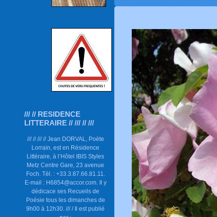
/// // RESIDENCE
LITTERAIRE // /// // ///
/// // /// // Jean DORVAL, Poète
Lorrain, est en Résidence
Littéraire, à l’Hôtel IBIS Styles
Metz Centre Gare, 23 avenue
Foch. Tél. : +33.3.87.66.81.11.
E-mail : H6854@accor.com. Il y
dédicace ses Recueils de
Poésie tous les dimanches de
9h00 à 12h30. /// / Il est publié