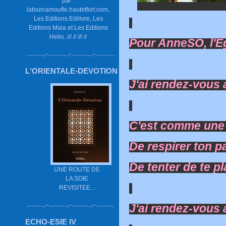
par :
latourcamoufle.hautetfort.com,
Les Editions Edilivre, Les
Editions Maia et Les Editions
Hello. /// // /// //
Pour AnneSO, l'É
L'ORIENTALE-DEVOTION
J'ai rendez-vous a
C'est comme une e
De respirer ton p
De tenter de te pl
UNE ROUTE DE
LA SOIE
REVISITEE...
J'ai rendez-vous a
ECHO-ESIE IV