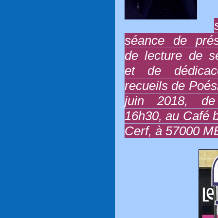
séance de prés
de lecture de 
et de dédica
recueils de Poés
juin 2018, d
16h30, au Café 
Cerf, à 57000 M