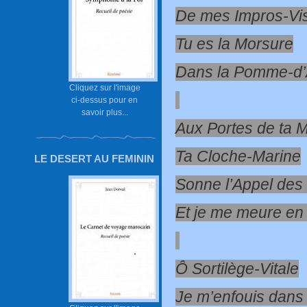
De mes Impros-Vi
Tu es la Morsure
Dans la Pomme-d
Cliquez sur l'image
ci-dessus pour en
savoir plus...
Aux Portes de ta M
Ta Cloche-Marine
LE DESERT AU FEMININ
Sonne l’Appel des
Et je me meure en 
Ô Sortilège-Vitale
Je m’enfouis dans 