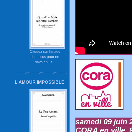
Cliquez sur l'image
ci-dessus pour en
savoir plus...
L'AMOUR IMPOSSIBLE
samedi 09 juin 
CORA en ville, 9