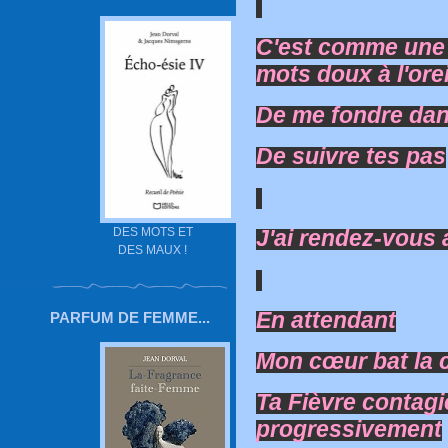
C'est comme une 
mots doux à l'orei
De me fondre dan
De suivre tes pas
DES MOTS ET
J'ai rendez-vous a
DES MAUX !
En attendant
PARFUM DE FEMME...
Mon cœur bat la
Ta Fièvre contag
progressivement