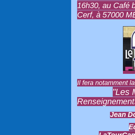
16h30, au Café 
Cerf, à 57000 M
Il fera notamment l
"Les 
Renseignements
Jean Do
E
LaTourCam