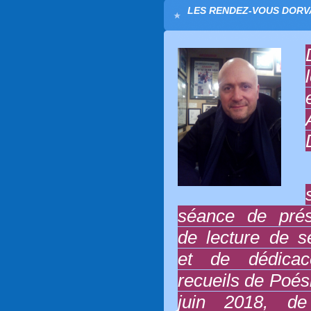
LES RENDEZ-VOUS DORVA
séance de prés
de lecture de 
et de dédica
recueils de Poés
juin 2018, d