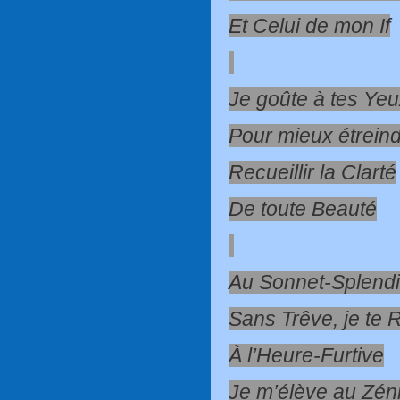
Et Celui de mon If
Je goûte à tes Ye
Pour mieux étreind
Recueillir la Clarté
De toute Beauté
Au Sonnet-Splend
Sans Trêve, je te 
À l’Heure-Furtive
Je m’élève au Zéni