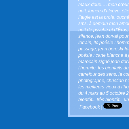
maux-doux…
,
mon cœur 
nuit
,
fumée-d’alcôve
,
éli
l’aigle est la proie
,
ouché
sms
,
à demain mon amo
nuit de psyché et d’Éros
silence
,
jean dorval pour
lorrain
,
ltc poésie : homma
passage
,
jean bereski-la
poésie : carte blanche à 
marocain signé jean dor
l'hermite
,
les bienfaits du
carrefour des sens
,
la co
photographe
,
christian 
les meilleurs vieux à l’h
du 4 mars au 5 octobre 
bientôt... très bientôt... 
Facebook
|