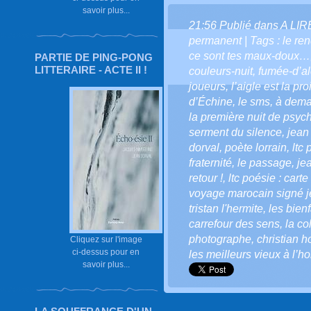
savoir plus...
21:56 Publié dans
A LI
permanent
| Tags :
le re
ce sont tes maux-doux…
PARTIE DE PING-PONG
LITTERAIRE - ACTE II !
couleurs-nuit
,
fumée-d’a
joueurs
,
l’aigle est la pro
d’Échine
,
le sms
,
à dema
la première nuit de psyc
serment du silence
,
jean
dorval
,
poète lorrain
,
ltc
fraternité
,
le passage
,
je
retour !
,
ltc poésie : cart
voyage marocain signé j
tristan l'hermite
,
les bienf
carrefour des sens
,
la co
photographe
,
christian 
Cliquez sur l'image
ci-dessus pour en
les meilleurs vieux à l’h
savoir plus...