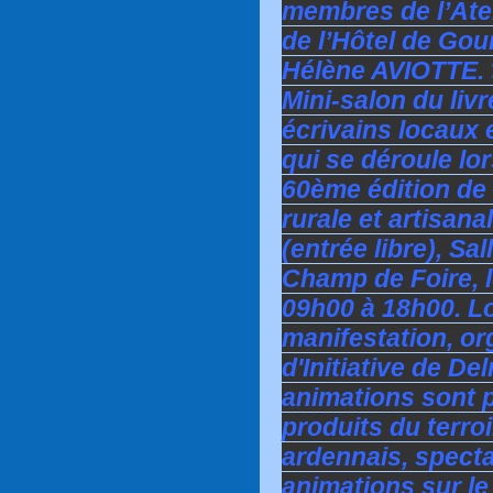
membres de l’Atel
de l’Hôtel de Gou
Hélène AVIOTTE. >
Mini-salon du liv
écrivains locaux 
qui se déroule lor
60ème édition de 
rurale et artisan
(entrée libre), Sa
Champ de Foire, l
09h00 à 18h00. L
manifestation, or
d'Initiative de D
animations sont 
produits du terro
ardennais, specta
animations sur le