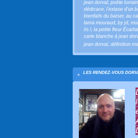
jean dorval
,
poète lorrain
dédicace
,
l'extase d'un b
bienfaits du baiser
,
au ca
tania mouraud
,
by jd
,
mo
ils !
,
la petite fleur Écarla
carte blanche à jean dor
jean dorval
,
définition m
LES RENDEZ-VOUS DORVA