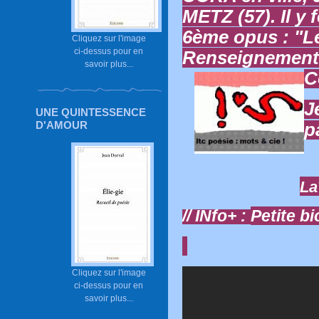
METZ (57). Il y
6ème opus : "L
Cliquez sur l'image
ci-dessus pour en
Renseignements
savoir plus...
C
J
UNE QUINTESSENCE
D'AMOUR
p
La
// INfo+ :
Petite b
Cliquez sur l'image
ci-dessus pour en
savoir plus...