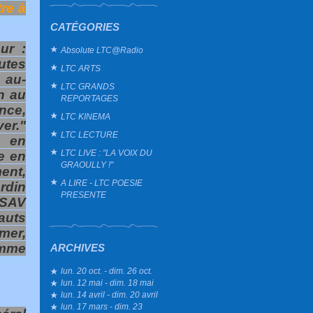
re à
CATÉGORIES
ur :
Absolute LTC@Radio
utes
LTC ARTS
 au-
LTC GRANDS
n au
REPORTAGES
nce,
LTC KINEMA
er."
LTC LECTURE
s en
LTC LIVE : "LA VOIX DU
re en
GRAOULLY !"
ent,
A LIRE - LTC POESIE
rdin
PRESENTE
 SAV
fauts
imer,
omme
ARCHIVES
lun. 20 oct. - dim. 26 oct.
lun. 12 mai - dim. 18 mai
lun. 14 avril - dim. 20 avril
lun. 17 mars - dim. 23