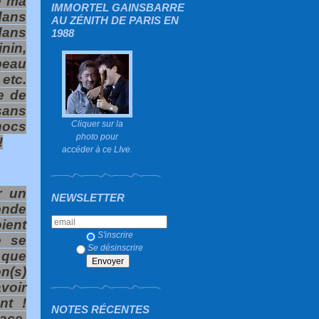
e ma
IMMORTEL GAINSBARRE
dans
AU ZÉNITH DE PARIS EN
 dans
1988
inin,
peau
 etc.
e de
sans
hocs
Cliquer sur la
photo pour
!
accéder à ce LIve.
r un
NEWSLETTER
onde
ent
S'inscrire
e se
Se désinscrire
t que
n(s)
avoir
nt !
NOTES RÉCENTES
ace,