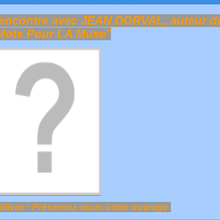
encontre avec JEAN DORVAL, auteur d
Mots Pour LA Muse"
ilivre : Présentez-nous votre ouvrage.