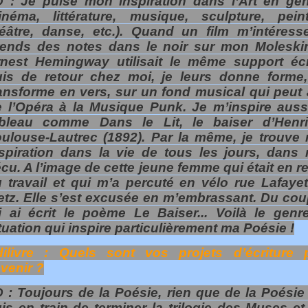
 : Je puise mon inspiration dans l’Art en gén
inéma, littérature, musique, sculpture, peint
éâtre, danse, etc.). Quand un film m’intéresse
rends des notes dans le noir sur mon Moleski
rnest Hemingway utilisait le même support écr
uis de retour chez moi, je leurs donne forme,
ansforme en vers, sur un fond musical qui peut a
 l’Opéra à la Musique Punk. Je m’inspire auss
ableau comme Dans le Lit, le baiser d’Henr
ulouse-Lautrec (1892). Par la même, je trouve
spiration dans la vie de tous les jours, dans
cu. A l’image de cette jeune femme qui était en r
 travail et qui m’a percuté en vélo rue Lafayet
tz. Elle s’est excusée en m’embrassant. Du coup
i ai écrit le poème Le Baiser... Voilà le genr
tuation qui inspire particulièrement ma Poésie !
dilivre : Quels sont vos projets d’écriture 
avenir ?
 : Toujours de la Poésie, rien que de la Poésie 
is en train de terminer la trilogie des Muses et