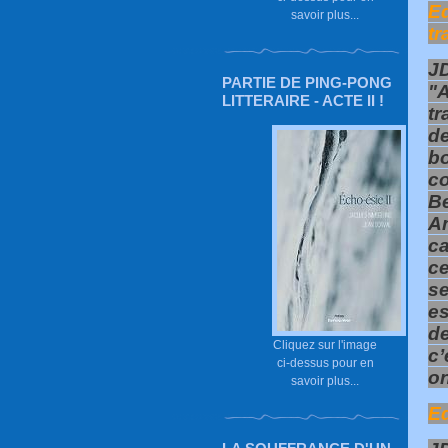
Ed
savoir plus...
tr
J
PARTIE DE PING-PONG
"
LITTERAIRE - ACTE II !
tr
de
b
co
B
Am
ca
c
se
es
de
Cliquez sur l'image
c’
ci-dessus pour en
on
savoir plus...
Ed