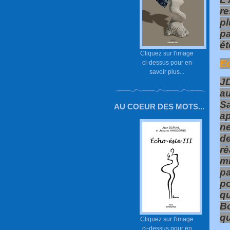
re
pl
pa
ét
Cliquez sur l'image
Ed
ci-dessus pour en
savoir plus...
JD
au
S
AU COEUR DES MOTS...
ap
n
de
ré
m
p
po
qu
B
qu
Cliquez sur l'image
ci-dessus pour en