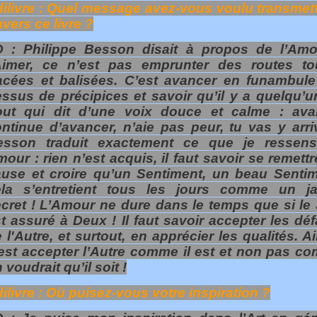
ilivre : Quel message avez-vous voulu transmett
avers ce livre ?
D : Philippe Besson disait à propos de l’Amo
Aimer, ce n’est pas emprunter des routes to
acées et balisées. C’est avancer en funambule
ssus de précipices et savoir qu’il y a quelqu’u
out qui dit d’une voix douce et calme : ava
ntinue d’avancer, n’aie pas peur, tu vas y arriv
esson traduit exactement ce que je ressen
our : rien n’est acquis, il faut savoir se remett
use et croire qu’un Sentiment, un beau Sentim
ela s’entretient tous les jours comme un ja
cret ! L’Amour ne dure dans le temps que si le
t assuré à Deux ! Il faut savoir accepter les dé
 l'Autre, et surtout, en apprécier les qualités. A
est accepter l’Autre comme il est et non pas c
 voudrait qu’il soit !
ilivre : Où puisez-vous votre inspiration ?