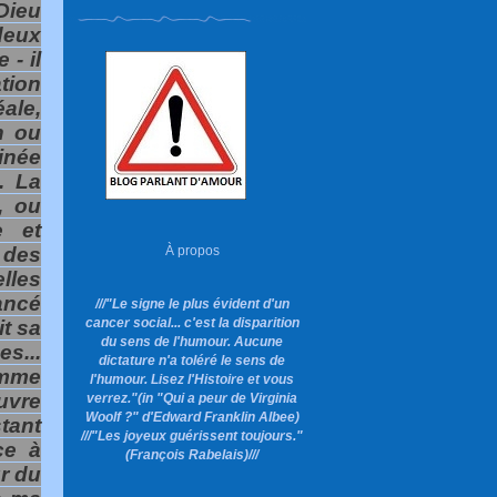
Dieu
deux
 - il
tion
ale,
n ou
inée
. La
, ou
e et
 des
À propos
elles
ancé
///"Le signe le plus évident d'un
cancer social... c'est la disparition
it sa
du sens de l'humour. Aucune
s...
dictature n'a toléré le sens de
omme
l'humour. Lisez l'Histoire et vous
uvre
verrez."
(in "Qui a peur de Virginia
Woolf ?"
d'Edward Franklin Albee)
tant
///"Les joyeux guérissent toujours."
ce à
(François Rabelais)///
ûr du