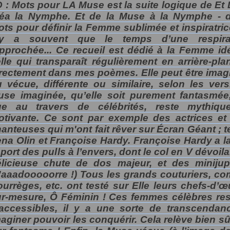
 : Mots pour LA Muse est la suite logique de Et 
réa la Nymphe. Et de la Muse à la Nymphe - 
ts pour définir la Femme sublimée et inspiratrice
’y a souvent que le temps d’une respira
pprochée... Ce recueil est dédié à la Femme idé
lle qui transparaît régulièrement en arrière-pla
rectement dans mes poèmes. Elle peut être imag
 vécue, différente ou similaire, selon les vers
use imaginée, qu’elle soit purement fantasmée
ue au travers de célébrités, reste mythiqu
otivante. Ce sont par exemple des actrices et
anteuses qui m'ont fait rêver sur Écran Géant ; t
na Olin et Françoise Hardy. Françoise Hardy a l
 port des pulls à l’envers, dont le col en V dévoila
licieuse chute de dos majeur, et des minijupe
'aaadooooorre !) Tous les grands couturiers, c
urrèges, etc. ont testé sur Elle leurs chefs-d’œ
r-mesure, Ô Féminin ! Ces femmes célèbres res
naccessibles, il y a une sorte de transcendan
aginer pouvoir les conquérir. Cela relève bien s