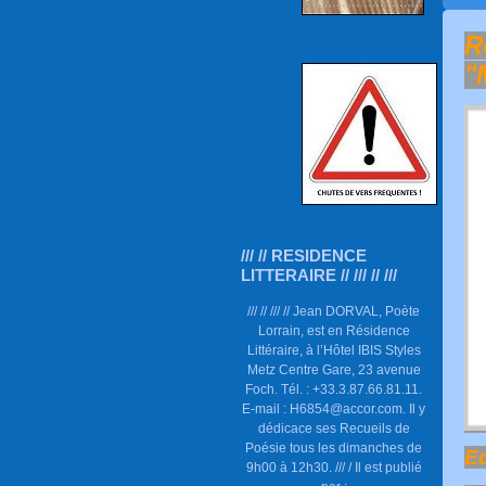
R
"
/// // RESIDENCE
LITTERAIRE // /// // ///
/// // /// // Jean DORVAL, Poète
Lorrain, est en Résidence
Littéraire, à l’Hôtel IBIS Styles
Metz Centre Gare, 23 avenue
Foch. Tél. : +33.3.87.66.81.11.
E-mail : H6854@accor.com. Il y
dédicace ses Recueils de
Poésie tous les dimanches de
Ed
9h00 à 12h30. /// / Il est publié