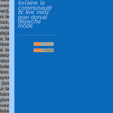
lorraine
la
avec
communauté
mer),
ltc live
metz
jean dorval
s le
depeche
pus,
mode
onde
déjà
a la
èbre
à la
Metz
ction
utte
ion.
ayer
 (un
ur la
bien
gion
avec
aire