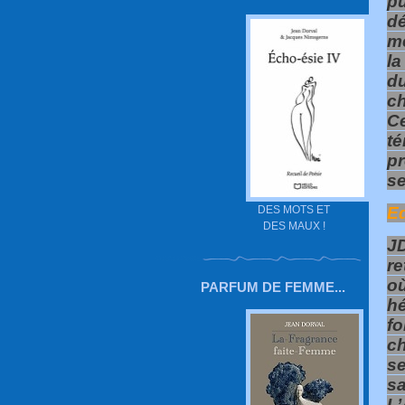
pu
dé
me
la
d
ch
C
t
p
se
DES MOTS ET
Ed
DES MAUX !
J
re
o
PARFUM DE FEMME...
h
fo
c
se
s
L’