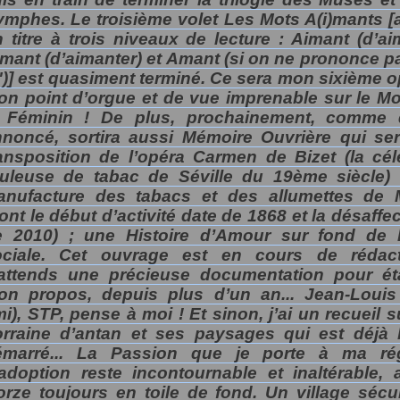
mphes. Le troisième volet Les Mots A(i)mants [
 titre à trois niveaux de lecture : Aimant (d’ai
mant (d’aimanter) et Amant (si on ne prononce pa
")] est quasiment terminé. Ce sera mon sixième o
n point d’orgue et de vue imprenable sur le M
 Féminin ! De plus, prochainement, comme 
noncé, sortira aussi Mémoire Ouvrière qui ser
ansposition de l’opéra Carmen de Bizet (la cél
ouleuse de tabac de Séville du 19ème siècle) 
anufacture des tabacs et des allumettes de 
ont le début d’activité date de 1868 et la désaffe
e 2010) ; une Histoire d’Amour sur fond de l
ociale. Cet ouvrage est en cours de rédact
’attends une précieuse documentation pour ét
on propos, depuis plus d’un an... Jean-Louis
i), STP, pense à moi ! Et sinon, j’ai un recueil s
orraine d’antan et ses paysages qui est déjà 
émarré... La Passion que je porte à ma ré
adoption reste incontournable et inaltérable, 
rze toujours en toile de fond. Un village sécul