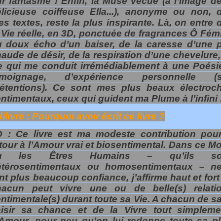
r fantasme ! Enfin, la Muse vécue (à l’image d
licieuse coiffeuse Ella...), anonyme ou non, 
s textes, reste la plus inspirante. Là, on entre
 Vie réelle, en 3D, ponctuée de fragrances Ô Fém
u doux écho d’un baiser, de la caresse d’une 
aude de désir, de la respiration d’une chevelure,
e qui me conduit irrémédiablement à une Poési
émoignage, d’expérience personnelle (
rétentions). Ce sont mes plus beaux électroc
ntimentaux, ceux qui guident ma Plume à l’infini 
ilivre : Pourquoi avoir écrit ce livre ?
D : Ce livre est ma modeste contribution pou
tour à l’Amour vrai et biosentimental. Dans ce M
ù les Êtres Humains – qu’ils soi
étérosentimentaux ou homosentimentaux – n
nt plus beaucoup confiance, j’affirme haut et for
hacun peut vivre une ou de belle(s) relatio
ntimentale(s) durant toute sa Vie. A chacun de s
aisir sa chance et de la Vivre tout simpleme
Amour, pour peu qu’on lui redonne toute sa pl