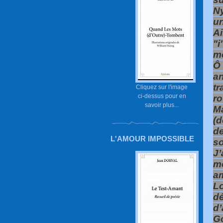
Ny
un
Ai
"i
mo
Ô
an
tr
Cliquez sur l'image
ci-dessus pour en
r
savoir plus...
M
(d
d
L'AMOUR IMPOSSIBLE
s
J
m
am
L
d
d’
Go