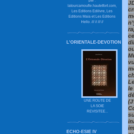
par :
JD
latourcamoufle.hautetfort.com,
c
Les Editions Edilivre, Les
mo
Editions Maia et Les Editions
n
Hello. /// // /// //
ra
ce
di
L'ORIENTALE-DEVOTION
ou
M
v
m
ch
Le
le
dé
UNE ROUTE DE
(J
LA SOIE
Co
REVISITEE...
su
i
im
ECHO-ESIE IV