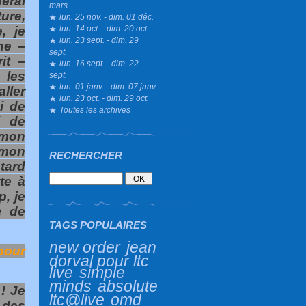
éral
mars
ure,
lun. 25 nov. - dim. 01 déc.
lun. 14 oct. - dim. 20 oct.
, je
lun. 23 sept. - dim. 29
ne –
sept.
it –
lun. 16 sept. - dim. 22
 les
sept.
lun. 01 janv. - dim. 07 janv.
ller
lun. 23 oct. - dim. 29 oct.
i de
Toutes les archives
i de
 mon
 mon
RECHERCHER
etard
te à
, je
e de
TAGS POPULAIRES
new order
jean
pour
dorval pour ltc
live
simple
minds
absolute
! Je
ltc@live
omd
 des