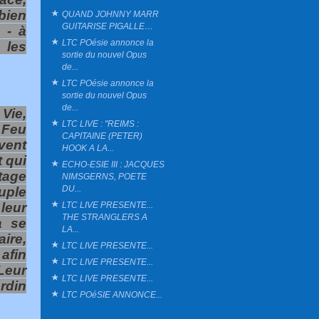
bien
QUAND JOHNNY MARR
GUITARISE PIGALLE…
 - à
LTC POésie annonce la
 les
sortie du nouvel Opus
de...
LTC POésie annonce la
sortie du nouvel Opus
de...
Vie,
LTC LIVE : "REIMS :
 Feu
CAPITAINE (PETER)
vent
HOOK A LA...
t qui
ECHO-ESIE III : JACQUES
tage
NIMSGERNS, POETE
DU...
ouple
LTC LIVE PRESENTE...
leur
THE STRANGLERS A
à se
LA...
ire,
LTC LIVE PRESENTE...
afin
LTC LIVE PRESENTE...
Leur
LTC LIVE PRESENTE...
rdin
LTC POéSIE ANNONCE...