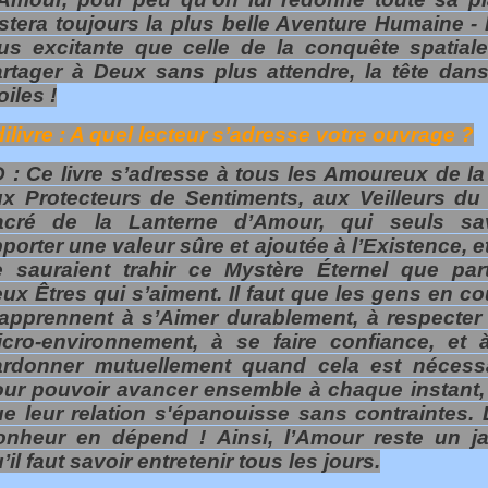
stera toujours la plus belle Aventure Humaine - 
us excitante que celle de la conquête spatiale
rtager à Deux sans plus attendre, la tête dans
oiles !
ilivre : A quel lecteur s’adresse votre ouvrage ?
 : Ce livre s’adresse à tous les Amoureux de la 
x Protecteurs de Sentiments, aux Veilleurs du
acré de la Lanterne d’Amour, qui seuls sa
porter une valeur sûre et ajoutée à l’Existence, e
e sauraient trahir ce Mystère Éternel que par
ux Êtres qui s’aiment. Il faut que les gens en c
apprennent à s’Aimer durablement, à respecter 
icro-environnement, à se faire confiance, et 
ardonner mutuellement quand cela est nécessa
ur pouvoir avancer ensemble à chaque instant, 
e leur relation s'épanouisse sans contraintes. 
onheur en dépend ! Ainsi, l’Amour reste un ja
’il faut savoir entretenir tous les jours.