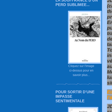
JD
LA SOUFFRANCE D'UN
PERD SUBLIMEE...
(c
th
p
E
p
tr
de
t
To
in
vé
au
Cliquez sur l'image
ci-dessus pour en
Me
savoir plus...
lu
si
E
POUR SORTIR D'UNE
IMPASSE
l’
SENTIMENTALE
JD
su