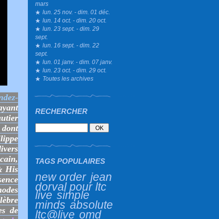
mars
lun. 25 nov. - dim. 01 déc.
lun. 14 oct. - dim. 20 oct.
lun. 23 sept. - dim. 29
sept.
lun. 16 sept. - dim. 22
sept.
lun. 01 janv. - dim. 07 janv.
lun. 23 oct. - dim. 29 oct.
Toutes les archives
ndez-
ayant
RECHERCHER
utier
, dont
lippe
vers
cain,
TAGS POPULAIRES
& His
new order
jean
sence
dorval pour ltc
hodes
live
simple
lèbre
minds
absolute
es de
ltc@live
omd