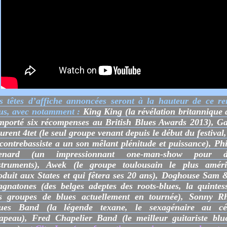
s têtes d’affiche annoncées seront à la hauteur de ce re
us, avec notamment :
King King (la révélation britannique 
mporté six récompenses au British Blues Awards 2013), Ga
urent 4tet (le seul groupe venant depuis le début du festival
 contrebassiste a un son mêlant plénitude et puissance), Phi
enard (un impressionnant one-man-show pour di
struments), Awek (le groupe toulousain le plus améri
oduit aux States et qui fêtera ses 20 ans), Doghouse Sam 
gnatones (des belges adeptes des roots-blues, la quintes
s groupes de blues actuellement en tournée), Sonny R
ues Band (la légende texane, le sexagénaire au cé
apeau), Fred Chapelier Band (le meilleur guitariste blu