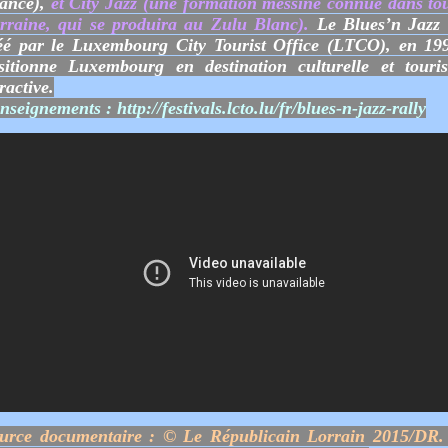
ance),
et City Jazz (une formation messine connue dans tou
rraine, qui se produira au Zulu Blanc).
Le Blues’n Jazz 
éé par le Luxembourg City Tourist Office (LTCO), en 199
sitionne Luxembourg en destination culturelle et touris
tractive.
nseignements :
http://festivals.lcto.lu/fr/blues-n-jazz-rally
urce documentaire : © Le Républicain Lorrain 2015/DR.