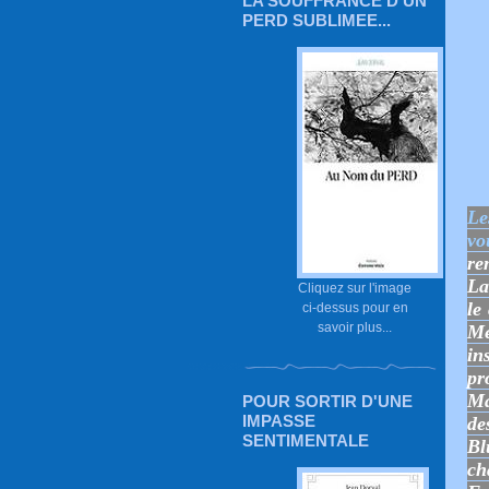
LA SOUFFRANCE D'UN
PERD SUBLIMEE...
Le
vo
re
La
Cliquez sur l'image
le
ci-dessus pour en
savoir plus...
M
in
pr
Ma
POUR SORTIR D'UNE
IMPASSE
de
SENTIMENTALE
Bl
ch