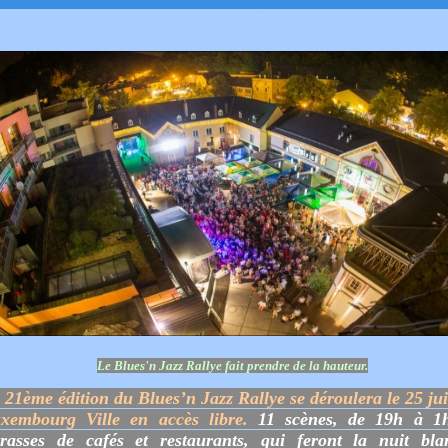
Le Blues'n Jazz Rallye fait prendre de la hauteur.
 21ème édition du Blues’n Jazz Rallye se déroulera le 25 juil
xembourg Ville en accès libre.
11 scènes, de 19h à 1
rrasses de cafés et restaurants, qui feront la nuit bla