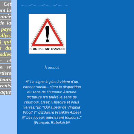
. Cet
nt la
année
de la
 pays
llye,
) qui
ce du
odies
e et
e, se
À propos
tiers
teurs
///"Le signe le plus évident d'un
rents
cancer social... c'est la disparition
haque
du sens de l'humour. Aucune
dictature n'a toléré le sens de
l'humour. Lisez l'Histoire et vous
verrez."
(in "Qui a peur de Virginia
Woolf ?"
d'Edward Franklin Albee)
///"Les joyeux guérissent toujours."
(François Rabelais)///