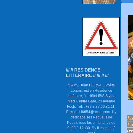
/// // RESIDENCE
LITTERAIRE // /// // ///
/// // /// // Jean DORVAL, Poète
Lorrain, est en Résidence
Littéraire, à l’Hôtel IBIS Styles
Metz Centre Gare, 23 avenue
Foch. Tél. : +33.3.87.66.81.11.
E-mail : H6854@accor.com. Il y
dédicace ses Recueils de
La
Poésie tous les dimanches de
Lu
9h00 à 12h30. /// / Il est publié
te