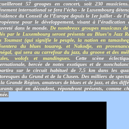
cueilleront 57 groupes en concert, soit 230 musiciens
énement international se fera l’écho - le Luxembourg détena
ésidence du Conseil de l’Europe depuis le 1er juillet - de l’
ropéenne pour le développement, visant à l’éradication 
uvreté dans le monde.
De nombreux groupes musicaux de
dés par le Luxembourg seront présents au Blues’n Jazz Ra
ls Toumast (qui signifie le peuple, la nation en tamasheq
ésentera du blues touareg, et Nakodje, en provenan
négal, qui sera au carrefour du jazz, du groove et des mél
ules, wolofs et mandingues.
Cette scène éclectiqu
ternationale, bercée de notes exotiques et de nonchalanc
partira sur le circuit habituel de 7,5 km dans les quar
ttoresques du Grund et de la Clusen. Des milliers de specta
 la Grande Région, amateurs de blues et de jazz, et des diffé
urants qui en découlent, répondront présents, comme c
née.