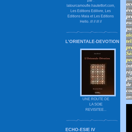
par :
ac
latourcamoufle.hautetfort.com,
év
Les Editions Edilivre, Les
pr
Editions Maia et Les Editions
Hello. /// // /// //
eu
pa
ai
te
L'ORIENTALE-DEVOTION
pr
Sé
pe
in
ré
pi
de
co
an
UNE ROUTE DE
LA SOIE
REVISITEE...
ECHO-ESIE IV