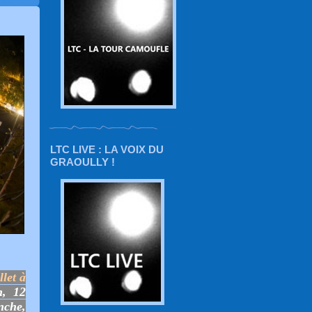
LTC LIVE : LA VOIX DU
GRAOULLY !
let à
h, 12
nche,