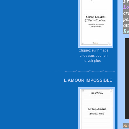
Fr
Lo
cr
po
at
Re
Cliquez sur l'image
ci-dessus pour en
savoir plus...
L'AMOUR IMPOSSIBLE
So