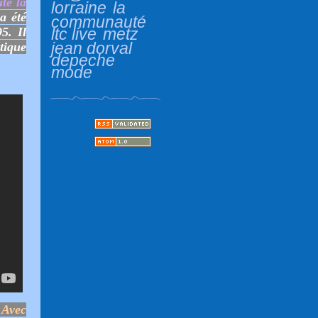
te la
lorraine
la
a été
communauté
5. Il
ltc live
metz
jean dorval
tique
depeche
mode
 Avec