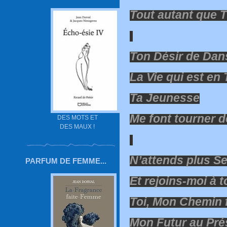
Tout autant que 
Ton Désir de Dan
La Vie qui est en 
Ta Jeunesse
Me font tourner de
DES MOTS ET
DES MAUX !
N’attends plus Seu
PARFUM DE FEMME...
Et rejoins-moi à t
Toi, Mon Chemin 
Mon Futur au Pré