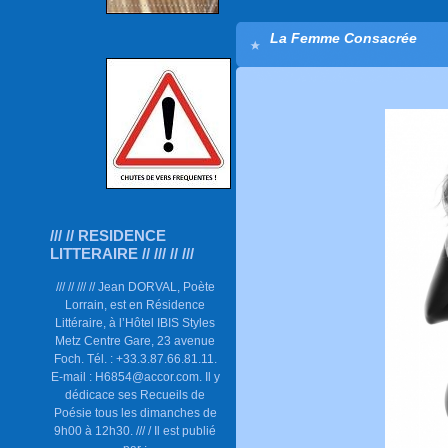
La Femme Consacrée
/// // RESIDENCE
LITTERAIRE // /// // ///
/// // /// // Jean DORVAL, Poète
Lorrain, est en Résidence
Littéraire, à l’Hôtel IBIS Styles
Metz Centre Gare, 23 avenue
Foch. Tél. : +33.3.87.66.81.11.
E-mail : H6854@accor.com. Il y
dédicace ses Recueils de
Poésie tous les dimanches de
9h00 à 12h30. /// / Il est publié