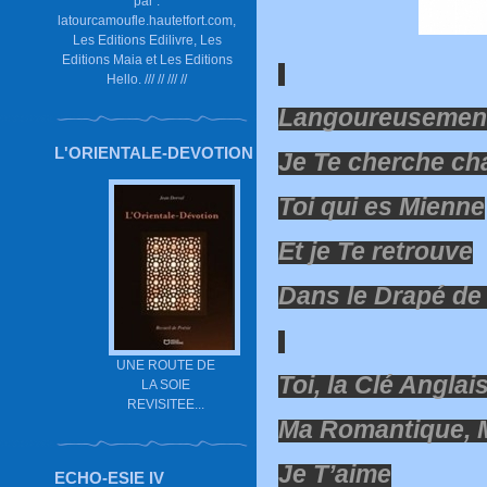
par :
latourcamoufle.hautetfort.com,
Les Editions Edilivre, Les
Editions Maia et Les Editions
Hello. /// // /// //
Langoureusemen
L'ORIENTALE-DEVOTION
Je Te cherche ch
Toi qui es Mienne
Et je Te retrouve
Dans le Drapé de
UNE ROUTE DE
Toi, la Clé Angl
LA SOIE
REVISITEE...
Ma Romantique, 
Je T’aime
ECHO-ESIE IV