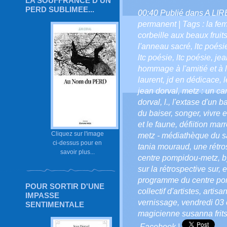
LA SOUFFRANCE D'UN
PERD SUBLIMEE...
00:40 Publié dans
A LI
permanent
| Tags :
la fe
corbeille aux beaux fruit
l'anneau sacré
,
ltc poési
ltc poésie
,
ltc poésie
,
jea
hommage à l'amitié et à l
laurent
,
jd en dédicace
,
l
jean dorval
,
metz : un ca
dorval
,
l.
,
l'extase d'un ba
du baiser
,
songer
,
vivre e
et le faune
,
défiition mar
Cliquez sur l'image
metz - médiathèque du sa
ci-dessus pour en
tania mouraud
,
une rétro
savoir plus...
centre pompidou-metz
,
b
sur la rétrospective sur
,
e
programme du centre p
POUR SORTIR D'UNE
collectif d'artistes
,
artisa
IMPASSE
vernissage
,
vendredi 03
SENTIMENTALE
magicienne susanna fritsc
Facebook
|