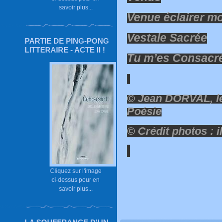
savoir plus...
Venue éclairer m
Vestale Sacrée
PARTIE DE PING-PONG
LITTERAIRE - ACTE II !
Tu m’es Consacr
© Jean DORVAL, le
Poésie
© Crédit photos :
i
Cliquez sur l'image
ci-dessus pour en
savoir plus...