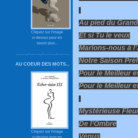
Au pied du Gran
Cliquez sur l'image
Et si Tu le veux
ci-dessus pour en
savoir plus...
Marions-nous à l
Notre Saison Pré
AU COEUR DES MOTS...
Pour le Meilleur et
Pour le Meilleur et
Mystérieuse Fleu
De l’Ombre
Cliquez sur l'image
Vénus
ci-dessus pour en