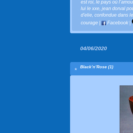
est roi
,
le pays où l’amour
lui le xxe
,
jean dorval pou
d'elie
,
confondue dans l
courage
|
Facebook
|
04/06/2020
Black’n’Rose (1)