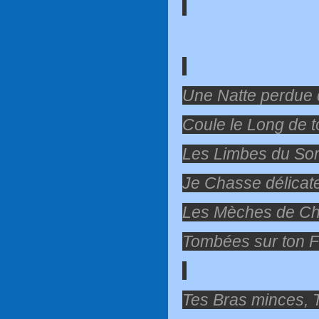
Une Natte perdue
Coule le Long de 
Les Limbes du So
Je Chasse délicat
Les Mèches de C
Tombées sur ton F
Tes Bras minces, T