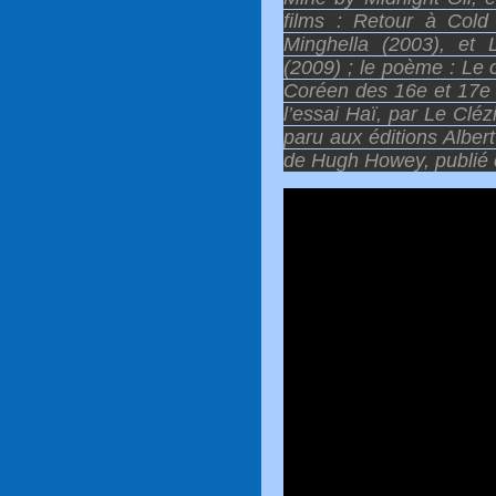
films : Retour à Cold
Minghella (2003), et
(2009) ; le poème : Le
Coréen des 16e et 17e 
l’essai Haï, par Le Cléz
paru aux éditions Albert
de Hugh Howey, publié 