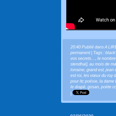
20:40 Publié dans
A LI
permanent
| Tags :
black
vos secrets…
,
le nombre 
stendhal]
,
au mois de ma
lorraine
,
grand est
,
jean 
est roi
,
les vœux du roy de
pour ltc poésie
,
la dame 
le drapé
,
gosan
,
poète c
|
03/06/2020