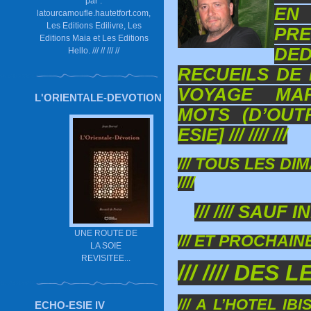
par :
E
latourcamoufle.hautetfort.com,
Les Editions Edilivre, Les
PR
Editions Maia et Les Editions
DE
Hello. /// // /// //
RECUEILS DE 
VOYAGE MA
L'ORIENTALE-DEVOTION
MOTS (D’OUT
ESIE] /// //// ///
/// TOUS LES DI
////
/// //// SAUF
UNE ROUTE DE
/// ET PROCHAIN
LA SOIE
REVISITEE...
/// //// DES 
/// A L’HOTEL I
ECHO-ESIE IV