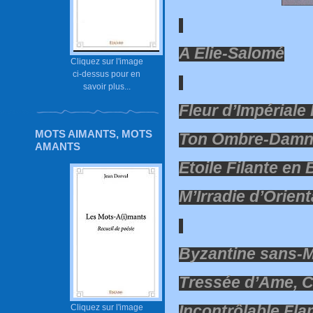
A Elie-Salomé
Cliquez sur l'image
ci-dessus pour en
savoir plus...
Fleur d’Impériale
MOTS AIMANTS, MOTS
Ton Ombre-Damn
AMANTS
Etoile Filante en
M’Irradie d’Orien
Byzantine sans-
Tressée d’Ame, 
Incontrôlable Fla
Cliquez sur l'image