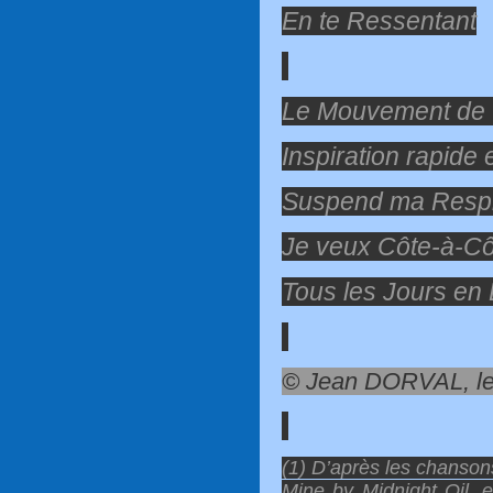
En te Ressentant
Le Mouvement de 
Inspiration rapide 
Suspend ma Respi
Je veux Côte-à-Côt
Tous les Jours en
© Jean DORVAL, le 
(1) D’après les chansons
Mine by Midnight Oil, 