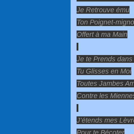
Je Retrouve ému
Ton Poignet-mign
Offert à ma Main
Je te Prends dans
Tu Glisses en Moi
Toutes Jambes A
Contre les Mienne
J’étends mes Lèvr
Pour te Bécoter