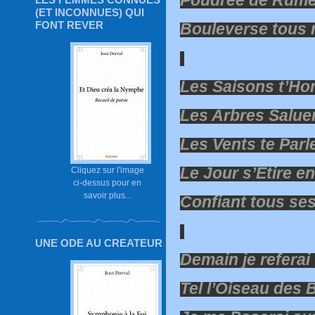
(ET INCONNUES) QUI
FONT REVER
Bouleverse tous 
Les Saisons t’Ho
Les Arbres Salue
Les Vents te Parl
Le Jour s’Etire en
Cliquez sur l'image
ci-dessus pour en
savoir plus...
Confiant tous ses
UNE ODE AU CREATEUR
Demain je refera
Tel l’Oiseau des