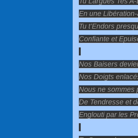
Tu Largues Tes A
En une Libération
Tu t’Endors pres
Confiante et Epuis
Nos Baisers devie
Nos Doigts enlacés
Nous ne sommes p
De Tendresse et 
Englouti par les P