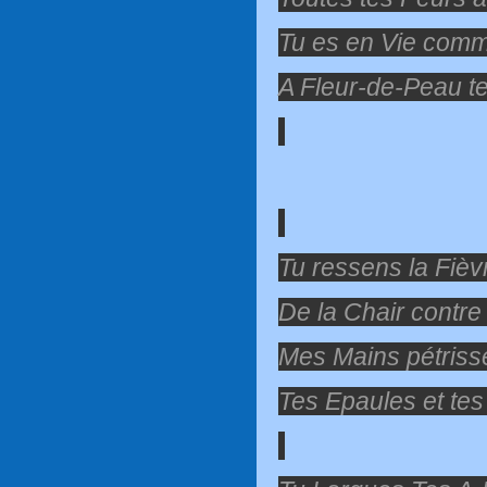
Tu es en Vie com
A Fleur-de-Peau te
Tu ressens la Fièv
De la Chair contre
Mes Mains pétriss
Tes Epaules et te