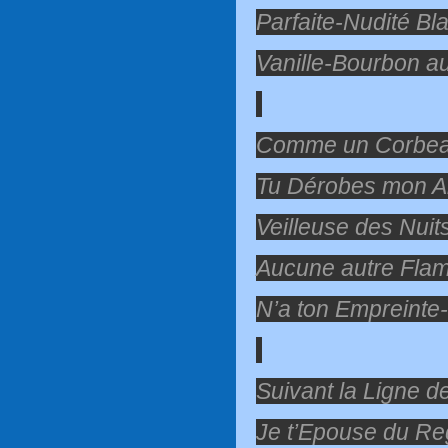
Parfaite-Nudité Bl
Vanille-Bourbon au 
Comme un Corbeau
Tu Dérobes mon A
Veilleuse des Nuit
Aucune autre Fla
N’a ton Empreinte-
Suivant la Ligne d
Je t’Epouse du Re