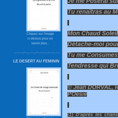
Je me Poserai su
Tu renaîtras au 
Mon Chaud Soleil
Cliquez sur l'image
ci-dessus pour en
Détache-moi pou
savoir plus...
Tu me Consumes d
LE DESERT AU FEMININ
Tendresse qui Br
© Jean DORVAL, le
POésie
(1) D’après les chans