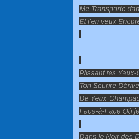
Me Transporte dans
Et j’en veux Encore
Plissant tes Yeux
Ton Sourire Dérive
De Yeux-Champag
Face-à-Face Où j
Dans le Noir des 