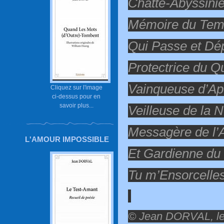
Chatte-Abyssini
Mémoire du Te
Qui Passe et Dé
Protectrice du Q
Vainqueuse d’Ap
Cliquez sur l'image
ci-dessus pour en
savoir plus...
Veilleuse de la N
Messagère de l
L'AMOUR IMPOSSIBLE
Et Gardienne du 
Tu m’Ensorcell
© Jean DORVAL, le 