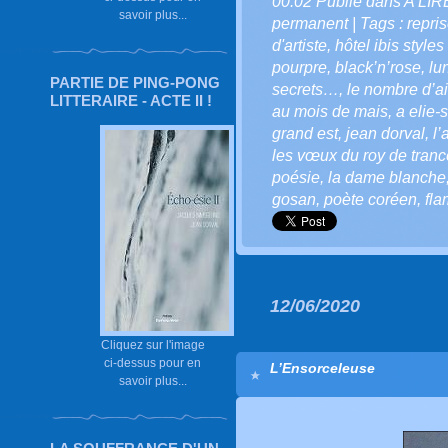
00:02 Publié dans
A LI
savoir plus...
permanent
| Tags :
repri
d'artiste
,
hôtel ibis style
pourpre
,
black’n’rose
,
lu
PARTIE DE PING-PONG
secrets…
,
le nombre d’ai
LITTERAIRE - ACTE II !
au mois de mais
,
a elie-
grand est
,
jean dorval
,
l’
les vœux du roy de trance
poésie
,
la dame blanche
gosan
,
poète coréen
,
fl
12/06/2020
Cliquez sur l'image
ci-dessus pour en
L’Ensorceleuse
savoir plus...