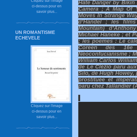
Cliquez sur l'image
Hate Danger by Bikin 
ci-dessus pour en
Camera ; A Map Of 
savoir plus...
Moves In Strange Way
d’Handel ; les film
Mountain) d’Anthon
UN ROMANTISME
Michael Haneke ; et P
ECHEVELE
; les poèmes : Le ca
Coréen des 16e 
Néoconfucianisme ; M
William Carlos William
de Le Clézio paru aux 
Silo, de Hugh Howey, p
prostituée et impéra
paru chez Tallandier (
Cliquez sur l'image
ci-dessus pour en
savoir plus...