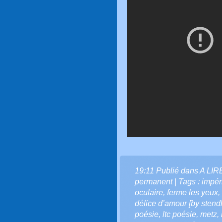
19:11 Publié dans
A LIR
permanent
| Tags :
impér
oculaire
,
ferme les yeux
,
délice d’amour [by stend
poésie
,
ltc poésie
,
metz
,