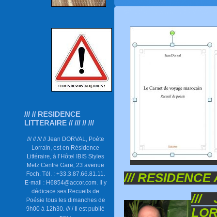
/// // RESIDENCE
LITTERAIRE // /// // ///
/// // /// // Jean DORVAL, Poète
Lorrain, est en Résidence
Littéraire, à l’Hôtel IBIS Styles
Metz Centre Gare, 23 avenue
Foch. Tél. : +33.3.87.66.81.11.
/// RESIDENCE 
E-mail : H6854@accor.com. Il y
dédicace ses Recueils de
///
Poésie tous les dimanches de
9h00 à 12h30. /// / Il est publié
LOR