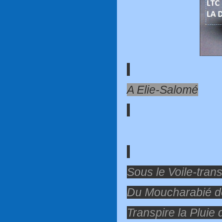
A Elie-Salomé
Sous le Voile-tran
Du Moucharabié d
Transpire la Pluie