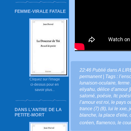
FEMME-VIRALE FATALE
22:46 Publié dans
A LI
permanent
| Tags :
l’ens
Cliquez sur l'image
lunaison-oculaire
,
ferme 
ci-dessus pour en
eliyahu
,
délice d’amour [
savoir plus...
salomé
,
poésie
,
ltc poés
l’amour est roi
,
le pays o
trance (7) (8)
,
lui le xxe
,
j
DANS L'ANTRE DE LA
PETITE-MORT
blanche
,
la place d'elie
,
coréen
,
flamenco
,
le cou