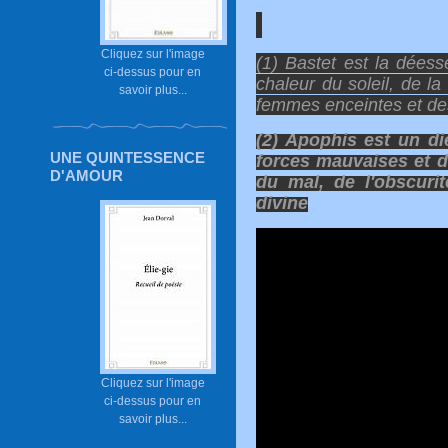
Cliquez sur l'image
(1) Bastet est la déess
ci-dessus pour en
chaleur du soleil, de la
savoir plus...
femmes enceintes et de
(2) Apophis est un d
UNE QUINTESSENCE
forces mauvaises et de
D'AMOUR
du mal, de l'obscurit
divine
Cliquez sur l'image
ci-dessus pour en
savoir plus...