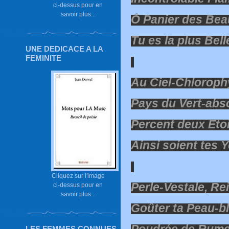
ci-dessus pour en
savoir plus...
Ô Panier des Bea
Tu es la plus Bel
UNE DEDICACE A LA
FEMINITE
Au Ciel-Chloroph
Pays du Vert-abs
Percent deux Eto
Ainsi soient tes 
Cliquez sur l'image
Perle-Vestale, Re
ci-dessus pour en
savoir plus...
Goûter ta Peau-b
Poudrée de Rume
LES FEMMES CONNUES