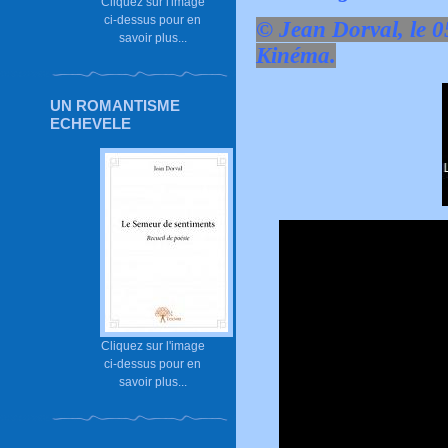
Cliquez sur l'image
ci-dessus pour en
© Jean Dorval, le 0
savoir plus...
Kinéma.
UN ROMANTISME
ECHEVELE
Cliquez sur l'image
ci-dessus pour en
savoir plus...