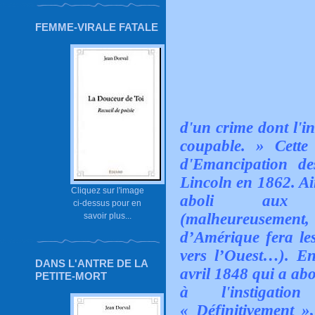
FEMME-VIRALE FATALE
d'un crime dont l'i
coupable. »
Cette 
d'Emancipation de
Lincoln en 1862. Ain
Cliquez sur l'image
aboli aux E
ci-dessus pour en
(malheureusement, 
savoir plus...
d’Amérique fera les
vers l’Ouest…). En
DANS L'ANTRE DE LA
avril 1848 qui a abo
PETITE-MORT
à l'instigatio
« Définitivement »,