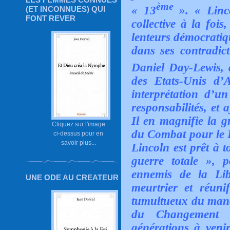
ème
« 13
». « Linco
(ET INCONNUES) QUI
FONT REVER
collective à la fois
lenteurs démocrati
dans ses contradict
Daniel Day-Lewis, 
des Etats-Unis d’
interprétation d’u
responsabilités, et 
Il en magnifie la gr
Cliquez sur l'image
du Combat pour le Dr
ci-dessus pour en
savoir plus...
Lincoln est prêt à 
guerre totale », 
ennemis de la Lib
UNE ODE AU CREATEUR
meurtrier et réuni
tumultueux du manda
du Changement v
générations à venir