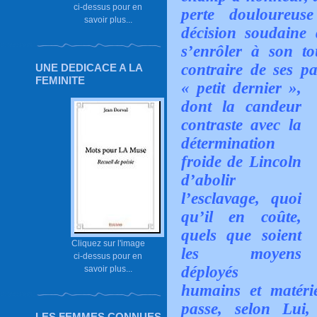
ci-dessus pour en
perte douloureus
savoir plus...
décision soudaine
s’enrôler à son to
contraire de ses pa
UNE DEDICACE A LA
FEMINITE
« petit dernier »,
dont la candeur
contraste avec la
détermination
froide de Lincoln
d’abolir
l’esclavage, quoi
qu’il en coûte,
quels que soient
Cliquez sur l'image
les moyens
ci-dessus pour en
déployés
savoir plus...
humains et matérie
passe, selon Lui
LES FEMMES CONNUES