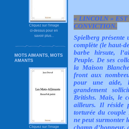
« LINCOLN » ES
CONVICTION.
Cliquez sur l'image
ci-dessus pour en
savoir plus...
Spielberg présente
complète (le haut-de
barbe hirsute, l’a
MOTS AIMANTS, MOTS
Peuple. De ses coll
AMANTS
la Maison Blanche,
front aux nombreus
pour une aide, l
grandement sollic
Britishs. Mais, le 
ailleurs. Il réside
torturée du couple 
ne peut surmonter l
champ d’honneur, av
Cliquez sur l'image