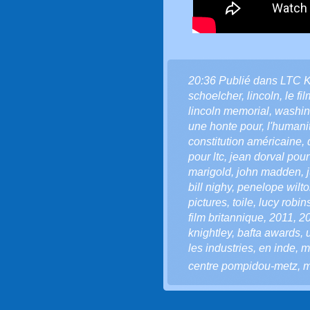
20:36 Publié dans
LTC 
schoelcher
,
lincoln
,
le fil
lincoln memorial
,
washin
une honte pour
,
l'humani
constitution américaine
,
pour ltc
,
jean dorval pour
marigold
,
john madden
,
bill nighy
,
penelope wilt
pictures
,
toile
,
lucy robin
film britannique
,
2011
,
2
knightley
,
bafta awards
,
les industries
,
en inde
,
m
centre pompidou-metz
,
m