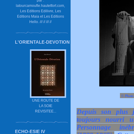
par :
latourcamoufle.hautetfort.com,
Les Editions Edilivre, Les
Editions Maia et Les Editions
Hello. /// // /// //
L'ORIENTALE-DEVOTION
© Photo 
UNE ROUTE DE
LA SOIE
Depuis son plus j
REVISITEE...
toujours nourri 
Personnage inéb
ECHO-ESIE IV