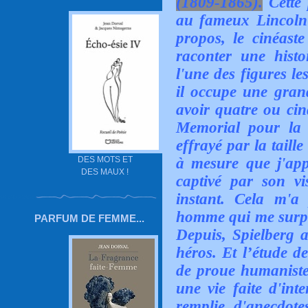
(1809-1865).
Cette 
au fameux Lincoln
propos, le cinéast
raconter une histo
l'une des figures le
il occupe une gran
avoir quatre ou cin
Memorial pour la p
effrayé par la taille
DES MOTS ET
à mesure que j'appr
DES MAUX !
captivé par son vi
instant. Cela m'a
homme qui me surplo
PARFUM DE FEMME...
Depuis, Spielberg a
héros. Et l’étude d
de proue humaniste,
une vie faite d'int
remplie d'anecdot