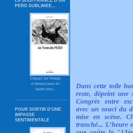
LA SOUFFRANCE D'UN
PERD SUBLIMEE...
Cliquez sur l'image
ci-dessus pour en
Dans cette toile ha
savoir plus...
reste, dépeint une 
Congrès entre escla
avec un souci du d
POUR SORTIR D'UNE
IMPASSE
mise en scène. C
SENTIMENTALE
tranché... L’heure 
que coûte le "13