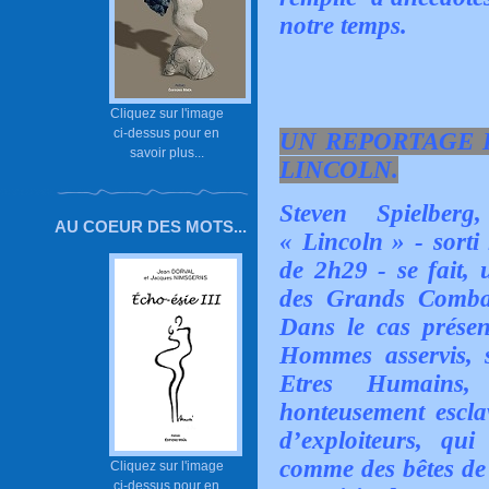
notre temps.
Cliquez sur l'image
ci-dessus pour en
UN REPORTAGE 
savoir plus...
LINCOLN.
Steven Spielber
AU COEUR DES MOTS...
« Lincoln » - sorti
de 2h29 - se fait, 
des Grands Combat
Dans le cas présent
Hommes asservis, s
Etres Humains, 
honteusement esclav
d’exploiteurs, qui
comme des bêtes de 
Cliquez sur l'image
ci-dessus pour en