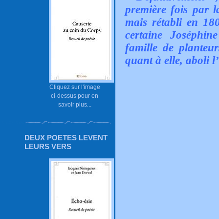
première fois par l
mais rétabli en 1
certaine Joséphin
famille de planteur
quant à elle, aboli 
Cliquez sur l'image
ci-dessus pour en
savoir plus...
DEUX POETES LEVENT
LEURS VERS