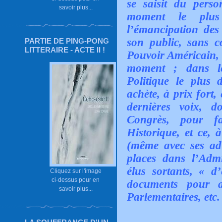
se saisit du pers
savoir plus...
moment le plus
l’émancipation des 
son public, sans c
PARTIE DE PING-PONG
LITTERAIRE - ACTE II !
Pouvoir Américain, d
moment ; dans le
Politique le plus 
achète, à prix fort,
dernières voix, d
Congrès, pour f
Historique, et ce,
(même avec ses adv
places dans l’Admi
élus sortants, « d
Cliquez sur l'image
ci-dessus pour en
documents pour ad
savoir plus...
Parlementaires, etc.