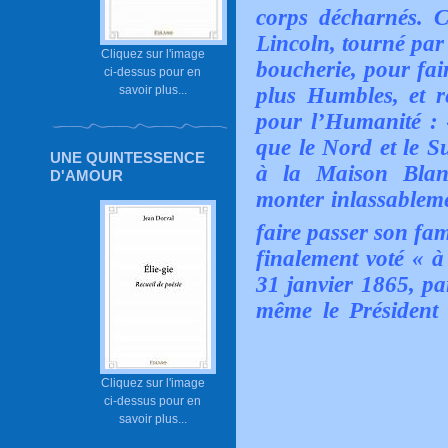
corps décharnés. 
Lincoln, tourné par
Cliquez sur l'image
boucherie, pour fair
ci-dessus pour en
savoir plus...
plus Humbles, et 
pour l’Humanité : «
que le Nord et le S
UNE QUINTESSENCE
à la Maison Blanc
D'AMOUR
monter inlassableme
faire passer son fa
finalement voté « à
31 janvier 1865, pa
même le Président
Cliquez sur l'image
ci-dessus pour en
savoir plus...