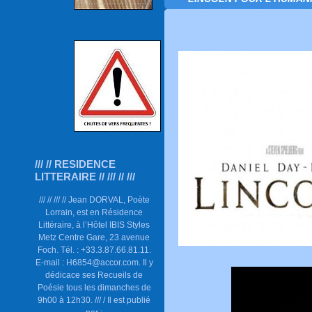
/// // RESIDENCE
LITTERAIRE // /// // ///
/// // /// // Jean DORVAL, Poète
Lorrain, est en Résidence
Littéraire, à l’Hôtel IBIS Styles
Metz Centre Gare, 23 avenue
Foch. Tél. : +33.3.87.66.81.11.
E-mail : H6854@accor.com. Il y
dédicace ses Recueils de
Poésie tous les dimanches de
9h00 à 12h30. /// / Il est publié