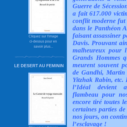
Guerre de Sécession
a fait 617.000 vict
conflit moderne fut 
dans le Panthéon Am
faisant assassiner p
Cliquez sur l'image
Davis. Prouvant ai
ci-dessus pour en
savoir plus...
malheureux pour 
Grands Hommes qui
meurent souvent po
LE DESERT AU FEMININ
de Gandhi, Martin 
Yitzhak Rabin, etc. 
l’Idéal devient 
flambeau pour nos
encore tiré toutes 
certaines parties d
nos jours, on contin
l’esclavage !