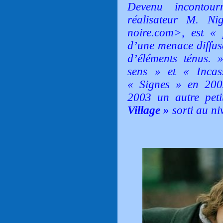
D
evenu incontour
réalisateur M. Ni
noire.com>, est « p
d’une menace diffus
d’éléments ténus. 
sens » et « Incas
« Signes » en 2002 
2003 un autre peti
Village »
sorti au ni