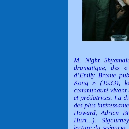
M. Night Shyamala
dramatique, des «
d’Emily Bronte pub
Kong » (1933), lo
communauté vivant d
et prédatrices. La di
des plus intéressan
Howard, Adrien Br
Hurt…). Sigourne
lecture du scénario,