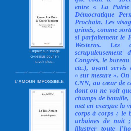
entre « La Patri
Démocratique Per
Prochain. Les visag
grimés, comme sorti
si parfaitement le 
Westerns. Les c
scrupuleusement d
Cliquez sur l'image
ci-dessus pour en
Congrès, le bureau
savoir plus...
etc.), ayant servis
« sur mesure ». On 
L'AMOUR IMPOSSIBLE
CNN, au cœur de cet
dont on ne voit que
champs de bataille, 
met en exergue la v
corps-à-corps ; le
urbaines de nuit ;
illustrer toute l’