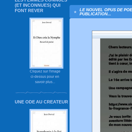
(ET INCONNUES) QUI
LE NOUVEL OPUS DE POE
FONT REVER
PUBLICATION...
Cliquez sur l'image
ci-dessus pour en
savoir plus...
UNE ODE AU CREATEUR