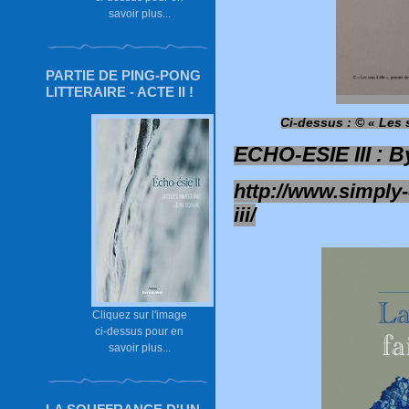
savoir plus...
PARTIE DE PING-PONG
LITTERAIRE - ACTE II !
Ci-dessus : © « Les s
ECHO-ESIE III : B
http://www.simply
iii/
Cliquez sur l'image
ci-dessus pour en
savoir plus...