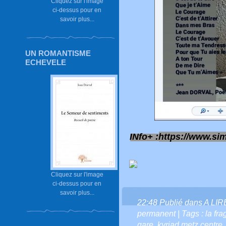
Cliquez sur l'image
ci-dessus pour en
savoir plus...
UN ROMANTISME
ECHEVELE
INfo+ :
https://www.sim
Cliquez sur l'image
ci-dessus pour en
savoir plus...
22:48 Publié dans
A LI
permanent
| Tags :
la fr
gare
,
kyriad metz centre