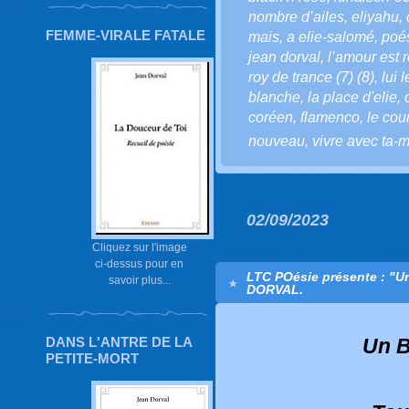
nombre d’ailes
,
eliyahu
,
FEMME-VIRALE FATALE
mais
,
a elie-salomé
,
poé
jean dorval
,
l’amour est r
roy de trance (7) (8)
,
lui 
blanche
,
la place d'elie
,
coréen
,
flamenco
,
le cou
nouveau
,
vivre avec ta-m
02/09/2023
Cliquez sur l'image
ci-dessus pour en
LTC POésie présente : "Un
savoir plus...
DORVAL.
DANS L'ANTRE DE LA
Un B
PETITE-MORT