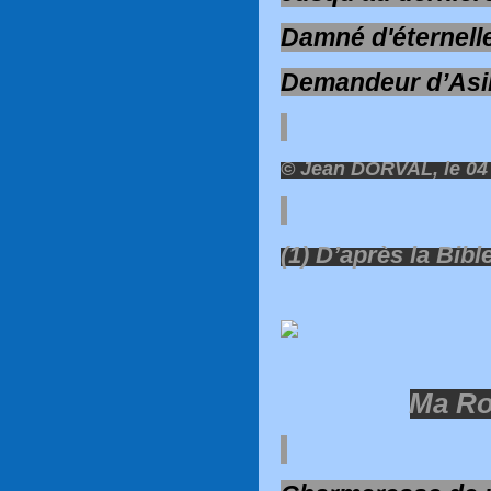
Damné d'éternell
Demandeur d’Asil
© Jean DORVAL, le 04
(1) D’après la Bib
Ma R