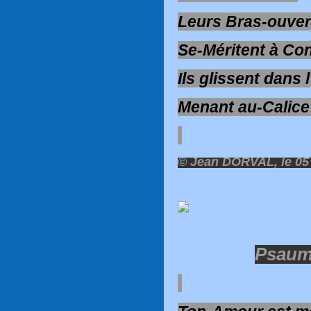
Leurs Bras-ouver
Se-Méritent à Co
Ils glissent dans
Menant au-Calice
© Jean DORVAL, le 05
Psaume