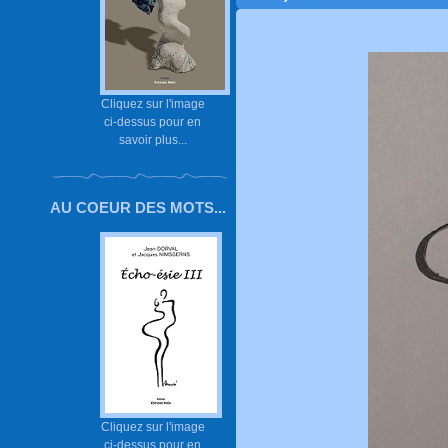
Cliquez sur l'image
ci-dessus pour en
savoir plus...
AU COEUR DES MOTS...
Cliquez sur l'image
ci-dessus pour en