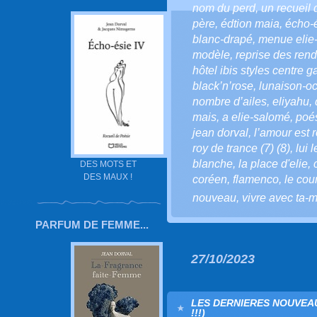
nom du perd
,
un recueil 
père
,
édtion maia
,
écho-
blanc-drapé
,
menue elie
modèle
,
reprise des ren
hôtel ibis styles centre g
black’n’rose
,
lunaison-oc
nombre d’ailes
,
eliyahu
,
mais
,
a elie-salomé
,
poé
jean dorval
,
l’amour est r
roy de trance (7) (8)
,
lui 
blanche
,
la place d'elie
,
DES MOTS ET
DES MAUX !
coréen
,
flamenco
,
le cou
nouveau
,
vivre avec ta-m
PARFUM DE FEMME...
27/10/2023
LES DERNIERES NOUVEAUT
!!!)