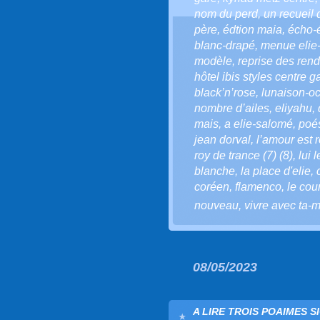
nom du perd
,
un recueil 
père
,
édtion maia
,
écho-
blanc-drapé
,
menue elie
modèle
,
reprise des ren
hôtel ibis styles centre g
black’n’rose
,
lunaison-oc
nombre d’ailes
,
eliyahu
,
mais
,
a elie-salomé
,
poé
jean dorval
,
l’amour est r
roy de trance (7) (8)
,
lui 
blanche
,
la place d'elie
,
coréen
,
flamenco
,
le cou
nouveau
,
vivre avec ta-m
08/05/2023
A LIRE TROIS POAIMES S