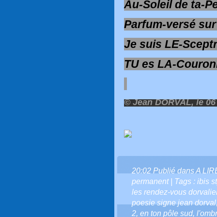
Au-Soleil de ta-P
Parfum-versé su
Je suis LE-Scept
TU es LA-Couron
© Jean DORVAL, le 06
20:02 Publié dans
A LI
permanent
| Tags :
ibis 
les rendez-vous dorvali
poesie signe jean dorval
2
,
en ton pôle sud
,
l'ombr