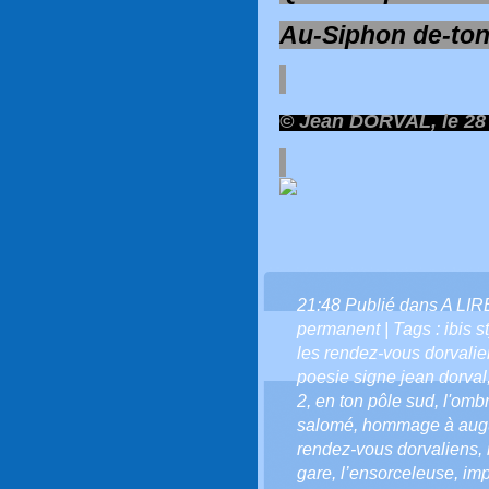
Au-Siphon de-to
© Jean DORVAL, le 28 
21:48 Publié dans
A LI
permanent
| Tags :
ibis 
les rendez-vous dorvali
poesie signe jean dorval
2
,
en ton pôle sud
,
l'ombr
salomé
,
hommage à augus
rendez-vous dorvaliens
,
gare
,
l’ensorceleuse
,
imp