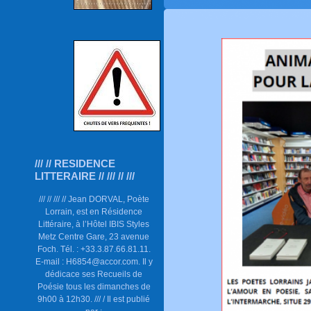
/// // RESIDENCE
LITTERAIRE // /// // ///
/// // /// // Jean DORVAL, Poète
Lorrain, est en Résidence
Littéraire, à l’Hôtel IBIS Styles
Metz Centre Gare, 23 avenue
Foch. Tél. : +33.3.87.66.81.11.
E-mail : H6854@accor.com. Il y
dédicace ses Recueils de
Poésie tous les dimanches de
9h00 à 12h30. /// / Il est publié