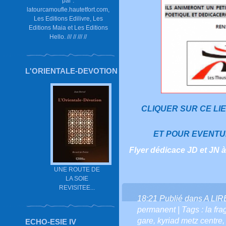
par :
latourcamoufle.hautetfort.com,
Les Editions Edilivre, Les
Editions Maia et Les Editions
Hello. /// // /// //
L'ORIENTALE-DEVOTION
CLIQUER SUR CE LI
ET POUR EVENTU
Flyer dédicace JD et JN à
UNE ROUTE DE
LA SOIE
REVISITEE...
18:21 Publié dans
A LI
permanent
| Tags :
la fr
gare
,
kyriad metz centre
ECHO-ESIE IV