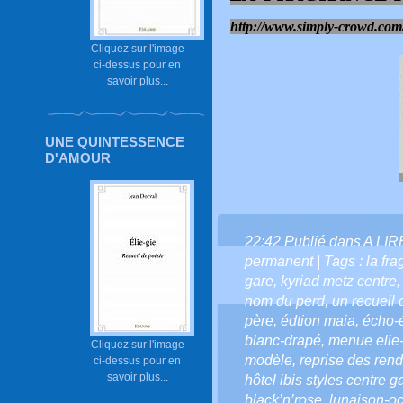
http://www.simply-crowd.com/
Cliquez sur l'image
ci-dessus pour en
savoir plus...
UNE QUINTESSENCE
D'AMOUR
22:42 Publié dans
A LI
permanent
| Tags :
la fr
gare
,
kyriad metz centre
nom du perd
,
un recueil 
père
,
édtion maia
,
écho-
blanc-drapé
,
menue elie
Cliquez sur l'image
modèle
,
reprise des ren
ci-dessus pour en
savoir plus...
hôtel ibis styles centre g
black’n’rose
,
lunaison-oc