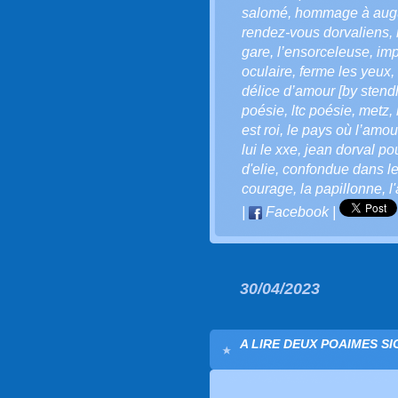
salomé
,
hommage à augus
rendez-vous dorvaliens
,
gare
,
l’ensorceleuse
,
imp
oculaire
,
ferme les yeux
,
délice d’amour [by stend
poésie
,
ltc poésie
,
metz
,
est roi
,
le pays où l’amour
lui le xxe
,
jean dorval pou
d'elie
,
confondue dans l
courage
,
la papillonne
,
l
|
Facebook
|
30/04/2023
A LIRE DEUX POAIMES SI