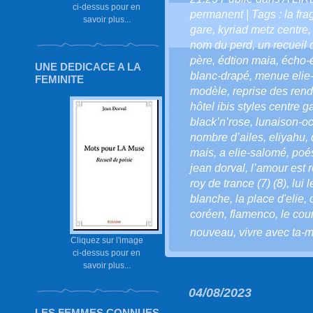
ci-dessus pour en
permanent
| Tags :
la fr
savoir plus...
gare
,
kyriad metz centre
nom du perd
,
un recueil 
père
,
édtion maia
,
écho-
UNE DEDICACE A LA
blanc-drapé
,
menue elie
FEMINITE
modèle
,
reprise des ren
hôtel ibis styles centre g
black’n’rose
,
lunaison-oc
nombre d’ailes
,
eliyahu
,
mais
,
a elie-salomé
,
poé
jean dorval
,
l’amour est r
roy de trance (7) (8)
,
lui 
blanche
,
la place d'elie
,
coréen
,
flamenco
,
le cou
nouveau
,
vivre avec ta-m
Cliquez sur l'image
ci-dessus pour en
savoir plus...
04/08/2023
LES FEMMES CONNUES