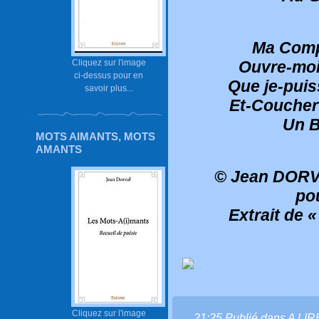
Ma Comp
Cliquez sur l'image
Ouvre-moi
ci-dessus pour en
Que je-puis
savoir plus...
Et-Coucher
Un B
MOTS AIMANTS, MOTS
AMANTS
© Jean DORVA
po
Extrait de 
Cliquez sur l'image
21:25 Publié dans
A LI