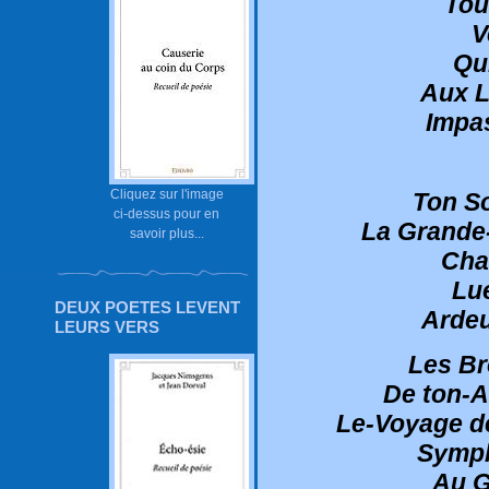
Tou
V
Qu
Aux L
Impa
Cliquez sur l'image
Ton S
ci-dessus pour en
La Grande-
savoir plus...
Cha
Lu
DEUX POETES LEVENT
Ardeu
LEURS VERS
Les Br
De ton-A
Le-Voyage d
Symph
Au G