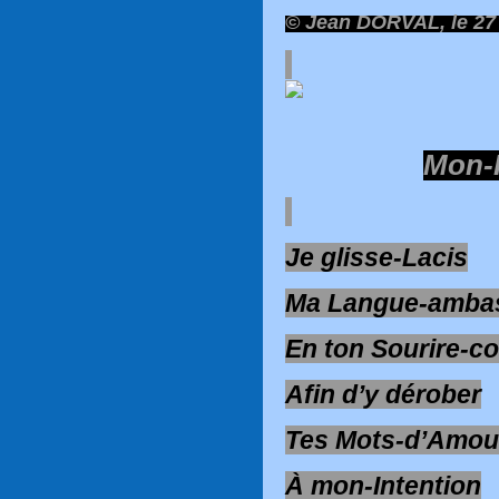
© Jean DORVAL, le 27 
Mon-H
Je glisse-Lacis
Ma Langue-amba
En ton Sourire-c
Afin d’y dérober
Tes Mots-d’Amou
À mon-Intention