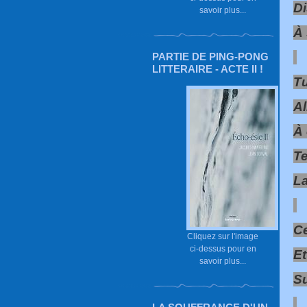
Di
savoir plus...
À 
PARTIE DE PING-PONG
LITTERAIRE - ACTE II !
Tu
Al
À 
T
La
Ce
Cliquez sur l'image
ci-dessus pour en
Et
savoir plus...
Su