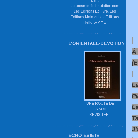
par :
latourcamoufle.hautetfort.com,
Les Editions Edilivre, Les
Editions Maia et Les Editions
Hello. /// // /// //
L'ORIENTALE-DEVOTION
À 
(E
Le
Pè
UNE ROUTE DE
L
LA SOIE
REVISITEE...
Ta
J’
ECHO-ESIE IV