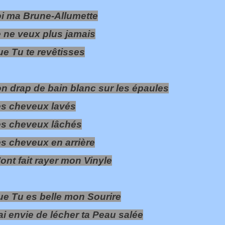
i ma Brune-Allumette
 ne veux plus jamais
e Tu te revêtisses
n drap de bain blanc sur les épaules
es cheveux lavés
es cheveux lâchés
s cheveux en arrière
ont fait rayer mon Vinyle
e Tu es belle mon Sourire
ai envie de lécher ta Peau salée