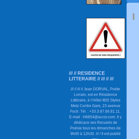
/// // RESIDENCE
LITTERAIRE // /// // ///
/// // /// // Jean DORVAL, Poète
Lorrain, est en Résidence
Littéraire, à l’Hôtel IBIS Styles
Metz Centre Gare, 23 avenue
Foch. Tél. : +33.3.87.66.81.11.
E-mail : H6854@accor.com. Il y
dédicace ses Recueils de
Poésie tous les dimanches de
9h00 à 12h30. /// / Il est publié