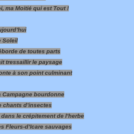
i, ma Moitié qui est Tout !
jourd’hui
 Soleil
borde de toutes parts
it tressaillir le paysage
nte à son point culminant
a Campagne bourdonne
 chants d’insectes
 dans le crépitement de l’herbe
s Fleurs-d’Icare sauvages