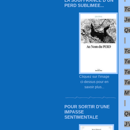
LA SOUFFRANCE D'UN
PERD SUBLIMEE...
To
Je
Qu
To
T
T
Cliquez sur l'image
Te
ci-dessus pour en
savoir plus...
M’
POUR SORTIR D'UNE
IMPASSE
Qu
SENTIMENTALE
J’