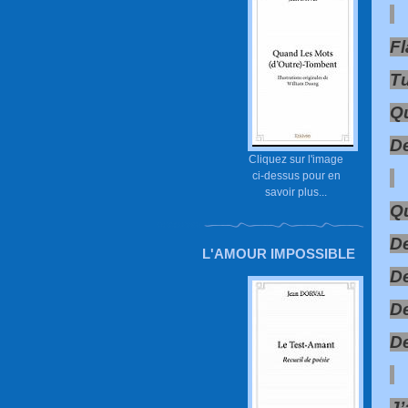
Fl
T
Qu
De
Cliquez sur l'image
ci-dessus pour en
savoir plus...
Qu
De
L'AMOUR IMPOSSIBLE
De
De
De
J’