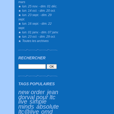
mars
lun. 25 nov. - dim. 01 déc.
lun. 14 oct. - dim. 20 oct.
lun. 23 sept. - dim. 29
sept.
lun. 16 sept. - dim. 22
sept.
lun. 01 janv. - dim. 07 janv.
lun. 23 oct. - dim. 29 oct.
Toutes les archives
RECHERCHER
TAGS POPULAIRES
new order
jean
dorval pour ltc
live
simple
minds
absolute
ltc@live
omd