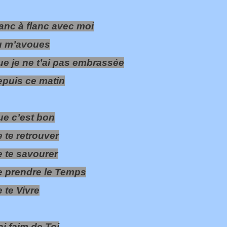
anc à flanc avec moi
u m’avoues
e je ne t’ai pas embrassée
puis ce matin
e c’est bon
 te retrouver
 te savourer
 prendre le Temps
 te Vivre
ai faim de Toi