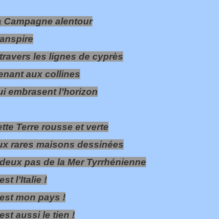
a Campagne alentour
anspire
travers les lignes de cyprès
nant aux collines
i embrasent l’horizon
tte Terre rousse et verte
ux rares maisons dessinées
deux pas de la Mer Tyrrhénienne
est l’Italie !
est mon pays !
est aussi le tien !