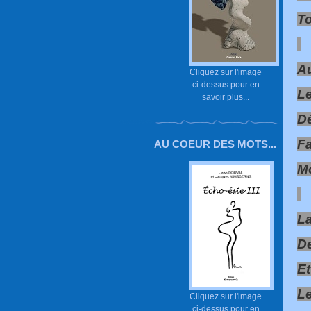
To
Au
Cliquez sur l'image
ci-dessus pour en
Le
savoir plus...
Dé
Fa
AU COEUR DES MOTS...
Mo
L
De
Et
Le
Cliquez sur l'image
ci-dessus pour en