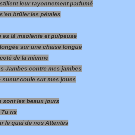
stillent leur rayonnement parfumé
s’en brûler les pétales
 es là insolente et pulpeuse
longée sur une chaise longue
coté de la mienne
es Jambes contre mes jambes
 sueur coule sur mes joues
 sont les beaux jours
 Tu ris
r le quai de nos Attentes