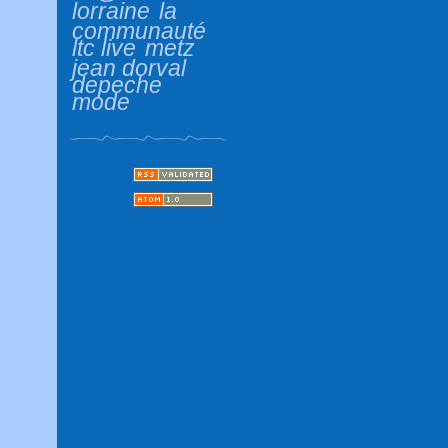
lorraine
la
communauté
ltc live
metz
jean dorval
depeche
mode