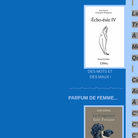
L
Tr
À 
Me
Qu
DES MOTS ET
DES MAUX !
Ce
A
PARFUM DE FEMME...
À 
C’
C’
C’