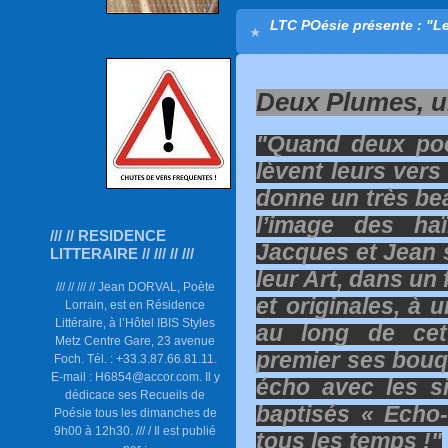
LTC POésie présente : "L
Deux Plumes, un
"Quand deux poè
lèvent leurs vers
donne un très bea
l’image des haï
/// // RESIDENCE
Jacques et Jean 
LITTERAIRE // /// // ///
leur Art, dans un 
/// // /// // Jean DORVAL, Poète
et originales, à 
Lorrain, est en Résidence
Littéraire, à l’Hôtel IBIS Styles
au long de cet
Metz Centre Gare, 23 avenue
premier ses bouqu
Foch. Tél. : +33.3.87.66.81.11.
E-mail : H6854@accor.com. Il y
écho avec les s
dédicace ses Recueils de
baptisés « Echo-
Poésie tous les dimanches de
9h00 à 12h30. /// / Il est publié
tous les temps !"