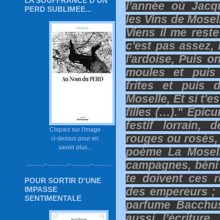
LA SOUFFRANCE D'UN
l’année où Jacq
PERD SUBLIMEE...
les Vins de Mosel
Viens il me reste
c'est pas assez, 
l'ardoise, Puis o
moules et puis 
frites et puis
Moselle, Et si t'es
filles (…)." Épic
festif lorrain, 
Cliquez sur l'image
rouges ou rosés
ci-dessus pour en
savoir plus...
poème La Mosell
campagnes, béni 
te doivent ces 
POUR SORTIR D'UNE
des empereurs ; 
IMPASSE
SENTIMENTALE
parfume Bacchus.
aussi l’écritur