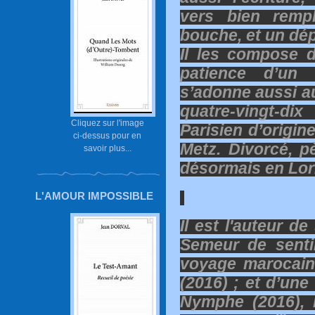
vers bien remp
bouche, et un dép
Il les compose d
patience d’un v
s’adonne aussi a
quatre-vingt-di
Cliquez sur l'image
Parisien d’origin
ci-dessus pour en
Metz. Divorcé, pè
savoir plus...
désormais en Lorr
L'AMOUR IMPOSSIBLE
Il est l'auteur d
Semeur de senti
voyage marocain
(2016) ; et d’une
Nymphe (2016), 