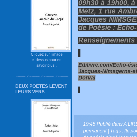
09h30 à 19h00, à
Metz, 1 rue Ambr
Jacques NIMSGER
de Poésie : Echo-
Renseignements :
Cliquez sur l'image
ci-dessus pour en
Edilivre.com/Echo-ési
savoir plus...
Jacques-Nimsgerns-et
Dorval
DEUX POETES LEVENT
LEURS VERS
19:45 Publié dans
A LI
permanent
| Tags :
ltc p