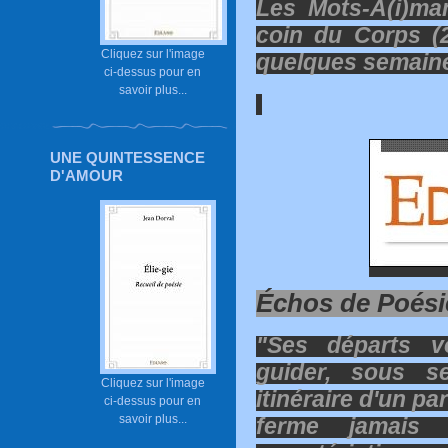
Les Mots-A(i)ma
coin du Corps (2
Cliquez sur l'image
quelques semaines
ci-dessus pour en
savoir plus...
UNE QUINTESSENCE
D'AMOUR
Échos de Poési
"Ses départs v
guider, sous s
Cliquez sur l'image
itinéraire d'un p
ci-dessus pour en
savoir plus...
ferme jamais 