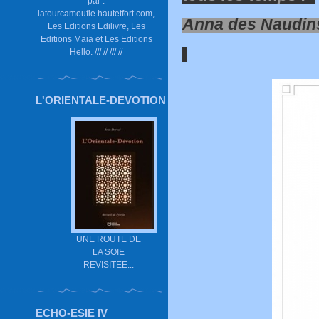
par :
latourcamoufle.hautetfort.com,
Anna des Naudin
Les Editions Edilivre, Les
Editions Maia et Les Editions
Hello. /// // /// //
L'ORIENTALE-DEVOTION
UNE ROUTE DE
LA SOIE
REVISITEE...
ECHO-ESIE IV