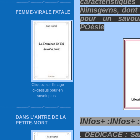
caractéristique
Nimsgerns, dont
FEMME-VIRALE FATALE
pour un savour
POésie
Cliquez sur l'image
ci-dessus pour en
savoir plus...
DANS L'ANTRE DE LA
INfos+ :
INfos+ :
PETITE-MORT
. DEDICACE : Sa