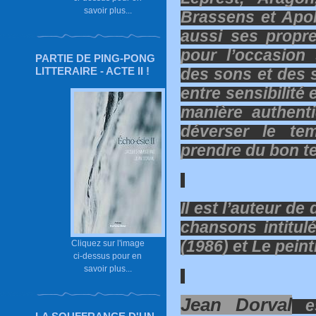
savoir plus...
Brassens et Apoll
aussi ses propres
pour l’occasion 
PARTIE DE PING-PONG
des sons et des se
LITTERAIRE - ACTE II !
entre sensibilité 
manière authent
déverser le te
prendre du bon t
Il est l’auteur de
chansons intitu
(1986) et Le peint
Cliquez sur l'image
ci-dessus pour en
savoir plus...
Jean Dorval
es