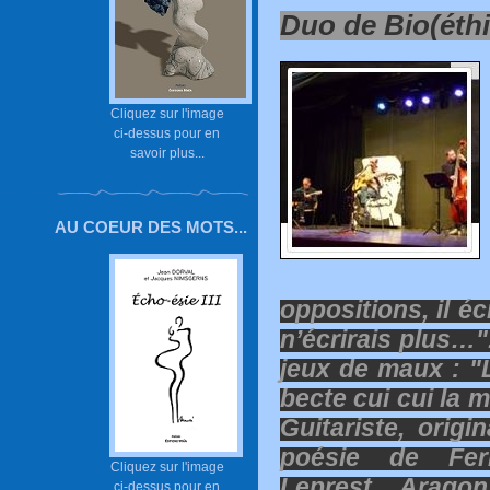
Duo de Bio(éthi
Cliquez sur l'image
ci-dessus pour en
savoir plus...
AU COEUR DES MOTS...
oppositions, il écr
n’écrirais plus…"
jeux de maux : "
becte cui cui la m
Guitariste, origi
poésie de Ferr
Cliquez sur l'image
Leprest, Aragon
ci-dessus pour en