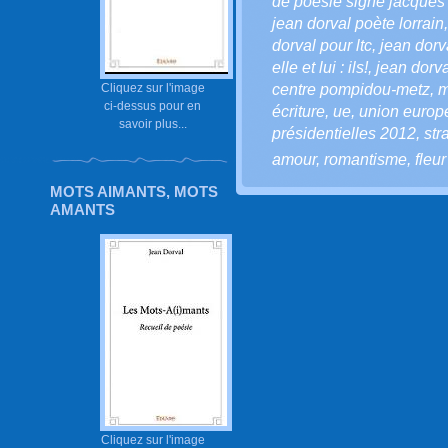
de poésie signé jacques 
jean dorval poète lorrain
dorval pour ltc
,
jean dorv
elle et lui : ils!
,
jean dorv
centre pompidou-metz
,
m
Cliquez sur l'image
ci-dessus pour en
écriture
,
ue
,
union euro
savoir plus...
présidentielles 2012
,
str
amour
,
romantisme
,
fleu
MOTS AIMANTS, MOTS
AMANTS
Cliquez sur l'image