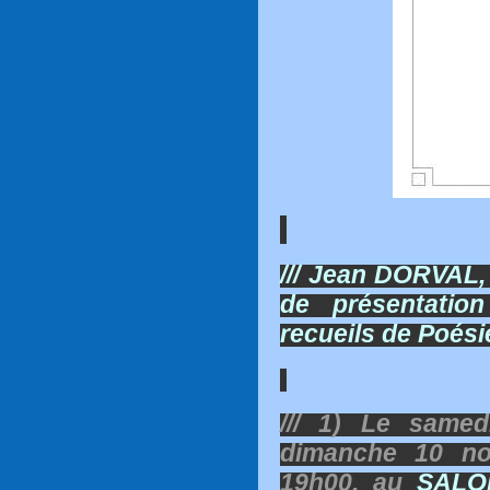
/// Jean DORVAL, 
de présentatio
recueils de Poésie
/// 1) Le same
dimanche 10 no
19h00, au
SALO