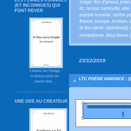
orage
,
feu d'amour
,
jean 
(ET INCONNUES) QUI
ltc
,
la tour camoufle
,
elle 
FONT REVER
poèsie lorraine
,
centre 
france
,
europe
,
écriture
,
le feu sacré
,
strasbourg
,
romantisme
,
fleur bleue
23/12/2019
Cliquez sur l'image
ci-dessus pour en
LTC POESIE ANNONCE : 
savoir plus...
UNE ODE AU CREATEUR