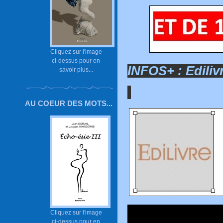
Cliquez sur l'image
ci-dessus pour en
INFOS+ :
Edili
savoir plus...
AU COEUR DES MOTS...
Cliquez sur l'image
ci-dessus pour en