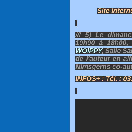
Site Intern
/// 5) Le diman
10h00 à 18h00
WOIPPY
, Salle S
de l'auteur en a
Nimsgerns co-aut
INFOS+ : Tél. : 03.