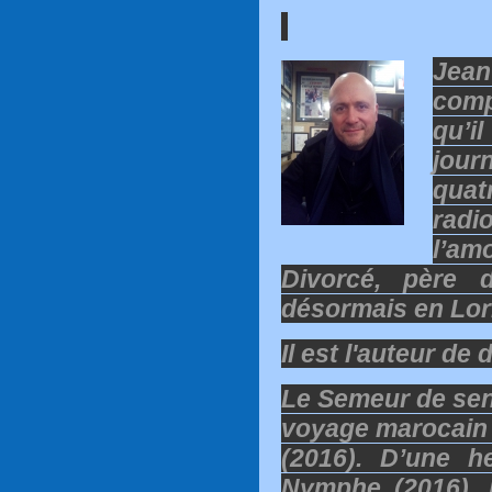
Jean
com
qu’i
jou
quat
radio
l’am
Divorcé, père 
désormais en Lorr
Il est l'auteur de
Le Semeur de sen
voyage marocain 
(2016). D’une h
Nymphe (2016), 