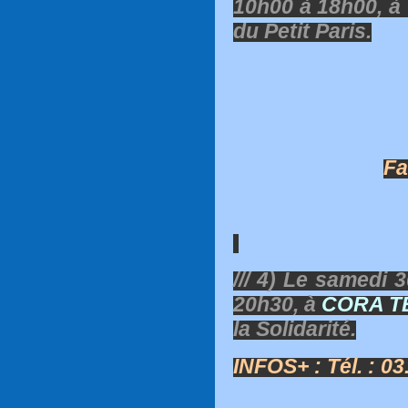
10h00 à 18h00, à
du Petit Paris.
Fa
/// 4) Le samedi
20h30, à
CORA T
la Solidarité.
INFOS+ : Tél. : 03