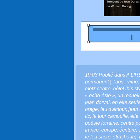
19:03 Publié dans
A LI
permanent
| Tags :
vjing
metz centre
,
hôtel ibis s
« echo-ésie »
,
un recuei
jean dorval
,
en elle seul
orage
,
feu d'amour
,
jean 
ltc
,
la tour camoufle
,
elle 
poèsie lorraine
,
centre 
france
,
europe
,
écriture
,
le feu sacré
,
strasbourg
,