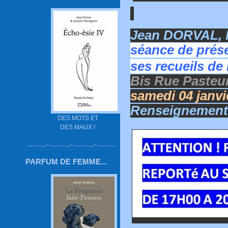
Jean DORVAL, P
séance de prése
ses recueils de
Bis Rue Pasteur
samedi 04 janvi
Renseignements 
DES MOTS ET
DES MAUX !
PARFUM DE FEMME...