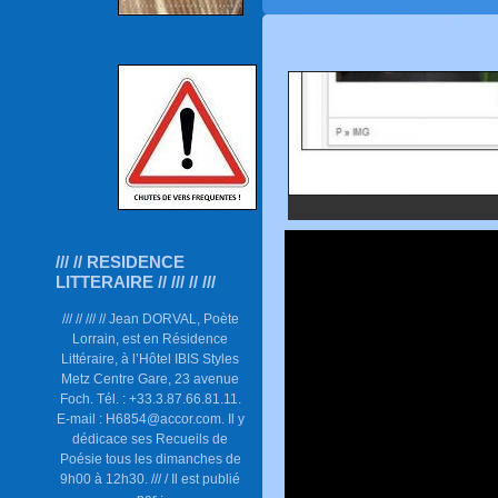
/// // RESIDENCE
LITTERAIRE // /// // ///
/// // /// // Jean DORVAL, Poète
Lorrain, est en Résidence
Littéraire, à l’Hôtel IBIS Styles
Metz Centre Gare, 23 avenue
Foch. Tél. : +33.3.87.66.81.11.
E-mail : H6854@accor.com. Il y
dédicace ses Recueils de
Poésie tous les dimanches de
9h00 à 12h30. /// / Il est publié