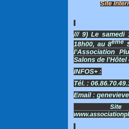
Site Inter
/// 9) Le samedi
ème
18h00, au 8
S
l’Association P
Salons de l’Hôtel 
INFOS+ :
Tél. : 06.86.70.49.
Email : genevie
Site 
www.associationpl