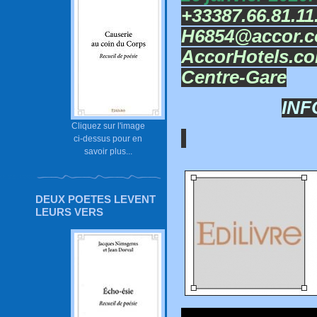
+33387.66.81.11.
H6854@accor.com
AccorHotels.co
Centre-Gare
INF
Cliquez sur l'image
ci-dessus pour en
savoir plus...
DEUX POETES LEVENT
LEURS VERS