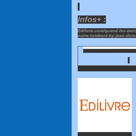
Infos+ :
Edilivre.com/quand-les-mot
outre-tombent-by-jean-dorva