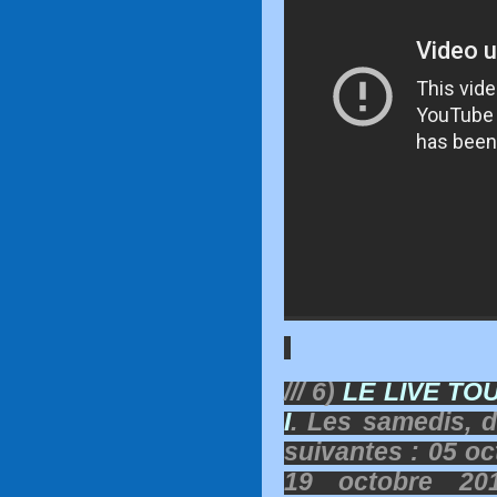
/// 6)
LE LIVE TO
I
. Les samedis, 
suivantes : 05 oc
19 octobre 20