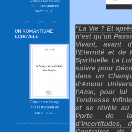
Cliquez sur l'image
ci-dessus pour en
savoir plus...
"La Vie ? Et aprè
UN ROMANTISME
n’est qu’un Passa
ECHEVELE
Vivant, avant 
l’Eternité et de
Spirituelle. La Lu
suivre pour Déco
dans un Champs
d’Amour Univers
l’Ame, pour lui
Tendresse Infinie
Cliquez sur l'image
et se révèle au 
ci-dessus pour en
savoir plus...
Porte de la
d’Incertitudes,
Contraires, de 