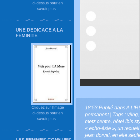
ci-dessus pour en
savoir plus...
UNE DEDICACE A LA
FEMINITE
18:53 Publié dans
A LI
Cliquez sur l'image
ci-dessus pour en
permanent
| Tags :
vjing
savoir plus...
metz centre
,
hôtel ibis s
« echo-ésie »
,
un recuei
jean dorval
,
en elle seul
LES FEMMES CONNUES