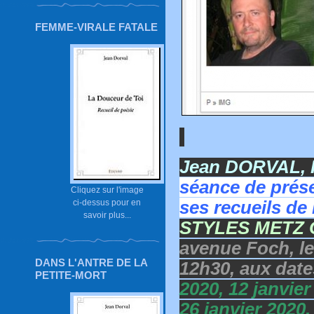
FEMME-VIRALE FATALE
Jean DORVAL, P
séance de prése
Cliquez sur l'image
ci-dessus pour en
ses recueils de
savoir plus...
STYLES METZ 
avenue Foch, l
DANS L'ANTRE DE LA
12h30, aux date
PETITE-MORT
2020, 12 janvier
26 janvier 2020.