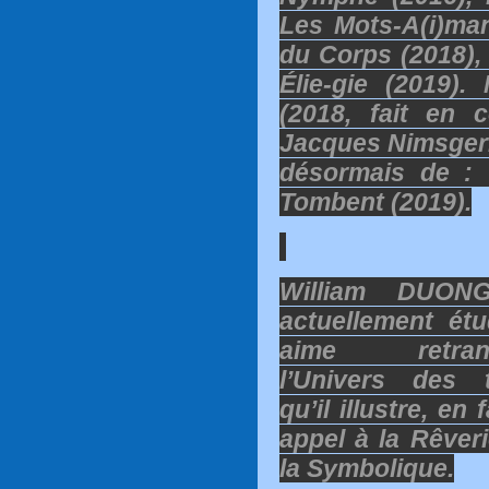
Les Mots-A(i)man
du Corps (2018),
Élie-gie (2019)
(2018, fait en 
Jacques Nimsgern
désormais de : 
Tombent (2019).
William DUONG,
actuellement ét
aime retrans
l’Univers des t
qu’il illustre, en 
appel à la Rêveri
la Symbolique.