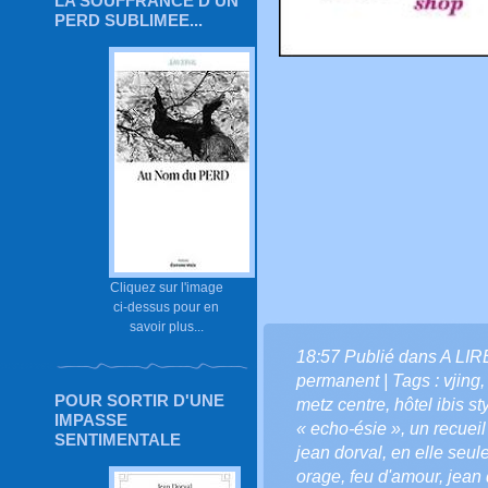
LA SOUFFRANCE D'UN
PERD SUBLIMEE...
Cliquez sur l'image
ci-dessus pour en
savoir plus...
18:57 Publié dans
A LI
permanent
| Tags :
vjing
POUR SORTIR D'UNE
metz centre
,
hôtel ibis s
IMPASSE
« echo-ésie »
,
un recuei
SENTIMENTALE
jean dorval
,
en elle seul
orage
,
feu d'amour
,
jean 