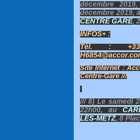
décembre 2019,
décembre 2019, 
CENTRE GARE
, 
INFOS+ :
Tél. : +333
H6854@accor.co
Site Internet : Ac
Centre-Gare ///
/// 8) Le samedi
22h00, au
CAR
LES-METZ
, 8 Pla