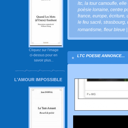
ltc
,
la tour camoufle
,
elle 
poèsie lorraine
,
centre 
france
,
europe
,
écriture
,
le feu sacré
,
strasbourg
,
romantisme
,
fleur bleue
Cliquez sur l'image
ci-dessus pour en
LTC POESIE ANNONCE...
savoir plus...
L'AMOUR IMPOSSIBLE