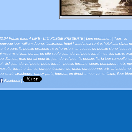
23:04 Publié dans
A LIRE - LTC POESIE PRESENTE
|
Lien permanent
| Tags :
le
nouveau jour
,
william duong
,
illustrateur
,
hôtel kyriad metz centre
,
hôtel ibis styles 
centre gare
,
ltc poésie présente : « echo-ésie »
,
un recueil de poésie signé jacques
nimsgerns et jean dorval
,
en elle seule
,
jean dorval poète lorrain
,
eu
,
feu sacré
,
ora
feu d'amour
,
jean dorval pour ltc
,
jean dorval pour ltc poésie
,
ltc
,
la tour camoufle
,
el
ui : ils!
,
jean dorval poète
,
poète lorrain
,
poèsie lorraine
,
centre pompidou-metz
,
me
moselle
,
lorraine
,
france
,
europe
,
écriture
,
ue
,
union européenne
,
arts
,
art moderne
feu sacré
,
strasbourg
,
nancy
,
paris
,
lourdes
,
en direct
,
amour
,
romantisme
,
fleur ble
Facebook
|