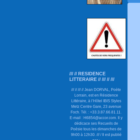
/// // RESIDENCE
LITTERAIRE // /// // ///
/// // /// // Jean DORVAL, Poète
Lorrain, est en Résidence
Littéraire, à l’Hôtel IBIS Styles
Metz Centre Gare, 23 avenue
Foch. Tél. : +33.3.87.66.81.11.
E-mail : H6854@accor.com. Il y
dédicace ses Recueils de
Poésie tous les dimanches de
9h00 à 12h30. /// / Il est publié