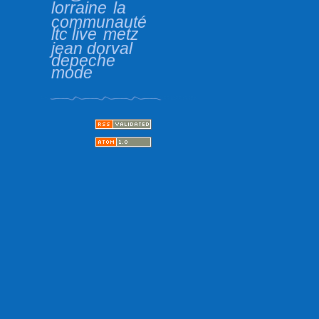
lorraine
la
communauté
ltc live
metz
jean dorval
depeche
mode