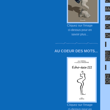
C’
M
Et
Cliquez sur l'image
Ce
ci-dessus pour en
savoir plus...
De
AU COEUR DES MOTS...
© 
E
(1
O
Cliquez sur l'image
ci-dessus pour en