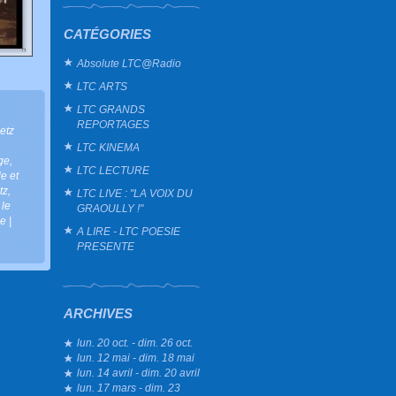
CATÉGORIES
Absolute LTC@Radio
LTC ARTS
LTC GRANDS
REPORTAGES
metz
LTC KINEMA
ge
,
LTC LECTURE
le et
tz
,
LTC LIVE : "LA VOIX DU
,
le
GRAOULLY !"
ue
|
A LIRE - LTC POESIE
PRESENTE
ARCHIVES
lun. 20 oct. - dim. 26 oct.
lun. 12 mai - dim. 18 mai
lun. 14 avril - dim. 20 avril
lun. 17 mars - dim. 23