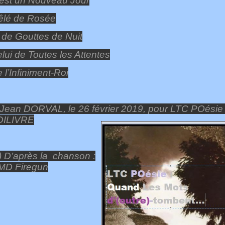
est un Nouveau Jour
êlé de Rosée
 de Gouttes de Nuit
lui de Toutes les Attentes
 l’Infiniment-Roi
Jean DORVAL, le 26 février 2019, pour LTC POésie 
DILIVRE
) D’après la chanson :
MD Firegun