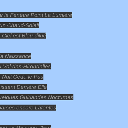
r la Fenêtre Point La Lumière
un Chaud-Soleil
 Ciel est Bleu-dilué
la Naissance
 Vol-des-Hirondelles
 Nuit Cède le Pas
issant Derrière Elle
elques Guirlandes Nocturnes
arses encore Latentes