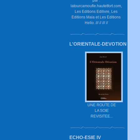
par :
latourcamoufle.hautetfort.com,
Les Editions Edilivre, Les
Editions Maia et Les Editions
Hello. /// // /// //
L'ORIENTALE-DEVOTION
UNE ROUTE DE
LA SOIE
REVISITEE...
ECHO-ESIE IV