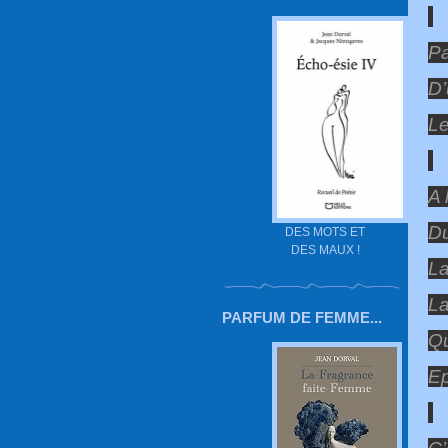
Pa
D’
Le
A 
Du
DES MOTS ET
DES MAUX !
La
La
PARFUM DE FEMME...
Qu
Ep