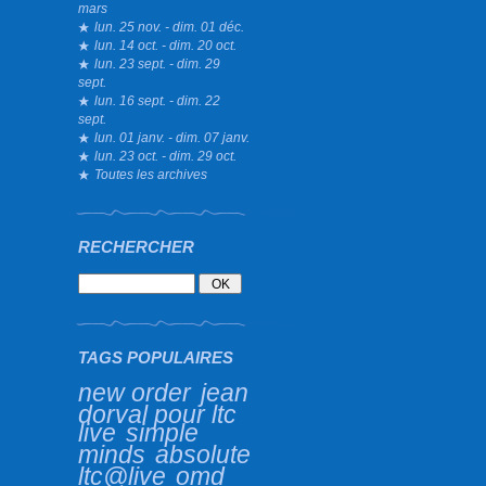
mars
lun. 25 nov. - dim. 01 déc.
lun. 14 oct. - dim. 20 oct.
lun. 23 sept. - dim. 29
sept.
lun. 16 sept. - dim. 22
sept.
lun. 01 janv. - dim. 07 janv.
lun. 23 oct. - dim. 29 oct.
Toutes les archives
RECHERCHER
TAGS POPULAIRES
new order
jean
dorval pour ltc
live
simple
minds
absolute
ltc@live
omd