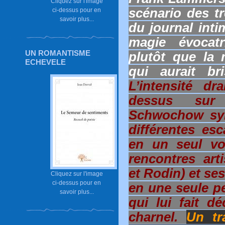
Cliquez sur l'image
scénario des t
ci-dessus pour en
savoir plus...
du journal inti
magie évocatr
UN ROMANTISME
plutôt que la 
ECHEVELE
qui aurait br
L’intensité dr
dessus sur l
Schwochow synt
différentes es
en un seul voy
rencontres art
et Rodin) et se
Cliquez sur l'image
ci-dessus pour en
en une seule pe
savoir plus...
qui lui fait d
charnel.
Un tra