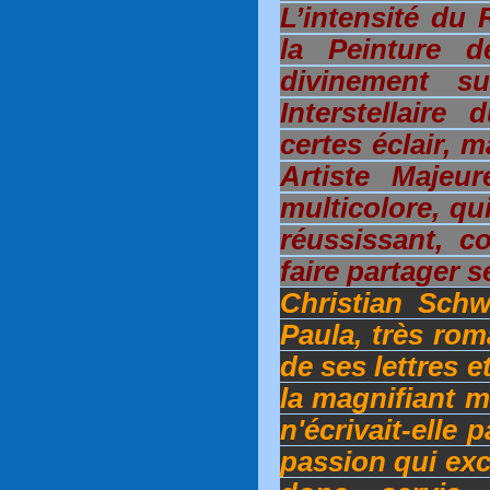
L’intensité du 
la Peinture d
divinement su
Interstellaire
certes éclair, 
Artiste Majeur
multicolore, qu
réussissant, c
faire partager 
Christian Sch
Paula, très rom
de ses lettres e
la magnifiant m
n'écrivait-elle 
passion qui excl