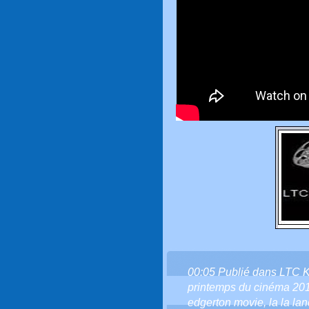
00:05 Publié dans
LTC 
printemps du cinéma 20
edgerton movie
,
la la la