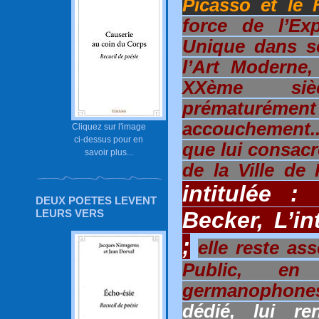
Picasso et le
force de l’E
Unique dans s
l’Art Moderne,
XXème siè
prématurément 
accouchement.
Cliquez sur l'image
ci-dessus pour en
que lui consac
savoir plus...
de la Ville de
intitulée :
DEUX POETES LEVENT
Becker, L’in
LEURS VERS
;
elle reste a
Public, e
germanophon
dédié, lui re