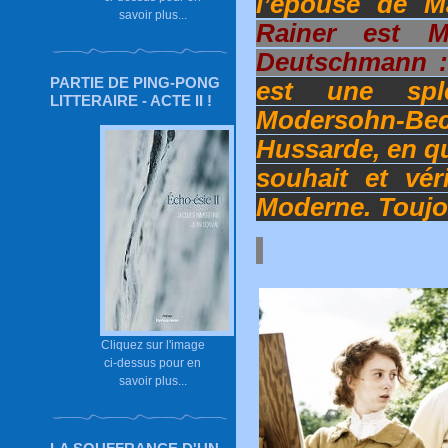
l’épouse de M
savoir plus...
Rainer est M
Deutschmann :
PARTIE DE PING-PONG
est une spl
LITTERAIRE - ACTE II !
Modersohn-Be
Hussarde, en qu
souhait et vér
Moderne. Toujo
Cliquez sur l'image
ci-dessus pour en
savoir plus...