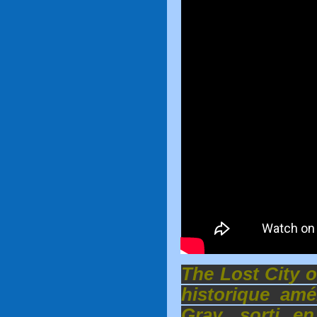
The Lost City o
historique amé
Gray, sorti en