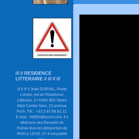
/// // RESIDENCE
LITTERAIRE // /// // ///
/// // /// // Jean DORVAL, Poète
Lorrain, est en Résidence
Littéraire, à l’Hôtel IBIS Styles
Metz Centre Gare, 23 avenue
Foch. Tél. : +33.3.87.66.81.11.
E-mail : H6854@accor.com. Il y
dédicace ses Recueils de
Poésie tous les dimanches de
9h00 à 12h30. /// / Il est publié