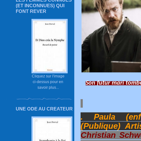
(ET INCONNUES) QUI
FONT REVER
Cliquez sur l'image
ci-dessus pour en
Son futur mari tombe
savoir plus...
UNE ODE AU CREATEUR
. Paula (enf
(Publique) Art
Christian Schw