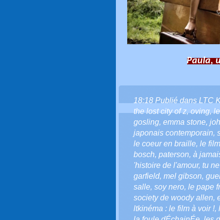
Paula, u
18:18 Publié dans
LTC 
the lost city of z
,
oving
,
le
gosling
,
emma stone
,
jo
japonais contemporain
,
le coeur en braille
,
le fi
bosch
,
paterson
,
à jamai
'histoire de l'amour
,
tu ne
garfield
,
mel gibson
,
gue
salle
,
soy nero
,
le pape f
society de woody allen
,
ltkinéma : le film à voir !
,
la foule dÉchainÉe
,
les 