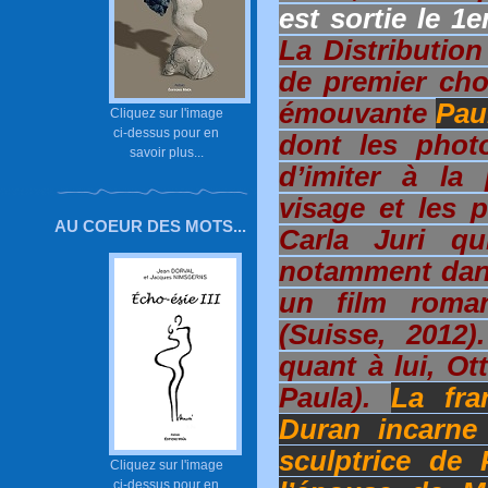
est sortie le 1
La Distribution
de premier cho
émouvante
Pau
Cliquez sur l'image
ci-dessus pour en
dont les phot
savoir plus...
d’imiter à la 
visage et les 
AU COEUR DES MOTS...
Carla Juri qu
notamment dan
un film roman
(Suisse, 2012)
quant à lui, O
Paula).
La fra
Duran incarne 
sculptrice de
Cliquez sur l'image
ci-dessus pour en