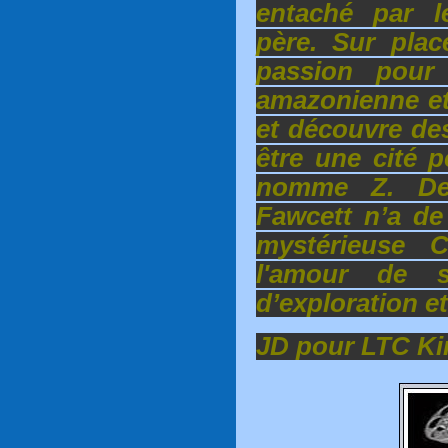
entaché par 
père. Sur pla
passion pour l
amazonienne et 
et découvre des
être une cité p
nomme Z. De 
Fawcett n’a de
mystérieuse Civ
l'amour de s
d’exploration e
JD pour LTC K