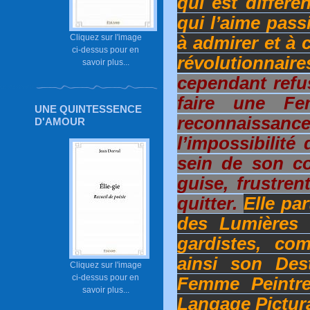
qui est différe
qui l’aime pass
Cliquez sur l'image
à admirer et à
ci-dessus pour en
révolutionnaire
savoir plus...
cependant refu
faire une F
UNE QUINTESSENCE
reconnaissance
D'AMOUR
l’impossibilité
sein de son co
guise, frustren
quitter.
Elle par
des Lumières e
gardistes, co
ainsi son Dest
Cliquez sur l'image
ci-dessus pour en
Femme Peintr
savoir plus...
Langage Pictura