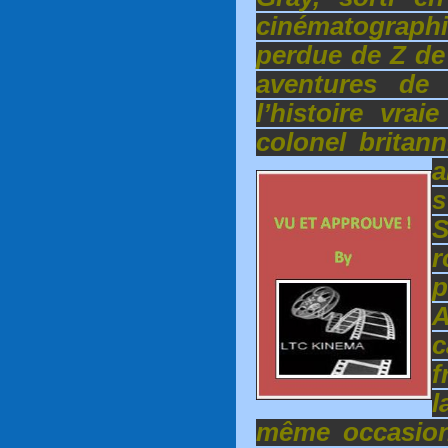
cinématograp
perdue de Z de
aventures de 
l’histoire vra
colonel britan
a
s
r
f
l
même occasion 