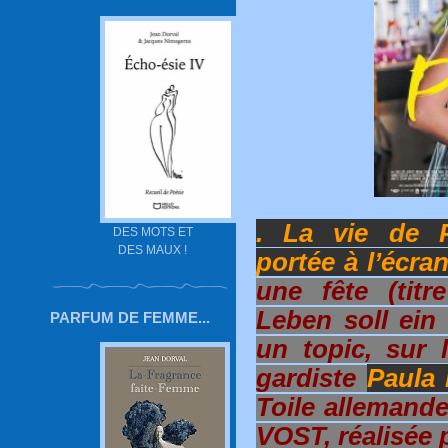
. La vie de 
DES MOTS ET
DES MAUX !
portée à l’écran
une fête (titr
Leben soll ein
PARFUM DE FEMME...
un topic, sur l
gardiste
Paula
Toile allemand
VOST, réalisée