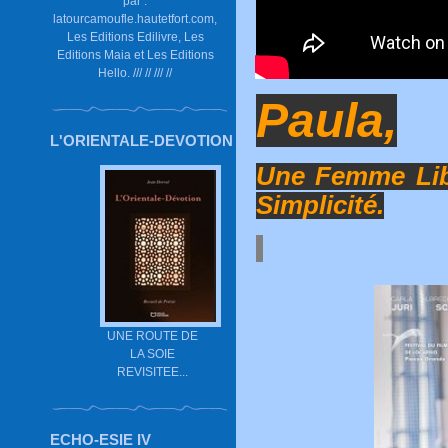
par :
latourcamoufle.hautetfort.com,
Les Editions Edilivre, Les
Editions Maia et Les Editions
Hello. /// // /// //
Paula,
L'ORIENTALE-DEVOTION
Une Femme Libr
Simplicité.
UNE ROUTE DE
LA SOIE
REVISITEE...
ECHO-ESIE IV