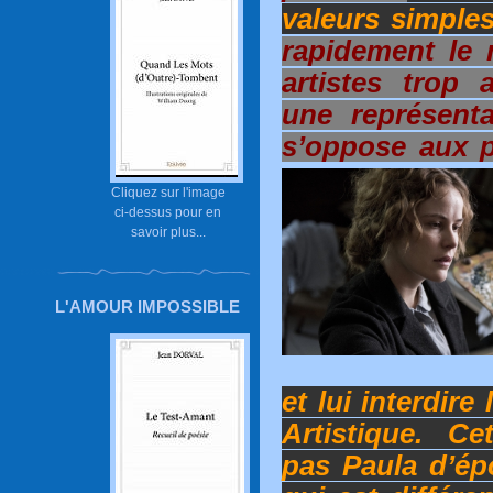
valeurs simples
rapidement le
artistes trop 
une représenta
s’oppose aux p
Cliquez sur l'image
ci-dessus pour en
savoir plus...
L'AMOUR IMPOSSIBLE
et lui interdire
Artistique. Ce
pas Paula d’ép