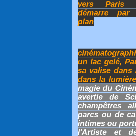
vers Paris 
démarre par
plan
cinématographi
un lac gelé, Pa
sa valise dans 
dans la lumièr
magie du Ciném
avertie de S
champêtres a
parcs ou de ca
intimes ou portr
l'Artiste et 