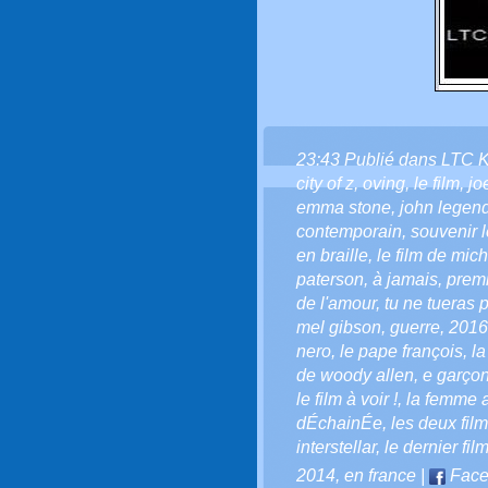
23:43 Publié dans
LTC 
city of z
,
oving
,
le film
,
jo
emma stone
,
john legen
contemporain
,
souvenir l
en braille
,
le film de mic
paterson
,
à jamais
,
premi
de l'amour
,
tu ne tueras p
mel gibson
,
guerre
,
2016
nero
,
le pape françois
,
l
de woody allen
,
e garçon
le film à voir !
,
la femme 
dÉchainÉe
,
les deux fil
interstellar
,
le dernier fil
2014
,
en france
|
Face