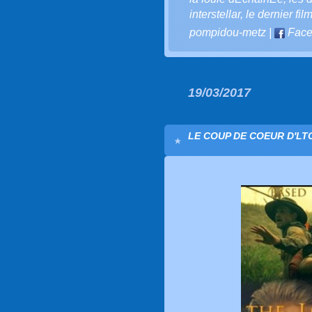
interstellar
,
le dernier fil
pompidou-metz
|
Face
19/03/2017
LE COUP DE COEUR D'LTC