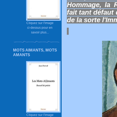
Hommage, la R
fait tant défaut
de la sorte l'Imm
Cliquez sur l'image
ci-dessus pour en
savoir plus...
MOTS AIMANTS, MOTS
AMANTS
Cliquez sur l'image