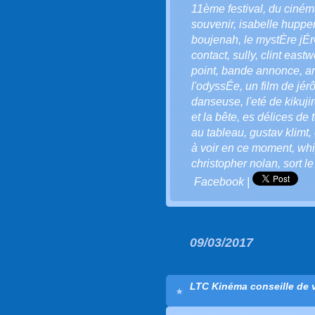
11ème festival
,
du ciném
souvenir
,
isabelle hupper
boujenah
,
le mystÈre j
contact
,
sully
,
clint east
point
,
bande annonce
,
a
l'odyssÉe
,
un film de jér
danseuse
,
l'eté de kikuji
et la bête
,
es délices de 
au tableau
,
gustav klimt
,
à voir en ce moment
,
whi
christopher nolan
,
sort l
Facebook
|
09/03/2017
LTC Kinéma conseille de vo