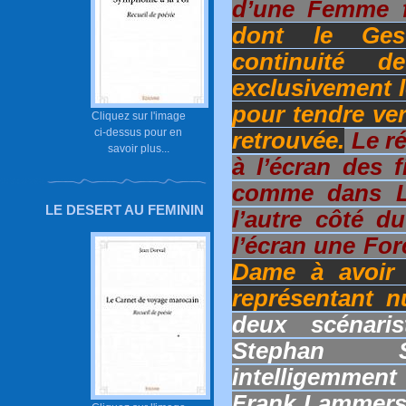
d’une Femme fr
dont le Ges
continuité 
exclusivement l
pour tendre ver
Cliquez sur l'image
ci-dessus pour en
retrouvée.
Le ré
savoir plus...
à l’écran des f
comme dans L’
LE DESERT AU FEMININ
l’autre côté d
l’écran une For
Dame à avoir f
représentant 
deux scénaris
Stephan S
intelligemmen
Frank Lammers,