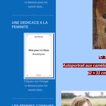
ci-dessus pour en
savoir plus...
UNE DEDICACE A LA
FEMINITE
© T
Autoportrait aux camélia
62 × 31 c
Cliquez sur l'image
ci-dessus pour en
savoir plus...
LES FEMMES CONNUES