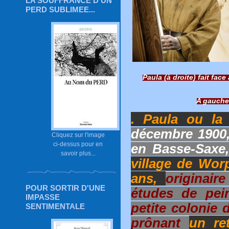
LA SOUFFRANCE D'UN
PERD SUBLIMEE...
Paula (à droite) fait face
A gauche
. Paula ou la
décembre 1900,
Cliquez sur l'image
ci-dessus pour en
en Basse-Saxe
savoir plus...
village de Wor
ans,
originair
POUR SORTIR D'UNE
études de pein
IMPASSE
petite colonie 
SENTIMENTALE
prônant
un re