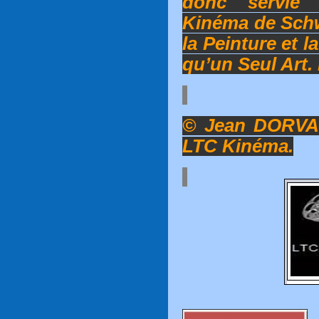
donc servie 
Kinéma de Schw
la Peinture et l
qu’un Seul Art.
© Jean DORVAL
LTC Kinéma.