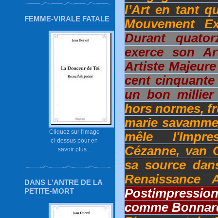
l’Art en tant 
FEMME-VIRALE FATALE
Mouvement Exp
Durant quator
exerce son Ar
Artiste Majeure
cent cinquante 
un bon millie
hors normes, fr
marie savammen
Cliquez sur l'image
mêle l'Impr
ci-dessus pour en
Cézanne, van 
savoir plus...
sa source dans
Renaissance A
DANS L'ANTRE DE LA
Postimpressio
PETITE-MORT
comme Bonnar